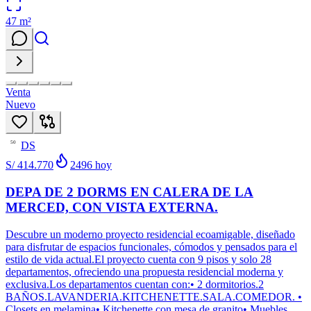
47
m²
Venta
Nuevo
DS
50
S/ 414.770
2496
hoy
DEPA DE 2 DORMS EN CALERA DE LA
MERCED, CON VISTA EXTERNA.
Descubre un moderno proyecto residencial ecoamigable, diseñado
para disfrutar de espacios funcionales, cómodos y pensados para el
estilo de vida actual.El proyecto cuenta con 9 pisos y solo 28
departamentos, ofreciendo una propuesta residencial moderna y
exclusiva.Los departamentos cuentan con:• 2 dormitorios.2
BAÑOS.LAVANDERIA.KITCHENETTE.SALA.COMEDOR. •
Closets en melamina• Kitchenette con mesa de granito• Muebles