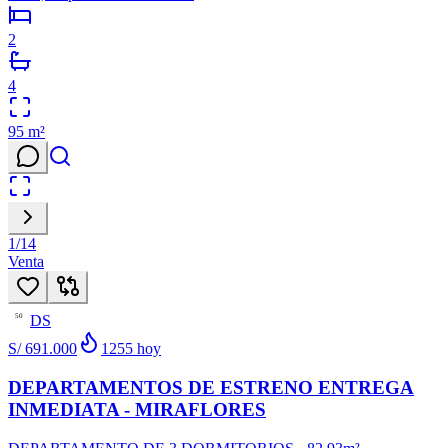
2
4
95
m²
1
/
14
Venta
DS
50
S/ 691.000
1255
hoy
DEPARTAMENTOS DE ESTRENO ENTREGA
INMEDIATA - MIRAFLORES