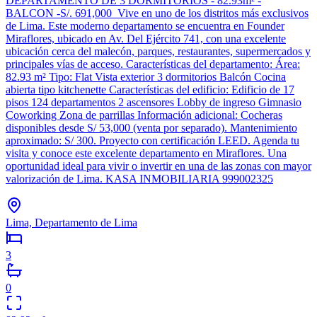
DEPARTAMENTO DE 3 DORMITORIOS - 82.93m² -
BALCON -S/. 691,000 Vive en uno de los distritos más exclusivos
de Lima. Este moderno departamento se encuentra en Founder
Miraflores, ubicado en Av. Del Ejército 741, con una excelente
ubicación cerca del malecón, parques, restaurantes, supermercados y
principales vías de acceso. Características del departamento: Área:
82.93 m² Tipo: Flat Vista exterior 3 dormitorios Balcón Cocina
abierta tipo kitchenette Características del edificio: Edificio de 17
pisos 124 departamentos 2 ascensores Lobby de ingreso Gimnasio
Coworking Zona de parrillas Información adicional: Cocheras
disponibles desde S/ 53,000 (venta por separado). Mantenimiento
aproximado: S/ 300. Proyecto con certificación LEED. Agenda tu
visita y conoce este excelente departamento en Miraflores. Una
oportunidad ideal para vivir o invertir en una de las zonas con mayor
valorización de Lima. KASA INMOBILIARIA 999002325
Lima, Departamento de Lima
3
0