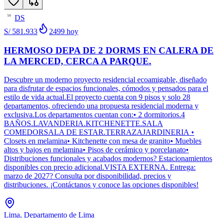
DS
50
S/ 581.933
2499
hoy
HERMOSO DEPA DE 2 DORMS EN CALERA DE
LA MERCED, CERCA A PARQUE.
Descubre un moderno proyecto residencial ecoamigable, diseñado
para disfrutar de espacios funcionales, cómodos y pensados para el
estilo de vida actual.El proyecto cuenta con 9 pisos y solo 28
departamentos, ofreciendo una propuesta residencial moderna y
exclusiva.Los departamentos cuentan con:• 2 dormitorios.4
BAÑOS.LAVANDERIA.KITCHENETTE.SALA
COMEDORSALA DE ESTAR.TERRAZAJARDINERIA •
Closets en melamina• Kitchenette con mesa de granito• Muebles
altos y bajos en melamina• Pisos de cerámico y porcelanato•
Distribuciones funcionales y acabados modernos? Estacionamientos
disponibles con precio adicional.VISTA EXTERNA. Entrega:
marzo de 2027? Consulta por disponibilidad, precios y
distribuciones. ¡Contáctanos y conoce las opciones disponibles!
Lima, Departamento de Lima