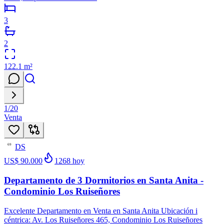
3
2
122.1
m²
1
/
20
Venta
DS
69
US$ 90.000
1268
hoy
Departamento de 3 Dormitorios en Santa Anita -
Condominio Los Ruiseñores
Excelente Departamento en Venta en Santa Anita Ubicación i
céntrica: Av. Los Ruiseñores 465, Condominio Los Ruiseñores