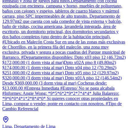
gimnasio y zona de juegos para niños.Departamento con cocina
equipada con encimera, campana y horno, muebles de poliuretano,
baños con cajones y espejos, tableros de cuarzo blanco y mármol
carrara, piso SPC impermeables de alto transito. Departamento de
129.97mt2 que cuenta con sala comedor de vista externa y balcón,
baño de visitas, cocina americana, lavandería integrada, área de
escritorio, un dormitorio principal, dos dormitorios secundarios y
dos baños completos (uno dentro de la habitación principal).
#Ubicado en Malecón Costa Sur en una de las zonas más exclusivas
de Chorrillos, en la primera fila del malecón, una zona muy
exclusiva, privada y segura a pocas cuadras del Parque municipal de
Barranco. #Departamentos disponibles: Dpto x03 piso 12 (46.72m2)
$172,000.00 (1 dorm vista al mar)Dpto x02A piso 8 (49.80m2)
$174,000.00 (1 dorm vista al mar) Dpto x04 piso 12 (70.29m2)
$251,000.00 (2 dorm vista al mar) Dpto x05 piso 12 (129.97m2)
$320,000.00 (3 dorm vista al mar) Dpto x01A piso 12 (146.54m2)
Desde $369,000.00 (3 dorm vista al mar) Cocheras desde:
$13,000.00 #Entrega Inmediata #Estreno/ No se paga alcabala
#Informes: Angie Wong: *9*5*6*2*9*2*7*4*4* Julia Balarezo:
*9*6*0*4*1*2*8*4*0* Si quieres conocer otras propiedades en
Lima, comprar o vender, ponte en contacto con nosotros. #Tipo de
Cambio Referencial
Lima, Departamento de Lima