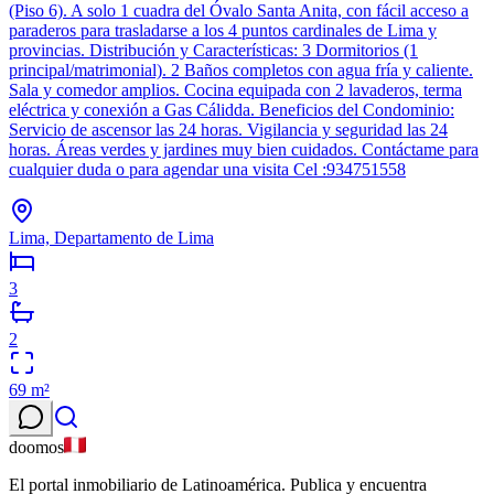
(Piso 6). A solo 1 cuadra del Óvalo Santa Anita, con fácil acceso a
paraderos para trasladarse a los 4 puntos cardinales de Lima y
provincias. Distribución y Características: 3 Dormitorios (1
principal/matrimonial). 2 Baños completos con agua fría y caliente.
Sala y comedor amplios. Cocina equipada con 2 lavaderos, terma
eléctrica y conexión a Gas Cálidda. Beneficios del Condominio:
Servicio de ascensor las 24 horas. Vigilancia y seguridad las 24
horas. Áreas verdes y jardines muy bien cuidados. Contáctame para
cualquier duda o para agendar una visita Cel :934751558
Lima, Departamento de Lima
3
2
69
m²
doomos
El portal inmobiliario de Latinoamérica. Publica y encuentra