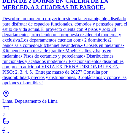
DEPA DE 2 DORMS EN CALERA DE LA
MERCED, A 3 CUADRAS DE PARQUE.
Descubre un moderno proyecto residencial ecoamigable, diseñado
para disfrutar de espacios funcionales, cómodos y pensados para el
estilo de vida actual.El proyecto cuenta con 9 pisos y solo 28
departamentos, ofreciendo una propuesta residencial moderna y
exclusiva.Los departamentos cuentan con:• 2 dormitorios2
baños.sala comedor.kitchennet.lavanderia.• Closets en melamina•
Kitchenette con mesa de granito• Muebles altos y bajos en
melamina• Pisos de cerámico y porcelanato• Distribuciones
funcionales y acabados modernos? Estacionamientos disponibles
con precio adicional.VISTA EXTERNA.DISPONIBLES EN
PISO: 2, 3, 4, 5. Entrega: marzo de 2027? Consulta por
disponibilidad, precios y distribuciones. ¡Contáctanos y conoce las
opciones disponibles!
Lima, Departamento de Lima
2
2