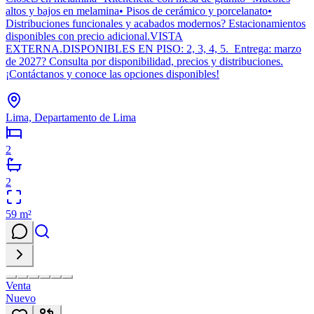
altos y bajos en melamina• Pisos de cerámico y porcelanato•
Distribuciones funcionales y acabados modernos? Estacionamientos
disponibles con precio adicional.VISTA
EXTERNA.DISPONIBLES EN PISO: 2, 3, 4, 5. Entrega: marzo
de 2027? Consulta por disponibilidad, precios y distribuciones.
¡Contáctanos y conoce las opciones disponibles!
Lima, Departamento de Lima
2
2
59
m²
Venta
Nuevo