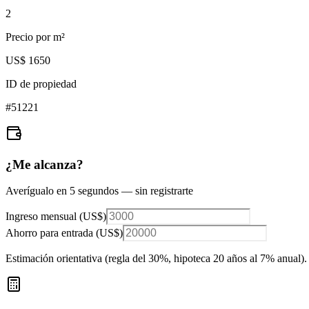
2
Precio por m²
US$ 1650
ID de propiedad
#
51221
¿Me alcanza?
Averígualo en 5 segundos — sin registrarte
Ingreso mensual (
US$
)
Ahorro para entrada (
US$
)
Estimación orientativa (regla del 30%
, hipoteca 20 años al 7% anual
).