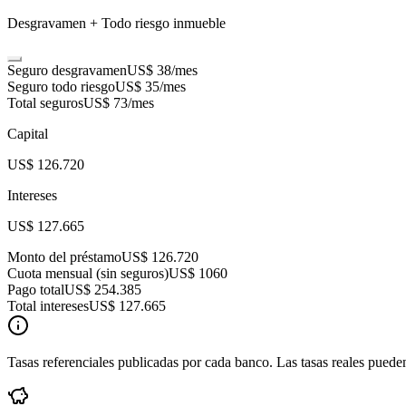
Desgravamen + Todo riesgo inmueble
Seguro desgravamen
US$ 38
/mes
Seguro todo riesgo
US$ 35
/mes
Total seguros
US$ 73
/mes
Capital
US$ 126.720
Intereses
US$ 127.665
Monto del préstamo
US$ 126.720
Cuota mensual (sin seguros)
US$ 1060
Pago total
US$ 254.385
Total intereses
US$ 127.665
Tasas referenciales publicadas por cada banco. Las tasas reales pueden