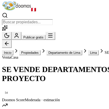
Publicar gratis
S
Inicio
Propiedades
Departamento de Lima
Lima
Venta
Casa
SE VENDE DEPARTAMENTOS
PROYECTO
54
Doomos Score
Moderada · estimación