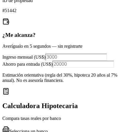
ID de propiedad
#
51442
¿Me alcanza?
Averígualo en 5 segundos — sin registrarte
Ingreso mensual (
US$
)
Ahorro para entrada (
US$
)
Estimación orientativa (regla del 30%
, hipoteca 20 años al 7%
anual
). No es asesoría financiera.
Calculadora Hipotecaria
Compara tasas reales por banco
Selecciona un banco