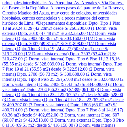
principales interdistritales Av. Arequipa, Av. Arenales y Vía Expresa
del Paseo de la República. A pocos pasos del parque de La Reserva,
Circuito Mágico del Agua, muy cerca de colegios, universidades,
hospitales, centros comerciales y a pocos minutos del centro
histórico de Lima. #Departamentos disponibles: Dpto. Tipo 1 Piso
18 al 20,24 al 29 (42.20m2) desde S/ 266,200.00 (1 Dorm. vista
externa) Dpto. 3010 (47.48 m2) S/ 282,335.00 (1/2 Dorm. vista
interna) Dpto. 2903 (48.36 m2) S/ 303,160.00 (1/2 Dorm. vista
externa) Dpto. 3007 (49.81 m2) S/ 301,898.00 (1/2 Dorm. vista
interna) Dpto. Tipo 3 Piso 19, 24 al 27 (50.02 m2) desde S/
319,220.00 (1/2 Dorm. vista externa) Dpto. 2307 (53.40 m2) S/
310,472.00 (2 Dorm. vista interna) Dpto. Tipo 6 Piso 11,12,15,16
(55.55 m2) desde S/ 328,039.00 (2 Dorm, vista interna) Dpto. Tipo
7 Piso 19 al 21 (55.55 m2) desde S/ 322,512.00 (2 Dorm, vista
interna) Dpto. 2708 (56.73 m2) S/ 330,688.00 (2 Dorm. vista
interna) Dpto. Tipo 8 Piso 25,26 (57.08 m2) desde S/ 332,648.00 (2
Dorm. vista interna) Dpto. 2408 (57.43 m2) S/ 334,608.00 (2 Dorm.
vista interna) Dpto. 2704 (66.27 m2) S/ 399,061.00 (3 Dorm, vista
interna) Dpto. Tipo 4 Piso 23 al 25 (67.57 m2) desde S/ 406,528.00
(3 Dorm. vista interna) Dpto. Tipo 4 Piso 18 al 22 (67.87 m2) desde
S/ 409,207.00 (3 Dorm. vista interna) Dpto. 1808 (68.02 m2) S/
400,714.00 (3 Dorm. vista interna) Dpto. Tipo 7 Piso 8 al 14,16,17(
68.36 m2) desde S/ 402,652.00 (3 Dorm, vista interna) Dpto. 607
(69.07 m2) S/ 420,513.00 (3 Dorm. vista externa) Dpto. Tipo 3 Piso
8 al 16 (69.51 m2) desde S/ 416,158.00 (3 Dorm. vista interna)