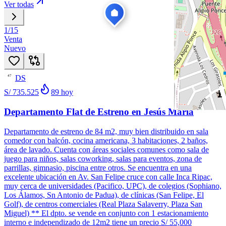
Ver todas
1
/
15
Venta
Nuevo
DS
47
S/ 735.525
89
hoy
Departamento Flat de Estreno en Jesús María
Departamento de estreno de 84 m2, muy bien distribuido en sala
comedor con balcón, cocina americana, 3 habitaciones, 2 baños,
área de lavado. Cuenta con áreas sociales comunes como sala de
juego para niños, salas coworking, salas para eventos, zona de
parrillas, gimnasio, piscina entre otros. Se encuentra en una
excelente ubicación en Av. San Felipe cruce con calle Inca Ripac,
muy cerca de universidades (Pacifico, UPC), de colegios (Sophiano,
Los Álamos, Sn Antonio de Padua), de clínicas (San Felipe, El
Golf), de centros comerciales (Real Plaza Salaverry, Plaza San
Miguel) ** El dpto. se vende en conjunto con 1 estacionamiento
interno e independizado de 12m2 tiene un precio S/ 55,000