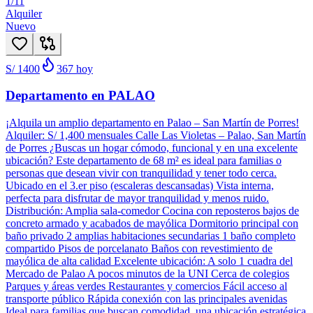
1
/
11
Alquiler
Nuevo
S/ 1400
367
hoy
Departamento en PALAO
¡Alquila un amplio departamento en Palao – San Martín de Porres!
Alquiler: S/ 1,400 mensuales Calle Las Violetas – Palao, San Martín
de Porres ¿Buscas un hogar cómodo, funcional y en una excelente
ubicación? Este departamento de 68 m² es ideal para familias o
personas que desean vivir con tranquilidad y tener todo cerca.
Ubicado en el 3.er piso (escaleras descansadas) Vista interna,
perfecta para disfrutar de mayor tranquilidad y menos ruido.
Distribución: Amplia sala-comedor Cocina con reposteros bajos de
concreto armado y acabados de mayólica Dormitorio principal con
baño privado 2 amplias habitaciones secundarias 1 baño completo
compartido Pisos de porcelanato Baños con revestimiento de
mayólica de alta calidad Excelente ubicación: A solo 1 cuadra del
Mercado de Palao A pocos minutos de la UNI Cerca de colegios
Parques y áreas verdes Restaurantes y comercios Fácil acceso al
transporte público Rápida conexión con las principales avenidas
Ideal para familias que buscan comodidad, una ubicación estratégica