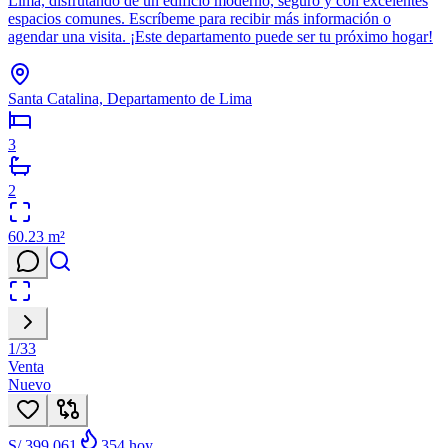
Lima, disfrutando de un edificio moderno, seguro y con excelentes
espacios comunes. Escríbeme para recibir más información o
agendar una visita. ¡Este departamento puede ser tu próximo hogar!
Santa Catalina, Departamento de Lima
3
2
60.23
m²
1
/
33
Venta
Nuevo
S/ 399.061
354
hoy