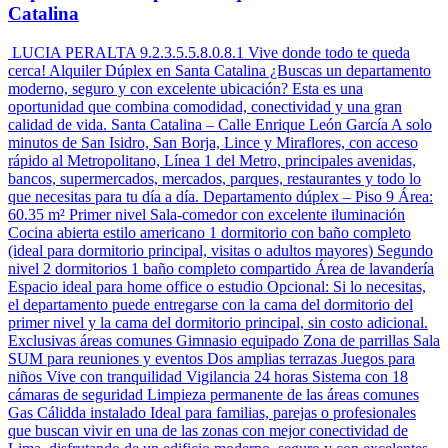
Catalina
LUCIA PERALTA 9.2.3.5.5.8.0.8.1 Vive donde todo te queda
cerca! Alquiler Dúplex en Santa Catalina ¿Buscas un departamento
moderno, seguro y con excelente ubicación? Esta es una
oportunidad que combina comodidad, conectividad y una gran
calidad de vida. Santa Catalina – Calle Enrique León García A solo
minutos de San Isidro, San Borja, Lince y Miraflores, con acceso
rápido al Metropolitano, Línea 1 del Metro, principales avenidas,
bancos, supermercados, mercados, parques, restaurantes y todo lo
que necesitas para tu día a día. Departamento dúplex – Piso 9 Área:
60.35 m² Primer nivel Sala-comedor con excelente iluminación
Cocina abierta estilo americano 1 dormitorio con baño completo
(ideal para dormitorio principal, visitas o adultos mayores) Segundo
nivel 2 dormitorios 1 baño completo compartido Área de lavandería
Espacio ideal para home office o estudio Opcional: Si lo necesitas,
el departamento puede entregarse con la cama del dormitorio del
primer nivel y la cama del dormitorio principal, sin costo adicional.
Exclusivas áreas comunes Gimnasio equipado Zona de parrillas Sala
SUM para reuniones y eventos Dos amplias terrazas Juegos para
niños Vive con tranquilidad Vigilancia 24 horas Sistema con 18
cámaras de seguridad Limpieza permanente de las áreas comunes
Gas Cálidda instalado Ideal para familias, parejas o profesionales
que buscan vivir en una de las zonas con mejor conectividad de