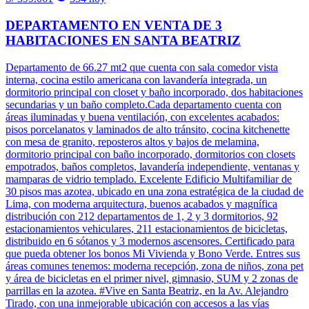
DEPARTAMENTO EN VENTA DE 3
HABITACIONES EN SANTA BEATRIZ
Departamento de 66.27 mt2 que cuenta con sala comedor vista
interna, cocina estilo americana con lavandería integrada, un
dormitorio principal con closet y baño incorporado, dos habitaciones
secundarias y un baño completo.Cada departamento cuenta con
áreas iluminadas y buena ventilación, con excelentes acabados:
pisos porcelanatos y laminados de alto tránsito, cocina kitchenette
con mesa de granito, reposteros altos y bajos de melamina,
dormitorio principal con baño incorporado, dormitorios con closets
empotrados, baños completos, lavandería independiente, ventanas y
mamparas de vidrio templado. Excelente Edificio Multifamiliar de
30 pisos mas azotea, ubicado en una zona estratégica de la ciudad de
Lima, con moderna arquitectura, buenos acabados y magnífica
distribución con 212 departamentos de 1, 2 y 3 dormitorios, 92
estacionamientos vehiculares, 211 estacionamientos de bicicletas,
distribuido en 6 sótanos y 3 modernos ascensores. Certificado para
que pueda obtener los bonos Mi Vivienda y Bono Verde. Entres sus
áreas comunes tenemos: moderna recepción, zona de niños, zona pet
y área de bicicletas en el primer nivel, gimnasio, SUM y 2 zonas de
parrillas en la azotea. #Vive en Santa Beatriz, en la Av. Alejandro
Tirado, con una inmejorable ubicación con accesos a las vías