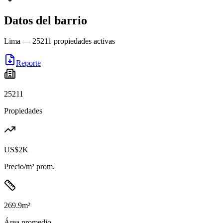
Datos del barrio
Lima
—
25211
propiedades activas
Reporte
25211
Propiedades
US$2K
Precio/m² prom.
269.9
m²
Área promedio