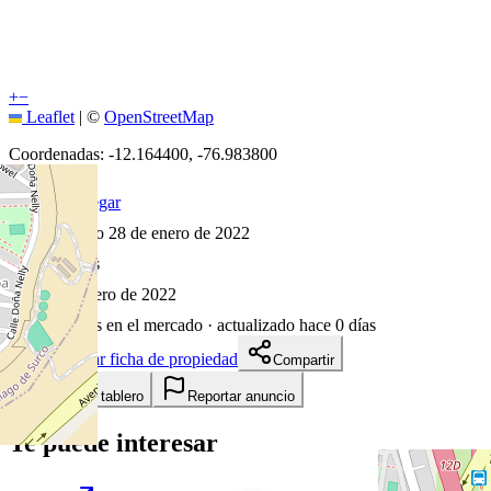
+
−
Leaflet
|
©
OpenStreetMap
Coordenadas:
-12.164400
,
-76.983800
Cómo llegar
Publicado 28 de enero de 2022
20
visitas
28 de enero de 2022
1651
días en el mercado
· actualizado hace 0 días
Descargar ficha de propiedad
Compartir
Añadir a tablero
Reportar anuncio
Te puede interesar