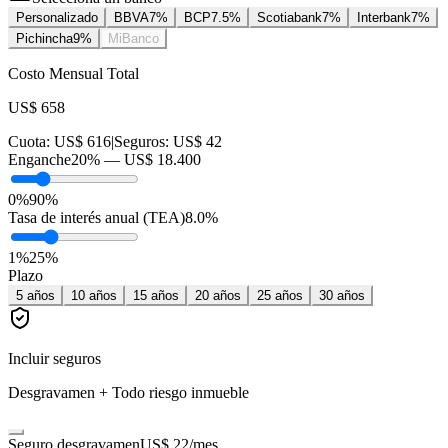
Personalizado
BBVA
7
%
BCP
7.5
%
Scotiabank
7
%
Interbank
7
%
Pichincha
9
%
MiBanco
Costo Mensual Total
US$ 658
Cuota:
US$ 616
|
Seguros:
US$ 42
Enganche
20
% —
US$ 18.400
0%
90%
Tasa de interés anual (TEA)
8.0
%
1
%
25
%
Plazo
5
años
10
años
15
años
20
años
25
años
30
años
Incluir seguros
Desgravamen + Todo riesgo inmueble
Seguro desgravamen
US$ 22
/mes