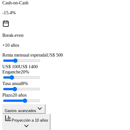
Cash-on-Cash
-15.4
%
Break-even
+10 años
Renta mensual esperada
US$ 500
US$ 100
US$ 1400
Enganche
20
%
Tasa anual
8
%
Plazo
20
años
Gastos avanzados
Proyección a 10 años