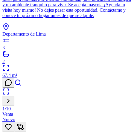
y un ambiente tranquilo para vivir. Se acepta mascota ¡Agenda tu
visita hoy mismo! No dejes pasar esta oportunidad. Contáctame y
conoce tu próximo hogar antes de que se alquile.
Departamento de Lima
3
2
67.4
m²
1
/
10
Venta
Nuevo