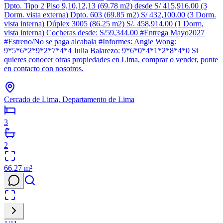
Dpto. Tipo 2 Piso 9,10,12,13 (69.78 m2) desde S/ 415,916.00 (3
Dorm. vista externa) Dpto. 603 (69.85 m2) S/ 432,100.00 (3 Dorm.
vista interna) Dúplex 3005 (86.25 m2) S/. 458,914.00 (1 Dorm,
vista interna) Cocheras desde: S/59,344.00 #Entrega Mayo2027
#Estreno/No se paga alcabala #Informes: Angie Wong:
9*5*6*2*9*2*7*4*4 Julia Balarezo: 9*6*0*4*1*2*8*4*0 Si
quieres conocer otras propiedades en Lima, comprar o vender, ponte
en contacto con nosotros.
Cercado de Lima, Departamento de Lima
3
2
66.27
m²