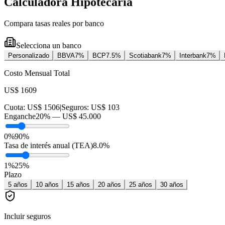
Calculadora Hipotecaria
Compara tasas reales por banco
Selecciona un banco
Personalizado
BBVA
7
%
BCP
7.5
%
Scotiabank
7
%
Interbank
7
%
Costo Mensual Total
US$ 1609
Cuota:
US$ 1506
|
Seguros:
US$ 103
Enganche
20
% —
US$ 45.000
0%
90%
Tasa de interés anual (TEA)
8.0
%
1
%
25
%
Plazo
5
años
10
años
15
años
20
años
25
años
30
años
Incluir seguros