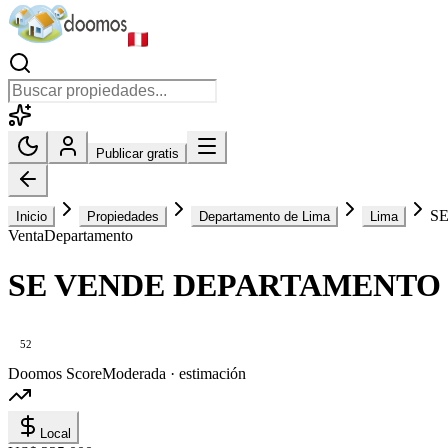
Publicar gratis
S
Inicio
Propiedades
Departamento de Lima
Lima
Venta
Departamento
SE VENDE DEPARTAMENTO 1
52
Doomos Score
Moderada · estimación
Local