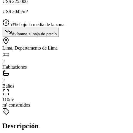
US$ 225.000
US$ 2045
/m²
53
% bajo la media de la zona
Avísame si baja de precio
Lima, Departamento de Lima
2
Habitaciones
2
Baños
110
m²
m² construidos
Descripción