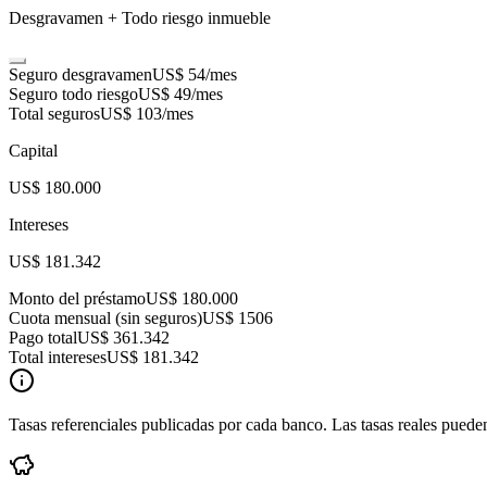
Desgravamen + Todo riesgo inmueble
Seguro desgravamen
US$ 54
/mes
Seguro todo riesgo
US$ 49
/mes
Total seguros
US$ 103
/mes
Capital
US$ 180.000
Intereses
US$ 181.342
Monto del préstamo
US$ 180.000
Cuota mensual (sin seguros)
US$ 1506
Pago total
US$ 361.342
Total intereses
US$ 181.342
Tasas referenciales publicadas por cada banco. Las tasas reales pueden