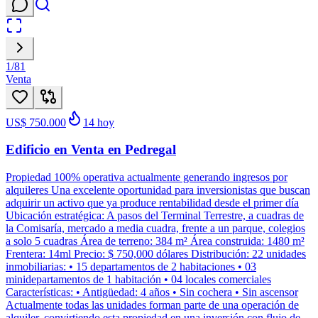
1
/
81
Venta
US$ 750.000
14
hoy
Edificio en Venta en Pedregal
Propiedad 100% operativa actualmente generando ingresos por
alquileres Una excelente oportunidad para inversionistas que buscan
adquirir un activo que ya produce rentabilidad desde el primer día
Ubicación estratégica: A pasos del Terminal Terrestre, a cuadras de
la Comisaría, mercado a media cuadra, frente a un parque, colegios
a solo 5 cuadras Área de terreno: 384 m² Área construida: 1480 m²
Frentera: 14ml Precio: $ 750,000 dólares Distribución: 22 unidades
inmobiliarias: • 15 departamentos de 2 habitaciones • 03
minidepartamentos de 1 habitación • 04 locales comerciales
Características: • Antigüedad: 4 años • Sin cochera • Sin ascensor
Actualmente todas las unidades forman parte de una operación de
alquiler, convirtiendo esta propiedad en una inversión con flujo de