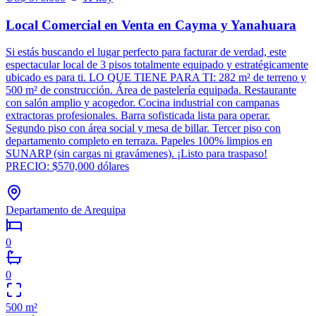
Local Comercial en Venta en Cayma y Yanahuara
Si estás buscando el lugar perfecto para facturar de verdad, este
espectacular local de 3 pisos totalmente equipado y estratégicamente
ubicado es para ti. LO QUE TIENE PARA TI: 282 m² de terreno y
500 m² de construcción. Área de pastelería equipada. Restaurante
con salón amplio y acogedor. Cocina industrial con campanas
extractoras profesionales. Barra sofisticada lista para operar.
Segundo piso con área social y mesa de billar. Tercer piso con
departamento completo en terraza. Papeles 100% limpios en
SUNARP (sin cargas ni gravámenes). ¡Listo para traspaso!
PRECIO: $570,000 dólares
Departamento de Arequipa
0
0
500
m²