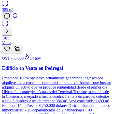
385
m²
1
/
81
Venta
US$ 750.000
14
hoy
Edificio en Venta en Pedregal
Propiedad 100% operativa actualmente generando ingresos por
alquileres Una excelente oportunidad para inversionistas que buscan
adquirir un activo que ya produce rentabilidad desde el primer día
Ubicación estratégica: A pasos del Terminal Terrestre, a cuadras de
la Comisaría, mercado a media cuadra, frente a un parque, colegios
a solo 5 cuadras Área de terreno: 384 m² Área construida: 1480 m²
Frentera: 14ml Precio: $ 750,000 dólares Distribución: 22 unidades
inmobiliarias: • 15 departamentos de 2 habitaciones • 03