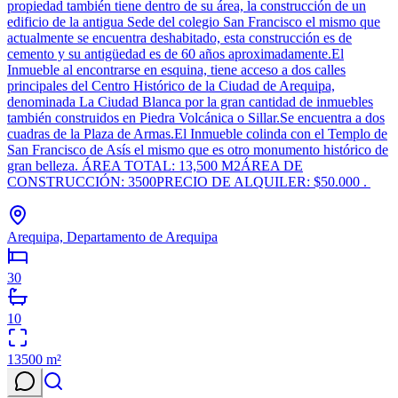
propiedad también tiene dentro de su área, la construcción de un
edificio de la antigua Sede del colegio San Francisco el mismo que
actualmente se encuentra deshabitado, esta construcción es de
cemento y su antigüedad es de 60 años aproximadamente.El
Inmueble al encontrarse en esquina, tiene acceso a dos calles
principales del Centro Histórico de la Ciudad de Arequipa,
denominada La Ciudad Blanca por la gran cantidad de inmuebles
también construidos en Piedra Volcánica o Sillar.Se encuentra a dos
cuadras de la Plaza de Armas.El Inmueble colinda con el Templo de
San Francisco de Asís el mismo que es otro monumento histórico de
gran belleza. ÁREA TOTAL: 13,500 M2ÁREA DE
CONSTRUCCIÓN: 3500PRECIO DE ALQUILER: $50.000 .
Arequipa, Departamento de Arequipa
30
10
13500
m²