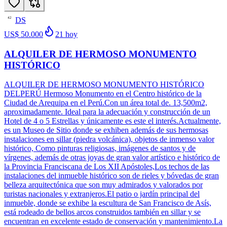
DS
42
US$ 50.000
21
hoy
ALQUILER DE HERMOSO MONUMENTO
HISTÓRICO
ALQUILER DE HERMOSO MONUMENTO HISTÓRICO
DELPERÚ Hermoso Monumento en el Centro histórico de la
Ciudad de Arequipa en el Perú.Con un área total de. 13,500m2,
aproximadamente. Ideal para la adecuación y construcción de un
Hotel de 4 o 5 Estrellas y únicamente es este el interés.Actualmente,
es un Museo de Sitio donde se exhiben además de sus hermosas
instalaciones en sillar (piedra volcánica), objetos de inmenso valor
histórico, Como pinturas religiosas, imágenes de santos y de
vírgenes, además de otras joyas de gran valor artístico e histórico de
la Provincia Franciscana de Los XII Apóstoles,Los techos de las
instalaciones del inmueble histórico son de rieles y bóvedas de gran
belleza arquitectónica que son muy admirados y valorados por
turistas nacionales y extranjeros.El patio o jardín principal del
inmueble, donde se exhibe la escultura de San Francisco de Asís,
está rodeado de bellos arcos construidos también en sillar y se
encuentran en excelente estado de conservación y mantenimiento.La