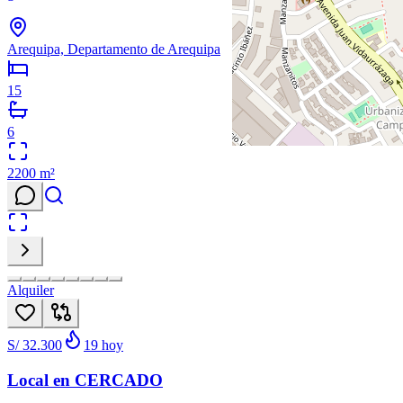
Arequipa, Departamento de Arequipa
15
6
2200
m²
Alquiler
S/ 32.300
19
hoy
Local en CERCADO