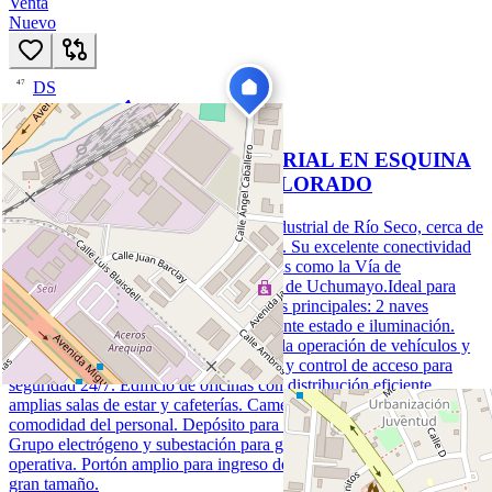
Venta
Nuevo
DS
47
US$ 1.800.000
90
hoy
VENTA DE LOCAL INDUSTRIAL EN ESQUINA
EN RIO SECO - CERRO COLORADO
Estratégicamente ubicado en la zona industrial de Río Seco, cerca de
la plataforma comercial del Cono Norte. Su excelente conectividad
permite acceso directo a importantes vías como la Vía de
Evitamiento, Av. Aviación y la Variante de Uchumayo.Ideal para
cualquier tipo de industriaCaracterísticas principales: 2 naves
techadas con metal corrugado en excelente estado e iluminación.
Amplio patio de maniobras que facilita la operación de vehículos y
maquinaria pesada. Garita de vigilancia y control de acceso para
seguridad 24/7. Edificio de oficinas con distribución eficiente,
amplias salas de estar y cafeterías. Camerinos y comedor para
comodidad del personal. Depósito para almacenamiento estratégico.
Grupo electrógeno y subestación para garantizar la continuidad
operativa. Portón amplio para ingreso de camiones y vehículos de
gran tamaño.