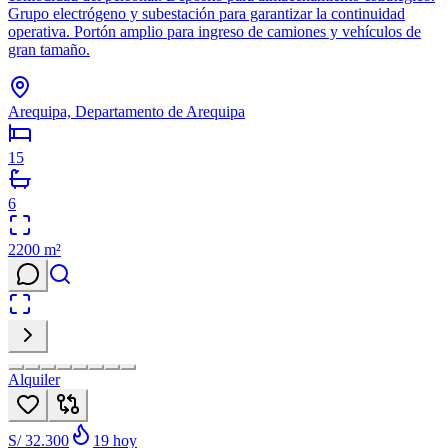
Grupo electrógeno y subestación para garantizar la continuidad
operativa. Portón amplio para ingreso de camiones y vehículos de
gran tamaño.
Arequipa, Departamento de Arequipa
15
6
2200
m²
Alquiler
S/ 32.300
19
hoy