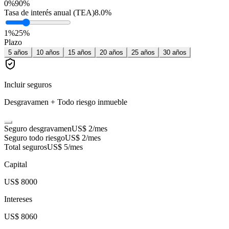
0%
90%
Tasa de interés anual (TEA)
8.0
%
1
%
25
%
Plazo
5
años
10
años
15
años
20
años
25
años
30
años
Incluir seguros
Desgravamen + Todo riesgo inmueble
Seguro desgravamen
US$ 2
/mes
Seguro todo riesgo
US$ 2
/mes
Total seguros
US$ 5
/mes
Capital
US$ 8000
Intereses
US$ 8060