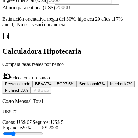
Ingreso mensual (
US$
)
Ahorro para entrada (
US$
)
Estimación orientativa (regla del 30%
, hipoteca 20 años al 7%
anual
). No es asesoría financiera.
Calculadora Hipotecaria
Compara tasas reales por banco
Selecciona un banco
Personalizado
BBVA
7
%
BCP
7.5
%
Scotiabank
7
%
Interbank
7
%
Pichincha
9
%
MiBanco
Costo Mensual Total
US$ 72
Cuota:
US$ 67
|
Seguros:
US$ 5
Enganche
20
% —
US$ 2000