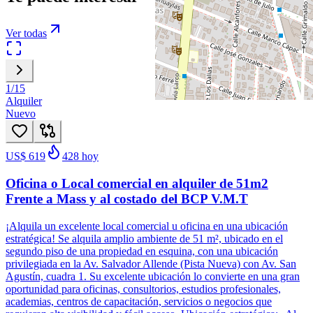
Ver todas
1
/
15
Alquiler
Nuevo
US$ 619
428
hoy
Oficina o Local comercial en alquiler de 51m2
Frente a Mass y al costado del BCP V.M.T
¡Alquila un excelente local comercial u oficina en una ubicación
estratégica! Se alquila amplio ambiente de 51 m², ubicado en el
segundo piso de una propiedad en esquina, con una ubicación
privilegiada en la Av. Salvador Allende (Pista Nueva) con Av. San
Agustín, cuadra 1. Su excelente ubicación lo convierte en una gran
oportunidad para oficinas, consultorios, estudios profesionales,
academias, centros de capacitación, servicios o negocios que