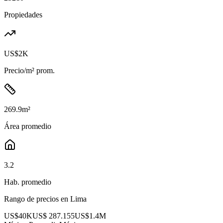
Propiedades
US$2K
Precio/m² prom.
269.9
m²
Área promedio
3.2
Hab. promedio
Rango de precios en
Lima
US$40K
US$ 287.155
US$1.4M