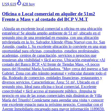
US$ 619
428
hoy
Oficina o Local comercial en alquiler de 51m2
Frente a Mass y al costado del BCP V.M.T
¡Alquila un excelente local comercial u oficina en una ubicación
estratégica! Se alquila amplio ambiente de 51 m², ubicado en el
segundo piso de una propiedad en esquina, con una ubicación
privilegiada en la Av. Salvador Allende (Pista Nueva) con Av. San
Agustín, cuadra 1. Su excelente ubicación lo convierte en una gran
oportunidad para oficinas, consultorios, estudios profesionales,
academias, centros de capacitación, servicios o negocios que
requieran alta visibilidad y fácil acceso. Ubicación estratégica: •Al
costado del Banco BCP. •Al frente de Tiendas Mass. •A pocos
pasos del Hospital María Auxiliadora. °Muy cerca del ingreso a San
Gabriel. Zona con alto tránsito peatonal y vehicular durante todo el
día. Rodeado de comercios, entidades financieras, restaurantes y
diversos servicios. Características: Área: 51 m². Ubicado en el
segundo piso. Ideal para oficina o local comercial. Excelente
conectividad y fácil acceso al transporte público. ¡Impulsa tu
negocio en una de las zonas comerciales más dinámicas de Villa
María del Triunfo! Contáctame para agendar una visita y conocer
este excelente espacio para tu próximo negocio. Consultar con el
Agente Inmobiliario encargado para mayor información 1189659.