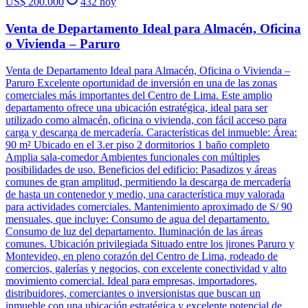
US$ 200.000
432
hoy
Venta de Departamento Ideal para Almacén, Oficina
o Vivienda – Paruro
Venta de Departamento Ideal para Almacén, Oficina o Vivienda –
Paruro Excelente oportunidad de inversión en una de las zonas
comerciales más importantes del Centro de Lima. Este amplio
departamento ofrece una ubicación estratégica, ideal para ser
utilizado como almacén, oficina o vivienda, con fácil acceso para
carga y descarga de mercadería. Características del inmueble: Área:
90 m² Ubicado en el 3.er piso 2 dormitorios 1 baño completo
Amplia sala-comedor Ambientes funcionales con múltiples
posibilidades de uso. Beneficios del edificio: Pasadizos y áreas
comunes de gran amplitud, permitiendo la descarga de mercadería
de hasta un contenedor y medio, una característica muy valorada
para actividades comerciales. Mantenimiento aproximado de S/ 90
mensuales, que incluye: Consumo de agua del departamento.
Consumo de luz del departamento. Iluminación de las áreas
comunes. Ubicación privilegiada Situado entre los jirones Paruro y
Montevideo, en pleno corazón del Centro de Lima, rodeado de
comercios, galerías y negocios, con excelente conectividad y alto
movimiento comercial. Ideal para empresas, importadores,
distribuidores, comerciantes o inversionistas que buscan un
inmueble con una ubicación estratégica y excelente potencial de