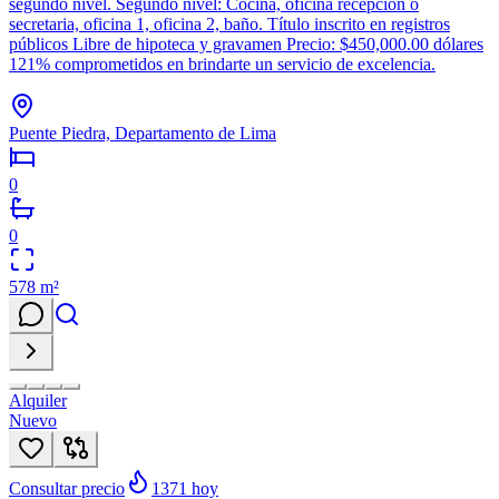
segundo nivel. Segundo nivel: Cocina, oficina recepción o
secretaria, oficina 1, oficina 2, baño. Título inscrito en registros
públicos Libre de hipoteca y gravamen Precio: $450,000.00 dólares
121% comprometidos en brindarte un servicio de excelencia.
Puente Piedra, Departamento de Lima
0
0
578
m²
Alquiler
Nuevo
Consultar precio
1371
hoy