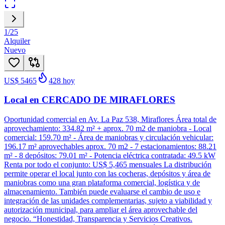
1
/
25
Alquiler
Nuevo
US$ 5465
428
hoy
Local en CERCADO DE MIRAFLORES
Oportunidad comercial en Av. La Paz 538, Miraflores Área total de
aprovechamiento: 334.82 m² + aprox. 70 m2 de maniobra - Local
comercial: 159.70 m² - Área de maniobras y circulación vehicular:
196.17 m² aprovechables aprox. 70 m2 - 7 estacionamientos: 88.21
m² - 8 depósitos: 79.01 m² - Potencia eléctrica contratada: 49.5 kW
Renta por todo el conjunto: US$ 5,465 mensuales La distribución
permite operar el local junto con las cocheras, depósitos y área de
maniobras como una gran plataforma comercial, logística y de
almacenamiento. También puede evaluarse el cambio de uso e
integración de las unidades complementarias, sujeto a viabilidad y
autorización municipal, para ampliar el área aprovechable del
negocio. “Honestidad, Transparencia y Servicios Creativos.