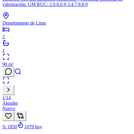
valorización. GM RUC: 2.0.6.0.9.3.4.7.9.8.9
Departamento de Lima
2
1
90
m²
1
/
14
Alquiler
Nuevo
S/ 1850
1079
hoy