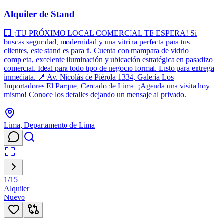
Alquiler de Stand
🏢 ¡TU PRÓXIMO LOCAL COMERCIAL TE ESPERA! Si
buscas seguridad, modernidad y una vitrina perfecta para tus
clientes, este stand es para ti. Cuenta con mampara de vidrio
completa, excelente iluminación y ubicación estratégica en pasadizo
comercial. Ideal para todo tipo de negocio formal. Listo para entrega
inmediata. 📍 Av. Nicolás de Piérola 1334, Galería Los
Importadores El Parque, Cercado de Lima. ¡Agenda una visita hoy
mismo! Conoce los detalles dejando un mensaje al privado.
Lima, Departamento de Lima
1
/
15
Alquiler
Nuevo