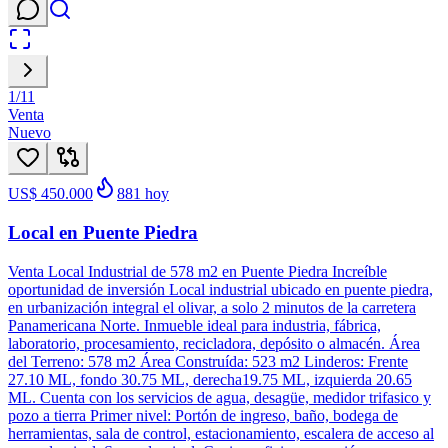
1
/
11
Venta
Nuevo
US$ 450.000
881
hoy
Local en Puente Piedra
Venta Local Industrial de 578 m2 en Puente Piedra Increíble
oportunidad de inversión Local industrial ubicado en puente piedra,
en urbanización integral el olivar, a solo 2 minutos de la carretera
Panamericana Norte. Inmueble ideal para industria, fábrica,
laboratorio, procesamiento, recicladora, depósito o almacén. Área
del Terreno: 578 m2 Área Construída: 523 m2 Linderos: Frente
27.10 ML, fondo 30.75 ML, derecha19.75 ML, izquierda 20.65
ML. Cuenta con los servicios de agua, desagüe, medidor trifasico y
pozo a tierra Primer nivel: Portón de ingreso, baño, bodega de
herramientas, sala de control, estacionamiento, escalera de acceso al