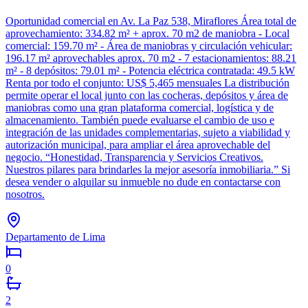
Oportunidad comercial en Av. La Paz 538, Miraflores Área total de
aprovechamiento: 334.82 m² + aprox. 70 m2 de maniobra - Local
comercial: 159.70 m² - Área de maniobras y circulación vehicular:
196.17 m² aprovechables aprox. 70 m2 - 7 estacionamientos: 88.21
m² - 8 depósitos: 79.01 m² - Potencia eléctrica contratada: 49.5 kW
Renta por todo el conjunto: US$ 5,465 mensuales La distribución
permite operar el local junto con las cocheras, depósitos y área de
maniobras como una gran plataforma comercial, logística y de
almacenamiento. También puede evaluarse el cambio de uso e
integración de las unidades complementarias, sujeto a viabilidad y
autorización municipal, para ampliar el área aprovechable del
negocio. “Honestidad, Transparencia y Servicios Creativos.
Nuestros pilares para brindarles la mejor asesoría inmobiliaria.” Si
desea vender o alquilar su inmueble no dude en contactarse con
nosotros.
Departamento de Lima
0
2