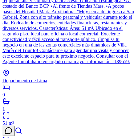
requieran alta visibilidad y fácil acceso. Ubicación estratégica: •Al
costado del Banco BCP. •Al frente de Tiendas Mass. •A pocos
pasos del Hospital María Auxiliadora. °Muy cerca del ingreso a San
Gabriel. Zona con alto tránsito peatonal y vehicular durante todo el
día. Rodeado de comercios, entidades financieras, restaurantes y
diversos servicios. Características: Área: 51 m². Ubicado en el
segundo piso. Ideal para oficina o local comercial. Excelente
conectividad y fácil acceso al transporte público. ¡Impulsa tu
negocio en una de las zonas comerciales más dinámicas de Villa
María del Triunfo! Contáctame para agendar una visita y conocer
este excelente espacio para tu próximo negocio. Consultar con el
Agente Inmobiliario encargado para mayor información 1189659.
Departamento de Lima
0
1
51
m²