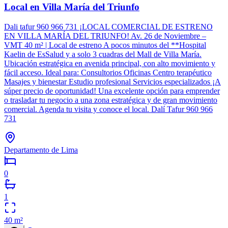
Local en Villa María del Triunfo
Dali tafur 960 966 731 ¡LOCAL COMERCIAL DE ESTRENO
EN VILLA MARÍA DEL TRIUNFO! Av. 26 de Noviembre –
VMT 40 m² | Local de estreno A pocos minutos del **Hospital
Kaelin de EsSalud y a solo 3 cuadras del Mall de Villa María.
Ubicación estratégica en avenida principal, con alto movimiento y
fácil acceso. Ideal para: Consultorios Oficinas Centro terapéutico
Masajes y bienestar Estudio profesional Servicios especializados ¡A
súper precio de oportunidad! Una excelente opción para emprender
o trasladar tu negocio a una zona estratégica y de gran movimiento
comercial. Agenda tu visita y conoce el local. Dalí Tafur 960 966
731
Departamento de Lima
0
1
40
m²