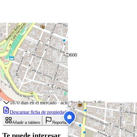
+
−
Leaflet
|
©
OpenStreetMap
Coordenadas:
-12.121100
,
-77.030600
Cómo llegar
Publicado 25 de junio de 2021
23
visitas
25 de junio de 2021
1870
días en el mercado
· actualizado hace 2 días
Descargar ficha de propiedad
Compartir
Añadir a tablero
Reportar anuncio
Te puede interesar