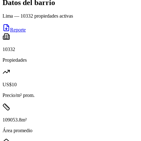
Datos del barrio
Lima
—
10332
propiedades activas
Reporte
10332
Propiedades
US$10
Precio/m² prom.
109053.8
m²
Área promedio