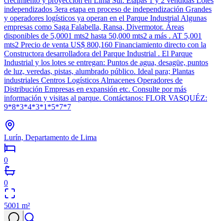
crecimiento y proyección en Lima Sur. Etapas 1 y 2 vendidas Lotes
independizados 3era etapa en proceso de independización Grandes
y operadores logísticos ya operan en el Parque Industrial Algunas
empresas como Saga Falabella, Ransa, Divermotor. Áreas
disponibles de 5,0001 mts2 hasta 50,000 mts2 a más . AT 5,001
mts2 Precio de venta US$ 800,160 Financiamiento directo con la
Constructora desarrolladora del Parque Industrial . El Parque
Industrial y los lotes se entregan: Puntos de agua, desagüe, puntos
de luz, veredas, pistas, alumbrado público. Ideal para; Plantas
industriales Centros Logísticos Almacenes Operadores de
Distribución Empresas en expansión etc. Consulte por más
información y visitas al parque. Contáctanos: FLOR VASQUÉZ:
9*8*3*4*3*1*5*7*7
Lurín, Departamento de Lima
0
0
5001
m²