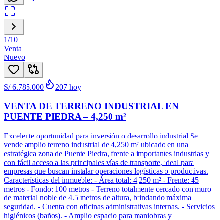
1
/
10
Venta
Nuevo
S/ 6.785.000
207
hoy
VENTA DE TERRENO INDUSTRIAL EN
PUENTE PIEDRA – 4,250 m²
Excelente oportunidad para inversión o desarrollo industrial Se
vende amplio terreno industrial de 4,250 m² ubicado en una
estratégica zona de Puente Piedra, frente a importantes industrias y
con fácil acceso a las principales vías de transporte, ideal para
empresas que buscan instalar operaciones logísticas o productivas.
Características del inmueble: - Área total: 4,250 m² - Frente: 45
metros - Fondo: 100 metros - Terreno totalmente cercado con muro
de material noble de 4.5 metros de altura, brindando máxima
seguridad. - Cuenta con oficinas administrativas internas. - Servicios
higiénicos (baños). - Amplio espacio para maniobras y