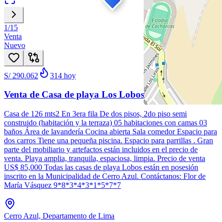
1
/
15
Venta
Nuevo
S/ 290.062
314
hoy
Venta de Casa de playa Los Lobos
Casa de 126 mts2 En 3era fila De dos pisos, 2do piso semi
construido (habitación y la terraza) 05 habitaciones con camas 03
baños Área de lavandería Cocina abierta Sala comedor Espacio para
dos carros Tiene una pequeña piscina. Espacio para parrillas . Gran
parte del mobiliario y artefactos están incluidos en el precio de
venta. Playa amplia, tranquila, espaciosa, limpia. Precio de venta
US$ 85,000 Todas las casas de playa Lobos están en posesión
inscrito en la Municipalidad de Cerro Azul. Contáctanos: Flor de
María Vásquez 9*8*3*4*3*1*5*7*7
Cerro Azul, Departamento de Lima