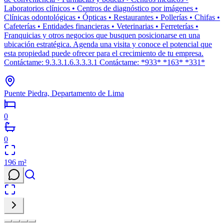
Laboratorios clínicos • Centros de diagnóstico por imágenes •
Clínicas odontológicas • Ópticas • Restaurantes • Pollerías • Chifas •
Cafeterías • Entidades financieras • Veterinarias • Ferreterías •
Franquicias y otros negocios que busquen posicionarse en una
ubicación estratégica. Agenda una visita y conoce el potencial que
esta propiedad puede ofrecer para el crecimiento de tu empresa.
Contáctame: 9.3.3.1.6.3.3.3.1 Contáctame: *933* *163* *331*
Puente Piedra, Departamento de Lima
0
0
196
m²