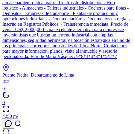
almacenamiento. Ideal para: - Centros de distribución - Hub
logístico - Almacenes - Talleres industriales - Cocheras para flotas -
Depósitos - Empresas de transporte - Plantas de producción y
operaciones industriales - Documentación: - Documentos en regla. -
Inscrito en Registros Públicos. - Transferencia inmediata. Precio de
venta: US$ 2,000,000 Una excelente alternativa para empresas e
inversionistas que buscan un terreno industrial con amplias
dimensiones, seguridad perimetral y ubicación estratégica en uno de
los principales corredores industriales de Lima Norte. Contáctenos
para mayor información, planos, visita al inmueble y asesoría
personalizada. Flor de María Vásquez: 9*8*3*4*3*1*5*7*7
Puente Piedra, Departamento de Lima
0
0
4250
m²