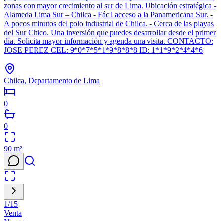
zonas con mayor crecimiento al sur de Lima. Ubicación estratégica -
Alameda Lima Sur – Chilca - Fácil acceso a la Panamericana Sur. -
A pocos minutos del polo industrial de Chilca. - Cerca de las playas
del Sur Chico. Una inversión que puedes desarrollar desde el primer
día. Solicita mayor información y agenda una visita. CONTACTO:
JOSE PEREZ CEL: 9*0*7*5*1*9*8*8*8 ID: 1*1*9*2*4*4*6
Chilca, Departamento de Lima
0
0
90
m²
1
/
15
Venta