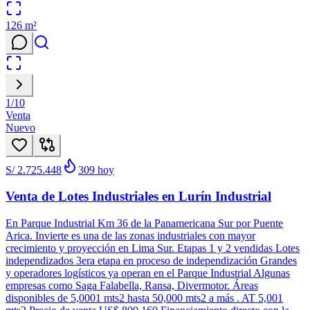
126
m²
1
/
10
Venta
Nuevo
S/ 2.725.448
309
hoy
Venta de Lotes Industriales en Lurín Industrial
En Parque Industrial Km 36 de la Panamericana Sur por Puente
Arica. Invierte es una de las zonas industriales con mayor
crecimiento y proyección en Lima Sur. Etapas 1 y 2 vendidas Lotes
independizados 3era etapa en proceso de independización Grandes
y operadores logísticos ya operan en el Parque Industrial Algunas
empresas como Saga Falabella, Ransa, Divermotor. Áreas
disponibles de 5,0001 mts2 hasta 50,000 mts2 a más . AT 5,001