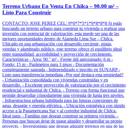
Terreno Urbano En Venta En Chilca – 90.00 m² –
Listo Para Construir
CONTACTO: JOSE PEREZ CEL: 9*0*7*5*1*9*8*8*8 Si estás
buscando un terreno urbano para construir tu vivienda o realizar una
inversión con potencial de valorización, esta puede ser una de las
mejores oportunidades dentro de Alameda Lima Sur – Chilca.
Ubicado en una urbanización con desarrollo creciente, pistas,
veredas y alumbrado público, este terreno ofrece el equilibrio ideal
entre tranquilidad, accesibilidad y proyección de crecimiento.
Características - Área: 90.'' m² - Frente útil aproximado: 6 m -
Fondo: 15 m - Parámetros para 3 pisos - Documentación
completamente saneada - Independizado e inscrito en SUNARP -
Listo para transferencia inmediata ¿Por qué destaca esta propiedad?
- Urbanización consolidada con viviendas construidas y en
desarrollo. - Excelente proyección de valorización por el crecimiento
residencial e industrial de Chilca. - Terreno con forma funcional que
permite desarrollar cómodamente una vivienda de hasta tres niveles.
- Infraestructura urbana habilitada para las futuras conexiones de
agua, desagüe y energía eléctrica. - Ubicación estratégica con rápido
acceso a la Panamericana Sur y al corredor industrial de Chilca.
Ideal para: - Familias que desean construir su primera vivienda. -
Personas que buscan dejar de pagar alquiler y desarrollar su propio
proyecto. - Inversionistas que desean adquirir terrenos en una de las