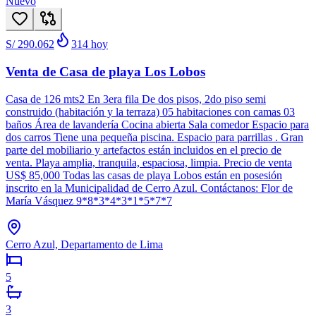
Nuevo
S/ 290.062
314
hoy
Venta de Casa de playa Los Lobos
Casa de 126 mts2 En 3era fila De dos pisos, 2do piso semi
construido (habitación y la terraza) 05 habitaciones con camas 03
baños Área de lavandería Cocina abierta Sala comedor Espacio para
dos carros Tiene una pequeña piscina. Espacio para parrillas . Gran
parte del mobiliario y artefactos están incluidos en el precio de
venta. Playa amplia, tranquila, espaciosa, limpia. Precio de venta
US$ 85,000 Todas las casas de playa Lobos están en posesión
inscrito en la Municipalidad de Cerro Azul. Contáctanos: Flor de
María Vásquez 9*8*3*4*3*1*5*7*7
Cerro Azul, Departamento de Lima
5
3