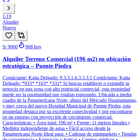
1
/
19
Alquiler
Nuevo
S/ 9000
968
hoy
Alquiler Terreno Comercial (196 m2) en ubicación
estratégica – Puente Piedra
Contáctame: Katia Delgado: 9.3.3.1.6.3.3.3.1 Contáctame: Katia
Delgado: *933* *163* *331* Si buscas establecer o expandir tu
negocio en una zona con alto potencial comercial, esta propiedad
puede ser la oportunidad que estabas esperando. Ubicada a media
cuadra de la Panamericana Norte, altura del Mercado Huamantanga,
y muy cerca del nuevo Hospital Municipal de Puente Piedra, esta
propiedad destaca por su excelente conectividad y por encontrarse
en un entorno con proyección de crecimiento comercial.
Características: • Área total: 196 m² • Frente: 11 metros lineales •
Medidor independiente de agua • Fácil acceso desde la
Panamericana Norte Ideal para: • Cadenas de minimarkets • Tiendas
de conveniencia • Farmacias y boticas • Centros médicos •