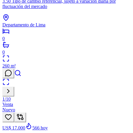
3.50 Tipo de cambio referencial, sujeto a variación diaria por
fluctuación del mercado
Departamento de Lima
0
0
260
m²
1
/
10
Venta
Nuevo
US$ 17.000
566
hoy