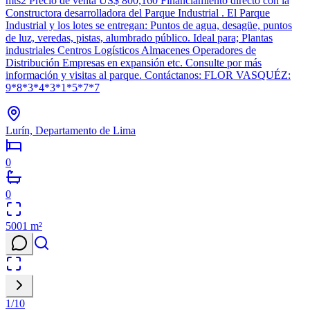
mts2 Precio de venta US$ 800,160 Financiamiento directo con la
Constructora desarrolladora del Parque Industrial . El Parque
Industrial y los lotes se entregan: Puntos de agua, desagüe, puntos
de luz, veredas, pistas, alumbrado público. Ideal para; Plantas
industriales Centros Logísticos Almacenes Operadores de
Distribución Empresas en expansión etc. Consulte por más
información y visitas al parque. Contáctanos: FLOR VASQUÉZ:
9*8*3*4*3*1*5*7*7
Lurín, Departamento de Lima
0
0
5001
m²
1
/
10