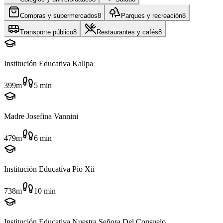
Compras y supermercados
8
Parques y recreación
8
Transporte público
8
Restaurantes y cafés
8
Institución Educativa Kallpa
399m
5
min
Madre Josefina Vannini
479m
6
min
Institución Educativa Pio Xii
738m
10
min
Institución Educativa Nuestra Señora Del Consuelo