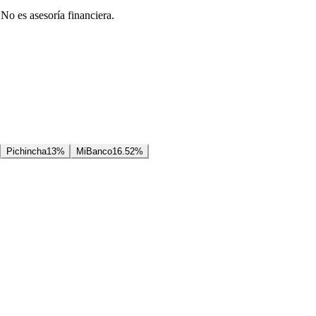
 No es asesoría financiera.
Pichincha
13
%
MiBanco
16.52
%