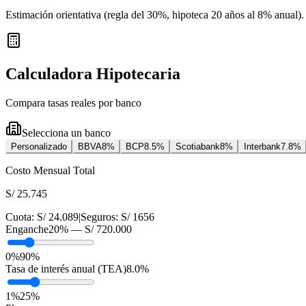
Estimación orientativa (regla del 30%
, hipoteca 20 años al 8% anual
).
Calculadora Hipotecaria
Compara tasas reales por banco
Selecciona un banco
Personalizado
BBVA
8
%
BCP
8.5
%
Scotiabank
8
%
Interbank
7.8
%
Costo Mensual Total
S/ 25.745
Cuota:
S/ 24.089
|
Seguros:
S/ 1656
Enganche
20
% —
S/ 720.000
0%
90%
Tasa de interés anual (TEA)
8.0
%
1
%
25
%