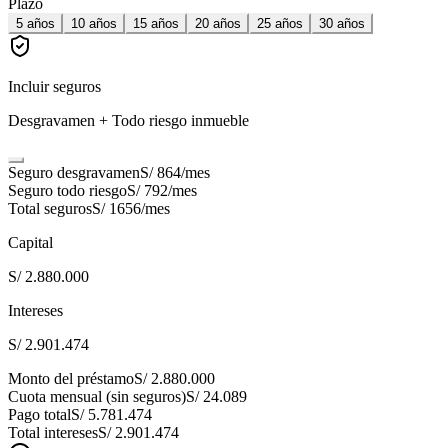
Plazo
5
años
10
años
15
años
20
años
25
años
30
años
Incluir seguros
Desgravamen + Todo riesgo inmueble
Seguro desgravamen
S/ 864
/mes
Seguro todo riesgo
S/ 792
/mes
Total seguros
S/ 1656
/mes
Capital
S/ 2.880.000
Intereses
S/ 2.901.474
Monto del préstamo
S/ 2.880.000
Cuota mensual (sin seguros)
S/ 24.089
Pago total
S/ 5.781.474
Total intereses
S/ 2.901.474