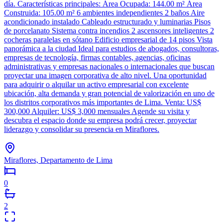
día. Características principales: Área Ocupada: 144.00 m² Área
Construida: 105.00 m² 6 ambientes independientes 2 baños Aire
acondicionado instalado Cableado estructurado y luminarias Pisos
de porcelanato Sistema contra incendios 2 ascensores inteligentes 2
cocheras paralelas en sótano Edificio empresarial de 14 pisos Vista
panorámica a la ciudad Ideal para estudios de abogados, consultoras,
empresas de tecnología, firmas contables, agencias, oficinas
administrativas y empresas nacionales o internacionales que buscan
proyectar una imagen corporativa de alto nivel. Una oportunidad
para adquirir o alquilar un activo empresarial con excelente
ubicación, alta demanda y gran potencial de valorización en uno de
los distritos corporativos más importantes de Lima. Venta: US$
300,000 Alquiler: US$ 3,000 mensuales Agende su visita y
descubra el espacio donde su empresa podrá crecer, proyectar
liderazgo y consolidar su presencia en Miraflores.
Miraflores, Departamento de Lima
0
2