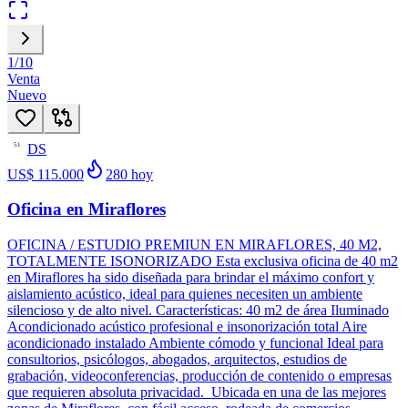
1
/
10
Venta
Nuevo
DS
51
US$ 115.000
280
hoy
Oficina en Miraflores
OFICINA / ESTUDIO PREMIUN EN MIRAFLORES, 40 M2,
TOTALMENTE ISONORIZADO Esta exclusiva oficina de 40 m2
en Miraflores ha sido diseñada para brindar el máximo confort y
aislamiento acústico, ideal para quienes necesiten un ambiente
silencioso y de alto nivel. Características: 40 m2 de área Iluminado
Acondicionado acústico profesional e insonorización total Aire
acondicionado instalado Ambiente cómodo y funcional Ideal para
consultorios, psicólogos, abogados, arquitectos, estudios de
grabación, videoconferencias, producción de contenido o empresas
que requieren absoluta privacidad. Ubicada en una de las mejores