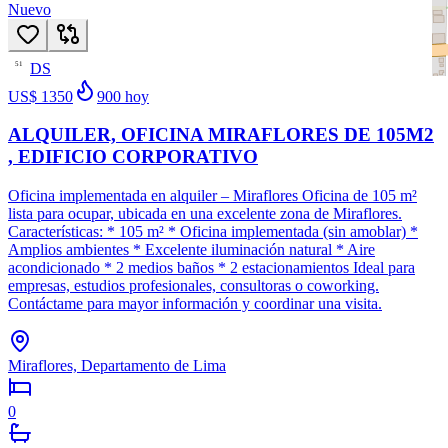
Nuevo
DS
51
US$ 1350
900
hoy
ALQUILER, OFICINA MIRAFLORES DE 105M2
, EDIFICIO CORPORATIVO
Oficina implementada en alquiler – Miraflores Oficina de 105 m²
lista para ocupar, ubicada en una excelente zona de Miraflores.
Características: * 105 m² * Oficina implementada (sin amoblar) *
Amplios ambientes * Excelente iluminación natural * Aire
acondicionado * 2 medios baños * 2 estacionamientos Ideal para
empresas, estudios profesionales, consultoras o coworking.
Contáctame para mayor información y coordinar una visita.
Miraflores, Departamento de Lima
0