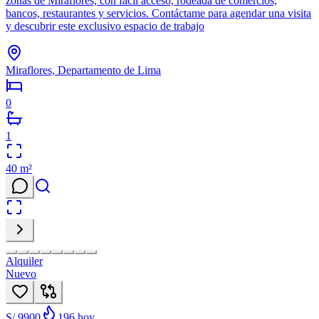
zonas de Miraflores, con fácil acceso, rodeada de comercios,
bancos, restaurantes y servicios. Contáctame para agendar una visita
y descubrir este exclusivo espacio de trabajo
Miraflores, Departamento de Lima
0
1
40
m²
Alquiler
Nuevo
S/ 9900
196
hoy