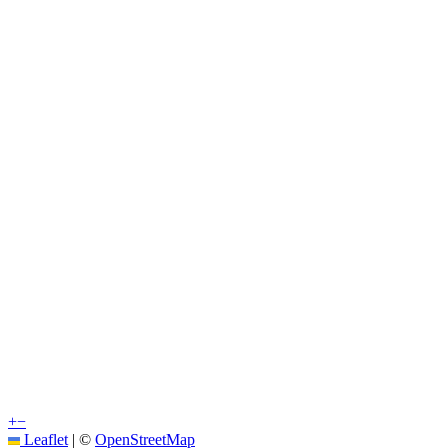
+
−
Leaflet
|
©
OpenStreetMap