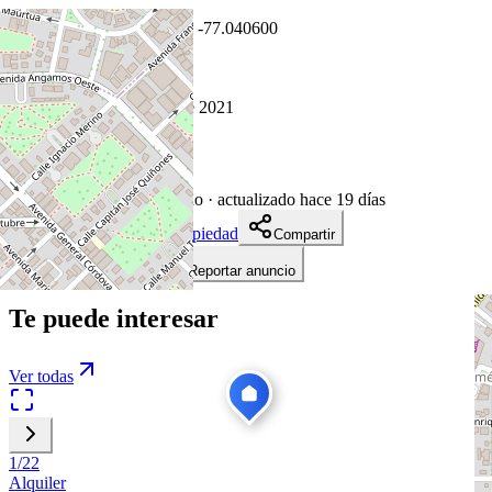
Coordenadas:
-12.105900
,
-77.040600
Cómo llegar
Publicado 5 de julio de 2021
20
visitas
5 de julio de 2021
1859
días en el mercado
· actualizado hace 19 días
Descargar ficha de propiedad
Compartir
Añadir a tablero
Reportar anuncio
Te puede interesar
Ver todas
1
/
22
Alquiler