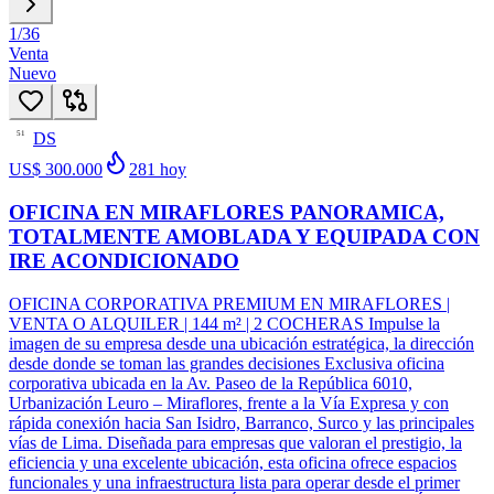
1
/
36
Venta
Nuevo
DS
51
US$ 300.000
281
hoy
OFICINA EN MIRAFLORES PANORAMICA,
TOTALMENTE AMOBLADA Y EQUIPADA CON
IRE ACONDICIONADO
OFICINA CORPORATIVA PREMIUM EN MIRAFLORES |
VENTA O ALQUILER | 144 m² | 2 COCHERAS Impulse la
imagen de su empresa desde una ubicación estratégica, la dirección
desde donde se toman las grandes decisiones Exclusiva oficina
corporativa ubicada en la Av. Paseo de la República 6010,
Urbanización Leuro – Miraflores, frente a la Vía Expresa y con
rápida conexión hacia San Isidro, Barranco, Surco y las principales
vías de Lima. Diseñada para empresas que valoran el prestigio, la
eficiencia y una excelente ubicación, esta oficina ofrece espacios
funcionales y una infraestructura lista para operar desde el primer