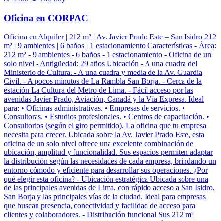
Oficina en CORPAC
Oficina en Alquiler | 212 m² | Av. Javier Prado Este – San Isidro 212
m² | 9 ambientes | 6 baños | 1 estacionamiento Características - Área:
212 m² - 9 ambientes - 6 baños - 1 estacionamiento - Oficina de un
solo nivel - Antigüedad: 29 años Ubicación - A una cuadra del
Ministerio de Cultura. - A una cuadra y media de la Av. Guardia
Civil. - A pocos minutos de La Rambla San Borja. - Cerca de la
estación La Cultura del Metro de Lima. - Fácil acceso por las
avenidas Javier Prado, Aviación, Canadá y la Vía Expresa. Ideal
para: • Oficinas administrativas. • Empresas de servicios. •
Consultoras. • Estudios profesionales. • Centros de capacitación. •
Consultorios (según el giro permitido). La oficina que tu empresa
necesita para crecer. Ubicada sobre la Av. Javier Prado Este, esta
oficina de un solo nivel ofrece una excelente combinación de
ubicación, amplitud y funcionalidad. Sus espacios permiten adaptar
la distribución según las necesidades de cada empresa, brindando un
entorno cómodo y eficiente para desarrollar sus operaciones. ¿Por
qué elegir esta oficina? - Ubicación estratégica Ubicada sobre una
de las principales avenidas de Lima, con rápido acceso a San Isidro,
San Borja y las principales vías de la ciudad. Ideal para empresas
que buscan presencia, conectividad y facilidad de acceso para
clientes y colaboradores. - Distribución funcional Sus 212 m²