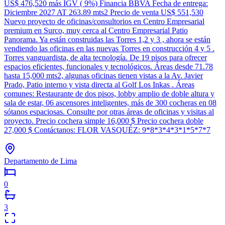
US$ 476,520 más IGV ( 9%) Financia BBVA Fecha de entrega:
Diciembre 2027 AT 263.89 mts2 Precio de venta US$ 551,530
Nuevo proyecto de oficinas/consultorios en Centro Empresarial
premium en Surco, muy cerca al Centro Empresarial Patio
Panorama. Ya están construidas las Torres 1,2 y 3 , ahora se están
vendiendo las oficinas en las nuevas Torres en construcción 4 y 5 .
Torres vanguardista, de alta tecnología. De 19 pisos para ofrecer
espacios eficientes, funcionales y tecnológicos. Áreas desde 71.78
hasta 15,000 mts2, algunas oficinas tienen vistas a la Av. Javier
Prado, Patio interno y vista directa al Golf Los Inkas . Áreas
comunes: Restaurante de dos pisos, lobby amplio de doble altura y
sala de estar, 06 ascensores inteligentes, más de 300 cocheras en 08
sótanos espaciosas. Consulte por otras áreas de oficinas y visitas al
proyecto. Precio cochera simple 16,000 $ Precio cochera doble
27,000 $ Contáctanos: FLOR VASQUÉZ: 9*8*3*4*3*1*5*7*7
Departamento de Lima
0
3