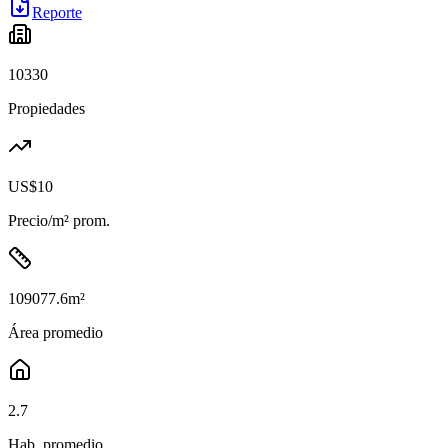
Reporte
10330
Propiedades
US$10
Precio/m² prom.
109077.6
m²
Área promedio
2.7
Hab. promedio