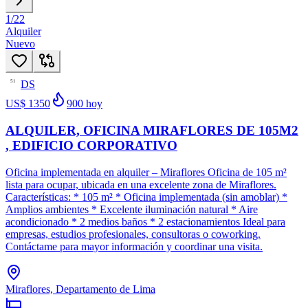
1
/
22
Alquiler
Nuevo
DS
51
US$ 1350
900
hoy
ALQUILER, OFICINA MIRAFLORES DE 105M2
, EDIFICIO CORPORATIVO
Oficina implementada en alquiler – Miraflores Oficina de 105 m²
lista para ocupar, ubicada en una excelente zona de Miraflores.
Características: * 105 m² * Oficina implementada (sin amoblar) *
Amplios ambientes * Excelente iluminación natural * Aire
acondicionado * 2 medios baños * 2 estacionamientos Ideal para
empresas, estudios profesionales, consultoras o coworking.
Contáctame para mayor información y coordinar una visita.
Miraflores, Departamento de Lima