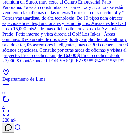
premium en Surco, muy cerca al Centro Empresarial Patio
Panorama. Ya están construidas las Torres 1,2 y 3 , ahora se están
vendiendo las oficinas en las nuevas Torres en construcción 4 y 5 .
Torres vanguardista, de alta tecnología. De 19 pisos para ofrecer
espacios eficientes, funcionales y tecnológicos. Áreas desde 71.78
hasta 15,000 mts2, algunas oficinas tienen vistas a la Av. Javier
Prado, Patio interno y vista directa al Golf Los Inkas . Áreas
comunes: Restaurante de dos pisos, lobby amplio de doble altura y
sala de estar, 06 ascensores inteligentes, más de 300 cocheras en 08
sótanos espaciosas. Consulte por otras áreas de oficinas y visitas al
proyecto. Precio cochera simple 16,000 $ Precio cochera doble
27,000 $ Contáctanos: FLOR VASQUÉZ: 9*8*3*4*3*1*5*7*7
Departamento de Lima
0
3
228
m²