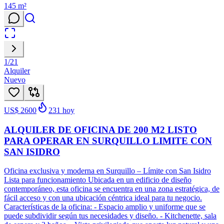
145
m²
1
/
21
Alquiler
Nuevo
US$ 2600
231
hoy
ALQUILER DE OFICINA DE 200 M2 LISTO
PARA OPERAR EN SURQUILLO LIMITE CON
SAN ISIDRO
Oficina exclusiva y moderna en Surquillo – Límite con San Isidro
Lista para funcionamiento Ubicada en un edificio de diseño
contemporáneo, esta oficina se encuentra en una zona estratégica, de
fácil acceso y con una ubicación céntrica ideal para tu negocio.
Características de la oficina: - Espacio amplio y uniforme que se
puede subdividir según tus necesidades y diseño. - Kitchenette, sala