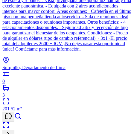
de espera y 3 baños. - Vista privilegiada que aporta luz natural y una
excelente panorámica. - Equipada con 2 aires acondicionados
internos para mayor confort. Áreas comunes: - Cafetería en el último
piso con una pequeña tienda autoservicio. - Sala de reuniones ideal
para capacitaciones o reuniones importantes. Otros beneficios: - 4
estacionamientos disponibles. - Seguridad 24/7 y recepción de lujo
para garantizar el bienestar de los ocupantes. Condiciones: - Precio
de alquiler en dólares (tipo de cambio referencial). - 3x1 -El precio
total del alquiler es 2600 + IGV ¡No dejes pasar esta oportunidad
única! Contáctame para más información.
Surquillo, Departamento de Lima
0
3
201.52
m²