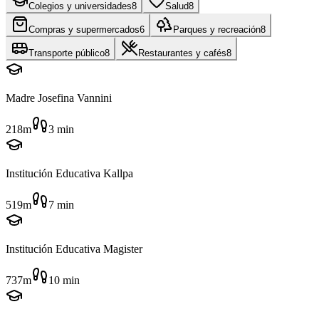
Colegios y universidades
8
Salud
8
Compras y supermercados
6
Parques y recreación
8
Transporte público
8
Restaurantes y cafés
8
Madre Josefina Vannini
218m
3
min
Institución Educativa Kallpa
519m
7
min
Institución Educativa Magister
737m
10
min