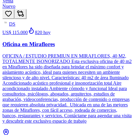
Venta
Nuevo
DS
51
US$ 115.000
820
hoy
Oficina en Miraflores
OFICINA / ESTUDIO PREMIUN EN MIRAFLORES, 40 M2,
TOTALMENTE ISONORIZADO Esta exclusiva oficina de 40 m2
en Miraflores ha sido diseñada para brindar el máximo confort y
aislamiento acústico, ideal para quienes necesiten un ambiente
silencioso y de alto nivel. Características: 40 m2 de área Iluminado
Acondicionado acústico profesional e insonorización total Aire
acondicionado instalado Ambiente cómodo y funcional Ideal para
consultorios, psicólogos, abogados, arquitectos, estudios de
grabación, videoconferencias, producción de contenido o empresas
que requieren absoluta privacidad. Ubicada en una de las mejores
zonas de Miraflores, con fácil acceso, rodeada de comercios,
bancos, restaurantes y servicios. Contáctame para agendar una visita
y descubrir este exclusivo espacio de trabajo