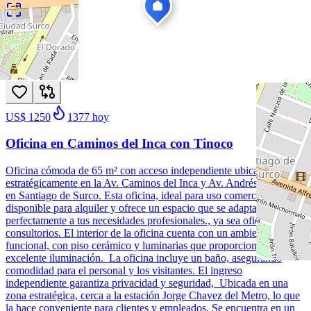
1
/
14
Alquiler
Nuevo
US$ 1250
1377
hoy
Oficina en Caminos del Inca con Tinoco
Oficina cómoda de 65 m² con acceso independiente ubicada
estratégicamente en la Av. Caminos del Inca y Av. Andrés Tinoco,
en Santiago de Surco. Esta oficina, ideal para uso comercial, está
disponible para alquiler y ofrece un espacio que se adapta
perfectamente a tus necesidades profesionales., ya sea oficina o
consultorios. El interior de la oficina cuenta con un ambiente
funcional, con piso cerámico y luminarias que proporcionan una
excelente iluminación. La oficina incluye un baño, asegurando
comodidad para el personal y los visitantes. El ingreso
independiente garantiza privacidad y seguridad, Ubicada en una
zona estratégica, cerca a la estación Jorge Chavez del Metro, lo que
la hace conveniente para clientes y empleados. Se encuentra en un