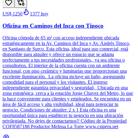
US$ 1250
1377
hoy
Oficina en Caminos del Inca con Tinoco
Oficina cómoda de 65 m² con acceso independiente ubicada
estratégicamente en la Av. Caminos del Inca y Av. Andrés Tinoco,
en Santiago de Surco. Esta oficina, ideal para uso comercial, está
disponible para alquiler y ofrece un espacio que se adapta
perfectamente a tus necesidades profesionales., ya sea oficina o
consultorios. El interior de la oficina cuenta con un ambiente
funcional, con piso cerámico y luminarias que proporcionan una
excelente iluminación. La oficina incluye un baño, asegurando
comodidad para el personal y los visitantes. El ingreso
independiente garantiza privacidad y seguridad, Ubicada en una
zona estratégica, cerca a la estación Jorge Chavez del Metro, lo que
la hace conveniente para clientes y empleados. Se encuentra en un
área de fácil acceso y alta visibilidad, ideal para potenciar tu
negocio. Condiciones de alquiler: 2 x 1 Esta oficina es una
oportunidad única para establecer tu negocio en una ubicación
privilegiada. No dejes de contactarnos!! Código de la Propiedad
COF8587188 Productor Melissa La Torre www.csiperu.net