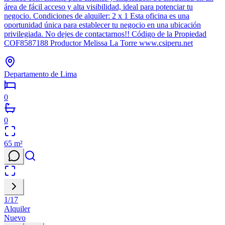
área de fácil acceso y alta visibilidad, ideal para potenciar tu
negocio. Condiciones de alquiler: 2 x 1 Esta oficina es una
oportunidad única para establecer tu negocio en una ubicación
privilegiada. No dejes de contactarnos!! Código de la Propiedad
COF8587188 Productor Melissa La Torre www.csiperu.net
Departamento de Lima
0
0
65
m²
1
/
17
Alquiler
Nuevo