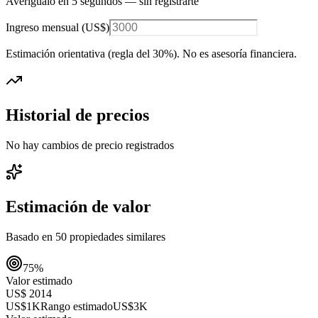
Averígualo en 5 segundos — sin registrarte
Ingreso mensual (
US$
)
Estimación orientativa (regla del 30%
). No es asesoría financiera.
Historial de precios
No hay cambios de precio registrados
Estimación de valor
Basado en
50
propiedades similares
75
%
Valor estimado
US$ 2014
US$1K
Rango estimado
US$3K