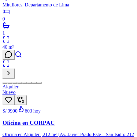
Miraflores, Departamento de Lima
0
1
40
m²
Alquiler
Nuevo
S/ 9900
603
hoy
Oficina en CORPAC
Oficina en Alquiler | 212 m² | Av. Javier Prado Este – San Isidro 212