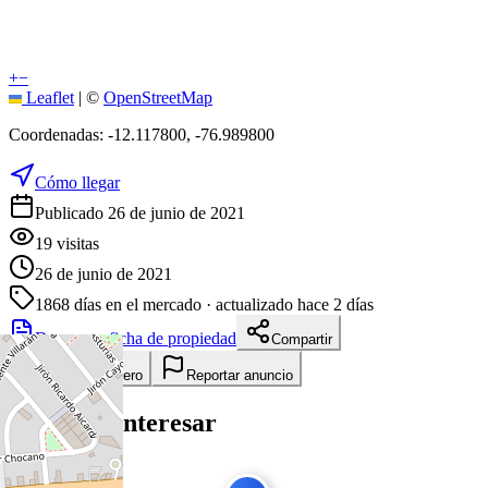
+
−
Leaflet
|
©
OpenStreetMap
Coordenadas:
-12.117800
,
-76.989800
Cómo llegar
Publicado 26 de junio de 2021
19
visitas
26 de junio de 2021
1868
días en el mercado
· actualizado hace 2 días
Descargar ficha de propiedad
Compartir
Añadir a tablero
Reportar anuncio
Te puede interesar
Ver todas