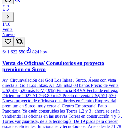
1
/
16
Venta
Nuevo
S/ 1.622.550
824
hoy
Venta de Oficinas/ Consultorios en proyecto
premium en Surco
Av. Circunvalación del Golf Los Inkas , Surco. Áreas con vista
directa al Golf Los Inkas. AT 228 mts2 03 baños Precio de venta
US$ 476,520 más IGV ( 9%) Financia BBVA Fecha de entrega:
Diciembre 2027 AT 263.89 mts2 Precio de venta US$ 551,530
Nuevo proyecto de oficinas/consultorios en Centro Empresarial
premium en Surco, muy cerca al Centro Empresarial Patio
Panorama. Ya están construidas las Torres 1,2 y 3 , ahora se están
vendiendo las oficinas en las nuevas Torres en construcción 4 y 5 .
Torres vanguardista, de alta tecnología. De 19 pisos para ofrecer
espacios eficientes, funcionales y tecnológicos. Áreas desde 71.78