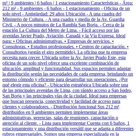
m² | 9 ambientes | 6 baños | 1 estacionamiento Características - Área:
212 m² - 9 ambientes - 6 baños - 1 estacionamiento - Oficina de un
solo nivel - Antigüedad: 29 años Ubicación - A una cuadra del
Ministerio de Cultura. - A una cuadra y media de la Av. Guardia
Civil. - A pocos minutos de La Rambla San Borja. - Cerca de la
estación La Cultura del Metro de Lima. - Fácil acceso por las
avenidas Javier Prado, Aviación, Canadá y la Vía Expresa. Ideal
para: • Oficinas administrativas. • Empresas de servicios. •
Consultoras. • Estudios profesionales. • Centros de capacitación. •
Consultorios (según el giro permitido). La oficina que tu empresa
necesita para crecer. Ubicada sobre la Av. Javier Prado Este, esta
oficina de un solo nivel ofrece una excelente combinación de
ubicación, amplitud y funcionalidad. Sus espacios permiten adaptar
la distribución según las necesidades de cada empresa, brindando un
entorno cómodo y eficiente para desarrollar sus operaciones. ¿Por
qué elegir esta oficina? - Ubicación estratégica Ubicada sobre una
de las principales avenidas de Lima, con rápido acceso a San Isidro,
San Borja y las principales vías de la ciudad. Ideal para empresas
que buscan presencia, conectividad y facilidad de acceso para
clientes y colaboradores. - Distribución funcional Sus 212 m²
distribuidos en 9 ambientes permiten implementar áreas
administrativas, gerencias, salas de reuniones, capacitación o
atención al cliente. - Lista para implementar Cuenta con 6 baños, 1
estacionamiento y una distribución versátil que se adapta a diferentes
rubros empresariales. Somos una empresa especializada en la