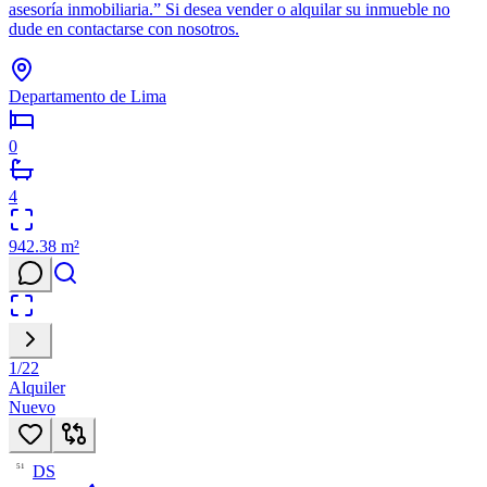
asesoría inmobiliaria.” Si desea vender o alquilar su inmueble no
dude en contactarse con nosotros.
Departamento de Lima
0
4
942.38
m²
1
/
22
Alquiler
Nuevo
DS
51