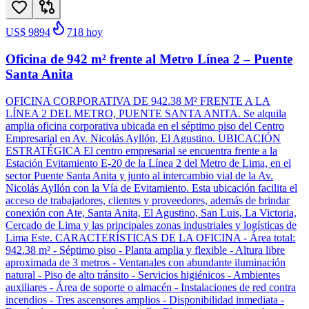
US$ 9894
718
hoy
Oficina de 942 m² frente al Metro Línea 2 – Puente
Santa Anita
OFICINA CORPORATIVA DE 942.38 M² FRENTE A LA
LÍNEA 2 DEL METRO, PUENTE SANTA ANITA. Se alquila
amplia oficina corporativa ubicada en el séptimo piso del Centro
Empresarial en Av. Nicolás Ayllón, El Agustino. UBICACIÓN
ESTRATÉGICA El centro empresarial se encuentra frente a la
Estación Evitamiento E-20 de la Línea 2 del Metro de Lima, en el
sector Puente Santa Anita y junto al intercambio vial de la Av.
Nicolás Ayllón con la Vía de Evitamiento. Esta ubicación facilita el
acceso de trabajadores, clientes y proveedores, además de brindar
conexión con Ate, Santa Anita, El Agustino, San Luis, La Victoria,
Cercado de Lima y las principales zonas industriales y logísticas de
Lima Este. CARACTERÍSTICAS DE LA OFICINA - Área total:
942.38 m² - Séptimo piso - Planta amplia y flexible - Altura libre
aproximada de 3 metros - Ventanales con abundante iluminación
natural - Piso de alto tránsito - Servicios higiénicos - Ambientes
auxiliares - Área de soporte o almacén - Instalaciones de red contra
incendios - Tres ascensores amplios - Disponibilidad inmediata -