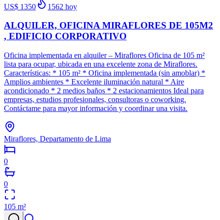
US$ 1350
1562
hoy
ALQUILER, OFICINA MIRAFLORES DE 105M2
, EDIFICIO CORPORATIVO
Oficina implementada en alquiler – Miraflores Oficina de 105 m²
lista para ocupar, ubicada en una excelente zona de Miraflores.
Características: * 105 m² * Oficina implementada (sin amoblar) *
Amplios ambientes * Excelente iluminación natural * Aire
acondicionado * 2 medios baños * 2 estacionamientos Ideal para
empresas, estudios profesionales, consultoras o coworking.
Contáctame para mayor información y coordinar una visita.
Miraflores, Departamento de Lima
0
0
105
m²