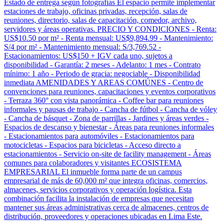
Estado de entrega según fotografías El espacio permite implementar
estaciones de trabajo, oficinas privadas, recepción, salas de
reuniones, directorio, salas de capacitación, comedor, archivo,
servidores y áreas operativas. PRECIO Y CONDICIONES - Renta:
US$10.50 por m² - Renta mensual: US$9,894.99 - Mantenimiento:
S/4 por m² - Mantenimiento mensual: S/3,769.52 -
Estacionamientos: US$150 + IGV cada uno, sujetos a
disponibilidad - Garantía: 2 meses - Adelanto: 1 mes - Contrato
mínimo: 1 año - Periodo de gracia: negociable - Disponibilidad
inmediata AMENIDADES Y AREAS COMÚNES - Centro de
convenciones para reuniones, capacitaciones y eventos corporativos
- Terraza 360° con vista panorámica - Coffee bar para reuniones
informales y pausas de trabajo - Cancha de fútbol - Cancha de vóley
- Cancha de básquet - Zona de parrillas - Jardines y áreas verdes -
Espacios de descanso y bienestar - Áreas para reuniones informales
- Estacionamientos para automóviles - Estacionamientos para
motocicletas - Espacios para bicicletas - Acceso directo a
estacionamientos - Servicio on-site de facility management - Áreas
comunes para colaboradores y visitantes ECOSISTEMA
EMPRESARIAL El inmueble forma parte de un campus
empresarial de más de 60,000 m² que integra oficinas, comercios,
almacenes, servicios corporativos y operación logística. Esta
combinación facilita la instalación de empresas que necesitan
mantener sus áreas administrativas cerca de almacenes, centros de
distribución, proveedores y operaciones ubicadas en Lima Este.