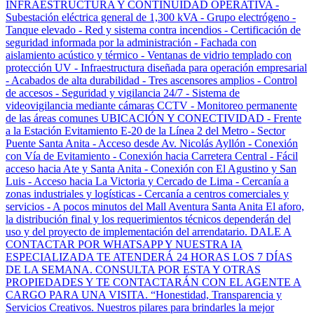
INFRAESTRUCTURA Y CONTINUIDAD OPERATIVA -
Subestación eléctrica general de 1,300 kVA - Grupo electrógeno -
Tanque elevado - Red y sistema contra incendios - Certificación de
seguridad informada por la administración - Fachada con
aislamiento acústico y térmico - Ventanas de vidrio templado con
protección UV - Infraestructura diseñada para operación empresarial
- Acabados de alta durabilidad - Tres ascensores amplios - Control
de accesos - Seguridad y vigilancia 24/7 - Sistema de
videovigilancia mediante cámaras CCTV - Monitoreo permanente
de las áreas comunes UBICACIÓN Y CONECTIVIDAD - Frente
a la Estación Evitamiento E-20 de la Línea 2 del Metro - Sector
Puente Santa Anita - Acceso desde Av. Nicolás Ayllón - Conexión
con Vía de Evitamiento - Conexión hacia Carretera Central - Fácil
acceso hacia Ate y Santa Anita - Conexión con El Agustino y San
Luis - Acceso hacia La Victoria y Cercado de Lima - Cercanía a
zonas industriales y logísticas - Cercanía a centros comerciales y
servicios - A pocos minutos del Mall Aventura Santa Anita El aforo,
la distribución final y los requerimientos técnicos dependerán del
uso y del proyecto de implementación del arrendatario. DALE A
CONTACTAR POR WHATSAPP Y NUESTRA IA
ESPECIALIZADA TE ATENDERÁ 24 HORAS LOS 7 DÍAS
DE LA SEMANA. CONSULTA POR ESTA Y OTRAS
PROPIEDADES Y TE CONTACTARÁN CON EL AGENTE A
CARGO PARA UNA VISITA. “Honestidad, Transparencia y
Servicios Creativos. Nuestros pilares para brindarles la mejor