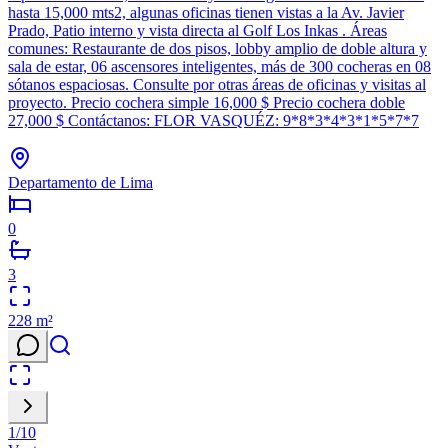
hasta 15,000 mts2, algunas oficinas tienen vistas a la Av. Javier
Prado, Patio interno y vista directa al Golf Los Inkas . Áreas
comunes: Restaurante de dos pisos, lobby amplio de doble altura y
sala de estar, 06 ascensores inteligentes, más de 300 cocheras en 08
sótanos espaciosas. Consulte por otras áreas de oficinas y visitas al
proyecto. Precio cochera simple 16,000 $ Precio cochera doble
27,000 $ Contáctanos: FLOR VASQUÉZ: 9*8*3*4*3*1*5*7*7
Departamento de Lima
0
3
228
m²
1
/
10