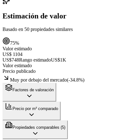
Estimación de valor
Basado en
50
propiedades similares
75
%
Valor estimado
US$ 1104
US$748
Rango estimado
US$1K
Valor estimado
Precio publicado
Muy por debajo del mercado
(
-34.8
%)
Factores de valoración
Precio por m² comparado
Propiedades comparables (
5
)