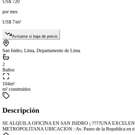
US$ 720
por mes
US$ 7
/m²
Avísame si baja de precio
San Isidro, Lima, Departamento de Lima
2
Baños
104
m²
m² construidos
Descripción
SE ALQUILA OFICINA EN SAN ISIDRO ¡ ????UNA EXCEL
METROPOLITANA UBICACION : Av. Paseo de la Republica en el distri