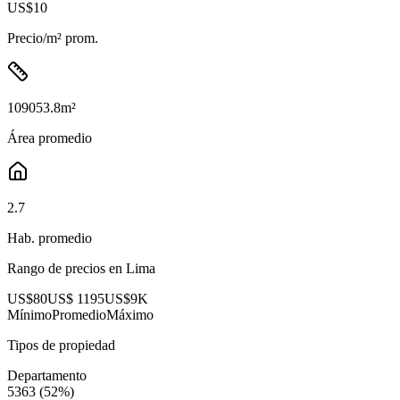
US$10
Precio/m² prom.
109053.8
m²
Área promedio
2.7
Hab. promedio
Rango de precios en
Lima
US$80
US$ 1195
US$9K
Mínimo
Promedio
Máximo
Tipos de propiedad
Departamento
5363
(
52
%)