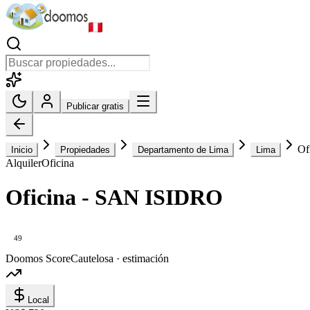
Publicar gratis
Of
Inicio
Propiedades
Departamento de Lima
Lima
Alquiler
Oficina
Oficina - SAN ISIDRO
49
Doomos Score
Cautelosa · estimación
Local