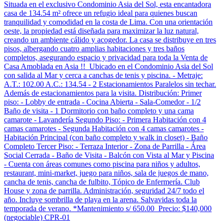
Situada en el exclusivo Condominio Asia del Sol, esta encantadora
casa de 134.54 m² ofrece un refugio ideal para quienes buscan
tranquilidad y comodidad en la costa de Lima. Con una orientación
oeste, la propiedad está diseñada para maximizar la luz natural,
creando un ambiente cálido y acogedor. La casa se distribuye en tres
pisos, albergando cuatro amplias habitaciones y tres baños
completos, asegurando espacio y privacidad para toda la Venta de
Casa Amoblada en Asia !! Ubicado en el Condominio Asia del Sol
con salida al Mar y cerca a canchas de tenis y piscina. - Metraje:
A.T.: 102.00 A.C.: 134.54 - 2 Estacionamientos Paralelos sin techar.
Además de estacionamientos para la visita. Distribución: Primer
piso: - Lobby de entrada - Cocina Abierta - Sala-Comedor - 1/2
Baño de visita - 1 Dormitorio con baño completo y una cama
camarote - Lavandería Segundo Piso: - Primera Habitación con 4
camas camarotes - Segunda Habitación con 4 camas camarotes -
Habitación Principal (con baño completo y walk in closet) - Baño
Completo Tercer Piso: - Terraza Interior - Zona de Parrilla - Área
Social Cerrada - Baño de Visita - Balcón con Vista al Mar y Piscina
- Cuenta con áreas comunes como piscina para niños y adultos,
restaurant, mini-market, juego para niños, sala de juegos de mano,
cancha de tenis, cancha de fulbito, Tópico de Enfermería. Club
House y zona de parrilla. Administración, seguridad 24/7 todo el
año. Incluye sombrilla de playa en la arena. Salvavidas toda la
temporada de verano. *Mantenimiento s/ 650.00 Precio: $140,000
(negociable) CPR-01