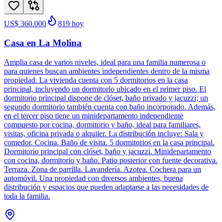
US$ 360.000
819
hoy
Casa en La Molina
Amplia casa de varios niveles, ideal para una familia numerosa o
para quienes buscan ambientes independientes dentro de la misma
propiedad. La vivienda cuenta con 5 dormitorios en la casa
principal, incluyendo un dormitorio ubicado en el primer piso. El
dormitorio principal dispone de clóset, baño privado y jacuzzi; un
segundo dormitorio también cuenta con baño incorporado. Además,
en el tercer piso tiene un minidepartamento independiente
compuesto por cocina, dormitorio y baño, ideal para familiares,
visitas, oficina privada o alquiler. La distribución incluye: Sala y
comedor. Cocina. Baño de visita. 5 dormitorios en la casa principal.
Dormitorio principal con clóset, baño y jacuzzi. Minidepartamento
con cocina, dormitorio y baño. Patio posterior con fuente decorativa.
Terraza. Zona de parrilla. Lavandería. Azotea. Cochera para un
automóvil. Una propiedad con diversos ambientes, buena
distribución y espacios que pueden adaptarse a las necesidades de
toda la familia.