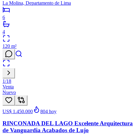
La Molina, Departamento de Lima
6
4
120
m²
1
/
18
Venta
Nuevo
US$ 1.450.000
804
hoy
RINCONADA DEL LAGO Excelente Arquitectura
de Vanguardia Acabados de Lujo