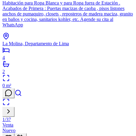
Habitación para Ropa Blanca y para Ropa fuera de Estación .
Acabados de Primera : Puertas macizas de caoba , pisos listones
anchos de pumaquiro, closets , reposteros de madera maciza, granito
en baños y cocina, sanitarios kohler, etc. Agende su cita al
WhatsApp
La Molina, Departamento de Lima
4
2
0
m²
1
/
37
Venta
Nuevo