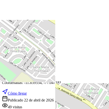
+
−
Leaflet
|
©
OpenStreetMap
Coordenadas:
-11.839534
,
-77.047181
Cómo llegar
Publicado 22 de abril de 2026
49
visitas