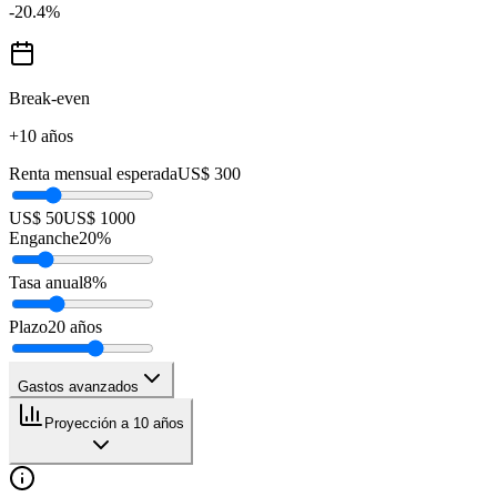
-20.4
%
Break-even
+10 años
Renta mensual esperada
US$ 300
US$ 50
US$ 1000
Enganche
20
%
Tasa anual
8
%
Plazo
20
años
Gastos avanzados
Proyección a 10 años