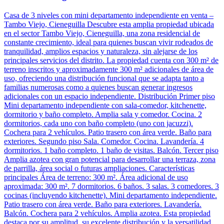
Casa de 3 niveles con mini departamento independiente en venta –
Tambo Viejo, Cieneguilla Descubre esta amplia propiedad ubicada
en el sector Tambo Viejo, Cieneguilla, una zona residencial de
constante crecimiento, ideal para quienes buscan vivir rodeados de
tranquilidad, amplios espacios y naturaleza, sin alejarse de los
principales servicios del distrito. La propiedad cuenta con 300 m² de
terreno inscritos y aproximadamente 300 m² adicionales de área de
uso, ofreciendo una distribución funcional que se adapta tanto a
familias numerosas como a quienes buscan generar ingresos
adicionales con un espacio independiente. Distribución Primer piso
Mini departamento independiente con sala-comedor, kitchenette,
dormitorio y baño completo. Amplia sala y comedor. Cocina. 2
dormitorios, cada uno con baño completo (uno con jacuzzi).
Cochera para 2 vehículos. Patio trasero con área verde. Baño para
exteriores. Segundo piso Sala. Comedor. Cocina. Lavandería. 4
dormitorios. 1 baño completo. 1 baño de visitas. Balcón. Tercer piso
Amplia azotea con gran potencial para desarrollar una terraza, zona
de parrilla, área social o futuras ampliaciones. Características
principales Área de terreno: 300 m². Área adicional de uso
aproximada: 300 m². 7 dormitorios. 6 baños. 3 salas. 3 comedores. 3
cocinas (incluyendo kitchenette). Mini departamento independiente.
Patio trasero con área verde. Baño para exteriores. Lavandería.
Balcón. Cochera para 2 vehículos. Amplia azotea. Esta propiedad
destaca por su amplitud, su excelente distribución y la versatilidad