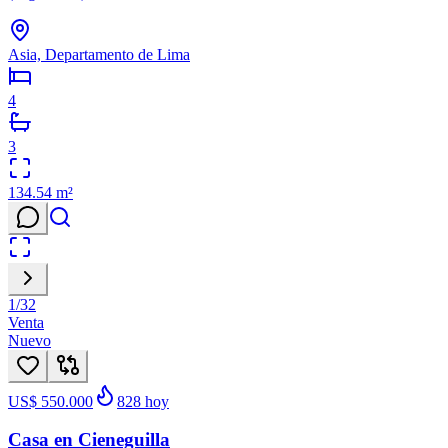
Asia, Departamento de Lima
4
3
134.54
m²
1
/
32
Venta
Nuevo
US$ 550.000
828
hoy
Casa en Cieneguilla