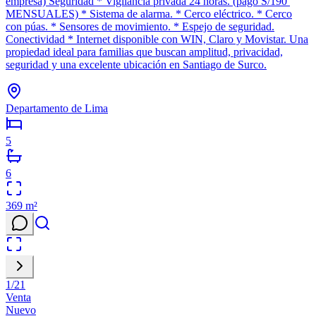
empresa) Seguridad * Vigilancia privada 24 horas. (pago S/190
MENSUALES) * Sistema de alarma. * Cerco eléctrico. * Cerco
con púas. * Sensores de movimiento. * Espejo de seguridad.
Conectividad * Internet disponible con WIN, Claro y Movistar. Una
propiedad ideal para familias que buscan amplitud, privacidad,
seguridad y una excelente ubicación en Santiago de Surco.
Departamento de Lima
5
6
369
m²
1
/
21
Venta
Nuevo