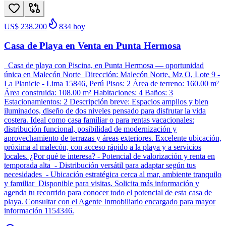
US$ 238.200
834
hoy
Casa de Playa en Venta en Punta Hermosa
Casa de playa con Piscina, en Punta Hermosa — oportunidad
única en Malecón Norte Dirección: Malecón Norte, Mz O, Lote 9 -
La Planicie - Lima 15846, Perú Pisos: 2 Área de terreno: 160.00 m²
Área construida: 108.00 m² Habitaciones: 4 Baños: 3
Estacionamientos: 2 Descripción breve: Espacios amplios y bien
iluminados, diseño de dos niveles pensado para disfrutar la vida
costera. Ideal como casa familiar o para rentas vacacionales:
distribución funcional, posibilidad de modernización y
aprovechamiento de terrazas y áreas exteriores. Excelente ubicación,
próxima al malecón, con acceso rápido a la playa y a servicios
locales. ¿Por qué te interesa? - Potencial de valorización y renta en
temporada alta - Distribución versátil para adaptar según tus
necesidades - Ubicación estratégica cerca al mar, ambiente tranquilo
y familiar Disponible para visitas. Solicita más información y
agenda tu recorrido para conocer todo el potencial de esta casa de
playa. Consultar con el Agente Inmobiliario encargado para mayor
información 1154346.