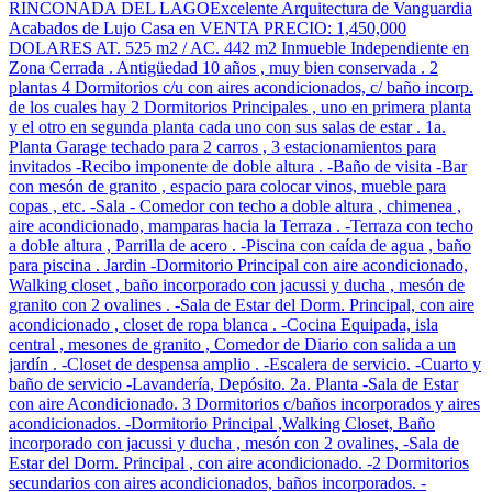
RINCONADA DEL LAGOExcelente Arquitectura de Vanguardia
Acabados de Lujo Casa en VENTA PRECIO: 1,450,000
DOLARES AT. 525 m2 / AC. 442 m2 Inmueble Independiente en
Zona Cerrada . Antigüedad 10 años , muy bien conservada . 2
plantas 4 Dormitorios c/u con aires acondicionados, c/ baño incorp.
de los cuales hay 2 Dormitorios Principales , uno en primera planta
y el otro en segunda planta cada uno con sus salas de estar . 1a.
Planta Garage techado para 2 carros , 3 estacionamientos para
invitados -Recibo imponente de doble altura . -Baño de visita -Bar
con mesón de granito , espacio para colocar vinos, mueble para
copas , etc. -Sala - Comedor con techo a doble altura , chimenea ,
aire acondicionado, mamparas hacia la Terraza . -Terraza con techo
a doble altura , Parrilla de acero . -Piscina con caída de agua , baño
para piscina . Jardin -Dormitorio Principal con aire acondicionado,
Walking closet , baño incorporado con jacussi y ducha , mesón de
granito con 2 ovalines . -Sala de Estar del Dorm. Principal, con aire
acondicionado , closet de ropa blanca . -Cocina Equipada, isla
central , mesones de granito , Comedor de Diario con salida a un
jardín . -Closet de despensa amplio . -Escalera de servicio. -Cuarto y
baño de servicio -Lavandería, Depósito. 2a. Planta -Sala de Estar
con aire Acondicionado. 3 Dormitorios c/baños incorporados y aires
acondicionados. -Dormitorio Principal ,Walking Closet, Baño
incorporado con jacussi y ducha , mesón con 2 ovalines, -Sala de
Estar del Dorm. Principal , con aire acondicionado. -2 Dormitorios
secundarios con aires acondicionados, baños incorporados. -