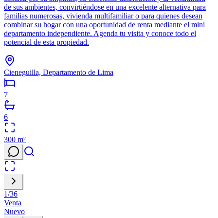
de sus ambientes, convirtiéndose en una excelente alternativa para
familias numerosas, vivienda multifamiliar o para quienes desean
combinar su hogar con una oportunidad de renta mediante el mini
departamento independiente. Agenda tu visita y conoce todo el
potencial de esta propiedad.
Cieneguilla, Departamento de Lima
7
6
300
m²
1
/
36
Venta
Nuevo