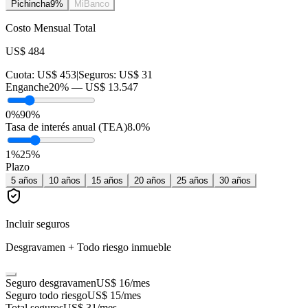
Pichincha
9
%
MiBanco
Costo Mensual Total
US$ 484
Cuota:
US$ 453
|
Seguros:
US$ 31
Enganche
20
% —
US$ 13.547
0%
90%
Tasa de interés anual (TEA)
8.0
%
1
%
25
%
Plazo
5
años
10
años
15
años
20
años
25
años
30
años
Incluir seguros
Desgravamen + Todo riesgo inmueble
Seguro desgravamen
US$ 16
/mes
Seguro todo riesgo
US$ 15
/mes
Total seguros
US$ 31
/mes