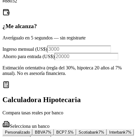
#
88032
¿Me alcanza?
Averígualo en 5 segundos — sin registrarte
Ingreso mensual (
US$
)
Ahorro para entrada (
US$
)
Estimación orientativa (regla del 30%
, hipoteca 20 años al 7%
anual
). No es asesoría financiera.
Calculadora Hipotecaria
Compara tasas reales por banco
Selecciona un banco
Personalizado
BBVA
7
%
BCP
7.5
%
Scotiabank
7
%
Interbank
7
%