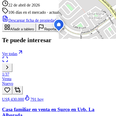
22 de abril de 2026
106
días en el mercado
· actualizado hace 0 días
Descargar ficha de propiedad
Compartir
Añadir a tablero
Reportar anuncio
Te puede interesar
Ver todas
1
/
37
Venta
Nuevo
US$ 430.000
791
hoy
Casa familiar en venta en Surco en Urb. La
Alborada