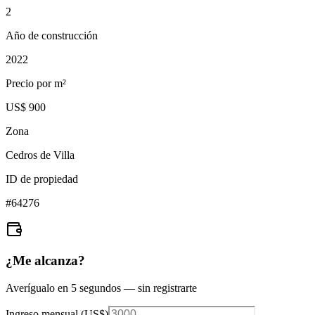
2
Año de construcción
2022
Precio por m²
US$ 900
Zona
Cedros de Villa
ID de propiedad
#
64276
¿Me alcanza?
Averígualo en 5 segundos — sin registrarte
Ingreso mensual (
US$
)