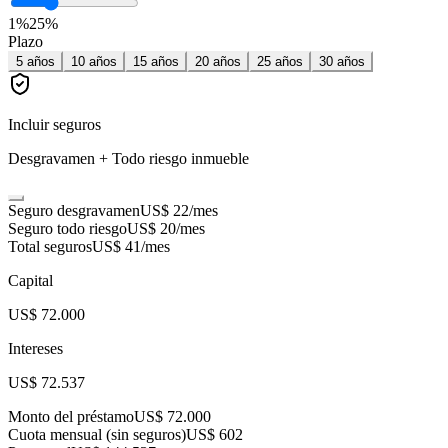
1
%
25
%
Plazo
5
años
10
años
15
años
20
años
25
años
30
años
Incluir seguros
Desgravamen + Todo riesgo inmueble
Seguro desgravamen
US$ 22
/mes
Seguro todo riesgo
US$ 20
/mes
Total seguros
US$ 41
/mes
Capital
US$ 72.000
Intereses
US$ 72.537
Monto del préstamo
US$ 72.000
Cuota mensual (sin seguros)
US$ 602