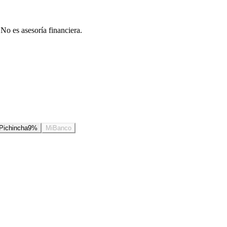
 No es asesoría financiera.
Pichincha
9
%
MiBanco