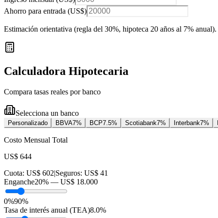
Ahorro para entrada (
US$
)
Estimación orientativa (regla del 30%
, hipoteca 20 años al 7% anual
).
Calculadora Hipotecaria
Compara tasas reales por banco
Selecciona un banco
Personalizado
BBVA
7
%
BCP
7.5
%
Scotiabank
7
%
Interbank
7
%
Costo Mensual Total
US$ 644
Cuota:
US$ 602
|
Seguros:
US$ 41
Enganche
20
% —
US$ 18.000
0%
90%
Tasa de interés anual (TEA)
8.0
%