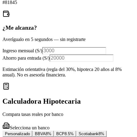
#
81845
¿Me alcanza?
Averígualo en 5 segundos — sin registrarte
Ingreso mensual (
S/
)
Ahorro para entrada (
S/
)
Estimación orientativa (regla del 30%
, hipoteca 20 años al 8%
anual
). No es asesoría financiera.
Calculadora Hipotecaria
Compara tasas reales por banco
Selecciona un banco
Personalizado
BBVA
8
%
BCP
8.5
%
Scotiabank
8
%