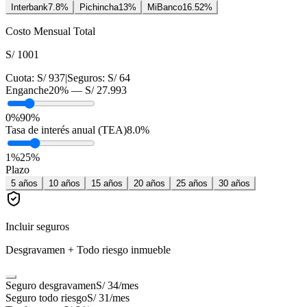
Interbank
7.8
%
Pichincha
13
%
MiBanco
16.52
%
Costo Mensual Total
S/ 1001
Cuota:
S/ 937
|
Seguros:
S/ 64
Enganche
20
% —
S/ 27.993
0%
90%
Tasa de interés anual (TEA)
8.0
%
1
%
25
%
Plazo
5
años
10
años
15
años
20
años
25
años
30
años
Incluir seguros
Desgravamen + Todo riesgo inmueble
Seguro desgravamen
S/ 34
/mes
Seguro todo riesgo
S/ 31
/mes