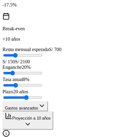
-17.5
%
Break-even
+10 años
Renta mensual esperada
S/ 700
S/ 150
S/ 2100
Enganche
20
%
Tasa anual
8
%
Plazo
20
años
Gastos avanzados
Proyección a 10 años