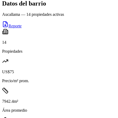
Datos del barrio
Aucallama
—
14
propiedades activas
Reporte
14
Propiedades
US$75
Precio/m² prom.
7942.4
m²
Área promedio