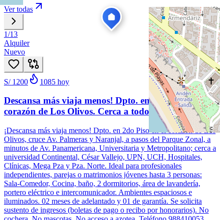
Ver todas
1
/
13
Alquiler
Nuevo
S/ 1200
1085
hoy
Descansa más viaja menos! Dpto. en 2do Piso, en
corazón de Los Olivos. Cerca a todo!
¡Descansa más viaja menos! Dpto. en 2do Piso en el corazón de Los
Olivos, cruce Av. Palmeras y Naranjal, a pasos del Parque Zonal, a
minutos de Av. Panamericana, Universitaria y Metropolitano; cerca a
universidad Continental, César Vallejo, UPN, UCH, Hospitales,
Clínicas, Mega Pza y Pza. Norte. Ideal para profesionales
independientes, parejas o matrimonios jóvenes hasta 3 personas:
Sala-Comedor, Cocina, baño, 2 dormitorios, área de lavandería,
portero eléctrico e intercomunicador. Ambientes espaciosos e
iluminados. 02 meses de adelantado y 01 de garantía. Se solicita
sustento de ingresos (boletas de pago o recibo por honorarios). No
cochera. No mascotas. No acceso a azotea. Teléfono 988410053.