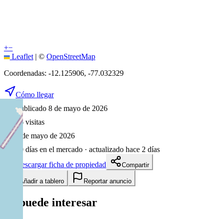
+
−
Leaflet
|
©
OpenStreetMap
Coordenadas:
-12.125906
,
-77.032329
Cómo llegar
Publicado 8 de mayo de 2026
96
visitas
8 de mayo de 2026
90
días en el mercado
· actualizado hace 2 días
Descargar ficha de propiedad
Compartir
Añadir a tablero
Reportar anuncio
Te puede interesar