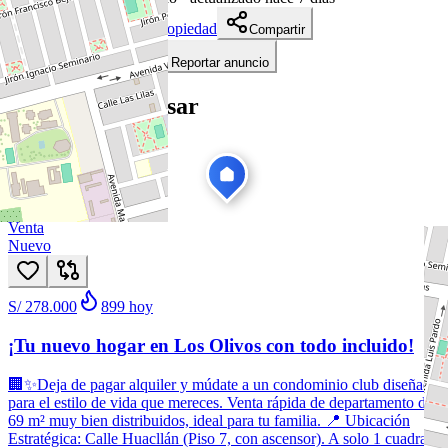
Descargar ficha de propiedad
Compartir
Añadir a tablero
Reportar anuncio
Te puede interesar
Ver todas
1
/
11
Venta
Nuevo
S/ 278.000
899
hoy
¡Tu nuevo hogar en Los Olivos con todo incluido!
🏢✨Deja de pagar alquiler y múdate a un condominio club diseñado
para el estilo de vida que mereces. Venta rápida de departamento de
69 m² muy bien distribuidos, ideal para tu familia. 📍 Ubicación
Estratégica: Calle Huacllán (Piso 7, con ascensor). A solo 1 cuadra