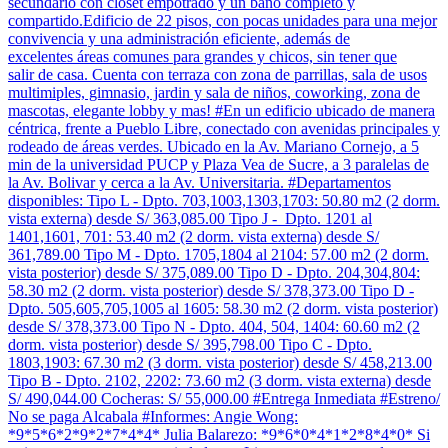
secundario con closet empotrado y un baño completo y
compartido.Edificio de 22 pisos, con pocas unidades para una mejor
convivencia y una administración eficiente, además de
excelentes áreas comunes para grandes y chicos, sin tener que
salir de casa. Cuenta con terraza con zona de parrillas, sala de usos
multimiples, gimnasio, jardin y sala de niños, coworking, zona de
mascotas, elegante lobby y mas! #En un edificio ubicado de manera
céntrica, frente a Pueblo Libre, conectado con avenidas principales y
rodeado de áreas verdes. Ubicado en la Av. Mariano Cornejo, a 5
min de la universidad PUCP y Plaza Vea de Sucre, a 3 paralelas de
la Av. Bolivar y cerca a la Av. Universitaria. #Departamentos
disponibles: Tipo L - Dpto. 703,1003,1303,1703: 50.80 m2 (2 dorm.
vista externa) desde S/ 363,085.00 Tipo J - Dpto. 1201 al
1401,1601, 701: 53.40 m2 (2 dorm. vista externa) desde S/
361,789.00 Tipo M - Dpto. 1705,1804 al 2104: 57.00 m2 (2 dorm.
vista posterior) desde S/ 375,089.00 Tipo D - Dpto. 204,304,804:
58.30 m2 (2 dorm. vista posterior) desde S/ 378,373.00 Tipo D -
Dpto. 505,605,705,1005 al 1605: 58.30 m2 (2 dorm. vista posterior)
desde S/ 378,373.00 Tipo N - Dpto. 404, 504, 1404: 60.60 m2 (2
dorm. vista posterior) desde S/ 395,798.00 Tipo C - Dpto.
1803,1903: 67.30 m2 (3 dorm. vista posterior) desde S/ 458,213.00
Tipo B - Dpto. 2102, 2202: 73.60 m2 (3 dorm. vista externa) desde
S/ 490,044.00 Cocheras: S/ 55,000.00 #Entrega Inmediata #Estreno/
No se paga Alcabala #Informes: Angie Wong:
*9*5*6*2*9*2*7*4*4* Julia Balarezo: *9*6*0*4*1*2*8*4*0* Si