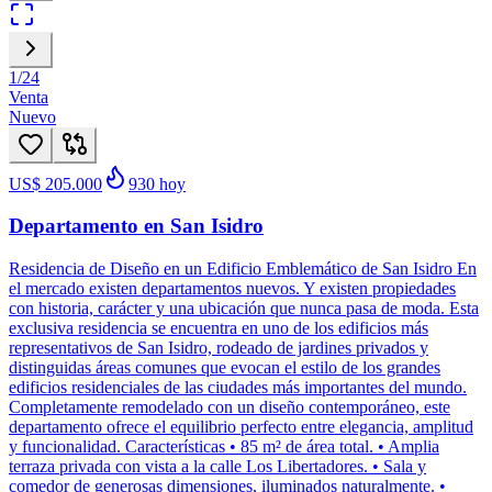
1
/
24
Venta
Nuevo
US$ 205.000
930
hoy
Departamento en San Isidro
Residencia de Diseño en un Edificio Emblemático de San Isidro En
el mercado existen departamentos nuevos. Y existen propiedades
con historia, carácter y una ubicación que nunca pasa de moda. Esta
exclusiva residencia se encuentra en uno de los edificios más
representativos de San Isidro, rodeado de jardines privados y
distinguidas áreas comunes que evocan el estilo de los grandes
edificios residenciales de las ciudades más importantes del mundo.
Completamente remodelado con un diseño contemporáneo, este
departamento ofrece el equilibrio perfecto entre elegancia, amplitud
y funcionalidad. Características • 85 m² de área total. • Amplia
terraza privada con vista a la calle Los Libertadores. • Sala y
comedor de generosas dimensiones, iluminados naturalmente. •