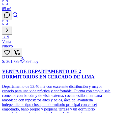
85
m²
1
/
19
Venta
Nuevo
S/ 361.789
897
hoy
VENTA DE DEPARTAMENTO DE 2
DORMITORIOS EN CERCADO DE LIMA
Departamento de 53.40 m2 con excelente distribución y mayor
espacio para una vida práctica y confortable. Cuenta con amplia sala
comedor con balcón y de vista externa, cocina estilo americana
amoblada con reposteros altos y bajos, área de lavanderia
independiente tipo closet, un dormitorio principal con closet
empotrado, baño propio y pequeña terraza y un dormitorio