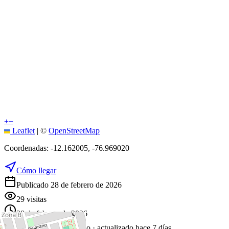
+
−
Leaflet
|
©
OpenStreetMap
Coordenadas:
-12.162005
,
-76.969020
Cómo llegar
Publicado 28 de febrero de 2026
29
visitas
28 de febrero de 2026
158
días en el mercado
· actualizado hace 7 días