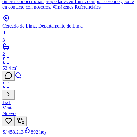
quieres conocer otras propiedades en Lima. comprar o vender, ponte
en contacto con nosotros. #Imágenes Referenciales
Cercado de Lima, Departamento de Lima
3
2
53.4
m²
1
/
21
Venta
Nuevo
S/ 458.213
892
hoy