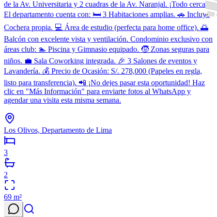
de la Av. Universitaria y 2 cuadras de la Av. Naranjal. ¡Todo cerca!
El departamento cuenta con: 🛏️ 3 Habitaciones amplias. 🚗 Incluye
Cochera propia. 💻 Área de estudio (perfecta para home office). 🌅
Balcón con excelente vista y ventilación. Condominio exclusivo con
áreas club: 🏊 Piscina y Gimnasio equipado. 🧒 Zonas seguras para
niños. 💼 Sala Coworking integrada. 🎉 3 Salones de eventos y
Lavandería. 💰 Precio de Ocasión: S/. 278,000 (Papeles en regla,
listo para transferencia). 📲 ¡No dejes pasar esta oportunidad! Haz
clic en "Más Información" para enviarte fotos al WhatsApp y
agendar una visita esta misma semana.
Los Olivos, Departamento de Lima
3
2
69
m²