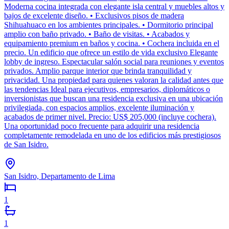
Moderna cocina integrada con elegante isla central y muebles altos y
bajos de excelente diseño. • Exclusivos pisos de madera
Shihuahuaco en los ambientes principales. • Dormitorio principal
amplio con baño privado. • Baño de visitas. • Acabados y
equipamiento premium en baños y cocina. • Cochera incluida en el
precio. Un edificio que ofrece un estilo de vida exclusivo Elegante
lobby de ingreso. Espectacular salón social para reuniones y eventos
privados. Amplio parque interior que brinda tranquilidad y
privacidad. Una propiedad para quienes valoran la calidad antes que
las tendencias Ideal para ejecutivos, empresarios, diplomáticos o
inversionistas que buscan una residencia exclusiva en una ubicación
privilegiada, con espacios amplios, excelente iluminación y
acabados de primer nivel. Precio: US$ 205,000 (incluye cochera).
Una oportunidad poco frecuente para adquirir una residencia
completamente remodelada en uno de los edificios más prestigiosos
de San Isidro.
San Isidro, Departamento de Lima
1
1