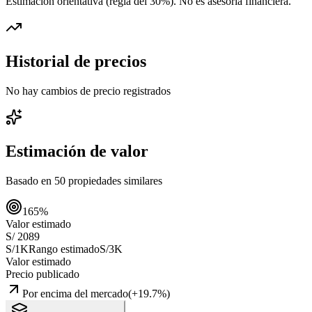
Estimación orientativa (regla del 30%
). No es asesoría financiera.
Historial de precios
No hay cambios de precio registrados
Estimación de valor
Basado en
50
propiedades similares
165
%
Valor estimado
S/ 2089
S/1K
Rango estimado
S/3K
Valor estimado
Precio publicado
Por encima del mercado
(
+
19.7
%)