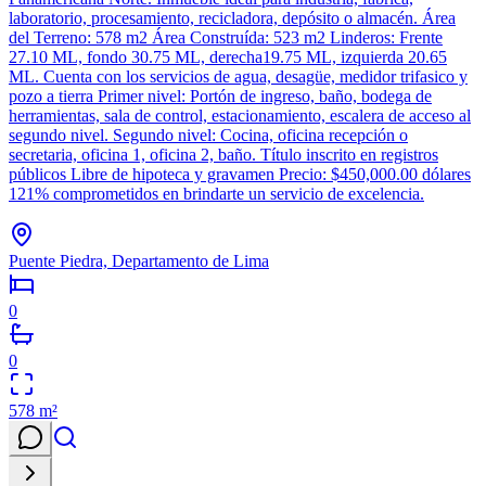
laboratorio, procesamiento, recicladora, depósito o almacén. Área
del Terreno: 578 m2 Área Construída: 523 m2 Linderos: Frente
27.10 ML, fondo 30.75 ML, derecha19.75 ML, izquierda 20.65
ML. Cuenta con los servicios de agua, desagüe, medidor trifasico y
pozo a tierra Primer nivel: Portón de ingreso, baño, bodega de
herramientas, sala de control, estacionamiento, escalera de acceso al
segundo nivel. Segundo nivel: Cocina, oficina recepción o
secretaria, oficina 1, oficina 2, baño. Título inscrito en registros
públicos Libre de hipoteca y gravamen Precio: $450,000.00 dólares
121% comprometidos en brindarte un servicio de excelencia.
Puente Piedra, Departamento de Lima
0
0
578
m²