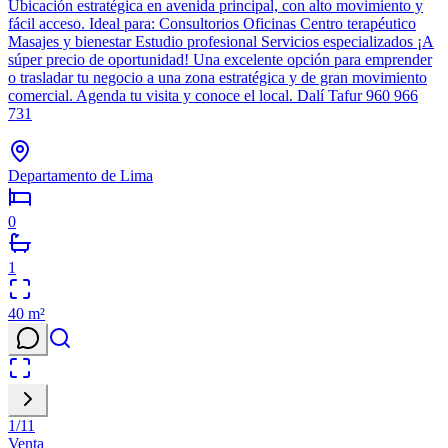
Ubicación estratégica en avenida principal, con alto movimiento y
fácil acceso. Ideal para: Consultorios Oficinas Centro terapéutico
Masajes y bienestar Estudio profesional Servicios especializados ¡A
súper precio de oportunidad! Una excelente opción para emprender
o trasladar tu negocio a una zona estratégica y de gran movimiento
comercial. Agenda tu visita y conoce el local. Dalí Tafur 960 966
731
Departamento de Lima
0
1
40
m²
1
/
11
Venta