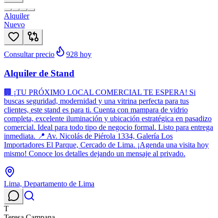
Alquiler
Nuevo
Consultar precio
928
hoy
Alquiler de Stand
🏢 ¡TU PRÓXIMO LOCAL COMERCIAL TE ESPERA! Si
buscas seguridad, modernidad y una vitrina perfecta para tus
clientes, este stand es para ti. Cuenta con mampara de vidrio
completa, excelente iluminación y ubicación estratégica en pasadizo
comercial. Ideal para todo tipo de negocio formal. Listo para entrega
inmediata. 📍 Av. Nicolás de Piérola 1334, Galería Los
Importadores El Parque, Cercado de Lima. ¡Agenda una visita hoy
mismo! Conoce los detalles dejando un mensaje al privado.
Lima, Departamento de Lima
T
Teresa Campana