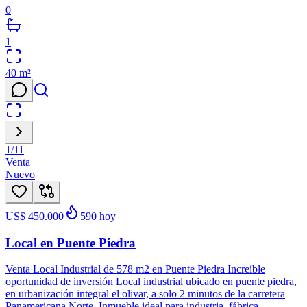
0
1
40
m²
1
/
11
Venta
Nuevo
US$ 450.000
590
hoy
Local en Puente Piedra
Venta Local Industrial de 578 m2 en Puente Piedra Increíble
oportunidad de inversión Local industrial ubicado en puente piedra,
en urbanización integral el olivar, a solo 2 minutos de la carretera
Panamericana Norte. Inmueble ideal para industria, fábrica,