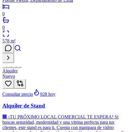
Puente Piedra, Departamento de Lima
0
0
578
m²
Alquiler
Nuevo
Consultar precio
928
hoy
Alquiler de Stand
🏢 ¡TU PRÓXIMO LOCAL COMERCIAL TE ESPERA! Si
buscas seguridad, modernidad y una vitrina perfecta para tus
clientes, este stand es para ti. Cuenta con mampara de vidrio