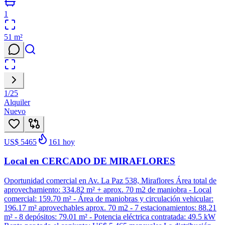
1
51
m²
1
/
25
Alquiler
Nuevo
US$ 5465
161
hoy
Local en CERCADO DE MIRAFLORES
Oportunidad comercial en Av. La Paz 538, Miraflores Área total de
aprovechamiento: 334.82 m² + aprox. 70 m2 de maniobra - Local
comercial: 159.70 m² - Área de maniobras y circulación vehicular:
196.17 m² aprovechables aprox. 70 m2 - 7 estacionamientos: 88.21
m² - 8 depósitos: 79.01 m² - Potencia eléctrica contratada: 49.5 kW