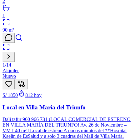
2
1
90
m²
1
/
14
Alquiler
Nuevo
S/ 1850
812
hoy
Local en Villa María del Triunfo
Dali tafur 960 966 731 ¡LOCAL COMERCIAL DE ESTRENO
EN VILLA MARÍA DEL TRIUNFO! Av. 26 de Noviembre –
VMT 40 m² | Local de estreno A pocos minutos del **Hospital
Kaelin de EsSalud y a solo 3 cuadras del Mall de Villa María.