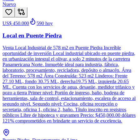
Nuevo
US$ 450.000
590
hoy
Local en Puente Piedra
Venta Local Industrial de 578 m2 en Puente Piedra Increíble
oportunidad de inversión Local industrial ubicado en puente piedra,
en urbanización integral el olivar, a solo 2 minutos de la carretera
Panamericana Norte. Inmueble ideal para industria, fábrica,
laboratorio, procesamiento, recicladora, depósito o almacén. Área
del Terreno: 578 m2 Área Construída: 523 m2 Linderos: Frente
27.10 ML, fondo 30.75 ML, derecha19.75 ML, izquierda 20.65
ML. Cuenta con los servicios de agua, desagüe, medidor trifasico y
pozo a tierra Primer nivel: Portón de ingreso, baño, bodega de
herramientas, sala de control, estacionamiento, escalera de acceso al
segundo nivel. Segundo nivel: Cocina, oficina recepción o
secretaria, oficina 1, oficina 2, baño. Título inscrito en registros
públicos Libre de hipoteca y gravamen Precio: $450,000.00 dólares
121% comprometidos en brindarte un servicio de excelencia.