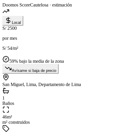
Doomos Score
Cautelosa · estimación
Local
S/ 2500
por mes
S/ 54
/m²
59
% bajo la media de la zona
Avísame si baja de precio
San Miguel, Lima, Departamento de Lima
1
Baños
46
m²
m² construidos