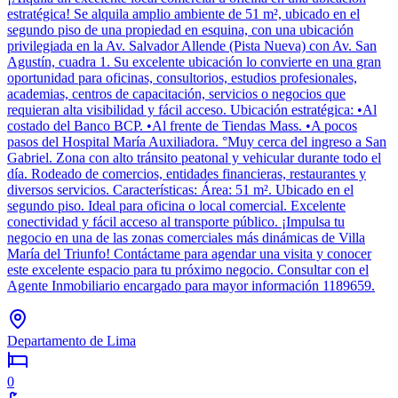
estratégica! Se alquila amplio ambiente de 51 m², ubicado en el
segundo piso de una propiedad en esquina, con una ubicación
privilegiada en la Av. Salvador Allende (Pista Nueva) con Av. San
Agustín, cuadra 1. Su excelente ubicación lo convierte en una gran
oportunidad para oficinas, consultorios, estudios profesionales,
academias, centros de capacitación, servicios o negocios que
requieran alta visibilidad y fácil acceso. Ubicación estratégica: •Al
costado del Banco BCP. •Al frente de Tiendas Mass. •A pocos
pasos del Hospital María Auxiliadora. °Muy cerca del ingreso a San
Gabriel. Zona con alto tránsito peatonal y vehicular durante todo el
día. Rodeado de comercios, entidades financieras, restaurantes y
diversos servicios. Características: Área: 51 m². Ubicado en el
segundo piso. Ideal para oficina o local comercial. Excelente
conectividad y fácil acceso al transporte público. ¡Impulsa tu
negocio en una de las zonas comerciales más dinámicas de Villa
María del Triunfo! Contáctame para agendar una visita y conocer
este excelente espacio para tu próximo negocio. Consultar con el
Agente Inmobiliario encargado para mayor información 1189659.
Departamento de Lima
0