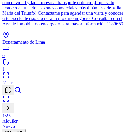
conectividad y fácil acceso al transporte público. ¡Impulsa tu
negocio en una de las zonas comerciales más dinámicas de Villa
María del Triunfo! Contáctame para agendar una visita y conocer
este excelente espacio para tu próximo negocio. Consultar con el
Agente Inmobiliario encargado para mayor información 1189659.
Departamento de Lima
0
1
51
m²
1
/
25
Alquiler
Nuevo