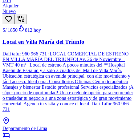
1
/
14
Alquiler
Nuevo
S/ 1850
812
hoy
Local en Villa María del Triunfo
Dali tafur 960 966 731 ¡LOCAL COMERCIAL DE ESTRENO
EN VILLA MARÍA DEL TRIUNFO! Av. 26 de Noviembre –
VMT 40 m² | Local de estreno A pocos minutos del **Hospital
Kaelin de EsSalud y a solo 3 cuadras del Mall de Villa María.
Ubicación estratégica en avenida principal, con alto movimiento y
fácil acceso. Ideal para: Consultorios Oficinas Centro terapéutico
Masajes y bienestar Estudio profesional Servicios especializados ¡A
súper precio de oportunidad! Una excelente opción para emprender
o trasladar tu negocio a una zona estratégica y de gran movimiento
comercial. Agenda tu visita y conoce el local. Dalí Tafur 960 966
731
Departamento de Lima