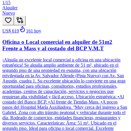
1
/
15
Alquiler
Nuevo
US$ 619
161
hoy
Oficina o Local comercial en alquiler de 51m2
Frente a Mass y al costado del BCP V.M.T
¡Alquila un excelente local comercial u oficina en una ubicación
estratégica! Se alquila amplio ambiente de 51 m², ubicado en el
segundo piso de una propiedad en esquina, con una ubicación
privilegiada en la Av. Salvador Allende (Pista Nueva) con Av. San
Agustín, cuadra 1. Su excelente ubicación lo convierte en una gran
oportunidad para oficinas, consultorios, estudios profesionales,
academias, centros de capacitación, servicios o negocios que
requieran alta visibilidad y fácil acceso. Ubicación estratégica: •Al
costado del Banco BCP. •Al frente de Tiendas Mass. •A pocos
pasos del Hospital María Auxiliadora. °Muy cerca del ingreso a San
Gabriel. Zona con alto tránsito peatonal y vehicular durante todo el
día. Rodeado de comercios, entidades financieras, restaurantes y
diversos servicios. Características: Área: 51 m². Ubicado en el
segundo piso. Ideal para oficina o local comercial. Excelente