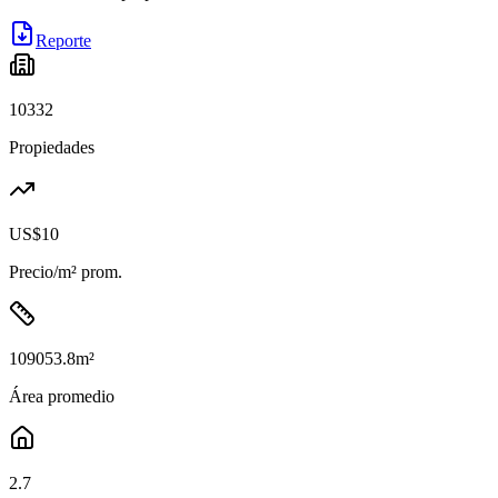
Reporte
10332
Propiedades
US$10
Precio/m² prom.
109053.8
m²
Área promedio
2.7