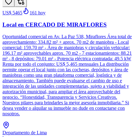
US$ 5465
161
hoy
Local en CERCADO DE MIRAFLORES
Oportunidad comercial en Av. La Paz 538, Miraflores Área total de
aprovechamiento: 334.82 m² + aprox. 70 m2 de maniobra - Local
comercial: 159.70 m² - Área de maniobras y circulación vehicular:
196.17 m² aprovechables aprox. 70 m2 - 7 estacionamientos: 88.21
m² - 8 depósitos: 79.01 m² - Potencia eléctrica contratada: 49.5 kW
Renta por todo el conjunto: US$ 5,465 mensuales La distribución
permite operar el local junto con las cocheras, depósitos y área de
maniobras como una gran plataforma comercial, logística y de
almacenamiento. También puede evaluarse el cambio de uso e
integración de las unidades complementarias, sujeto a viabilidad y
autorización municipal, para ampliar el área aprovechable del
negocio. “Honestidad, Transparencia y Servicios Creativos.
Nuestros pilares para brindarles la mejor asesoría inmobiliaria.” Si
desea vender o alquilar su inmueble no dude en contactarse con
nosotros.
Departamento de Lima