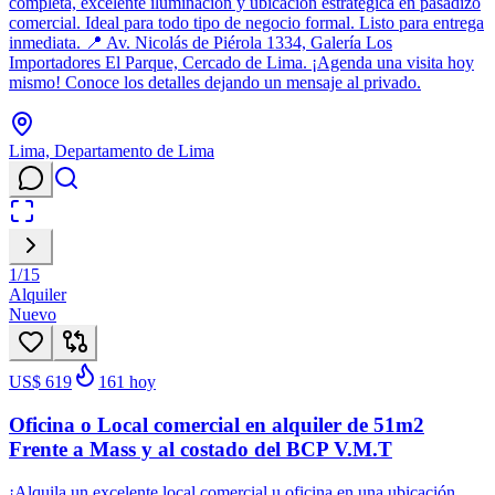
completa, excelente iluminación y ubicación estratégica en pasadizo
comercial. Ideal para todo tipo de negocio formal. Listo para entrega
inmediata. 📍 Av. Nicolás de Piérola 1334, Galería Los
Importadores El Parque, Cercado de Lima. ¡Agenda una visita hoy
mismo! Conoce los detalles dejando un mensaje al privado.
Lima, Departamento de Lima
1
/
15
Alquiler
Nuevo
US$ 619
161
hoy
Oficina o Local comercial en alquiler de 51m2
Frente a Mass y al costado del BCP V.M.T
¡Alquila un excelente local comercial u oficina en una ubicación