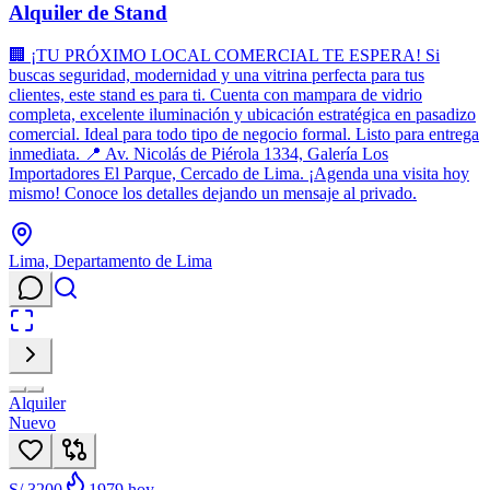
Alquiler de Stand
🏢 ¡TU PRÓXIMO LOCAL COMERCIAL TE ESPERA! Si
buscas seguridad, modernidad y una vitrina perfecta para tus
clientes, este stand es para ti. Cuenta con mampara de vidrio
completa, excelente iluminación y ubicación estratégica en pasadizo
comercial. Ideal para todo tipo de negocio formal. Listo para entrega
inmediata. 📍 Av. Nicolás de Piérola 1334, Galería Los
Importadores El Parque, Cercado de Lima. ¡Agenda una visita hoy
mismo! Conoce los detalles dejando un mensaje al privado.
Lima, Departamento de Lima
Alquiler
Nuevo
S/ 3200
1979
hoy