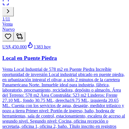
1
/
11
Venta
Nuevo
US$ 450.000
1383
hoy
Local en Puente Piedra
Venta Local Industrial de 578 m2 en Puente Piedra Increíble
oportunidad de inversión Local industrial ubicado en puente piedra,
en urbanización integral el olivar, a solo 2 minutos de la carretera
Panamericana Norte. Inmueble ideal para industria, fábrica,
laboratorio, procesamiento, recicladora, depósito o almacén. Área
del Terreno: 578 m2 Área Construída: 523 m2 Linderos: Frente
27.10 ML, fondo 30.75 ML, derecha19.75 ML, izquierda 20.65
ML. Cuenta con los servicios de agua, desagüe, medidor trifasico y
pozo a tierra Primer nivel: Portón de ingreso, baño, bodega de
herramientas, sala de control, estacionamiento, escalera de acceso al
segundo nivel. Segundo nivel: Cocina, oficina recepción o
secretaria, oficina 1, oficina 2, baño. Título inscrito en registros