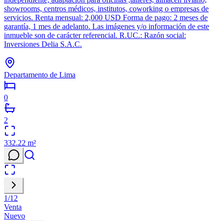
showrooms, centros médicos, institutos, coworking o empresas de
servicios. Renta mensual: 2,000 USD Forma de pago: 2 meses de
garantía, 1 mes de adelanto. Las imágenes y/o información de este
inmueble son de carácter referencial. R.UC.: Razón social:
Inversiones Delia S.A.C.
Departamento de Lima
0
2
332.22
m²
1
/
12
Venta
Nuevo