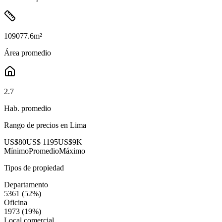
109077.6
m²
Área promedio
2.7
Hab. promedio
Rango de precios en
Lima
US$80
US$ 1195
US$9K
Mínimo
Promedio
Máximo
Tipos de propiedad
Departamento
5361
(
52
%)
Oficina
1973
(
19
%)
Local comercial