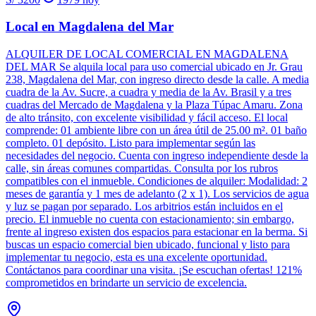
Local en Magdalena del Mar
ALQUILER DE LOCAL COMERCIAL EN MAGDALENA
DEL MAR Se alquila local para uso comercial ubicado en Jr. Grau
238, Magdalena del Mar, con ingreso directo desde la calle. A media
cuadra de la Av. Sucre, a cuadra y media de la Av. Brasil y a tres
cuadras del Mercado de Magdalena y la Plaza Túpac Amaru. Zona
de alto tránsito, con excelente visibilidad y fácil acceso. El local
comprende: 01 ambiente libre con un área útil de 25.00 m². 01 baño
completo. 01 depósito. Listo para implementar según las
necesidades del negocio. Cuenta con ingreso independiente desde la
calle, sin áreas comunes compartidas. Consulta por los rubros
compatibles con el inmueble. Condiciones de alquiler: Modalidad: 2
meses de garantía y 1 mes de adelanto (2 x 1). Los servicios de agua
y luz se pagan por separado. Los arbitrios están incluidos en el
precio. El inmueble no cuenta con estacionamiento; sin embargo,
frente al ingreso existen dos espacios para estacionar en la berma. Si
buscas un espacio comercial bien ubicado, funcional y listo para
implementar tu negocio, esta es una excelente oportunidad.
Contáctanos para coordinar una visita. ¡Se escuchan ofertas! 121%
comprometidos en brindarte un servicio de excelencia.