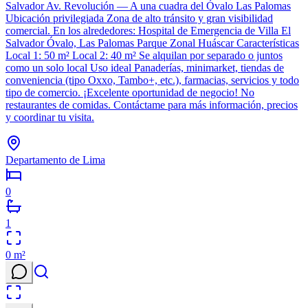
Salvador Av. Revolución — A una cuadra del Óvalo Las Palomas
Ubicación privilegiada Zona de alto tránsito y gran visibilidad
comercial. En los alrededores: Hospital de Emergencia de Villa El
Salvador Óvalo, Las Palomas Parque Zonal Huáscar Características
Local 1: 50 m² Local 2: 40 m² Se alquilan por separado o juntos
como un solo local Uso ideal Panaderías, minimarket, tiendas de
conveniencia (tipo Oxxo, Tambo+, etc.), farmacias, servicios y todo
tipo de comercio. ¡Excelente oportunidad de negocio! No
restaurantes de comidas. Contáctame para más información, precios
y coordinar tu visita.
Departamento de Lima
0
1
0
m²