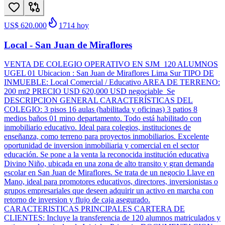
US$ 620.000
1714
hoy
Local - San Juan de Miraflores
VENTA DE COLEGIO OPERATIVO EN SJM 120 ALUMNOS
UGEL 01 Ubicacion : San Juan de Miraflores Lima Sur TIPO DE
INMUEBLE: Local Comercial / Educativo AREA DE TERRENO:
200 mt2 PRECIO USD 620,000 USD negociable Se
DESCRIPCION GENERAL CARACTERÍSTICAS DEL
COLEGIO: 3 pisos 16 aulas (habilitada y oficinas) 3 patios 8
medios baños 01 mino departamento. Todo está habilitado con
inmobiliario educativo. Ideal para colegios, instituciones de
enseñanza, como terreno para proyectos inmobiliarios. Excelente
oportunidad de inversion inmobiliaria y comercial en el sector
educación. Se pone a la venta la reconocida institución educativa
Divino Niño, ubicada en una zona de alto transito y gran demanda
escolar en San Juan de Miraflores. Se trata de un negocio Llave en
Mano, ideal para promotores educativos, directores, inversionistas o
grupos empresariales que deseen adquirir un activo en marcha con
retorno de inversion y flujo de caja asegurado.
CARACTERISTICAS PRINCIPALES CARTERA DE
CLIENTES: Incluye la transferencia de 120 alumnos matriculados y