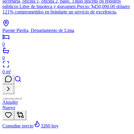
secretaria, oficina 1, oficina 2, baño. Título inscrito en registros
públicos Libre de hipoteca y gravamen Precio: $450,000.00 dólares
121% comprometidos en brindarte un servicio de excelencia.
Puente Piedra, Departamento de Lima
0
0
0
m²
Alquiler
Nuevo
Consultar precio
3260
hoy