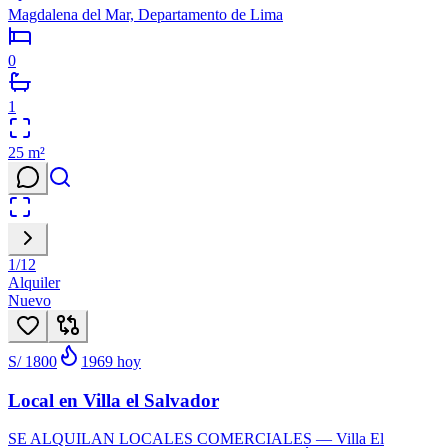
Magdalena del Mar, Departamento de Lima
0
1
25
m²
1
/
12
Alquiler
Nuevo
S/ 1800
1969
hoy
Local en Villa el Salvador
SE ALQUILAN LOCALES COMERCIALES — Villa El