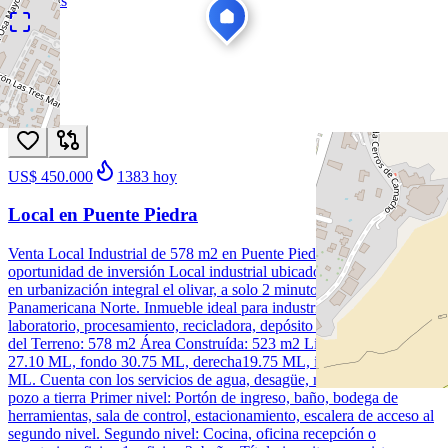
Ver todas
1
/
11
Venta
Nuevo
US$ 450.000
1383
hoy
Local en Puente Piedra
Venta Local Industrial de 578 m2 en Puente Piedra Increíble
oportunidad de inversión Local industrial ubicado en puente piedra,
en urbanización integral el olivar, a solo 2 minutos de la carretera
Panamericana Norte. Inmueble ideal para industria, fábrica,
laboratorio, procesamiento, recicladora, depósito o almacén. Área
del Terreno: 578 m2 Área Construída: 523 m2 Linderos: Frente
27.10 ML, fondo 30.75 ML, derecha19.75 ML, izquierda 20.65
ML. Cuenta con los servicios de agua, desagüe, medidor trifasico y
pozo a tierra Primer nivel: Portón de ingreso, baño, bodega de
herramientas, sala de control, estacionamiento, escalera de acceso al
segundo nivel. Segundo nivel: Cocina, oficina recepción o