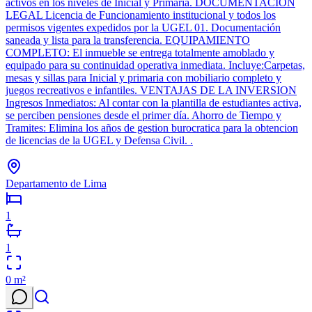
activos en los niveles de Inicial y Primaria. DOCUMENTACION
LEGAL Licencia de Funcionamiento institucional y todos los
permisos vigentes expedidos por la UGEL 01. Documentación
saneada y lista para la transferencia. EQUIPAMIENTO
COMPLETO: El inmueble se entrega totalmente amoblado y
equipado para su continuidad operativa inmediata. Incluye:Carpetas,
mesas y sillas para Inicial y primaria con mobiliario completo y
juegos recreativos e infantiles. VENTAJAS DE LA INVERSION
Ingresos Inmediatos: Al contar con la plantilla de estudiantes activa,
se perciben pensiones desde el primer día. Ahorro de Tiempo y
Tramites: Elimina los años de gestion burocratica para la obtencion
de licencias de la UGEL y Defensa Civil. .
Departamento de Lima
1
1
0
m²