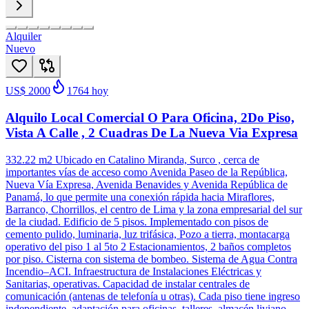
Alquiler
Nuevo
US$ 2000
1764
hoy
Alquilo Local Comercial O Para Oficina, 2Do Piso,
Vista A Calle , 2 Cuadras De La Nueva Via Expresa
332.22 m2 Ubicado en Catalino Miranda, Surco , cerca de
importantes vías de acceso como Avenida Paseo de la República,
Nueva Vía Expresa, Avenida Benavides y Avenida República de
Panamá, lo que permite una conexión rápida hacia Miraflores,
Barranco, Chorrillos, el centro de Lima y la zona empresarial del sur
de la ciudad. Edificio de 5 pisos. Implementado con pisos de
cemento pulido, luminaria, luz trifásica, Pozo a tierra, montacarga
operativo del piso 1 al 5to 2 Estacionamientos, 2 baños completos
por piso. Cisterna con sistema de bombeo. Sistema de Agua Contra
Incendio–ACI. Infraestructura de Instalaciones Eléctricas y
Sanitarias, operativas. Capacidad de instalar centrales de
comunicación (antenas de telefonía u otras). Cada piso tiene ingreso
independiente, adaptación para oficinas ,talleres, almacén liviano,