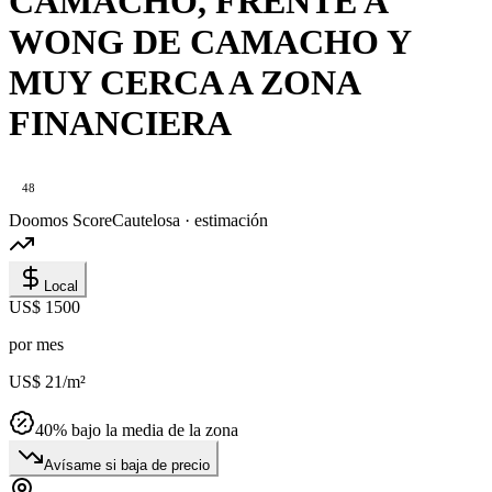
CAMACHO, FRENTE A
WONG DE CAMACHO Y
MUY CERCA A ZONA
FINANCIERA
48
Doomos Score
Cautelosa · estimación
Local
US$ 1500
por mes
US$ 21
/m²
40
% bajo la media de la zona
Avísame si baja de precio