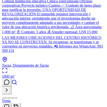
Cultural Institución educativa Clínica especializada Oficinas
corporativas Proyecto turístico Casinos ✅ Contrato de largo plazo
para justificar la inversión. UNA OPORTUNIDAD DE
REVALORIZACIÓN El inmueble requiere intervención y
adecuación interior, permitiendo que el inversionista diseñe un
proyecto completamente adaptado a sus necesidades y capture el
valor de una ubicación histórica privilegiada. 📐 Área aproximada:
1,000 m² 📄 Contrato: 5 años 💰 Alquiler mensual: US$ 15,000
LAS MEJORES UBICACIONES DEL CENTRO HISTÓRICO
YA NO SE CONSTRUYEN. Se recuperan, se transforman y se
convierten en proyectos rentables. 📲 Informes por WhatsApp: 993
509 131
Tacna, Departamento de Tacna
1000
m²
Venta