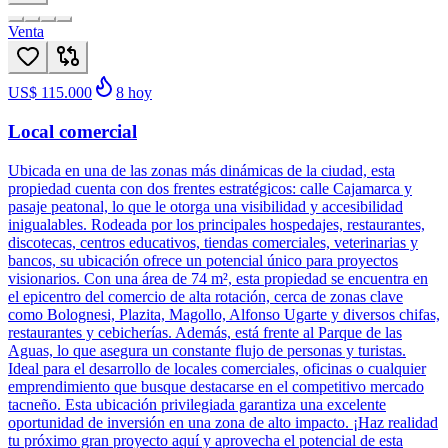
Venta
US$ 115.000
8
hoy
Local comercial
Ubicada en una de las zonas más dinámicas de la ciudad, esta
propiedad cuenta con dos frentes estratégicos: calle Cajamarca y
pasaje peatonal, lo que le otorga una visibilidad y accesibilidad
inigualables. Rodeada por los principales hospedajes, restaurantes,
discotecas, centros educativos, tiendas comerciales, veterinarias y
bancos, su ubicación ofrece un potencial único para proyectos
visionarios. Con una área de 74 m², esta propiedad se encuentra en
el epicentro del comercio de alta rotación, cerca de zonas clave
como Bolognesi, Plazita, Magollo, Alfonso Ugarte y diversos chifas,
restaurantes y cebicherías. Además, está frente al Parque de las
Aguas, lo que asegura un constante flujo de personas y turistas.
Ideal para el desarrollo de locales comerciales, oficinas o cualquier
emprendimiento que busque destacarse en el competitivo mercado
tacneño. Esta ubicación privilegiada garantiza una excelente
oportunidad de inversión en una zona de alto impacto. ¡Haz realidad
tu próximo gran proyecto aquí y aprovecha el potencial de esta