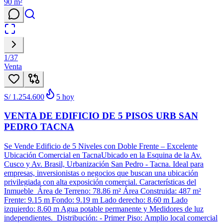
90
m²
1
/
37
Venta
S/ 1.254.600
5
hoy
VENTA DE EDIFICIO DE 5 PISOS URB SAN
PEDRO TACNA
Se Vende Edificio de 5 Niveles con Doble Frente – Excelente
Ubicación Comercial en TacnaUbicado en la Esquina de la Av.
Cusco y Av. Brasil, Urbanización San Pedro - Tacna. Ideal para
empresas, inversionistas o negocios que buscan una ubicación
privilegiada con alta exposición comercial. Características del
Inmueble Área de Terreno: 78.86 m² Área Construida: 487 m²
Frente: 9.15 m Fondo: 9.19 m Lado derecho: 8.60 m Lado
izquierdo: 8.60 m Agua potable permanente y Medidores de luz
independientes. Distribución: - Primer Piso: Amplio local comercial