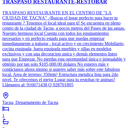
TRASPASO RESTAURANTE-RESTOBAR
TRASPASO RESTAURANTE EN EL CENTRO DE "LA
CIUDAD DE TACNA" ¿Buscas el lugar perfecto para hacer tu
restaurante ? Tenemos el local ideal para ti! Se encuentra en pleno
centro de la ciudad de Tacna, a pocos metros del Paseo de las aguas.
Nuestro hermoso local Cuenta con todos los equipamientos
necesarios y en perfecto estado para que puedas empezar
inmediatamente a trabajar - local activo y en crecimiento Mobiliario,
cocina equipada, barra equipada muebles y sillas en modelos
exclusivos y con una decoracion unica y demás elementos listos
para que Empezar. No pierdas esta oportunidad única e inigualable y
obténlo por tan solo $105,000.00 dolares No esperes más y
contáctanos ahora mismo si quieres saber más sobre este fabuloso
local. Area de terreno: 350mts² Estructura metalica lista para 2do
nivel. Te ofrecemos el mejor Lugar para tu restobar¿te animas?
Llámanos al: 916671438 O 928701805
Tacna, Departamento de Tacna
1