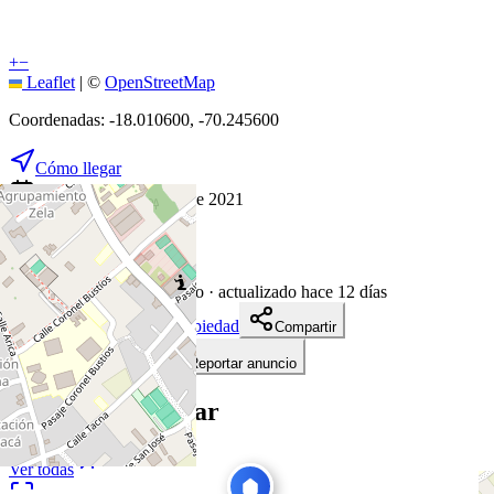
+
−
Leaflet
|
©
OpenStreetMap
Coordenadas:
-18.010600
,
-70.245600
Cómo llegar
Publicado 23 de julio de 2021
114
visitas
23 de julio de 2021
1844
días en el mercado
· actualizado hace 12 días
Descargar ficha de propiedad
Compartir
Añadir a tablero
Reportar anuncio
Te puede interesar
Ver todas