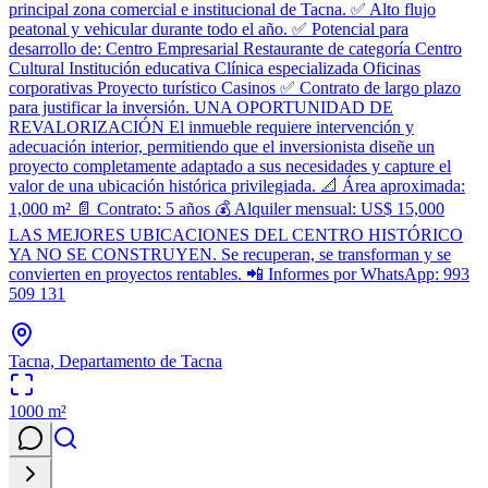
principal zona comercial e institucional de Tacna. ✅ Alto flujo
peatonal y vehicular durante todo el año. ✅ Potencial para
desarrollo de: Centro Empresarial Restaurante de categoría Centro
Cultural Institución educativa Clínica especializada Oficinas
corporativas Proyecto turístico Casinos ✅ Contrato de largo plazo
para justificar la inversión. UNA OPORTUNIDAD DE
REVALORIZACIÓN El inmueble requiere intervención y
adecuación interior, permitiendo que el inversionista diseñe un
proyecto completamente adaptado a sus necesidades y capture el
valor de una ubicación histórica privilegiada. 📐 Área aproximada:
1,000 m² 📄 Contrato: 5 años 💰 Alquiler mensual: US$ 15,000
LAS MEJORES UBICACIONES DEL CENTRO HISTÓRICO
YA NO SE CONSTRUYEN. Se recuperan, se transforman y se
convierten en proyectos rentables. 📲 Informes por WhatsApp: 993
509 131
Tacna, Departamento de Tacna
1000
m²