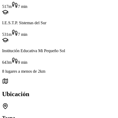
517m
7
min
I.E.S.T.P. Sistemas del Sur
531m
7
min
Institución Educativa Mi Pequeño Sol
643m
9
min
8
lugares
a menos de
2km
Ubicación
Tacna