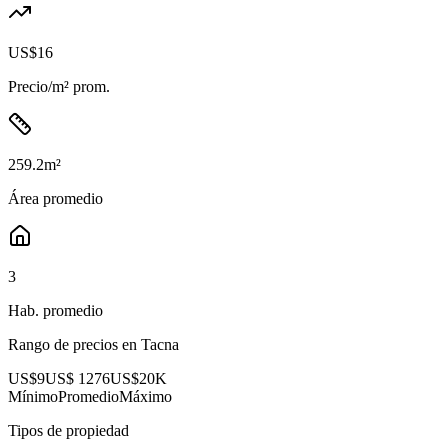
US$16
Precio/m² prom.
259.2
m²
Área promedio
3
Hab. promedio
Rango de precios en
Tacna
US$9
US$ 1276
US$20K
Mínimo
Promedio
Máximo
Tipos de propiedad