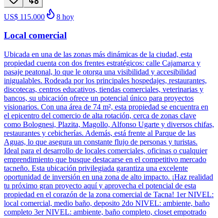
US$ 115.000
8
hoy
Local comercial
Ubicada en una de las zonas más dinámicas de la ciudad, esta
propiedad cuenta con dos frentes estratégicos: calle Cajamarca y
pasaje peatonal, lo que le otorga una visibilidad y accesibilidad
inigualables. Rodeada por los principales hospedajes, restaurantes,
discotecas, centros educativos, tiendas comerciales, veterinarias y
bancos, su ubicación ofrece un potencial único para proyectos
visionarios. Con una área de 74 m², esta propiedad se encuentra en
el epicentro del comercio de alta rotación, cerca de zonas clave
como Bolognesi, Plazita, Magollo, Alfonso Ugarte y diversos chifas,
restaurantes y cebicherías. Además, está frente al Parque de las
Aguas, lo que asegura un constante flujo de personas y turistas.
Ideal para el desarrollo de locales comerciales, oficinas o cualquier
emprendimiento que busque destacarse en el competitivo mercado
tacneño. Esta ubicación privilegiada garantiza una excelente
oportunidad de inversión en una zona de alto impacto. ¡Haz realidad
tu próximo gran proyecto aquí y aprovecha el potencial de esta
propiedad en el corazón de la zona comercial de Tacna! 1er NIVEL:
local comercial, medio baño, deposito 2do NIVEL: ambiente, baño
completo 3er NIVEL: ambiente, baño completo, closet empotrado