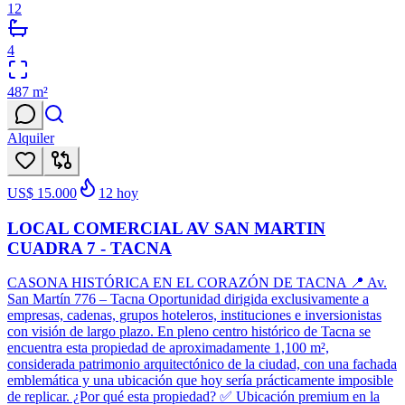
12
4
487
m²
Alquiler
US$ 15.000
12
hoy
LOCAL COMERCIAL AV SAN MARTIN
CUADRA 7 - TACNA
CASONA HISTÓRICA EN EL CORAZÓN DE TACNA 📍 Av.
San Martín 776 – Tacna Oportunidad dirigida exclusivamente a
empresas, cadenas, grupos hoteleros, instituciones e inversionistas
con visión de largo plazo. En pleno centro histórico de Tacna se
encuentra esta propiedad de aproximadamente 1,100 m²,
considerada patrimonio arquitectónico de la ciudad, con una fachada
emblemática y una ubicación que hoy sería prácticamente imposible
de replicar. ¿Por qué esta propiedad? ✅ Ubicación premium en la