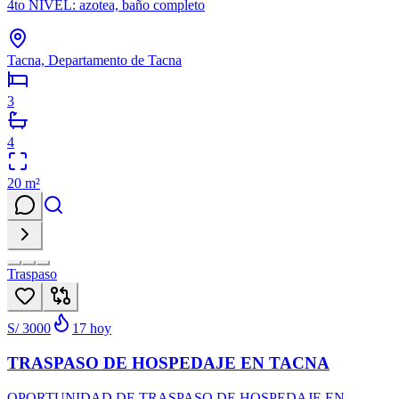
4to NIVEL: azotea, baño completo
Tacna, Departamento de Tacna
3
4
20
m²
Traspaso
S/ 3000
17
hoy
TRASPASO DE HOSPEDAJE EN TACNA
OPORTUNIDAD DE TRASPASO DE HOSPEDAJE EN