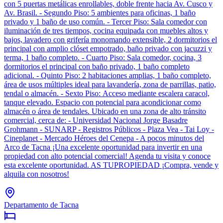
con 5 puertas metálicas enrollables, doble frente hacia Av. Cusco y
Av. Brasil. - Segundo Piso: 5 ambientes para oficinas, 1 baño
privado y 1 baño de uso común. - Tercer Piso: Sala comedor con
iluminación de tres tiempos, cocina equipada con muebles altos y
bajos, lavadero con grifería monomando extensible, 2 dormitorios el
principal con amplio clóset empotrado, baño privado con jacuzzi y
terma, 1 baño completo. - Cuarto Piso: Sala comedor, cocina, 3
dormitorios el principal con baño privado, 1 baño completo
adicional. - Quinto Piso: 2 habitaciones amplias, 1 baño completo,
área de usos múltiples ideal para lavandería, zona de parrillas, patio,
tendal o almacén. - Sexto Piso: Acceso mediante escalera caracol,
tanque elevado. Espacio con potencial para acondicionar como
almacén o área de tendales. Ubicado en una zona de alto tránsito
comercial, cerca de: - Universidad Nacional Jorge Basadre
Grohmann - SUNARP - Registros Públicos - Plaza Vea - Tai Loy -
Cineplanet - Mercado Héroes del Cenepa - A pocos minutos del
Arco de Tacna ¡Una excelente oportunidad para invertir en una
propiedad con alto potencial comercial! Agenda tu visita y conoce
esta excelente oportunidad. AS TUPROPIEDAD ¡Compra, vende y
alquila con nosotros!
Departamento de Tacna