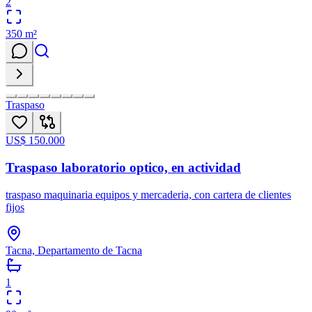
2
350
m²
Traspaso
US$ 150.000
Traspaso laboratorio optico, en actividad
traspaso maquinaria equipos y mercaderia, con cartera de clientes
fijos
Tacna, Departamento de Tacna
1