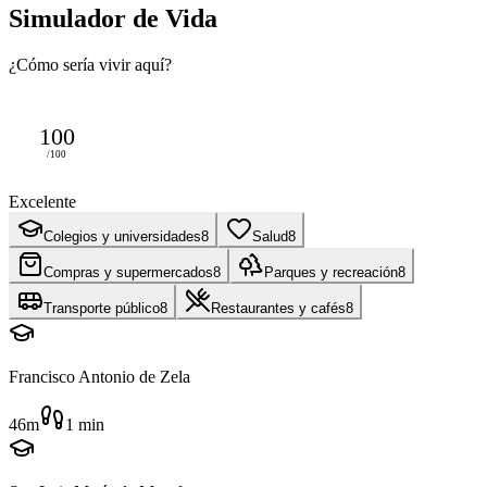
Simulador de Vida
¿Cómo sería vivir aquí?
100
/100
Excelente
Colegios y universidades
8
Salud
8
Compras y supermercados
8
Parques y recreación
8
Transporte público
8
Restaurantes y cafés
8
Francisco Antonio de Zela
46m
1
min