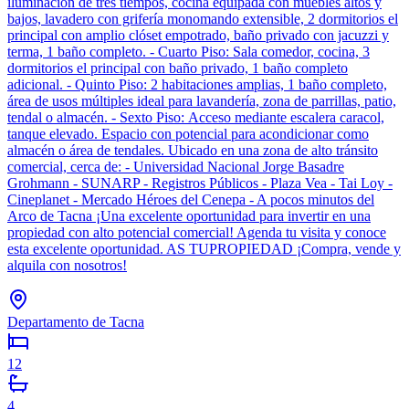
iluminación de tres tiempos, cocina equipada con muebles altos y
bajos, lavadero con grifería monomando extensible, 2 dormitorios el
principal con amplio clóset empotrado, baño privado con jacuzzi y
terma, 1 baño completo. - Cuarto Piso: Sala comedor, cocina, 3
dormitorios el principal con baño privado, 1 baño completo
adicional. - Quinto Piso: 2 habitaciones amplias, 1 baño completo,
área de usos múltiples ideal para lavandería, zona de parrillas, patio,
tendal o almacén. - Sexto Piso: Acceso mediante escalera caracol,
tanque elevado. Espacio con potencial para acondicionar como
almacén o área de tendales. Ubicado en una zona de alto tránsito
comercial, cerca de: - Universidad Nacional Jorge Basadre
Grohmann - SUNARP - Registros Públicos - Plaza Vea - Tai Loy -
Cineplanet - Mercado Héroes del Cenepa - A pocos minutos del
Arco de Tacna ¡Una excelente oportunidad para invertir en una
propiedad con alto potencial comercial! Agenda tu visita y conoce
esta excelente oportunidad. AS TUPROPIEDAD ¡Compra, vende y
alquila con nosotros!
Departamento de Tacna
12
4