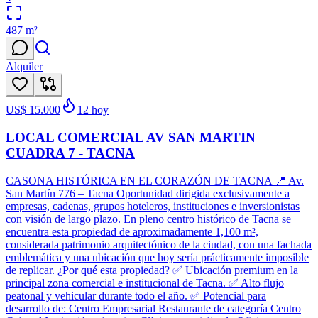
487
m²
Alquiler
US$ 15.000
12
hoy
LOCAL COMERCIAL AV SAN MARTIN
CUADRA 7 - TACNA
CASONA HISTÓRICA EN EL CORAZÓN DE TACNA 📍 Av.
San Martín 776 – Tacna Oportunidad dirigida exclusivamente a
empresas, cadenas, grupos hoteleros, instituciones e inversionistas
con visión de largo plazo. En pleno centro histórico de Tacna se
encuentra esta propiedad de aproximadamente 1,100 m²,
considerada patrimonio arquitectónico de la ciudad, con una fachada
emblemática y una ubicación que hoy sería prácticamente imposible
de replicar. ¿Por qué esta propiedad? ✅ Ubicación premium en la
principal zona comercial e institucional de Tacna. ✅ Alto flujo
peatonal y vehicular durante todo el año. ✅ Potencial para
desarrollo de: Centro Empresarial Restaurante de categoría Centro