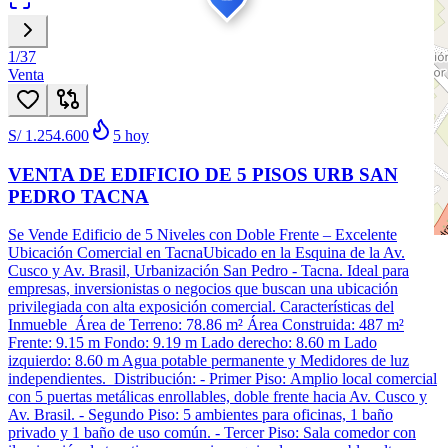
1
/
37
Venta
S/ 1.254.600
5
hoy
VENTA DE EDIFICIO DE 5 PISOS URB SAN
PEDRO TACNA
Se Vende Edificio de 5 Niveles con Doble Frente – Excelente
Ubicación Comercial en TacnaUbicado en la Esquina de la Av.
Cusco y Av. Brasil, Urbanización San Pedro - Tacna. Ideal para
empresas, inversionistas o negocios que buscan una ubicación
privilegiada con alta exposición comercial. Características del
Inmueble Área de Terreno: 78.86 m² Área Construida: 487 m²
Frente: 9.15 m Fondo: 9.19 m Lado derecho: 8.60 m Lado
izquierdo: 8.60 m Agua potable permanente y Medidores de luz
independientes. Distribución: - Primer Piso: Amplio local comercial
con 5 puertas metálicas enrollables, doble frente hacia Av. Cusco y
Av. Brasil. - Segundo Piso: 5 ambientes para oficinas, 1 baño
privado y 1 baño de uso común. - Tercer Piso: Sala comedor con