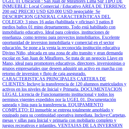
UGEL 01 Ubicacion : San Juan de Miraflores Lima Sur TIPO DE
INMUEBLE: Local Comercial / Educativo AREA DE TERRENO:
200 mt2 PRECIO USD 620,000 USD negociable Se
DESCRIPCION GENERAL CARACTERÍSTICAS DEL
COLEGIO: 3 pisos 16 aulas (habilitada y oficinas) 3 patios 8
medios baños 01 mino departamento. Todo está habilitado con
inmobiliario educativo. Ideal para colegios, instituciones de
enseñanza, como terreno para proyectos inmobiliarios. Excelente
oportunidad de inversion inmobiliaria y comercial en el sector
educación. Se pone a la venta la reconocida institución educativa
Divino Niño, ubicada en una zona de alto transito y gran demanda
escolar en San Juan de Miraflores. Se trata de un negocio Llave en
Mano, ideal para promotores educativos, directores, inversionistas o
grupos empresariales que deseen adquirir un activo en marcha con
retorno de inversion y flujo de caja asegurado.
CARACTERISTICAS PRINCIPALES CARTERA DE
CLIENTES: Incluye la transferencia de 120 alumnos matriculados y
activos en los niveles de Inicial y Primaria. DOCUMENTACION
LEGAL Licencia de Funcionamiento institucional y todos los
permisos vigentes expedidos por la UGEL 01. Documentación
saneada y lista para la transferencia. EQUIPAMIENTO
COMPLETO: El inmueble se entrega totalmente amoblado y
equipado para su continuidad operativa inmediata. Incluye:Carpetas,
mesas y sillas para Inicial y primaria con mobiliario completo y
juegos recreativos e infantiles. VENTAJAS DE LA INVERSION