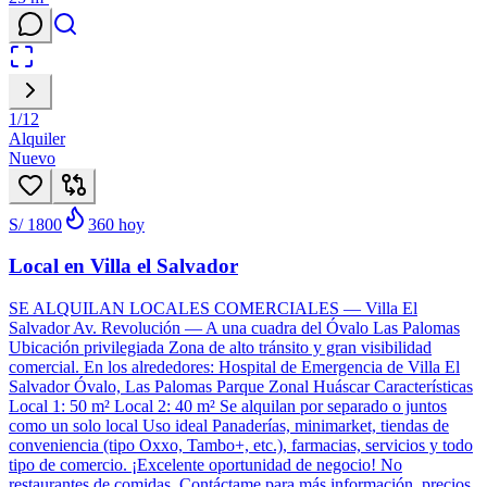
1
/
12
Alquiler
Nuevo
S/ 1800
360
hoy
Local en Villa el Salvador
SE ALQUILAN LOCALES COMERCIALES — Villa El
Salvador Av. Revolución — A una cuadra del Óvalo Las Palomas
Ubicación privilegiada Zona de alto tránsito y gran visibilidad
comercial. En los alrededores: Hospital de Emergencia de Villa El
Salvador Óvalo, Las Palomas Parque Zonal Huáscar Características
Local 1: 50 m² Local 2: 40 m² Se alquilan por separado o juntos
como un solo local Uso ideal Panaderías, minimarket, tiendas de
conveniencia (tipo Oxxo, Tambo+, etc.), farmacias, servicios y todo
tipo de comercio. ¡Excelente oportunidad de negocio! No
restaurantes de comidas. Contáctame para más información, precios