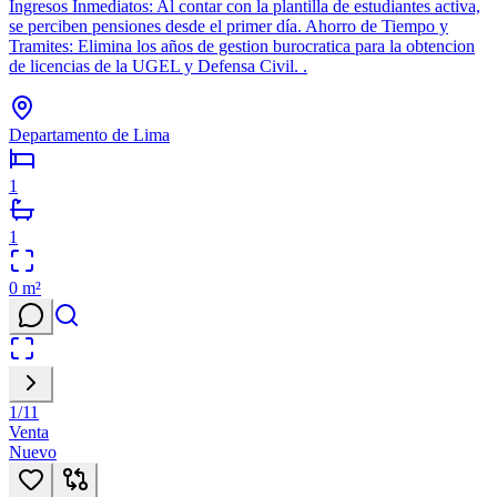
Ingresos Inmediatos: Al contar con la plantilla de estudiantes activa,
se perciben pensiones desde el primer día. Ahorro de Tiempo y
Tramites: Elimina los años de gestion burocratica para la obtencion
de licencias de la UGEL y Defensa Civil. .
Departamento de Lima
1
1
0
m²
1
/
11
Venta
Nuevo