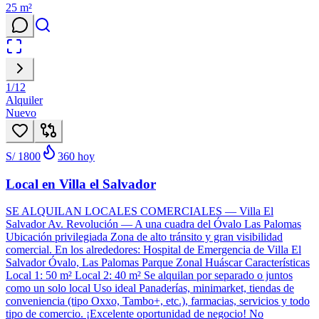
25
m²
1
/
12
Alquiler
Nuevo
S/ 1800
360
hoy
Local en Villa el Salvador
SE ALQUILAN LOCALES COMERCIALES — Villa El
Salvador Av. Revolución — A una cuadra del Óvalo Las Palomas
Ubicación privilegiada Zona de alto tránsito y gran visibilidad
comercial. En los alrededores: Hospital de Emergencia de Villa El
Salvador Óvalo, Las Palomas Parque Zonal Huáscar Características
Local 1: 50 m² Local 2: 40 m² Se alquilan por separado o juntos
como un solo local Uso ideal Panaderías, minimarket, tiendas de
conveniencia (tipo Oxxo, Tambo+, etc.), farmacias, servicios y todo
tipo de comercio. ¡Excelente oportunidad de negocio! No