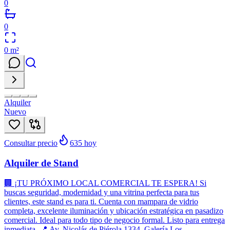
0
0
0
m²
Alquiler
Nuevo
Consultar precio
635
hoy
Alquiler de Stand
🏢 ¡TU PRÓXIMO LOCAL COMERCIAL TE ESPERA! Si
buscas seguridad, modernidad y una vitrina perfecta para tus
clientes, este stand es para ti. Cuenta con mampara de vidrio
completa, excelente iluminación y ubicación estratégica en pasadizo
comercial. Ideal para todo tipo de negocio formal. Listo para entrega
inmediata. 📍 Av. Nicolás de Piérola 1334, Galería Los