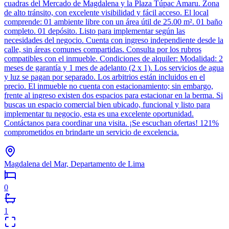
cuadras del Mercado de Magdalena y la Plaza Túpac Amaru. Zona
de alto tránsito, con excelente visibilidad y fácil acceso. El local
comprende: 01 ambiente libre con un área útil de 25.00 m². 01 baño
completo. 01 depósito. Listo para implementar según las
necesidades del negocio. Cuenta con ingreso independiente desde la
calle, sin áreas comunes compartidas. Consulta por los rubros
compatibles con el inmueble. Condiciones de alquiler: Modalidad: 2
meses de garantía y 1 mes de adelanto (2 x 1). Los servicios de agua
y luz se pagan por separado. Los arbitrios están incluidos en el
precio. El inmueble no cuenta con estacionamiento; sin embargo,
frente al ingreso existen dos espacios para estacionar en la berma. Si
buscas un espacio comercial bien ubicado, funcional y listo para
implementar tu negocio, esta es una excelente oportunidad.
Contáctanos para coordinar una visita. ¡Se escuchan ofertas! 121%
comprometidos en brindarte un servicio de excelencia.
Magdalena del Mar, Departamento de Lima
0
1