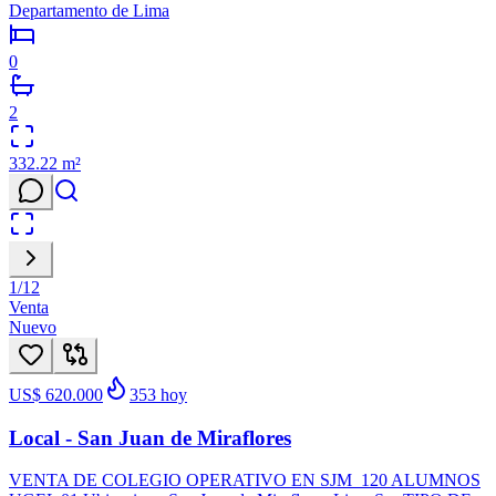
Departamento de Lima
0
2
332.22
m²
1
/
12
Venta
Nuevo
US$ 620.000
353
hoy
Local - San Juan de Miraflores
VENTA DE COLEGIO OPERATIVO EN SJM 120 ALUMNOS