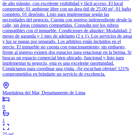
de alto tránsito, con excelente visibilidad y fácil acceso. El local
comprende: 01 ambiente libre con un área útil de 25.00 m². 01 baño
completo. 01 depósito. Listo para implementar según las
necesidades del negocio. Cuenta con ingreso independiente desde la
calle, sin áreas comunes compartidas. Consulta por los rubros
compatibles con el inmueble. Condiciones de alquiler: Modalidad: 2
meses de garantía y 1 mes de adelanto (2 x 1). Los servicios de agua
y luz se pagan por separado. Los arbitrios están incluidos en el
precio. El inmueble no cuenta con estacionamiento; sin embargo,
frente al ingreso existen dos espacios para estacionar en la berma. Si
buscas un espacio comercial bien ubicado, funcional y listo para
implementar tu negocio, esta es una excelente oportunidad.
Contáctanos para coordinar una visita. ¡Se escuchan ofertas! 121%
comprometidos en brindarte un servicio de excelencia.
Magdalena del Mar, Departamento de Lima
0
1
25
m²