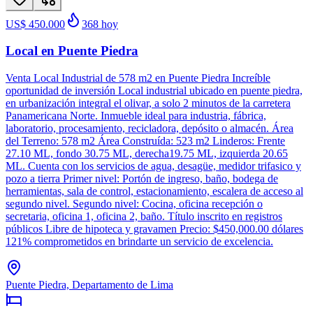
US$ 450.000
368
hoy
Local en Puente Piedra
Venta Local Industrial de 578 m2 en Puente Piedra Increíble
oportunidad de inversión Local industrial ubicado en puente piedra,
en urbanización integral el olivar, a solo 2 minutos de la carretera
Panamericana Norte. Inmueble ideal para industria, fábrica,
laboratorio, procesamiento, recicladora, depósito o almacén. Área
del Terreno: 578 m2 Área Construída: 523 m2 Linderos: Frente
27.10 ML, fondo 30.75 ML, derecha19.75 ML, izquierda 20.65
ML. Cuenta con los servicios de agua, desagüe, medidor trifasico y
pozo a tierra Primer nivel: Portón de ingreso, baño, bodega de
herramientas, sala de control, estacionamiento, escalera de acceso al
segundo nivel. Segundo nivel: Cocina, oficina recepción o
secretaria, oficina 1, oficina 2, baño. Título inscrito en registros
públicos Libre de hipoteca y gravamen Precio: $450,000.00 dólares
121% comprometidos en brindarte un servicio de excelencia.
Puente Piedra, Departamento de Lima