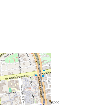
+
−
Leaflet
|
©
OpenStreetMap
Coordenadas:
-12.080400
,
-77.003000