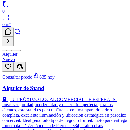
0
0
m²
Alquiler
Nuevo
Consultar precio
635
hoy
Alquiler de Stand
🏢 ¡TU PRÓXIMO LOCAL COMERCIAL TE ESPERA! Si
buscas seguridad, modernidad y una vitrina perfecta para tus
clientes, este stand es para ti. Cuenta con mampara de vidrio
completa, excelente iluminación y ubicación estratégica en pasadizo
comercial. Ideal para todo tipo de negocio formal. Listo para entrega
inmediata. 📍 Av. Nicolás de Piérola 1334, Galería Los