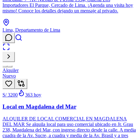
Importadores El Parque, Cercado de Lima. ¡Agenda una visita hoy
mismo! Conoce los detalles dejando un mensaje al privado.
Lima, Departamento de Lima
Alquiler
Nuevo
S/ 3200
363
hoy
Local en Magdalena del Mar
ALQUILER DE LOCAL COMERCIAL EN MAGDALENA
DEL MAR Se alquila local para uso comercial ubicado en Jr. Grau
238, Magdalena del Mar, con ingreso directo desde la calle. A media
cuadra de la Av. Sucre, a cuadra y media de la Av. Brasil y a tres