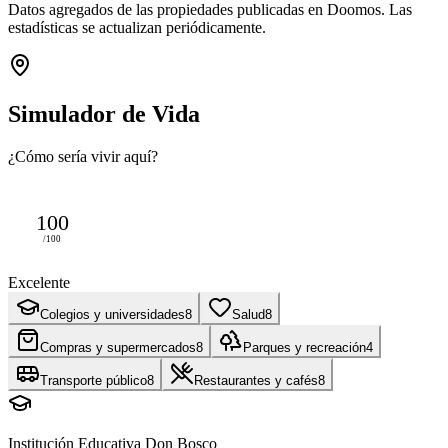
Datos agregados de las propiedades publicadas en Doomos. Las
estadísticas se actualizan periódicamente.
Simulador de Vida
¿Cómo sería vivir aquí?
100
/100
Excelente
Colegios y universidades
8
Salud
8
Compras y supermercados
8
Parques y recreación
4
Transporte público
8
Restaurantes y cafés
8
Institución Educativa Don Bosco