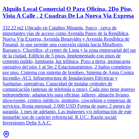
Alquilo Local Comercial O Para Oficina, 2Do Piso,
Vista A Calle , 2 Cuadras De La Nueva Via Expresa
332.22 m2 Ubicado en Catalino Miranda, Surco , cerca de
importantes vías de acceso como Avenida Paseo de la República,
Nueva Vía Expresa, Avenida Benavides y Avenida República de
Panamá, lo que permite una conexión rápida hacia Miraflores,
Barranco, Chorrillos, el centro de Lima y la zona empresarial del sur
de la ciudad. Edificio de 5 pisos. Implementado con pisos de
cemento pulido, luminaria, luz trifásica, Pozo a tierra, montacarga
operativo del piso 1 al 5to 2 Estacionamientos, 2 baños completos
por piso. Cisterna con sistema de bombeo. Sistema de Agua Contra
Incendio–ACI. Infraestructura de Instalaciones Eléctricas y
Sanitarias, operativas. Capacidad de instalar centrales de
comunicación (antenas de telefonía u otras). Cada piso tiene ingreso
independiente, adaptación para oficinas ,talleres, almacén liviano,
showrooms, centros médicos, institutos, coworking o empresas de
servicios. Renta mensual: 2,000 USD Forma de pago: 2 meses de
garantía, 1 mes de adelanto. Las imágenes y/o información de este
inmueble son de carácter referencial. R.UC.: Razón social:
Inversiones Delia S.A.C.