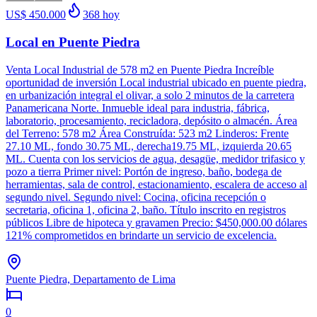
US$ 450.000
368
hoy
Local en Puente Piedra
Venta Local Industrial de 578 m2 en Puente Piedra Increíble
oportunidad de inversión Local industrial ubicado en puente piedra,
en urbanización integral el olivar, a solo 2 minutos de la carretera
Panamericana Norte. Inmueble ideal para industria, fábrica,
laboratorio, procesamiento, recicladora, depósito o almacén. Área
del Terreno: 578 m2 Área Construída: 523 m2 Linderos: Frente
27.10 ML, fondo 30.75 ML, derecha19.75 ML, izquierda 20.65
ML. Cuenta con los servicios de agua, desagüe, medidor trifasico y
pozo a tierra Primer nivel: Portón de ingreso, baño, bodega de
herramientas, sala de control, estacionamiento, escalera de acceso al
segundo nivel. Segundo nivel: Cocina, oficina recepción o
secretaria, oficina 1, oficina 2, baño. Título inscrito en registros
públicos Libre de hipoteca y gravamen Precio: $450,000.00 dólares
121% comprometidos en brindarte un servicio de excelencia.
Puente Piedra, Departamento de Lima
0