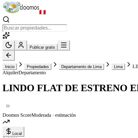
Publicar gratis
L
Inicio
Propiedades
Departamento de Lima
Lima
Alquiler
Departamento
LINDO FLAT DE ESTRENO E
51
Doomos Score
Moderada · estimación
Local