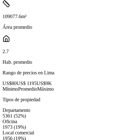
109077.6
m²
Área promedio
2.7
Hab. promedio
Rango de precios en
Lima
US$80
US$ 1195
US$9K
Mínimo
Promedio
Máximo
Tipos de propiedad
Departamento
5361
(
52
%)
Oficina
1973
(
19
%)
Local comercial
1956
(
19
%)