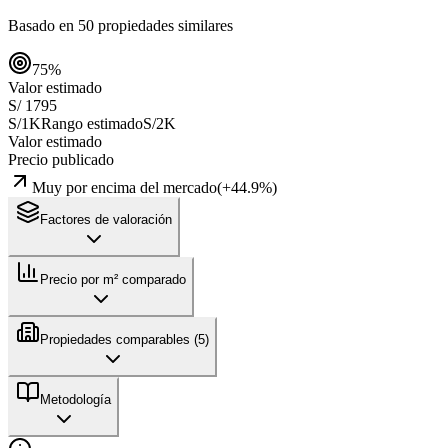
Basado en
50
propiedades similares
75
%
Valor estimado
S/ 1795
S/1K
Rango estimado
S/2K
Valor estimado
Precio publicado
Muy por encima del mercado
(
+
44.9
%)
Factores de valoración
Precio por m² comparado
Propiedades comparables (
5
)
Metodología