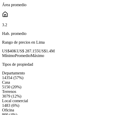
Área promedio
3.2
Hab. promedio
Rango de precios en
Lima
US$40K
US$ 287.155
US$1.4M
Mínimo
Promedio
Máximo
Tipos de propiedad
Departamento
14354
(
57
%)
Casa
5150
(
20
%)
Terrenos
3079
(
12
%)
Local comercial
1483
(
6
%)
Oficina
900
(
4
%)