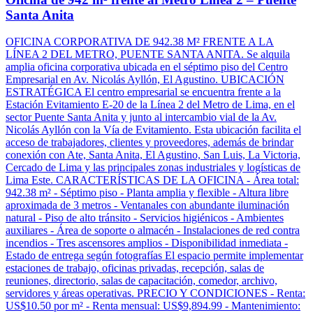
Santa Anita
OFICINA CORPORATIVA DE 942.38 M² FRENTE A LA
LÍNEA 2 DEL METRO, PUENTE SANTA ANITA. Se alquila
amplia oficina corporativa ubicada en el séptimo piso del Centro
Empresarial en Av. Nicolás Ayllón, El Agustino. UBICACIÓN
ESTRATÉGICA El centro empresarial se encuentra frente a la
Estación Evitamiento E-20 de la Línea 2 del Metro de Lima, en el
sector Puente Santa Anita y junto al intercambio vial de la Av.
Nicolás Ayllón con la Vía de Evitamiento. Esta ubicación facilita el
acceso de trabajadores, clientes y proveedores, además de brindar
conexión con Ate, Santa Anita, El Agustino, San Luis, La Victoria,
Cercado de Lima y las principales zonas industriales y logísticas de
Lima Este. CARACTERÍSTICAS DE LA OFICINA - Área total:
942.38 m² - Séptimo piso - Planta amplia y flexible - Altura libre
aproximada de 3 metros - Ventanales con abundante iluminación
natural - Piso de alto tránsito - Servicios higiénicos - Ambientes
auxiliares - Área de soporte o almacén - Instalaciones de red contra
incendios - Tres ascensores amplios - Disponibilidad inmediata -
Estado de entrega según fotografías El espacio permite implementar
estaciones de trabajo, oficinas privadas, recepción, salas de
reuniones, directorio, salas de capacitación, comedor, archivo,
servidores y áreas operativas. PRECIO Y CONDICIONES - Renta:
US$10.50 por m² - Renta mensual: US$9,894.99 - Mantenimiento: