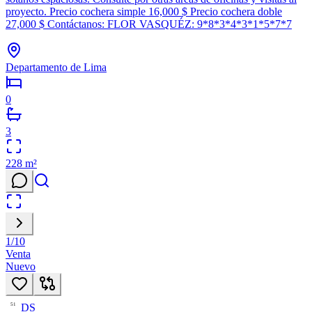
proyecto. Precio cochera simple 16,000 $ Precio cochera doble
27,000 $ Contáctanos: FLOR VASQUÉZ: 9*8*3*4*3*1*5*7*7
Departamento de Lima
0
3
228
m²
1
/
10
Venta
Nuevo
DS
51