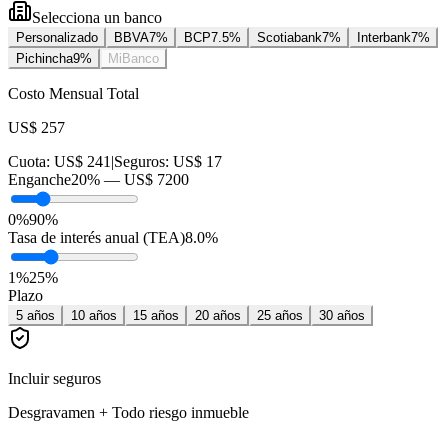
Selecciona un banco
Personalizado
BBVA
7
%
BCP
7.5
%
Scotiabank
7
%
Interbank
7
%
Pichincha
9
%
MiBanco
Costo Mensual Total
US$ 257
Cuota:
US$ 241
|
Seguros:
US$ 17
Enganche
20
% —
US$ 7200
0%
90%
Tasa de interés anual (TEA)
8.0
%
1
%
25
%
Plazo
5
años
10
años
15
años
20
años
25
años
30
años
Incluir seguros
Desgravamen + Todo riesgo inmueble