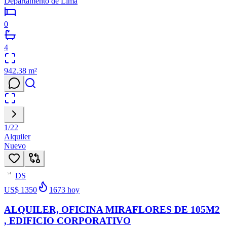
Departamento de Lima
0
4
942.38
m²
1
/
22
Alquiler
Nuevo
DS
51
US$ 1350
1673
hoy
ALQUILER, OFICINA MIRAFLORES DE 105M2
, EDIFICIO CORPORATIVO