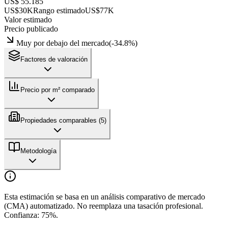
US$ 55.185
US$30K
Rango estimado
US$77K
Valor estimado
Precio publicado
Muy por debajo del mercado
(
-34.8
%)
Factores de valoración
Precio por m² comparado
Propiedades comparables (
5
)
Metodología
Esta estimación se basa en un análisis comparativo de mercado
(CMA) automatizado. No reemplaza una tasación profesional.
Confianza:
75
%.