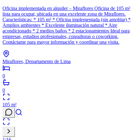
Oficina implementada en alquiler – Miraflores Oficina de 105 m²
lista para ocupar, ubicada en una excelente zona de Miraflores.
Características: * 105 m² * Oficina implementada (sin amoblar) *
Amplios ambientes * Excelente iluminación natural * Aire
acondicionado * 2 medios baños * 2 estacionamientos Ideal para
empresas, estudios profesionales, consultoras o coworking.
Contáctame para mayor información y coordinar una visita.
Miraflores, Departamento de Lima
0
0
105
m²
1
/
16