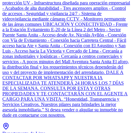
protección UV - Infraestructura diseñada para operación empresarial
- Acabados de alta durabilidad - Tres ascensores amplios - Control
de accesos - Seguridad y vigilancia 24/7 - Sistema de
videovigilancia mediante cámaras CCTV - Monitoreo permanente
de las áreas comunes UBICACIÓN Y CONECTIVIDAD - Frente
a la Estación Evitamiento E-20 de la Línea 2 del Metro - Sector
Puente Santa Anita - Acceso desde Av. Nicolás Ayllón - Conexión
con Vía de Evitamiento - Conexión hacia Carretera Central - Fácil
acceso hacia Ate y Santa Anita - Conexión con El Agustino y San
Luis - Acceso hacia La Victoria y Cercado de Lima - Cercanía a
zonas industriales y logísticas - Cercanía a centros comerciales y
servicios - A pocos minutos del Mall Aventura Santa Anita El aforo,
la distribución final y los requerimientos técnicos dependerán del
uso y del proyecto de implementación del arrendatario. DALE A
CONTACTAR POR WHATSAPP Y NUESTRA IA
ESPECIALIZADA TE ATENDERÁ 24 HORAS LOS 7 DÍAS
DE LA SEMANA. CONSULTA POR ESTA Y OTRAS
PROPIEDADES Y TE CONTACTARÁN CON EL AGENTE A
CARGO PARA UNA VISITA. “Honestidad, Transparencia y
Servicios Creativos. Nuestros pilares para brindarles la mejor
asesoría inmobiliaria.” Si desea vender o alquilar su inmueble no
dude en contactarse con nosotros.