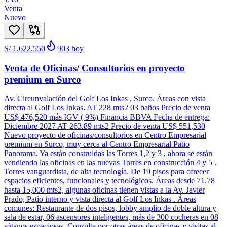
Venta
Nuevo
S/ 1.622.550
903
hoy
Venta de Oficinas/ Consultorios en proyecto
premium en Surco
Av. Circunvalación del Golf Los Inkas , Surco. Áreas con vista
directa al Golf Los Inkas. AT 228 mts2 03 baños Precio de venta
US$ 476,520 más IGV ( 9%) Financia BBVA Fecha de entrega:
Diciembre 2027 AT 263.89 mts2 Precio de venta US$ 551,530
Nuevo proyecto de oficinas/consultorios en Centro Empresarial
premium en Surco, muy cerca al Centro Empresarial Patio
Panorama. Ya están construidas las Torres 1,2 y 3 , ahora se están
vendiendo las oficinas en las nuevas Torres en construcción 4 y 5 .
Torres vanguardista, de alta tecnología. De 19 pisos para ofrecer
espacios eficientes, funcionales y tecnológicos. Áreas desde 71.78
hasta 15,000 mts2, algunas oficinas tienen vistas a la Av. Javier
Prado, Patio interno y vista directa al Golf Los Inkas . Áreas
comunes: Restaurante de dos pisos, lobby amplio de doble altura y
sala de estar, 06 ascensores inteligentes, más de 300 cocheras en 08
sótanos espaciosas. Consulte por otras áreas de oficinas y visitas al