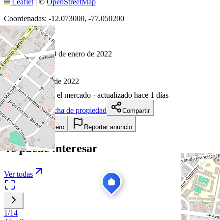
Leaflet
|
©
OpenStreetMap
Coordenadas:
-12.073000
,
-77.050200
Cómo llegar
Publicado 29 de enero de 2022
26
visitas
29 de enero de 2022
1651
días en el mercado
· actualizado hace 1 días
Descargar ficha de propiedad
Compartir
Añadir a tablero
Reportar anuncio
Te puede interesar
Ver todas
1
/
14