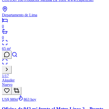
Departamento de Lima
0
0
65
m²
1
/
17
Alquiler
Nuevo
US$ 9894
863
hoy
Oficina de 942 m² frente al Metro Línea 2 – Puente