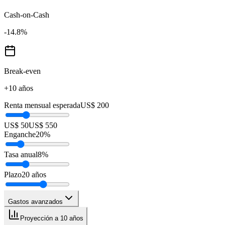
Cash-on-Cash
-14.8
%
Break-even
+10 años
Renta mensual esperada
US$ 200
US$ 50
US$ 550
Enganche
20
%
Tasa anual
8
%
Plazo
20
años
Gastos avanzados
Proyección a 10 años