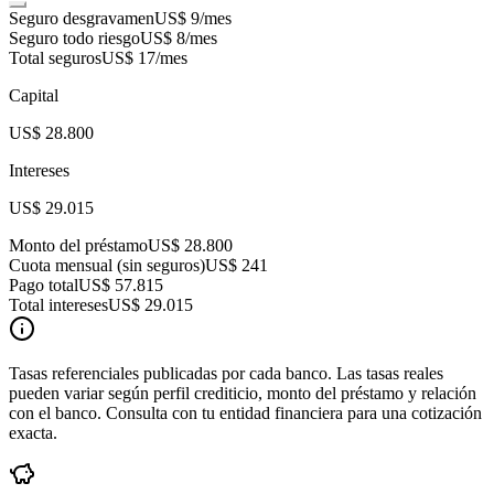
Seguro desgravamen
US$ 9
/mes
Seguro todo riesgo
US$ 8
/mes
Total seguros
US$ 17
/mes
Capital
US$ 28.800
Intereses
US$ 29.015
Monto del préstamo
US$ 28.800
Cuota mensual (sin seguros)
US$ 241
Pago total
US$ 57.815
Total intereses
US$ 29.015
Tasas referenciales publicadas por cada banco. Las tasas reales
pueden variar según perfil crediticio, monto del préstamo y relación
con el banco. Consulta con tu entidad financiera para una cotización
exacta.