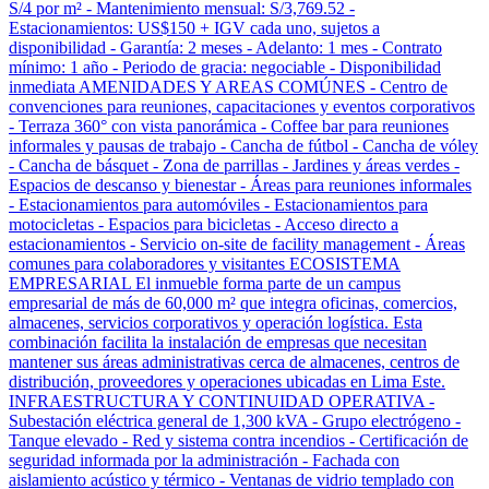
S/4 por m² - Mantenimiento mensual: S/3,769.52 -
Estacionamientos: US$150 + IGV cada uno, sujetos a
disponibilidad - Garantía: 2 meses - Adelanto: 1 mes - Contrato
mínimo: 1 año - Periodo de gracia: negociable - Disponibilidad
inmediata AMENIDADES Y AREAS COMÚNES - Centro de
convenciones para reuniones, capacitaciones y eventos corporativos
- Terraza 360° con vista panorámica - Coffee bar para reuniones
informales y pausas de trabajo - Cancha de fútbol - Cancha de vóley
- Cancha de básquet - Zona de parrillas - Jardines y áreas verdes -
Espacios de descanso y bienestar - Áreas para reuniones informales
- Estacionamientos para automóviles - Estacionamientos para
motocicletas - Espacios para bicicletas - Acceso directo a
estacionamientos - Servicio on-site de facility management - Áreas
comunes para colaboradores y visitantes ECOSISTEMA
EMPRESARIAL El inmueble forma parte de un campus
empresarial de más de 60,000 m² que integra oficinas, comercios,
almacenes, servicios corporativos y operación logística. Esta
combinación facilita la instalación de empresas que necesitan
mantener sus áreas administrativas cerca de almacenes, centros de
distribución, proveedores y operaciones ubicadas en Lima Este.
INFRAESTRUCTURA Y CONTINUIDAD OPERATIVA -
Subestación eléctrica general de 1,300 kVA - Grupo electrógeno -
Tanque elevado - Red y sistema contra incendios - Certificación de
seguridad informada por la administración - Fachada con
aislamiento acústico y térmico - Ventanas de vidrio templado con