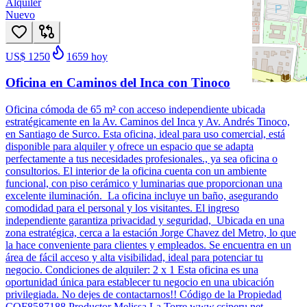
Alquiler
Nuevo
US$ 1250
1659
hoy
Oficina en Caminos del Inca con Tinoco
Oficina cómoda de 65 m² con acceso independiente ubicada
estratégicamente en la Av. Caminos del Inca y Av. Andrés Tinoco,
en Santiago de Surco. Esta oficina, ideal para uso comercial, está
disponible para alquiler y ofrece un espacio que se adapta
perfectamente a tus necesidades profesionales., ya sea oficina o
consultorios. El interior de la oficina cuenta con un ambiente
funcional, con piso cerámico y luminarias que proporcionan una
excelente iluminación. La oficina incluye un baño, asegurando
comodidad para el personal y los visitantes. El ingreso
independiente garantiza privacidad y seguridad, Ubicada en una
zona estratégica, cerca a la estación Jorge Chavez del Metro, lo que
la hace conveniente para clientes y empleados. Se encuentra en un
área de fácil acceso y alta visibilidad, ideal para potenciar tu
negocio. Condiciones de alquiler: 2 x 1 Esta oficina es una
oportunidad única para establecer tu negocio en una ubicación
privilegiada. No dejes de contactarnos!! Código de la Propiedad
COF8587188 Productor Melissa La Torre www.csiperu.net