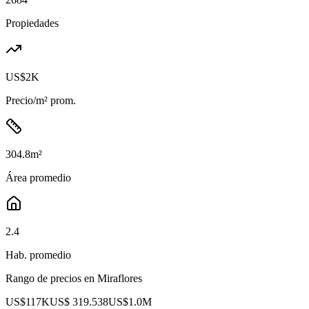
Propiedades
US$2K
Precio/m² prom.
304.8
m²
Área promedio
2.4
Hab. promedio
Rango de precios en
Miraflores
US$117K
US$ 319.538
US$1.0M