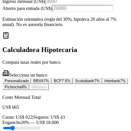
Ingreso mensual (
US$
)
Ahorro para entrada (
US$
)
Estimación orientativa (regla del 30%
, hipoteca 20 años al 7%
anual
). No es asesoría financiera.
Calculadora Hipotecaria
Compara tasas reales por banco
Selecciona un banco
Personalizado
BBVA
7
%
BCP
7.5
%
Scotiabank
7
%
Interbank
7
%
Pichincha
9
%
MiBanco
Costo Mensual Total
US$ 665
Cuota:
US$ 622
|
Seguros:
US$ 43
Enganche
20
% —
US$ 18.600