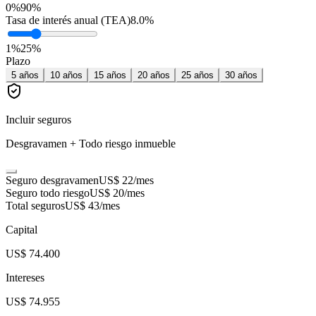
0%
90%
Tasa de interés anual (TEA)
8.0
%
1
%
25
%
Plazo
5
años
10
años
15
años
20
años
25
años
30
años
Incluir seguros
Desgravamen + Todo riesgo inmueble
Seguro desgravamen
US$ 22
/mes
Seguro todo riesgo
US$ 20
/mes
Total seguros
US$ 43
/mes
Capital
US$ 74.400
Intereses
US$ 74.955