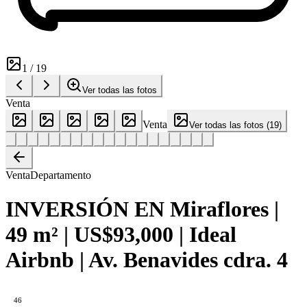
1
/
19
Ver todas las fotos
Venta
Venta
Ver todas las fotos
(
19
)
Venta
Departamento
INVERSIÓN EN Miraflores |
49 m² | US$93,000 | Ideal
Airbnb | Av. Benavides cdra. 4
46