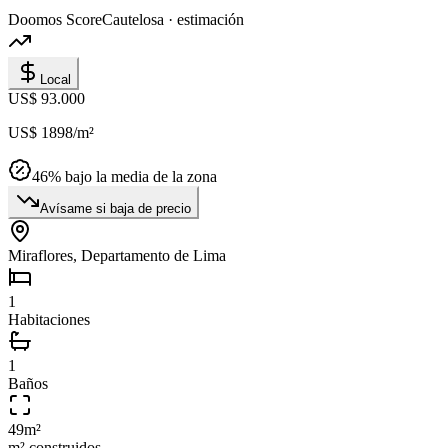
Doomos Score
Cautelosa · estimación
Local
US$ 93.000
US$ 1898
/m²
46
% bajo la media de la zona
Avísame si baja de precio
Miraflores, Departamento de Lima
1
Habitaciones
1
Baños
49
m²
m² construidos