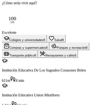
¿Cómo sería vivir aquí?
100
/100
Excelente
Colegios y universidades
8
Salud
8
Compras y supermercados
8
Parques y recreación
8
Transporte público
8
Restaurantes y cafés
8
Institución Educativa De Los Sagrados Corazones Belen
611m
8
min
Institución Educativa Union Miraflores