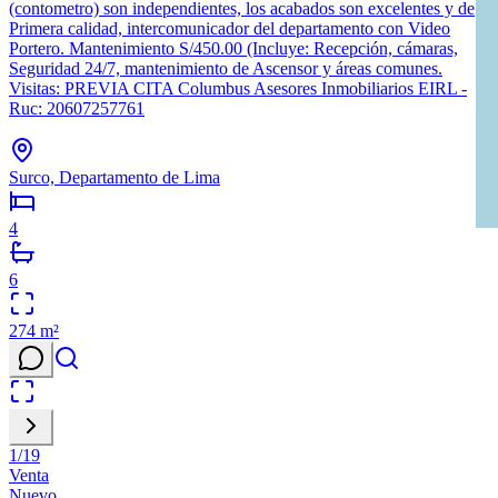
(contometro) son independientes, los acabados son excelentes y de
Primera calidad, intercomunicador del departamento con Video
Portero. Mantenimiento S/450.00 (Incluye: Recepción, cámaras,
Seguridad 24/7, mantenimiento de Ascensor y áreas comunes.
Visitas: PREVIA CITA Columbus Asesores Inmobiliarios EIRL -
Ruc: 20607257761
Surco, Departamento de Lima
4
6
274
m²
1
/
19
Venta
Nuevo