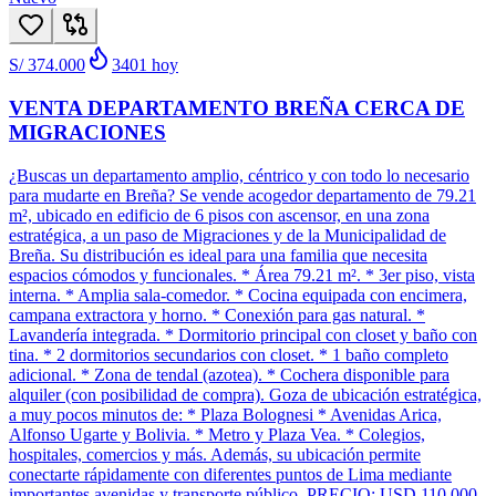
S/ 374.000
3401
hoy
VENTA DEPARTAMENTO BREÑA CERCA DE
MIGRACIONES
¿Buscas un departamento amplio, céntrico y con todo lo necesario
para mudarte en Breña? Se vende acogedor departamento de 79.21
m², ubicado en edificio de 6 pisos con ascensor, en una zona
estratégica, a un paso de Migraciones y de la Municipalidad de
Breña. Su distribución es ideal para una familia que necesita
espacios cómodos y funcionales. * Área 79.21 m². * 3er piso, vista
interna. * Amplia sala-comedor. * Cocina equipada con encimera,
campana extractora y horno. * Conexión para gas natural. *
Lavandería integrada. * Dormitorio principal con closet y baño con
tina. * 2 dormitorios secundarios con closet. * 1 baño completo
adicional. * Zona de tendal (azotea). * Cochera disponible para
alquiler (con posibilidad de compra). Goza de ubicación estratégica,
a muy pocos minutos de: * Plaza Bolognesi * Avenidas Arica,
Alfonso Ugarte y Bolivia. * Metro y Plaza Vea. * Colegios,
hospitales, comercios y más. Además, su ubicación permite
conectarte rápidamente con diferentes puntos de Lima mediante
importantes avenidas y transporte público. PRECIO: USD 110,000