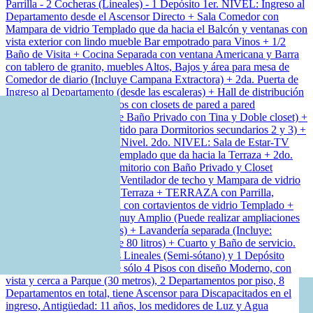
Parrilla - 2 Cocheras (Lineales) - 1 Depósito 1er. NIVEL: Ingreso al
Departamento desde el Ascensor Directo + Sala Comedor con
Mampara de vidrio Templado que da hacia el Balcón y ventanas con
vista exterior con lindo mueble Bar empotrado para Vinos + 1/2
Baño de Visita + Cocina Separada con ventana Americana y Barra
con tablero de granito, muebles Altos, Bajos y área para mesa de
Comedor de diario (Incluye Campana Extractora) + 2da. Puerta de
Ingreso al Departamento (desde las escaleras) + Hall de distribución
o Estar-TV + 3 Dormitorios con closets de pared a pared
(Dormitorio Principal tiene Baño Privado con Tina y Doble closet) +
Baño con Ducha (compartido para Dormitorios secundarios 2 y 3) +
Escalera que lleva al 2do. Nivel. 2do. NIVEL: Sala de Estar-TV
con Mampara de Vidrio Templado que da hacia la Terraza + 2do.
Baño de Visita + 4to. Dormitorio con Baño Privado y Closet
Amplio de pared a pared, Ventilador de techo y Mampara de vidrio
Templado que da hacia la Terraza + TERRAZA con Parrilla,
techada con Sol y Sombra con cortavientos de vidrio Templado +
Terraza Posterior o patio muy Amplio (Puede realizar ampliaciones
y colocar más habitaciones) + Lavandería separada (Incluye:
Therma eléctrica SOLE de 80 litros) + Cuarto y Baño de servicio.
Precio incluye 2 Cocheras Lineales (Semi-sótano) y 1 Depósito
(Semi-sótano). Edificio de sólo 4 Pisos con diseño Moderno, con
vista y cerca a Parque (30 metros), 2 Departamentos por piso, 8
Departamentos en total, tiene Ascensor para Discapacitados en el
ingreso, Antigüedad: 11 años, los medidores de Luz y Agua