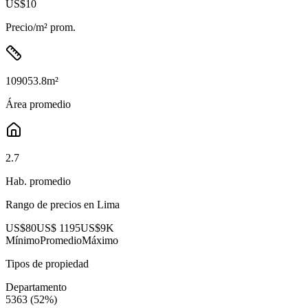
US$10
Precio/m² prom.
109053.8
m²
Área promedio
2.7
Hab. promedio
Rango de precios en
Lima
US$80
US$ 1195
US$9K
Mínimo
Promedio
Máximo
Tipos de propiedad
Departamento
5363
(
52
%)