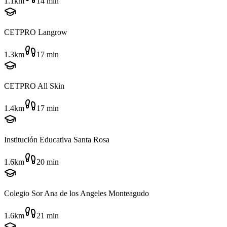
1.1km
14
min
CETPRO Langrow
1.3km
17
min
CETPRO All Skin
1.4km
17
min
Institución Educativa Santa Rosa
1.6km
20
min
Colegio Sor Ana de los Angeles Monteagudo
1.6km
21
min