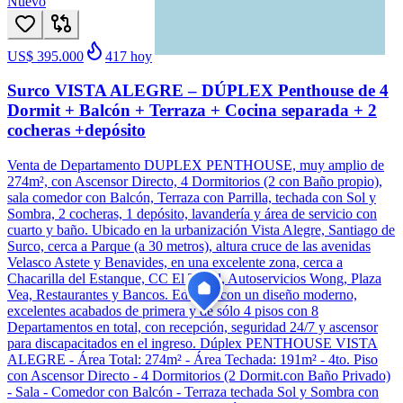
Nuevo
US$ 395.000
417
hoy
Surco VISTA ALEGRE – DÚPLEX Penthouse de 4
Dormit + Balcón + Terraza + Cocina separada + 2
cocheras +depósito
Venta de Departamento DUPLEX PENTHOUSE, muy amplio de
274m², con Ascensor Directo, 4 Dormitorios (2 con Baño propio),
sala comedor con Balcón, Terraza con Parrilla, techada con Sol y
Sombra, 2 cocheras, 1 depósito, lavandería y área de servicio con
cuarto y baño. Ubicado en la urbanización Vista Alegre, Santiago de
Surco, cerca a Parque (a 30 metros), altura cruce de las avenidas
Velasco Astete y Benavides, en una excelente zona, cerca a
Chacarilla del Estanque, CC El Trigal, Autoservicios Wong, Plaza
Vea, Restaurantes y Bancos. Edificio con un diseño moderno,
excelentes acabados de primera y de sólo 4 pisos con 8
Departamentos en total, con recepción, seguridad 24/7 y ascensor
para discapacitados en el ingreso. Dúplex PENTHOUSE VISTA
ALEGRE - Área Total: 274m² - Área Techada: 191m² - 4to. Piso
con Ascensor Directo - 4 Dormitorios (2 Dormit.con Baño Privado)
- Sala - Comedor con Balcón - Terraza techada Sol y Sombra con