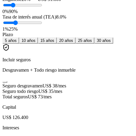
0%
90%
Tasa de interés anual (TEA)
8.0
%
1
%
25
%
Plazo
5
años
10
años
15
años
20
años
25
años
30
años
Incluir seguros
Desgravamen + Todo riesgo inmueble
Seguro desgravamen
US$ 38
/mes
Seguro todo riesgo
US$ 35
/mes
Total seguros
US$ 73
/mes
Capital
US$ 126.400
Intereses