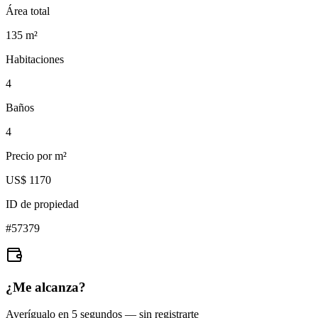
Área total
135
m²
Habitaciones
4
Baños
4
Precio por m²
US$ 1170
ID de propiedad
#
57379
¿Me alcanza?
Averígualo en 5 segundos — sin registrarte