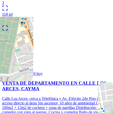
3
118
m²
1
/
13
Venta
Nuevo
DS
45
US$ 142.000
600
hoy
VENTA DE DEPARTAMENTO EN CALLE LOS
ARCES, CAYMA
Calle Los Arces, cerca a Telefónica y Av. Ejército 2do Piso con
acceso directo al depa Sin ascensor, 10 años de antigüedad Casi
100m2 + 12m2 de cochera + zona de parrillas Distribución: Sala
comedor con vista al parque Cocina y comedor Baño de visitas