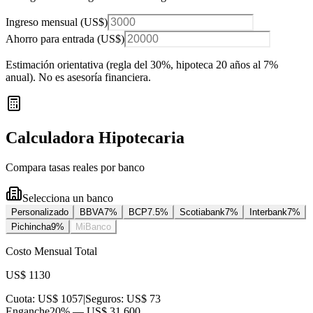
Ingreso mensual (
US$
)
Ahorro para entrada (
US$
)
Estimación orientativa (regla del 30%
, hipoteca 20 años al 7%
anual
). No es asesoría financiera.
Calculadora Hipotecaria
Compara tasas reales por banco
Selecciona un banco
Personalizado
BBVA
7
%
BCP
7.5
%
Scotiabank
7
%
Interbank
7
%
Pichincha
9
%
MiBanco
Costo Mensual Total
US$ 1130
Cuota:
US$ 1057
|
Seguros:
US$ 73
Enganche
20
% —
US$ 31.600