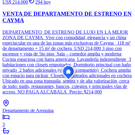
US$ 214.000
294
hoy
VENTA DE DEPARTAMENTO DE ESTRENO EN
CAYMA
DEPARTAMENTO DE ESTRENO DE LUJO EN LA MEJOR
ZONA DE CAYMA Vive con comodidad, elegancia y un clima
espectacular en una de las zonas más exclusivas de Cayma 118 m²
de departamento + 15 m² de cochera USD 214,000 3 piso con
ascensor y vista de 5to piso Sala – comedor amplia y moderna
Cocina espaciosa con barra americana Lavandería independiente 3
habitaciones con closets empotrados Dormitorio principal con baño
privado 2 baños adicionales (visitas y compartido) Cochera amplia
con espacio para pickup Closets empotrados adicionales en cochera
Ubicado en una zona tranquila, segura y de alta valorización, cerca
de todo: malls, restaurantes, bancos, colegios y principales vías de
acceso. NO PAGA ALCABALA Precio: $214,000
Departamento de Arequipa
3