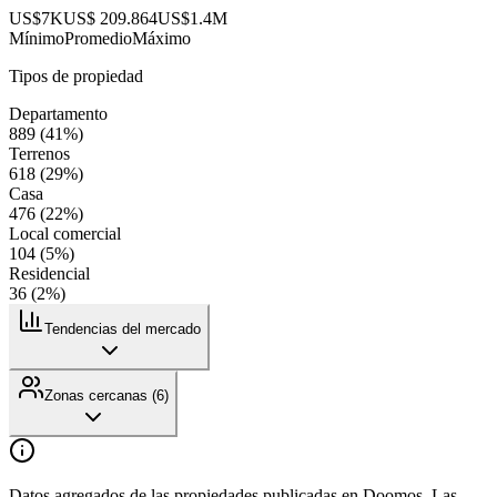
US$7K
US$ 209.864
US$1.4M
Mínimo
Promedio
Máximo
Tipos de propiedad
Departamento
889
(
41
%)
Terrenos
618
(
29
%)
Casa
476
(
22
%)
Local comercial
104
(
5
%)
Residencial
36
(
2
%)
Tendencias del mercado
Zonas cercanas (
6
)
Datos agregados de las propiedades publicadas en Doomos. Las