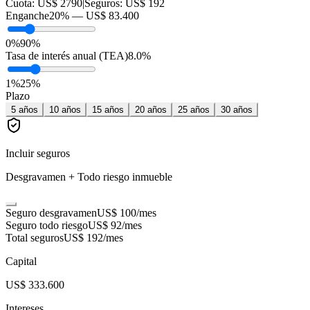
Cuota:
US$ 2790
|
Seguros:
US$ 192
Enganche
20
% —
US$ 83.400
0%
90%
Tasa de interés anual (TEA)
8.0
%
1
%
25
%
Plazo
5
años
10
años
15
años
20
años
25
años
30
años
Incluir seguros
Desgravamen + Todo riesgo inmueble
Seguro desgravamen
US$ 100
/mes
Seguro todo riesgo
US$ 92
/mes
Total seguros
US$ 192
/mes
Capital
US$ 333.600
Intereses