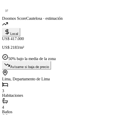
37
Doomos Score
Cautelosa · estimación
Local
US$ 417.000
US$ 2183
/m²
50
% bajo la media de la zona
Avísame si baja de precio
Lima, Departamento de Lima
3
Habitaciones
4
Baños