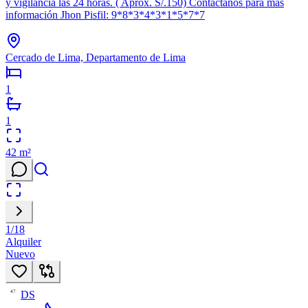
y vigilancia las 24 horas. ( Aprox. S/.150) Contáctanos para más
información Jhon Pisfil: 9*8*3*4*3*1*5*7*7
Cercado de Lima, Departamento de Lima
1
1
42
m²
1
/
18
Alquiler
Nuevo
DS
47