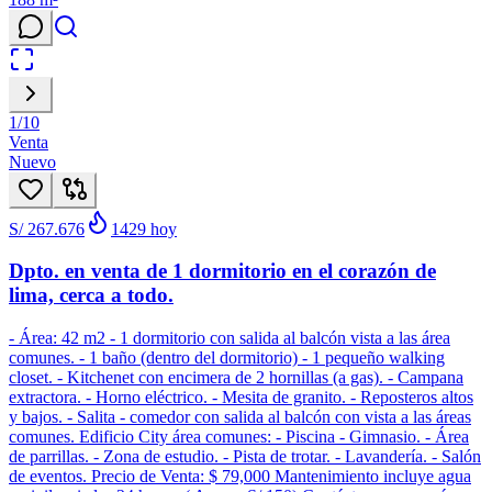
1
/
10
Venta
Nuevo
S/ 267.676
1429
hoy
Dpto. en venta de 1 dormitorio en el corazón de
lima, cerca a todo.
- Área: 42 m2 - 1 dormitorio con salida al balcón vista a las área
comunes. - 1 baño (dentro del dormitorio) - 1 pequeño walking
closet. - Kitchenet con encimera de 2 hornillas (a gas). - Campana
extractora. - Horno eléctrico. - Mesita de granito. - Reposteros altos
y bajos. - Salita - comedor con salida al balcón con vista a las áreas
comunes. Edificio City área comunes: - Piscina - Gimnasio. - Área
de parrillas. - Zona de estudio. - Pista de trotar. - Lavandería. - Salón
de eventos. Precio de Venta: $ 79,000 Mantenimiento incluye agua