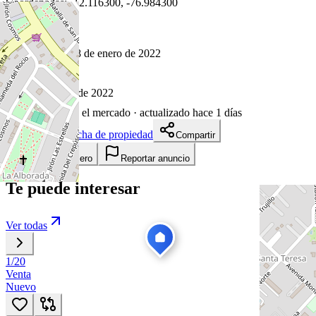
Coordenadas:
-12.116300
,
-76.984300
Cómo llegar
Publicado 28 de enero de 2022
21
visitas
28 de enero de 2022
1655
días en el mercado
· actualizado hace 1 días
Descargar ficha de propiedad
Compartir
Añadir a tablero
Reportar anuncio
Te puede interesar
Ver todas
1
/
20
Venta
Nuevo