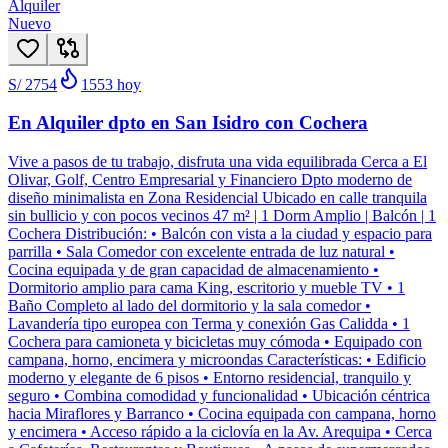
Alquiler
Nuevo
S/ 2754
1553
hoy
En Alquiler dpto en San Isidro con Cochera
Vive a pasos de tu trabajo, disfruta una vida equilibrada Cerca a El
Olivar, Golf, Centro Empresarial y Financiero Dpto moderno de
diseño minimalista en Zona Residencial Ubicado en calle tranquila
sin bullicio y con pocos vecinos 47 m² | 1 Dorm Amplio | Balcón | 1
Cochera Distribución: • Balcón con vista a la ciudad y espacio para
parrilla • Sala Comedor con excelente entrada de luz natural •
Cocina equipada y de gran capacidad de almacenamiento •
Dormitorio amplio para cama King, escritorio y mueble TV • 1
Baño Completo al lado del dormitorio y la sala comedor •
Lavandería tipo europea con Terma y conexión Gas Calidda • 1
Cochera para camioneta y bicicletas muy cómoda • Equipado con
campana, horno, encimera y microondas Características: • Edificio
moderno y elegante de 6 pisos • Entorno residencial, tranquilo y
seguro • Combina comodidad y funcionalidad • Ubicación céntrica
hacia Miraflores y Barranco • Cocina equipada con campana, horno
y encimera • Acceso rápido a la ciclovía en la Av. Arequipa • Cerca