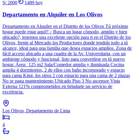
S/ 2000
1489
hoy
Departamento en Alquiler en Los Olivos
Departamento en Alquiler en el Distrito de los Olivos Tú próximo
hogar puede estar aquí!! ¿ Busca un lugar cómodo, amplio y bien
ubicado?, tenemos una excelente opción para ti en el Distrito de los
Olivos, frente al Mercado los Productores donde tendrás todo a tú
alcance, ideal para una familia que desea espacios amplios. Zona de
fácil acceso ubicado a una cuadra de la Av. Universitaria, con un
ambiente cómodo y funcional, listo para convertirse en tú nuevo
hogar. Área: 125 m2 Sala/Comedor amplia y iluminada Cocina
amplia 4 dormitorios, 2 de ellos con baño incorporado y espacio
para cama King, los otros 2 con espacio para una cama de 2 plazas
No se paga mantenimiento Ubicado Piso 3 No ascensor Vista
Externa 121% comprometidos en brindarte un servicio de
excelencia.
Los Olivos, Departamento de Lima
4