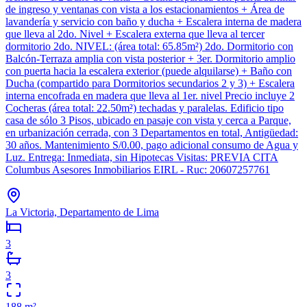
de ingreso y ventanas con vista a los estacionamientos + Área de
lavandería y servicio con baño y ducha + Escalera interna de madera
que lleva al 2do. Nivel + Escalera externa que lleva al tercer
dormitorio 2do. NIVEL: (área total: 65.85m²) 2do. Dormitorio con
Balcón-Terraza amplia con vista posterior + 3er. Dormitorio amplio
con puerta hacia la escalera exterior (puede alquilarse) + Baño con
Ducha (compartido para Dormitorios secundarios 2 y 3) + Escalera
interna encofrada en madera que lleva al 1er. nivel Precio incluye 2
Cocheras (área total: 22.50m²) techadas y paralelas. Edificio tipo
casa de sólo 3 Pisos, ubicado en pasaje con vista y cerca a Parque,
en urbanización cerrada, con 3 Departamentos en total, Antigüedad:
30 años. Mantenimiento S/0.00, pago adicional consumo de Agua y
Luz. Entrega: Inmediata, sin Hipotecas Visitas: PREVIA CITA
Columbus Asesores Inmobiliarios EIRL - Ruc: 20607257761
La Victoria, Departamento de Lima
3
3
188
m²