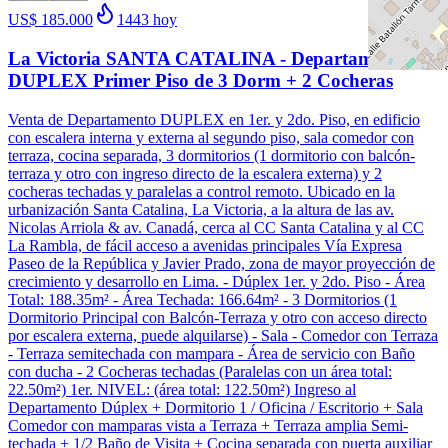
US$ 185.000
1443
hoy
La Victoria SANTA CATALINA - Departamento
DUPLEX Primer Piso de 3 Dorm + 2 Cocheras
Venta de Departamento DUPLEX en 1er. y 2do. Piso, en edificio
con escalera interna y externa al segundo piso, sala comedor con
terraza, cocina separada, 3 dormitorios (1 dormitorio con balcón-
terraza y otro con ingreso directo de la escalera externa) y 2
cocheras techadas y paralelas a control remoto. Ubicado en la
urbanización Santa Catalina, La Victoria, a la altura de las av.
Nicolas Arriola & av. Canadá, cerca al CC Santa Catalina y al CC
La Rambla, de fácil acceso a avenidas principales Vía Expresa
Paseo de la República y Javier Prado, zona de mayor proyección de
crecimiento y desarrollo en Lima. - Dúplex 1er. y 2do. Piso - Área
Total: 188.35m² - Área Techada: 166.64m² - 3 Dormitorios (1
Dormitorio Principal con Balcón-Terraza y otro con acceso directo
por escalera externa, puede alquilarse) - Sala - Comedor con Terraza
- Terraza semitechada con mampara - Área de servicio con Baño
con ducha - 2 Cocheras techadas (Paralelas con un área total:
22.50m²) 1er. NIVEL: (área total: 122.50m²) Ingreso al
Departamento Dúplex + Dormitorio 1 / Oficina / Escritorio + Sala
Comedor con mamparas vista a Terraza + Terraza amplia Semi-
techada + 1/2 Baño de Visita + Cocina separada con puerta auxiliar