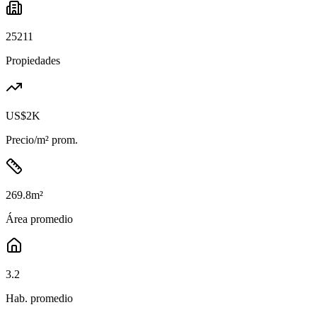
25211
Propiedades
US$2K
Precio/m² prom.
269.8
m²
Área promedio
3.2
Hab. promedio