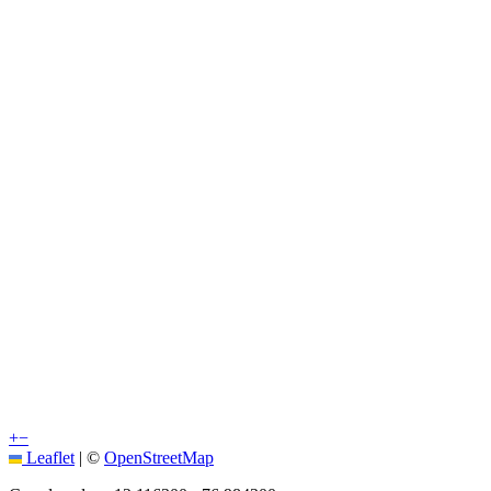
+
−
Leaflet
|
©
OpenStreetMap