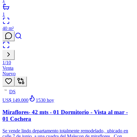
1
1
40
m²
1
/
10
Venta
Nuevo
DS
51
US$ 149.000
1530
hoy
Miraflores- 42 mts - 01 Dormitorio - Vista al mar -
01 Cochera
Se vende lindo departamento totalmente remodelado, ubicado en
calle 7 de junio, a una cuadra del Malecon de miraflores , Con