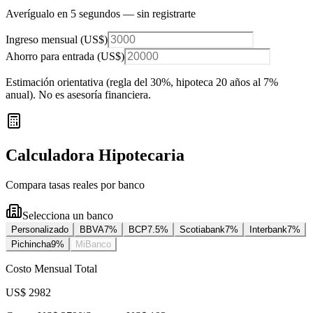
Averígualo en 5 segundos — sin registrarte
Ingreso mensual (
US$
)
Ahorro para entrada (
US$
)
Estimación orientativa (regla del 30%
, hipoteca 20 años al 7%
anual
). No es asesoría financiera.
Calculadora Hipotecaria
Compara tasas reales por banco
Selecciona un banco
Personalizado
BBVA
7
%
BCP
7.5
%
Scotiabank
7
%
Interbank
7
%
Pichincha
9
%
MiBanco
Costo Mensual Total
US$ 2982