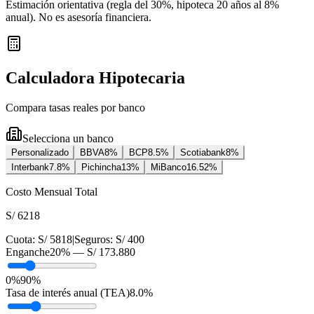
Estimación orientativa (regla del 30%
, hipoteca 20 años al 8%
anual
). No es asesoría financiera.
Calculadora Hipotecaria
Compara tasas reales por banco
Selecciona un banco
Personalizado
BBVA
8
%
BCP
8.5
%
Scotiabank
8
%
Interbank
7.8
%
Pichincha
13
%
MiBanco
16.52
%
Costo Mensual Total
S/ 6218
Cuota:
S/ 5818
|
Seguros:
S/ 400
Enganche
20
% —
S/ 173.880
0%
90%
Tasa de interés anual (TEA)
8.0
%