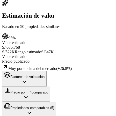
Estimación de valor
Basado en
50
propiedades similares
95
%
Valor estimado
S/ 685.768
S/522K
Rango estimado
S/847K
Valor estimado
Precio publicado
Muy por encima del mercado
(
+
26.8
%)
Factores de valoración
Precio por m² comparado
Propiedades comparables (
5
)