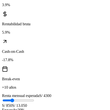
3.9
%
Rentabilidad bruta
5.9
%
Cash-on-Cash
-17.8
%
Break-even
+10 años
Renta mensual esperada
S/ 4300
S/ 850
S/ 13.050
Enganche
20
%