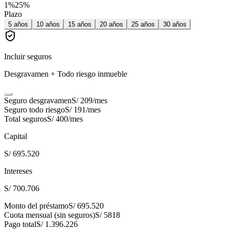
1
%
25
%
Plazo
5
años
10
años
15
años
20
años
25
años
30
años
Incluir seguros
Desgravamen + Todo riesgo inmueble
Seguro desgravamen
S/ 209
/mes
Seguro todo riesgo
S/ 191
/mes
Total seguros
S/ 400
/mes
Capital
S/ 695.520
Intereses
S/ 700.706
Monto del préstamo
S/ 695.520
Cuota mensual (sin seguros)
S/ 5818
Pago total
S/ 1.396.226