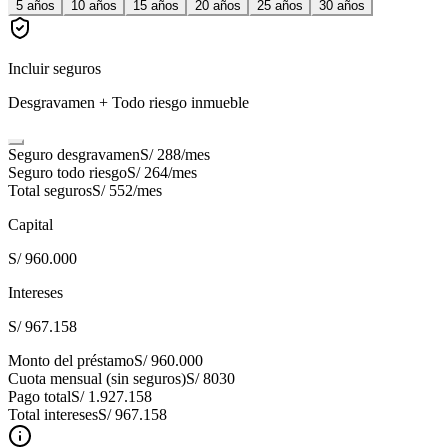
5
años
10
años
15
años
20
años
25
años
30
años
Incluir seguros
Desgravamen + Todo riesgo inmueble
Seguro desgravamen
S/ 288
/mes
Seguro todo riesgo
S/ 264
/mes
Total seguros
S/ 552
/mes
Capital
S/ 960.000
Intereses
S/ 967.158
Monto del préstamo
S/ 960.000
Cuota mensual (sin seguros)
S/ 8030
Pago total
S/ 1.927.158
Total intereses
S/ 967.158