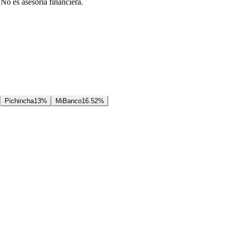
 No es asesoría financiera.
Pichincha
13
%
MiBanco
16.52
%