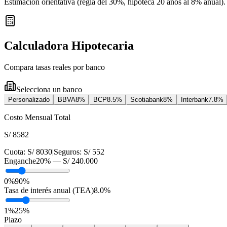
Estimación orientativa (regla del 30%
, hipoteca 20 años al 8% anual
).
Calculadora Hipotecaria
Compara tasas reales por banco
Selecciona un banco
Personalizado
BBVA
8
%
BCP
8.5
%
Scotiabank
8
%
Interbank
7.8
%
Costo Mensual Total
S/ 8582
Cuota:
S/ 8030
|
Seguros:
S/ 552
Enganche
20
% —
S/ 240.000
0%
90%
Tasa de interés anual (TEA)
8.0
%
1
%
25
%
Plazo