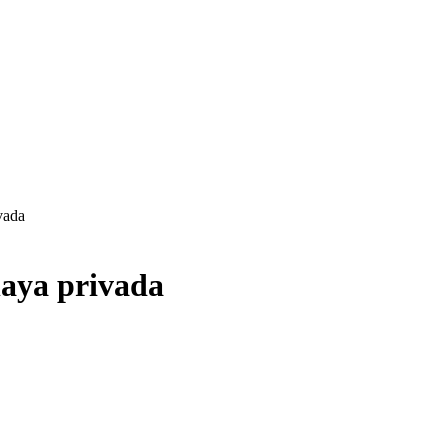
vada
laya privada