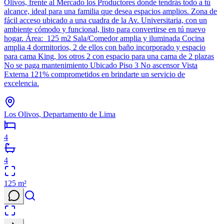
Olivos, frente al Mercado los Productores donde tendrás todo a tú
alcance, ideal para una familia que desea espacios amplios. Zona de
fácil acceso ubicado a una cuadra de la Av. Universitaria, con un
ambiente cómodo y funcional, listo para convertirse en tú nuevo
hogar. Área: 125 m2 Sala/Comedor amplia y iluminada Cocina
amplia 4 dormitorios, 2 de ellos con baño incorporado y espacio
para cama King, los otros 2 con espacio para una cama de 2 plazas
No se paga mantenimiento Ubicado Piso 3 No ascensor Vista
Externa 121% comprometidos en brindarte un servicio de
excelencia.
Los Olivos, Departamento de Lima
4
4
125
m²