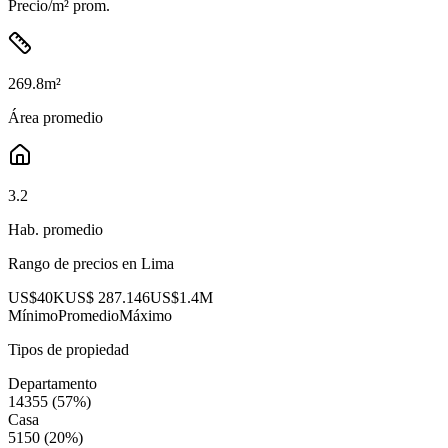
Precio/m² prom.
269.8
m²
Área promedio
3.2
Hab. promedio
Rango de precios en
Lima
US$40K
US$ 287.146
US$1.4M
Mínimo
Promedio
Máximo
Tipos de propiedad
Departamento
14355
(
57
%)
Casa
5150
(
20
%)