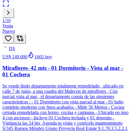
1
/
10
Venta
Nuevo
DS
51
US$ 149.000
1602
hoy
Miraflores- 42 mts - 01 Dormitorio - Vista al mar -
01 Cochera
Se vende lindo departamento totalmente remodelado, ubicado en
calle 7 de junio, a una cuadra del Malecon de miraflores , Con
parcial vista al mar , el departamento consta de las siguientes
características : - 01 Dormitorio con vista parcial al mar - 01 baño
completo moderno con finos acabados - Mide 56 Metros - Cocina
cerrada remodelada con horno, cocina y campana - Ubicado en piso
4 con ascensor - Incluye 01 Cochera techada y 01 deposito -
Vigilancia las 24 hrs Agenda tu visita y conócelo mantenimiento
S/345 Ramon Méndez Grupo Proyecta Real Estate 9.1.78.3.5.2.2.1