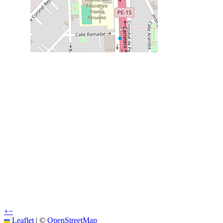
+
−
Leaflet
|
©
OpenStreetMap