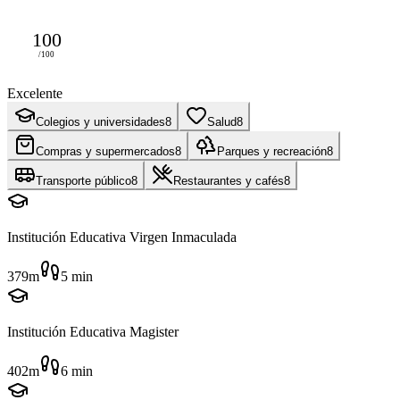
100
/100
Excelente
Colegios y universidades
8
Salud
8
Compras y supermercados
8
Parques y recreación
8
Transporte público
8
Restaurantes y cafés
8
Institución Educativa Virgen Inmaculada
379m
5
min
Institución Educativa Magister
402m
6
min