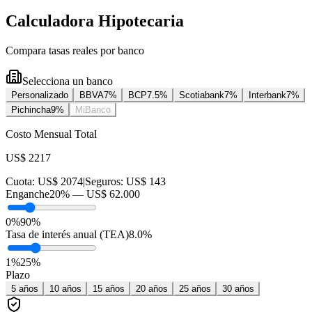
Calculadora Hipotecaria
Compara tasas reales por banco
Selecciona un banco
Personalizado
BBVA
7
%
BCP
7.5
%
Scotiabank
7
%
Interbank
7
%
Pichincha
9
%
MiBanco
Costo Mensual Total
US$ 2217
Cuota:
US$ 2074
|
Seguros:
US$ 143
Enganche
20
% —
US$ 62.000
0%
90%
Tasa de interés anual (TEA)
8.0
%
1
%
25
%
Plazo
5
años
10
años
15
años
20
años
25
años
30
años