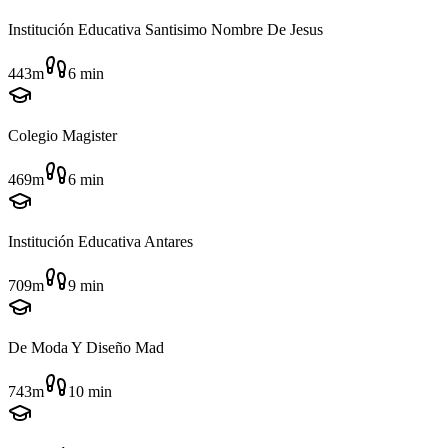
Institución Educativa Santisimo Nombre De Jesus
443m
6
min
Colegio Magister
469m
6
min
Institución Educativa Antares
709m
9
min
De Moda Y Diseño Mad
743m
10
min