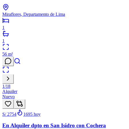
Miraflores, Departamento de Lima
1
1
56
m²
1
/
18
Alquiler
Nuevo
S/ 2754
1695
hoy
En Alquiler dpto en San Isidro con Cochera