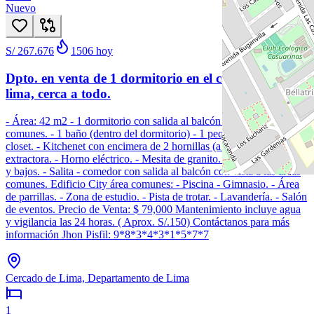
Nuevo
S/ 267.676
1506
hoy
Dpto. en venta de 1 dormitorio en el corazón de
lima, cerca a todo.
- Área: 42 m2 - 1 dormitorio con salida al balcón vista a las área
comunes. - 1 baño (dentro del dormitorio) - 1 pequeño walking
closet. - Kitchenet con encimera de 2 hornillas (a gas). - Campana
extractora. - Horno eléctrico. - Mesita de granito. - Reposteros altos
y bajos. - Salita - comedor con salida al balcón con vista a las áreas
comunes. Edificio City área comunes: - Piscina - Gimnasio. - Área
de parrillas. - Zona de estudio. - Pista de trotar. - Lavandería. - Salón
de eventos. Precio de Venta: $ 79,000 Mantenimiento incluye agua
y vigilancia las 24 horas. ( Aprox. S/.150) Contáctanos para más
información Jhon Pisfil: 9*8*3*4*3*1*5*7*7
Cercado de Lima, Departamento de Lima
1