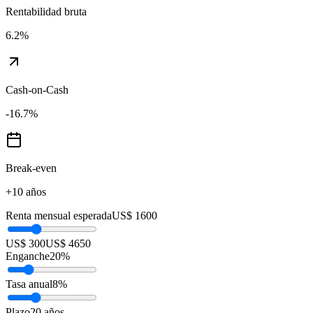
Rentabilidad bruta
6.2
%
Cash-on-Cash
-16.7
%
Break-even
+10 años
Renta mensual esperada
US$ 1600
US$ 300
US$ 4650
Enganche
20
%
Tasa anual
8
%
Plazo
20
años