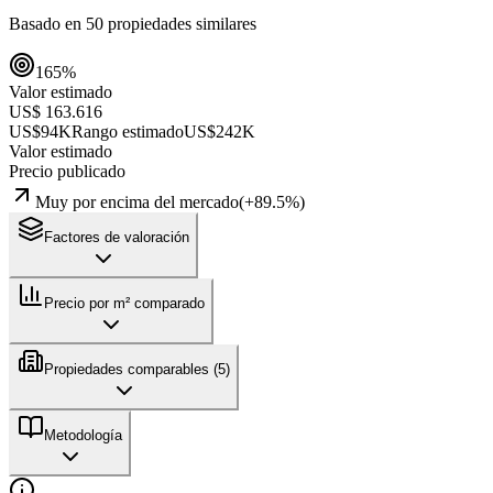
Basado en
50
propiedades similares
165
%
Valor estimado
US$ 163.616
US$94K
Rango estimado
US$242K
Valor estimado
Precio publicado
Muy por encima del mercado
(
+
89.5
%)
Factores de valoración
Precio por m² comparado
Propiedades comparables (
5
)
Metodología