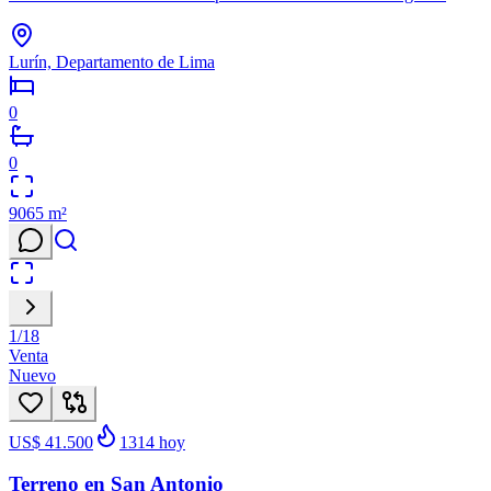
Lurín, Departamento de Lima
0
0
9065
m²
1
/
18
Venta
Nuevo
US$ 41.500
1314
hoy
Terreno en San Antonio