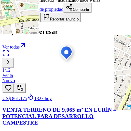
1862
días en el mercado
· actualizado hace 9 días
Descargar ficha de propiedad
Compartir
Añadir a tablero
Reportar anuncio
Te puede interesar
Ver todas
1
/
12
Venta
Nuevo
US$ 861.175
1327
hoy
VENTA TERRENO DE 9,065 m² EN LURÍN –
POTENCIAL PARA DESARROLLO
CAMPESTRE