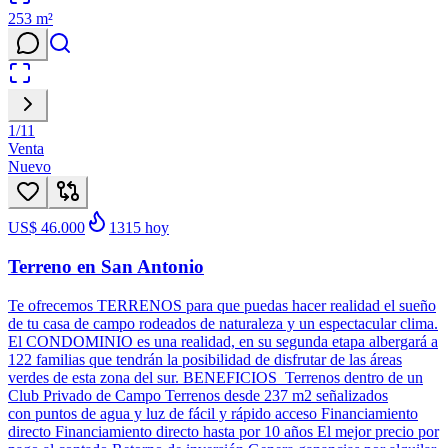
253
m²
1
/
11
Venta
Nuevo
US$ 46.000
1315
hoy
Terreno en San Antonio
Te ofrecemos TERRENOS para que puedas hacer realidad el sueño
de tu casa de campo rodeados de naturaleza y un espectacular clima.
El CONDOMINIO es una realidad, en su segunda etapa albergará a
122 familias que tendrán la posibilidad de disfrutar de las áreas
verdes de esta zona del sur. BENEFICIOS Terrenos dentro de un
Club Privado de Campo Terrenos desde 237 m2 señalizados
con puntos de agua y luz de fácil y rápido acceso Financiamiento
directo Financiamiento directo hasta por 10 años El mejor precio por