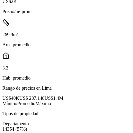
US$2K
Precio/m² prom.
269.9
m²
Área promedio
3.2
Hab. promedio
Rango de precios en
Lima
US$40K
US$ 287.148
US$1.4M
Mínimo
Promedio
Máximo
Tipos de propiedad
Departamento
14354
(
57
%)