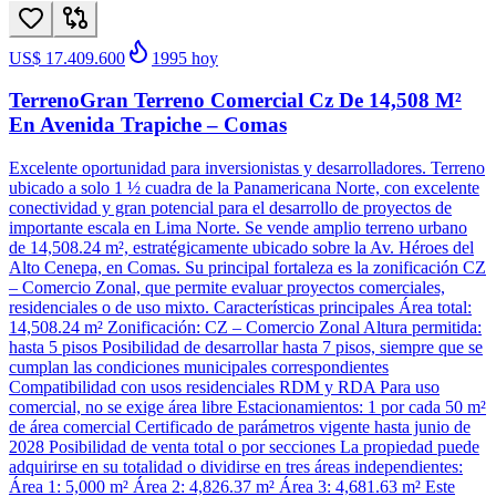
US$ 17.409.600
1995
hoy
TerrenoGran Terreno Comercial Cz De 14,508 M²
En Avenida Trapiche – Comas
Excelente oportunidad para inversionistas y desarrolladores. Terreno
ubicado a solo 1 ½ cuadra de la Panamericana Norte, con excelente
conectividad y gran potencial para el desarrollo de proyectos de
importante escala en Lima Norte. Se vende amplio terreno urbano
de 14,508.24 m², estratégicamente ubicado sobre la Av. Héroes del
Alto Cenepa, en Comas. Su principal fortaleza es la zonificación CZ
– Comercio Zonal, que permite evaluar proyectos comerciales,
residenciales o de uso mixto. Características principales Área total:
14,508.24 m² Zonificación: CZ – Comercio Zonal Altura permitida:
hasta 5 pisos Posibilidad de desarrollar hasta 7 pisos, siempre que se
cumplan las condiciones municipales correspondientes
Compatibilidad con usos residenciales RDM y RDA Para uso
comercial, no se exige área libre Estacionamientos: 1 por cada 50 m²
de área comercial Certificado de parámetros vigente hasta junio de
2028 Posibilidad de venta total o por secciones La propiedad puede
adquirirse en su totalidad o dividirse en tres áreas independientes:
Área 1: 5,000 m² Área 2: 4,826.37 m² Área 3: 4,681.63 m² Este