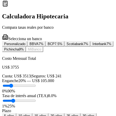
Calculadora Hipotecaria
Compara tasas reales por banco
Selecciona un banco
Personalizado
BBVA
7
%
BCP
7.5
%
Scotiabank
7
%
Interbank
7
%
Pichincha
9
%
MiBanco
Costo Mensual Total
US$ 3755
Cuota:
US$ 3513
|
Seguros:
US$ 241
Enganche
20
% —
US$ 105.000
0%
90%
Tasa de interés anual (TEA)
8.0
%
1
%
25
%
Plazo
5
años
10
años
15
años
20
años
25
años
30
años