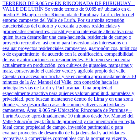
TERRENO DE 9,065 m² EN RINCONADA DE PURUHUAY –
VALLE DE LURÍN Se vende terreno de 9,065 m² ubicado en el
predio El Mango, sector Rinconada de Puruhuay, Lurín, dentro del
entorno campestre del Valle de Lurín. Por su amplia extensión,
características del entorno y cercanía a zonas residenciales y
propiedades campestres, constituye una interesante alternativa para
quien busca desarrollar una casa-hacienda, residencia de campo o
proyecto recreativo, así como para inversionistas interesados en
evaluar proyectos residenciales campestres, gastronómicos, turísticos
o de esparcimiento, de acuerdo con la zonificación, compatibilidad
de uso y autorizaciones correspondientes. El terreno se encuentra
actualmente en producción, con cultivos de girasoles, margaritas y
maíz, conservando el carácter verde y agrícola propio del valle.
Cuenta con acceso por trocha y se encuentra aproximadamente a 10
minutos de la Av. Manuel del Valle, con conexión hacia las
principales vías de Lurín y Pachacámac. Una propiedad
especialmente atractiva para quienes valoran amplitud, naturaleza y
privacidad, pero buscan mantenerse dentro de Lima y en una zona
donde ya se desarrollan casas de campo y diversas actividades
campestres. Área: 9,065 m² Ubicación: Rinconada de Puruhuay –
Lurín Acceso: aproximadamente 10 minutos desde Av. Manuel del
Valle Situación legal: título de propiedad y documentación en regla.
Ideal como propiedad de campo, inversión patrimonial o para
evaluar proyectos de desarrollo de baja densidad y actividades
recreativas o comerciales compatibles con la normativa vigente.