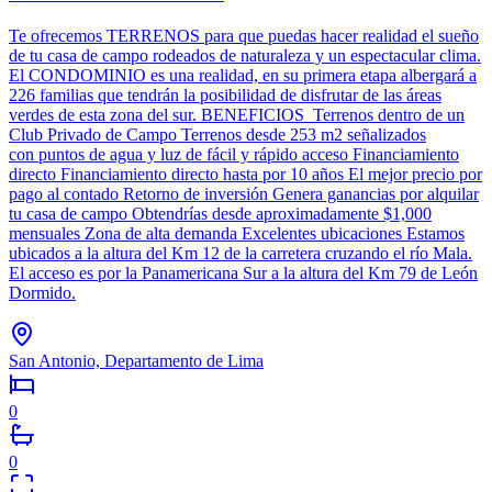
Te ofrecemos TERRENOS para que puedas hacer realidad el sueño
de tu casa de campo rodeados de naturaleza y un espectacular clima.
El CONDOMINIO es una realidad, en su primera etapa albergará a
226 familias que tendrán la posibilidad de disfrutar de las áreas
verdes de esta zona del sur. BENEFICIOS Terrenos dentro de un
Club Privado de Campo Terrenos desde 253 m2 señalizados
con puntos de agua y luz de fácil y rápido acceso Financiamiento
directo Financiamiento directo hasta por 10 años El mejor precio por
pago al contado Retorno de inversión Genera ganancias por alquilar
tu casa de campo Obtendrías desde aproximadamente $1,000
mensuales Zona de alta demanda Excelentes ubicaciones Estamos
ubicados a la altura del Km 12 de la carretera cruzando el río Mala.
El acceso es por la Panamericana Sur a la altura del Km 79 de León
Dormido.
San Antonio, Departamento de Lima
0
0