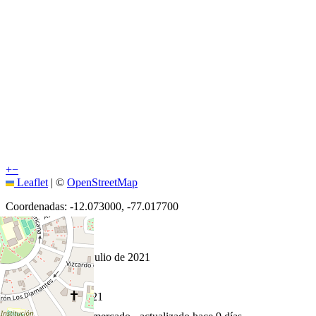
+
−
Leaflet
|
©
OpenStreetMap
Coordenadas:
-12.073000
,
-77.017700
Cómo llegar
Publicado 1 de julio de 2021
18
visitas
1 de julio de 2021