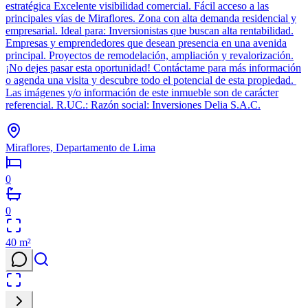
estratégica Excelente visibilidad comercial. Fácil acceso a las
principales vías de Miraflores. Zona con alta demanda residencial y
empresarial. Ideal para: Inversionistas que buscan alta rentabilidad.
Empresas y emprendedores que desean presencia en una avenida
principal. Proyectos de remodelación, ampliación y revalorización.
¡No dejes pasar esta oportunidad! Contáctame para más información
o agenda una visita y descubre todo el potencial de esta propiedad.
Las imágenes y/o información de este inmueble son de carácter
referencial. R.UC.: Razón social: Inversiones Delia S.A.C.
Miraflores, Departamento de Lima
0
0
40
m²