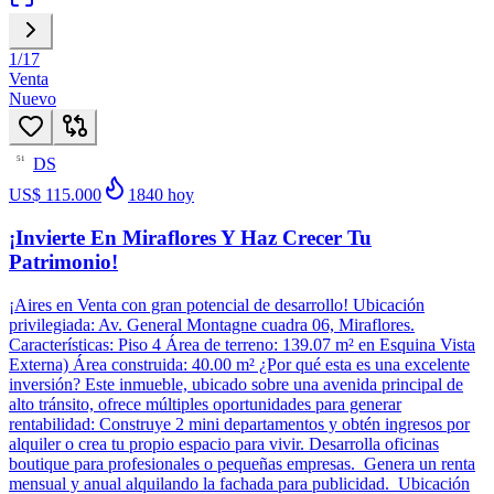
1
/
17
Venta
Nuevo
DS
51
US$ 115.000
1840
hoy
¡Invierte En Miraflores Y Haz Crecer Tu
Patrimonio!
¡Aires en Venta con gran potencial de desarrollo! Ubicación
privilegiada: Av. General Montagne cuadra 06, Miraflores.
Características: Piso 4 Área de terreno: 139.07 m² en Esquina Vista
Externa) Área construida: 40.00 m² ¿Por qué esta es una excelente
inversión? Este inmueble, ubicado sobre una avenida principal de
alto tránsito, ofrece múltiples oportunidades para generar
rentabilidad: Construye 2 mini departamentos y obtén ingresos por
alquiler o crea tu propio espacio para vivir. Desarrolla oficinas
boutique para profesionales o pequeñas empresas. Genera un renta
mensual y anual alquilando la fachada para publicidad. Ubicación