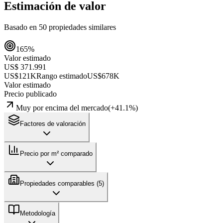
Estimación de valor
Basado en
50
propiedades similares
165
%
Valor estimado
US$ 371.991
US$121K
Rango estimado
US$678K
Valor estimado
Precio publicado
Muy por encima del mercado
(
+
41.1
%)
Factores de valoración
Precio por m² comparado
Propiedades comparables (
5
)
Metodología