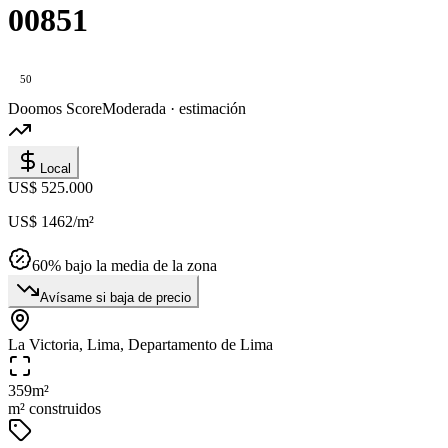
00851
50
Doomos Score
Moderada · estimación
Local
US$ 525.000
US$ 1462
/m²
60
% bajo la media de la zona
Avísame si baja de precio
La Victoria, Lima, Departamento de Lima
359
m²
m² construidos