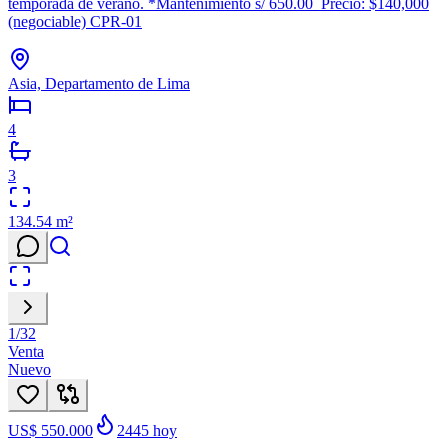
temporada de verano. *Mantenimiento s/ 650.00 Precio: $140,000
(negociable) CPR-01
Asia, Departamento de Lima
4
3
134.54
m²
1
/
32
Venta
Nuevo
US$ 550.000
2445
hoy