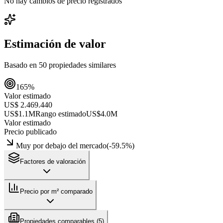
No hay cambios de precio registrados
Estimación de valor
Basado en
50
propiedades similares
165
%
Valor estimado
US$ 2.469.440
US$1.1M
Rango estimado
US$4.0M
Valor estimado
Precio publicado
Muy por debajo del mercado
(
-59.5
%)
Factores de valoración
Precio por m² comparado
Propiedades comparables (
5
)