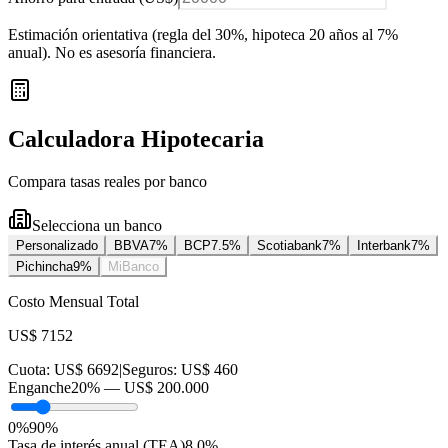
Estimación orientativa (regla del 30%
, hipoteca 20 años al 7%
anual
). No es asesoría financiera.
Calculadora Hipotecaria
Compara tasas reales por banco
Selecciona un banco
Personalizado
BBVA
7
%
BCP
7.5
%
Scotiabank
7
%
Interbank
7
%
Pichincha
9
%
MiBanco
Costo Mensual Total
US$ 7152
Cuota:
US$ 6692
|
Seguros:
US$ 460
Enganche
20
% —
US$ 200.000
0%
90%
Tasa de interés anual (TEA)
8.0
%