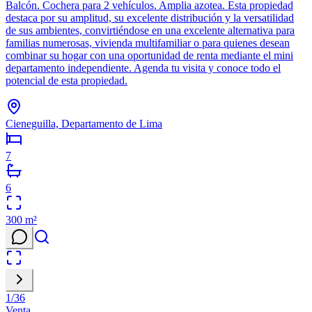
Balcón. Cochera para 2 vehículos. Amplia azotea. Esta propiedad
destaca por su amplitud, su excelente distribución y la versatilidad
de sus ambientes, convirtiéndose en una excelente alternativa para
familias numerosas, vivienda multifamiliar o para quienes desean
combinar su hogar con una oportunidad de renta mediante el mini
departamento independiente. Agenda tu visita y conoce todo el
potencial de esta propiedad.
Cieneguilla, Departamento de Lima
7
6
300
m²
1
/
36
Venta