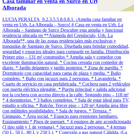
Casa familiar en venta en Surco en Urb. La
Alborada
LUCIA PERALTA 9.2.3.5.5.8.0.8.1. ¡Amplia casa familiar en
venta en Urb. La Alborada – Surco! # Casa en venta en Urb. La
Alborada – Santiago de Surco Descubre esta amplia y funcional
residencia ubicada en **Alameda del Crepúsculo, Urb. La
Alborada**, una de las zonas residenciales más exclusivas y
tranquilas de Santiago de Surco. Diseñada para brindar comodidad,
seguridad y espacios ideales para compartir en familia. Distribución
Primer piso – 131 m² construidos * Amplia sala y comedor con
excelente iluminación natural. * Cocina cerrada con comedor de
diario. * Jardín delantero y jardín posterior. * Zona de parrilla. *
Dormitorio con capacidad para cama de plaza y media. * Baño
completo. * Baño con jacuzzi para 2 personas. * Lavandería. *
Cuarto de servicio en casa prefabricada. * Cochera para 2 vehículos
con puerta eléctrica plegable. * Puerta principal y salida adicional
por la cochera con acceso directo a la calle. Segundo piso – 118 m²
* 4 dormitorios. * 3 baños completos. * Sala de estar ideal para TV,
estudio u oficina. * Balcón. Tercer piso – 120 m² Amplia área libre
con múltiples posibilidades: * Sala de juegos. * Terraza. *
Gimnasio. * Área social. * Espacio para reuniones familiares.
Equipamiento * Pisos de parquet. * 4 equipos de aire acondicionado
(3 tipo split y 1 de ventana). * Jacuzzi para 2 personas. * 4 termas
(50 L, 50 L, 80 L y 250 L). * Conexión a gas natural Cálidda. (La