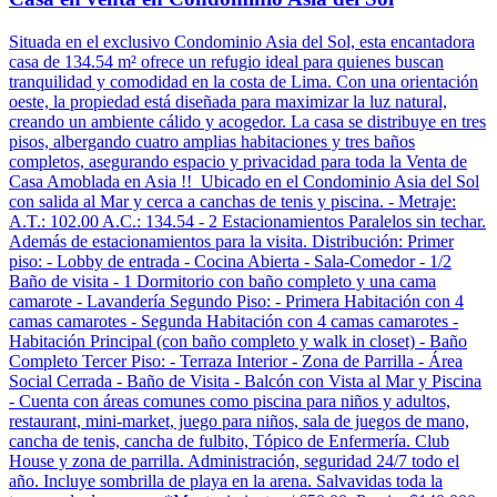
Situada en el exclusivo Condominio Asia del Sol, esta encantadora
casa de 134.54 m² ofrece un refugio ideal para quienes buscan
tranquilidad y comodidad en la costa de Lima. Con una orientación
oeste, la propiedad está diseñada para maximizar la luz natural,
creando un ambiente cálido y acogedor. La casa se distribuye en tres
pisos, albergando cuatro amplias habitaciones y tres baños
completos, asegurando espacio y privacidad para toda la Venta de
Casa Amoblada en Asia !! Ubicado en el Condominio Asia del Sol
con salida al Mar y cerca a canchas de tenis y piscina. - Metraje:
A.T.: 102.00 A.C.: 134.54 - 2 Estacionamientos Paralelos sin techar.
Además de estacionamientos para la visita. Distribución: Primer
piso: - Lobby de entrada - Cocina Abierta - Sala-Comedor - 1/2
Baño de visita - 1 Dormitorio con baño completo y una cama
camarote - Lavandería Segundo Piso: - Primera Habitación con 4
camas camarotes - Segunda Habitación con 4 camas camarotes -
Habitación Principal (con baño completo y walk in closet) - Baño
Completo Tercer Piso: - Terraza Interior - Zona de Parrilla - Área
Social Cerrada - Baño de Visita - Balcón con Vista al Mar y Piscina
- Cuenta con áreas comunes como piscina para niños y adultos,
restaurant, mini-market, juego para niños, sala de juegos de mano,
cancha de tenis, cancha de fulbito, Tópico de Enfermería. Club
House y zona de parrilla. Administración, seguridad 24/7 todo el
año. Incluye sombrilla de playa en la arena. Salvavidas toda la