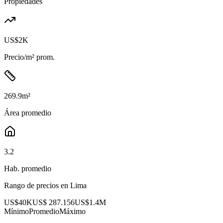
Propiedades
US$2K
Precio/m² prom.
269.9
m²
Área promedio
3.2
Hab. promedio
Rango de precios en
Lima
US$40K
US$ 287.156
US$1.4M
Mínimo
Promedio
Máximo