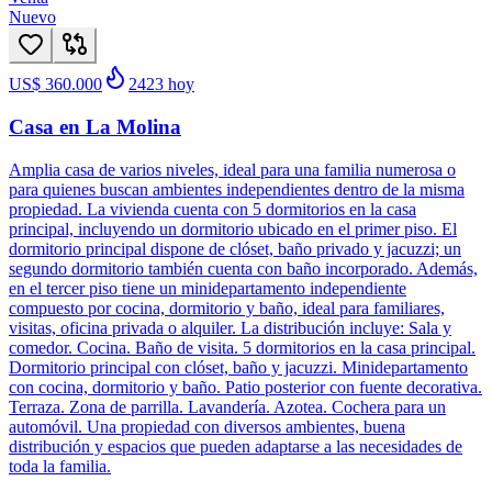
Nuevo
US$ 360.000
2423
hoy
Casa en La Molina
Amplia casa de varios niveles, ideal para una familia numerosa o
para quienes buscan ambientes independientes dentro de la misma
propiedad. La vivienda cuenta con 5 dormitorios en la casa
principal, incluyendo un dormitorio ubicado en el primer piso. El
dormitorio principal dispone de clóset, baño privado y jacuzzi; un
segundo dormitorio también cuenta con baño incorporado. Además,
en el tercer piso tiene un minidepartamento independiente
compuesto por cocina, dormitorio y baño, ideal para familiares,
visitas, oficina privada o alquiler. La distribución incluye: Sala y
comedor. Cocina. Baño de visita. 5 dormitorios en la casa principal.
Dormitorio principal con clóset, baño y jacuzzi. Minidepartamento
con cocina, dormitorio y baño. Patio posterior con fuente decorativa.
Terraza. Zona de parrilla. Lavandería. Azotea. Cochera para un
automóvil. Una propiedad con diversos ambientes, buena
distribución y espacios que pueden adaptarse a las necesidades de
toda la familia.