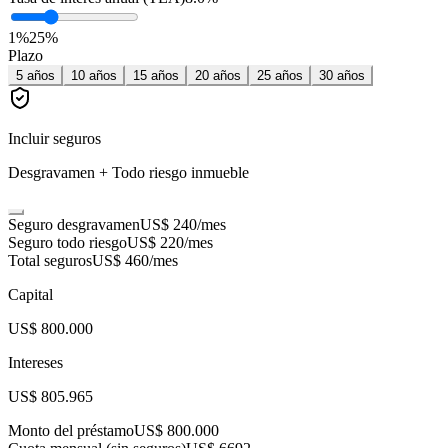
1
%
25
%
Plazo
5
años
10
años
15
años
20
años
25
años
30
años
Incluir seguros
Desgravamen + Todo riesgo inmueble
Seguro desgravamen
US$ 240
/mes
Seguro todo riesgo
US$ 220
/mes
Total seguros
US$ 460
/mes
Capital
US$ 800.000
Intereses
US$ 805.965
Monto del préstamo
US$ 800.000