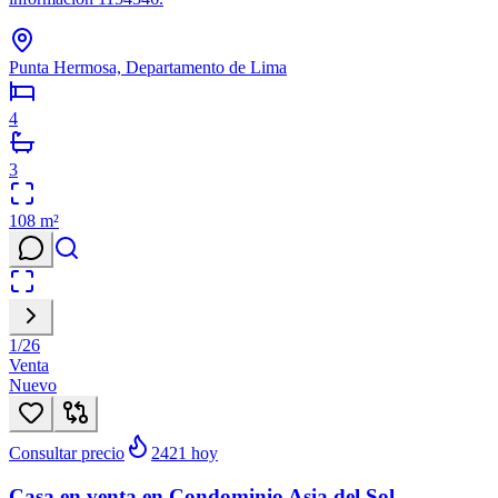
Punta Hermosa, Departamento de Lima
4
3
108
m²
1
/
26
Venta
Nuevo
Consultar precio
2421
hoy
Casa en venta en Condominio Asia del Sol