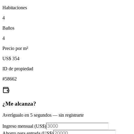
Habitaciones
4
Baños
4
Precio por m²
US$ 354
ID de propiedad
#
58662
¿Me alcanza?
Averígualo en 5 segundos — sin registrarte
Ingreso mensual (
US$
)
Ahorro para entrada (
US$
)