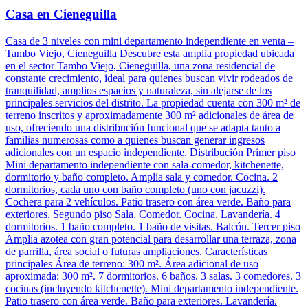
Casa en Cieneguilla
Casa de 3 niveles con mini departamento independiente en venta –
Tambo Viejo, Cieneguilla Descubre esta amplia propiedad ubicada
en el sector Tambo Viejo, Cieneguilla, una zona residencial de
constante crecimiento, ideal para quienes buscan vivir rodeados de
tranquilidad, amplios espacios y naturaleza, sin alejarse de los
principales servicios del distrito. La propiedad cuenta con 300 m² de
terreno inscritos y aproximadamente 300 m² adicionales de área de
uso, ofreciendo una distribución funcional que se adapta tanto a
familias numerosas como a quienes buscan generar ingresos
adicionales con un espacio independiente. Distribución Primer piso
Mini departamento independiente con sala-comedor, kitchenette,
dormitorio y baño completo. Amplia sala y comedor. Cocina. 2
dormitorios, cada uno con baño completo (uno con jacuzzi).
Cochera para 2 vehículos. Patio trasero con área verde. Baño para
exteriores. Segundo piso Sala. Comedor. Cocina. Lavandería. 4
dormitorios. 1 baño completo. 1 baño de visitas. Balcón. Tercer piso
Amplia azotea con gran potencial para desarrollar una terraza, zona
de parrilla, área social o futuras ampliaciones. Características
principales Área de terreno: 300 m². Área adicional de uso
aproximada: 300 m². 7 dormitorios. 6 baños. 3 salas. 3 comedores. 3
cocinas (incluyendo kitchenette). Mini departamento independiente.
Patio trasero con área verde. Baño para exteriores. Lavandería.