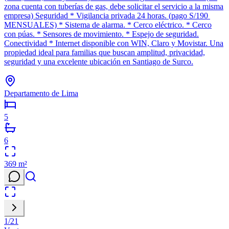
zona cuenta con tuberías de gas, debe solicitar el servicio a la misma
empresa) Seguridad * Vigilancia privada 24 horas. (pago S/190
MENSUALES) * Sistema de alarma. * Cerco eléctrico. * Cerco
con púas. * Sensores de movimiento. * Espejo de seguridad.
Conectividad * Internet disponible con WIN, Claro y Movistar. Una
propiedad ideal para familias que buscan amplitud, privacidad,
seguridad y una excelente ubicación en Santiago de Surco.
Departamento de Lima
5
6
369
m²
1
/
21