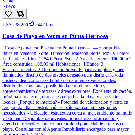
Venta
Nuevo
US$ 238.200
2442
hoy
Casa de Playa en Venta en Punta Hermosa
Casa de playa con Piscina, en Punta Hermosa — oportunidad
única en Malecón Norte Dirección: Malecón Norte, Mz O, Lote 9 -
La Planicie - Lima 15846, Perú Pisos: 2 Área de terreno: 160.00 m²
Área construida: 108.00 m² Habitaciones: 4 Baños: 3
Estacionamientos: 2 Descripción breve: Espacios amplios y bien
iluminados, diseño de dos niveles pensado para disfrutar la vida
costera. Ideal como casa familiar o para rentas vacacionales:
distribución funcional, posibilidad de modernización y
aprovechamiento de terrazas y áreas exteriores. Excelente ubicación,
próxima al malecón, con acceso rápido a la playa y a servicios
locales. ¿Por qué te interesa? - Potencial de valorización y renta en
temporada alta - Distribución versátil para adaptar según tus
necesidades - Ubicación estratégica cerca al mar, ambiente tranquilo
y familiar Disponible para visitas. Solicita más información y
agenda tu recorrido para conocer todo el potencial de esta casa de
playa. Consultar con el Agente Inmobiliario encargado para mayor
información 1154346.