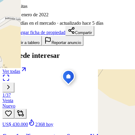
22
visitas
28 de enero de 2022
1651
días en el mercado
· actualizado hace 5 días
Descargar ficha de propiedad
Compartir
Añadir a tablero
Reportar anuncio
Te puede interesar
Ver todas
1
/
37
Venta
Nuevo
US$ 430.000
2368
hoy