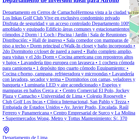
Departamento de Inversión ideal para Airbnb
Departamento en Cerros de CamachoHermosa vista a la ciudad y a
Los Inkas Golf Club Vive en exclusivo condominio privado
Disfruta de seguridad y un acceso controlado Departamento 100%
amoblado y equipado Edificio áreas comunes y estacionamientos
cómodos 2 Dorm | 1 Coch | Piscina | Jardín | Sala de Reuniones
Distribución: • Hall de ingreso • Sala comedor con mamparas de
piso a techo • Dorm principal c/Walk-In closet y baño incorporado •
2do Dormitorio c/closet de pared a pared • Baño completo amplio,
para visitas y el 2do Dorm • Cocina americana con reposteros altos
y bajos • Lavandería tipo europea con lavaseca • 1 cochera cómoda
para camioneta • 1 depósito tipo cuarto cómodo Equipamiento: •
Cocina c/horno, campana, refrigeradora y microondas • Lavandería
con lavadora, secador y terma • Dormitorios con camas, veladores y
banqueta • Luminaria LED y aire acondicionado • Espejos y
mamparas en baños Cerca a: • Centro Comercial El Polo, Jockey
Plaza y Camacho • Universidad de Lima • Colegio Roosevelt •
Club Golf Los Incas • Clínica Internacional, San Pablo y Tezza •
Embajada de Estados Unidos • Av. Javier Prado, Encalada, Raúl
Ferrero y Panamericana • Centro Empresarial de Surco y La Molina
• Supermercados Wong, Metro y Tottus Mantenimiento: S/. 370
Departamento de Lima