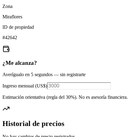
Zona
Miraflores
ID de propiedad
#
42642
¿Me alcanza?
Averígualo en 5 segundos — sin registrarte
Ingreso mensual (
US$
)
Estimación orientativa (regla del 30%
). No es asesoría financiera.
Historial de precios
No hay cambios de precio registrados