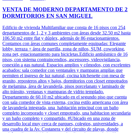
VENTA DE MODERNO DEPARTAMENTO DE 2
DORMITORIOS EN SAN MIGUEL
Edificio de vivienda Multifamiliar que consta de 16 pisos con 254
departamentos de 1, 2 y 3 ambientes con áreas desde 32.50 m2 hasta
106.50 m2 entre flat y dúplex, además de 86 estacionamientos.
Contamos con áreas comunes completamente equipadas: Elegante
lobby, terraza + área de parrilla, zona de niños, SUM, coworking,
zona pet, estacionamiento para bicicletas.Edificio antisísmico de 16
pisos, con sistema contraincendios, ascensores, videovigilancia,
conexión a gas natural. Espacios amplios y cómodos, con excelentes
acabados: sala comedor con ventanales y mamparas amplias que
permiten el ingreso de luz natural, cocina kitchenette con mesa de
granito, reposteros altos y bajos, dormitorios con closet empotrados
de melamina, área de lavandería, pisos porcelanato y laminado de
alto tránsito, ventanas y mamparas de vidrio templado.
Departamento de 60.10 m2 ubicado en el segundo piso que cuenta
con sala comedor de vista externa, cocina estilo americana con área
de lavandería integrada, una habitación principal con un baño
completo incorporado y closet empotrado, una habitacion secundaria
y un baño completo y compartido. #Ubicado en una zona de
desarrollo local muy cerca de parques, colegios, universidades, a
una cuadra de la Av. Costanera y del circuito de playas, donde