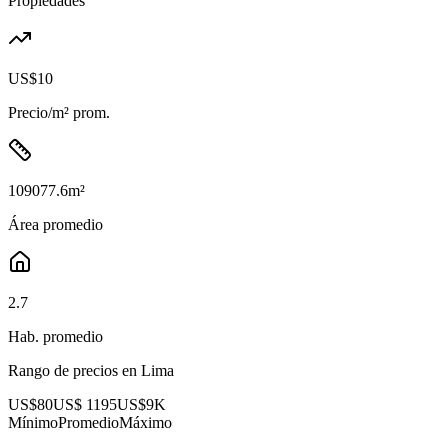
Propiedades
US$10
Precio/m² prom.
109077.6
m²
Área promedio
2.7
Hab. promedio
Rango de precios en
Lima
US$80
US$ 1195
US$9K
Mínimo
Promedio
Máximo