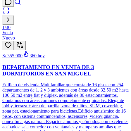
1
/
30
Venta
Nuevo
S/ 355.900
360
hoy
DEPARTAMENTO EN VENTA DE 3
DORMITORIOS EN SAN MIGUEL
Edificio de vivienda Multifamiliar que consta de 16 pisos con 254
departamentos de 1, 2 y 3 ambientes con áreas desde 32.50 m2 hasta
106.50 m2 entre flat y dúplex, además de 86 estacionamientos.
Contamos con áreas comunes completamente equipadas: Elegante
lobby, terraza + área de parrilla, zona de niños, SUM, coworking,
zona pet, estacionamiento para bicicletas.Edificio antisísmico de 16
pisos, con sistema contraincendios, ascensores, videovigilancia,
conexión a gas natural. Espacios amplios y cómodos, con excelentes
acabados: sala comedor con ventanales y mamparas amplias que