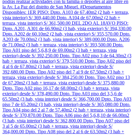
podrás realizar actividades con tu familia o deportes al aire libre en
la Av. La Paz del distrito de San Miguel. #Departamentos
Disponibles: 1ER PISO: Dpto. A103 de 67.40m2 (2 hab + terraza,
vista interior) S/ 369,440.00 Dpto. A104 de 67.00m2 (2 hab +
terraza, vista interior) S/ 361,500.00 DEL 2DO AL 18AVO PISO:
Dpto. A201, A301 de 66.90m2 (3 hab, vista exterior) S/ 394,330.00
Dpto. A202 de 60.10m2 (2 hab, vista exterior) S/ 355,570.00 Dpto.
A203 de 70.00m2 (3 hab, vista interior) S/ 389,000.00 Dpto. A206
de 71.00m2 (3 hab + terraza, vista interior) S/ 393,500.00 Dpto.
Tipo A01 piso del 5,6,8,9 de 69.00m2 (3 hab + terraza, vista
exterior) desde S/ 392,250.00 Dpto. Tipo A02 piso 3 de 64.30m2 (3
hab + terraza, vista exterior) S/ 379,510.00 Dpto. Tipo A02 piso del
4 al 6 de 67.80m2 (3 hab + terraza, vista exterior) desde S/
392,680.00 Dpto. Tipo A02 piso del 7 al 9 de 67.50m2 (3 hab +
terraza, vista exterior) desde S/ 384,250.00 Dpto. Tipo A02 piso 13
de 67.20m2 (3 hab + terraza, vista exterior) desde S/ 375,880.00
Dpto. Tipo A02 piso 16,17 de 68.00m2 (3 hab + terraza, vista
exterior) desde S/ 378,490.00 Dpto. Tipo A03 piso del 3,5,6 de
65.50m2 (3 hab, vista interior) desde S/ 366,700.00 Dpto. Tipo A03
piso 7 de 65.20m2 (3 hab, vista interior) desde S/ 365,080.00 Dpto.
Tipo A04 piso del 2 al 7 de 57.40m2 (2 hab + terraza, vista interior)
desde S/ 370,870.00 Dpto. Tipo A06 piso del 5,6,8,10 de 66.00m2
(3 hab, vista interior) desde S/ 362,800.00 Dpto. Tipo A07 piso del
3 al 5 de 65.00m2 (3 hab + terraza, vista interior) desde S/
364,000.00 Dpto. Tipo A08 piso del 2 al 6 de 63.50m2 (3 hab +