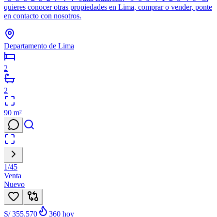
quieres conocer otras propiedades en Lima, comprar o vender, ponte
en contacto con nosotros.
Departamento de Lima
2
2
90
m²
1
/
45
Venta
Nuevo
S/ 355.570
360
hoy