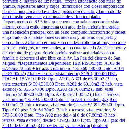
permiten el ingreso de luz natural, cocina kitchenette con mesa de
granito, reposteros altos y bajos, dormitorios con closet empotrados
de melamina, área de lavandería, pisos porcelanato y laminado de
alto tránsito, ventanas y mamparas de vidrio templado.
Departamento de 63.50m2 que cuenta con sala comedor de vista
interna, cocina estilo americana con área de lavandería integrada,
una habitación principal con un baño completo incorporado y closet
empotrado, dos habitaciones secundarias y un baño completo y
compartido. #Ubicado en una zona de desarrollo local muy cerca de
parques, colegios, universidades, a una cuadra de la Av. Costanera y
del circuito de playas, donde podrás realizar actividades con tu
familia o deportes al aire libre en la Av. La Paz del distrito de San
Miguel. #Departamentos Disponibles: 1ER PISO:Dpto. A103 de
67.40m2 (2 hab + terraza, vista interior) S/ 369,440.00 Dpto. A104
de 67.00m2 (2 hab + terraza, vista interior) S/ 361,500.00 DEL
2DO AL 18AVO PISO: Dpto. A201, A301 de 66.90m2 (3 hab,
vista exterior) S/ 394,330.00 Dpto. A202 de 60.10m2 (2 hab, vista
exterior) S/ 355,570.00 Dpto. A203 de 70.00m2 (3 hab, vista
interior) S/ 389,000.00 Dpto. A206 de 71.00m2 (3 hab + terraza,
vista interior) S/ 393,500.00 Dpto. Tipo A01 piso del 5,6,8,9 de
69.00m2 (3 hab + terraza, vista exterior) desde S/ 392,250.00 Dpto.
Tipo A02 piso 3 de 64.30m2 (3 hab + terraza, vista exterior) S/
379,510.00 Dpto. Tipo A02 piso del 4 al 6 de 67.80m2 (3 hab +
terraza, vista exterior) desde S/ 392,680.00 Dpto. Tipo A02 piso del
7 al 9 de 67.50m2 (3 hab + terraza, vista exterior) desde S/