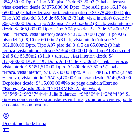
384,250.00 Dpto. Tipo A02 piso 13 de 67.20m2 (3 hab + terraza,
vista exterior) desde S/ 375,880.00 Dpto. Tipo A02 piso 16,17 de
68.00m2 (3 hab + terraza, vista exterior) desde S/ 378,490.00 Dpto.
Tipo A03 piso del 3,5,6 de 65.50m2 (3 hab, vista interior) desde S/
366,700.00 Dpto. Tipo A03 piso 7 de 65.20m2 (3 hab, vista interior)
desde S/ 365,080.00 Dpto. Tipo A04 piso del 2 al 7 de 57.40m2 (2
hab + terraza, vista interior) desde S/ 370,870.00 Dpto. Tipo A06
piso del 5,6,8,10 de 66.00m2 (3 hab, vista interior) desde S/
362,800.00 Dpto. Tipo A07 piso del 3 al 5 de 65.00m2 (3 hab +
terraza, vista interior) desde S/ 364,000.00 Dpto. Tipo A08 piso del
2 al 6 de 63.50m2 (3 hab + terraza, vista interior) desde S/
355,900.00 DUPLEX: Dpto. A1807 de 71.30m2 (1 hab + terraza,
vista interior) S/351,510.00 Dpto. A1808 de 67.50m2 (1 hab +
terraza, vista interior) S/337,730.00 Dpto. A1811 de 86.10m2 (2 hab
+ terraza, vista interior) S/413,470.00 Cocheras desde: S/ 46,880.00
Depósitos desde: S/ 15,600.00 #No se paga alcabala/Estreno
#Entrega Agosto 2026 #INFORMES: Angie Wong:
*9*5*6*2*9*2*7*4*4* Julia Balarezo: *9*6*0*4*1*2*8*4*0* Si
quieres conocer otras propiedades en Lima, comprar o vender, ponte
en contacto con nosotros.
Departamento de Lima