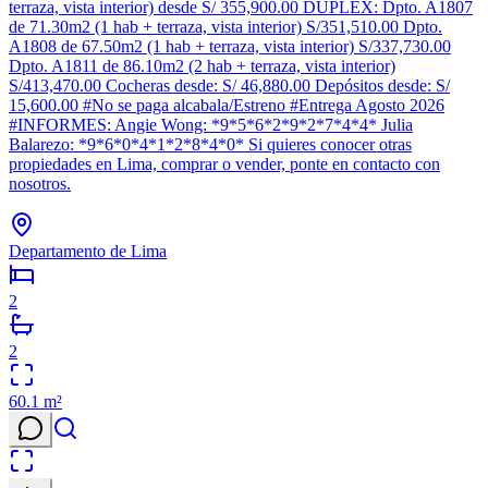
terraza, vista interior) desde S/ 355,900.00 DUPLEX: Dpto. A1807
de 71.30m2 (1 hab + terraza, vista interior) S/351,510.00 Dpto.
A1808 de 67.50m2 (1 hab + terraza, vista interior) S/337,730.00
Dpto. A1811 de 86.10m2 (2 hab + terraza, vista interior)
S/413,470.00 Cocheras desde: S/ 46,880.00 Depósitos desde: S/
15,600.00 #No se paga alcabala/Estreno #Entrega Agosto 2026
#INFORMES: Angie Wong: *9*5*6*2*9*2*7*4*4* Julia
Balarezo: *9*6*0*4*1*2*8*4*0* Si quieres conocer otras
propiedades en Lima, comprar o vender, ponte en contacto con
nosotros.
Departamento de Lima
2
2
60.1
m²