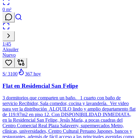
0
m²
1
/
45
Alquiler
Nuevo
S/ 3100
367
hoy
Flat en Residencial San Felipe
3 dormitorios que comparten un baño. 1 cuarto con baño de
servicio Recibidor, Sala comedor, cocina y lavandería. Ver video
para ver la distribución ALQUILO lindo y amplio departamento flat
de 119.97m2 en piso 12. Con DISPONIBILIDAD INMEDIATA,
en la Residencial San Felipe, Jesús María, a pocas cuadras del
Centro Comercial Real Plaza Salaverry, supermercados Metro,
clínicas, universidades, Centro Cultural Peruano Japones, bancos y
restaurantes, además de fácil acceso a las principales avenidas como