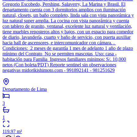
Gregorio Escobedo, Pershing, Salaverry, La Marina y Brasil. El
departamento cuenta con 3 dormitorios amplios con iluminación
natural, closets, un baño completo, linda sala con vista panorámica y
luz natural super amplia. La cocina con vista panorámica y cuenta
con tablero de granito, ventanal, excelente luz natural y ventilación,
tiene muebles reposteros altos y bajos, con un espacio para comedor
de diario, lavandería, cuarto y baño de servicio, con puerta auxiliar
hacia hall de ascensores, e intercomunicador con cámara. .
Condiciones: 2 meses de garantía 1 mes de adelanto 1 año de plazo
mínimo del Contrato No se permiten mascotas Uso: casa -
habitación para Familia Ingresos familiares minimos: S/. 10,000
netos (Con boleta/PDT) Reporte sentinel sin observaciones
negativas midorikishimoto.com - 991892141 - 981251629
Departamento de Lima
3
1
119.97
m²