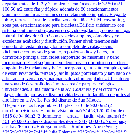
departamentos de 1, 2 y 3 ambientes con áreas desde 32.50 m2 hasta
106.50 m2 entre flat y dúplex, además de 86 estacionamientos.
Contamos con áreas comunes completamente equipadas: Elegante
lobby, terraza + área de parrilla, zona de niños, SUM, coworking,
zona pet, estacionamiento para bicicletas.Edificio antisísmico con
sistema contraincendios, ascensores, videovigilancia, conexión a gas
natural. Dúplex de 90 m2 con espacios amplios, cómodos y con
excelentes acabados y distribución. Primer nivel: tenemos sala
comedor de vista interna y baño completo de visitas, cocina
kitchenette con mesa de granito, reposteros altos y bajos, un
dormitorio principal con closet empotrado de melamina y baño
incorporado. En el segundo nivel tenemos un dormitorio con closet
empotrado de melamina y baño incorporado, un baño completo, sala
de estar, lavandería, terraza y jardín, pisos porcelanato y laminado de
alto tránsito, ventanas y mamparas de vidrio templado. #Ubicado en
una zona de desarrollo local muy cerca de parques, colegios,
universidades, a una cuadra de la Av. Costanera y del circuito de
playas, donde podrás realizar actividades con tu familia o deportes al
aire libre en la Av. La Paz del distrito de San Miguel.
#Departamentos Disponibles: Dúplex 1610 de 90.00m2 (2
dormitorio + terraza + jardín, vista interna) S/ 453,120.00 Dúplex
1615 de 94.60m2 (2 dormitorio + terraza + jardín, vista interna) S/
461,540.00 Cocheras disponibles desde: S/47,600.00 #No se paga
alcabala/Estreno #Entrega Inmediata #Informes: Angie Wong:
*9*5*6*2*9*2*7*4*4* Julia Balarezo: *9*6*0*4*1*2*8*4*0* Si