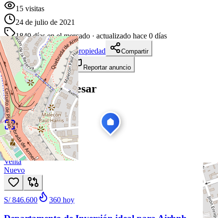
15
visitas
24 de julio de 2021
1840
días en el mercado
· actualizado hace 0 días
Descargar ficha de propiedad
Compartir
Añadir a tablero
Reportar anuncio
Te puede interesar
Ver todas
1
/
55
Venta
Nuevo
S/ 846.600
360
hoy