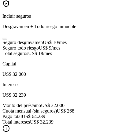
Incluir seguros
Desgravamen + Todo riesgo inmueble
Seguro desgravamen
US$ 10
/mes
Seguro todo riesgo
US$ 9
/mes
Total seguros
US$ 18
/mes
Capital
US$ 32.000
Intereses
US$ 32.239
Monto del préstamo
US$ 32.000
Cuota mensual (sin seguros)
US$ 268
Pago total
US$ 64.239
Total intereses
US$ 32.239