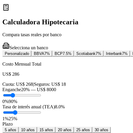
Calculadora Hipotecaria
Compara tasas reales por banco
Selecciona un banco
Personalizado
BBVA
7
%
BCP
7.5
%
Scotiabank
7
%
Interbank
7
%
Costo Mensual Total
US$ 286
Cuota:
US$ 268
|
Seguros:
US$ 18
Enganche
20
% —
US$ 8000
0%
90%
Tasa de interés anual (TEA)
8.0
%
1
%
25
%
Plazo
5
años
10
años
15
años
20
años
25
años
30
años