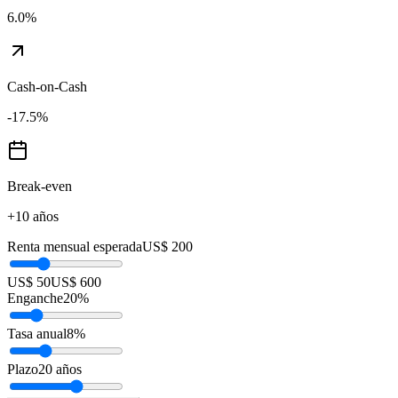
6.0
%
Cash-on-Cash
-17.5
%
Break-even
+10 años
Renta mensual esperada
US$ 200
US$ 50
US$ 600
Enganche
20
%
Tasa anual
8
%
Plazo
20
años