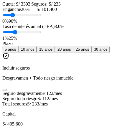
Cuota:
S/ 3393
|
Seguros:
S/ 233
Enganche
20
% —
S/ 101.400
0%
90%
Tasa de interés anual (TEA)
8.0
%
1
%
25
%
Plazo
5
años
10
años
15
años
20
años
25
años
30
años
Incluir seguros
Desgravamen + Todo riesgo inmueble
Seguro desgravamen
S/ 122
/mes
Seguro todo riesgo
S/ 112
/mes
Total seguros
S/ 233
/mes
Capital
S/ 405.600