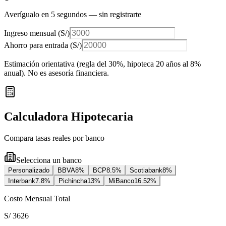
Averígualo en 5 segundos — sin registrarte
Ingreso mensual (
S/
)
Ahorro para entrada (
S/
)
Estimación orientativa (regla del 30%
, hipoteca 20 años al 8%
anual
). No es asesoría financiera.
Calculadora Hipotecaria
Compara tasas reales por banco
Selecciona un banco
Personalizado
BBVA
8
%
BCP
8.5
%
Scotiabank
8
%
Interbank
7.8
%
Pichincha
13
%
MiBanco
16.52
%
Costo Mensual Total
S/ 3626