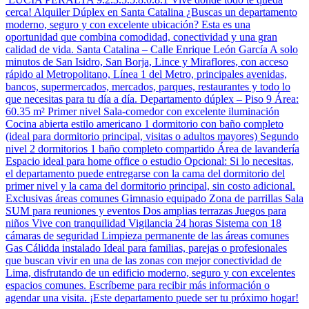
cerca! Alquiler Dúplex en Santa Catalina ¿Buscas un departamento
moderno, seguro y con excelente ubicación? Esta es una
oportunidad que combina comodidad, conectividad y una gran
calidad de vida. Santa Catalina – Calle Enrique León García A solo
minutos de San Isidro, San Borja, Lince y Miraflores, con acceso
rápido al Metropolitano, Línea 1 del Metro, principales avenidas,
bancos, supermercados, mercados, parques, restaurantes y todo lo
que necesitas para tu día a día. Departamento dúplex – Piso 9 Área:
60.35 m² Primer nivel Sala-comedor con excelente iluminación
Cocina abierta estilo americano 1 dormitorio con baño completo
(ideal para dormitorio principal, visitas o adultos mayores) Segundo
nivel 2 dormitorios 1 baño completo compartido Área de lavandería
Espacio ideal para home office o estudio Opcional: Si lo necesitas,
el departamento puede entregarse con la cama del dormitorio del
primer nivel y la cama del dormitorio principal, sin costo adicional.
Exclusivas áreas comunes Gimnasio equipado Zona de parrillas Sala
SUM para reuniones y eventos Dos amplias terrazas Juegos para
niños Vive con tranquilidad Vigilancia 24 horas Sistema con 18
cámaras de seguridad Limpieza permanente de las áreas comunes
Gas Cálidda instalado Ideal para familias, parejas o profesionales
que buscan vivir en una de las zonas con mejor conectividad de
Lima, disfrutando de un edificio moderno, seguro y con excelentes
espacios comunes. Escríbeme para recibir más información o
agendar una visita. ¡Este departamento puede ser tu próximo hogar!