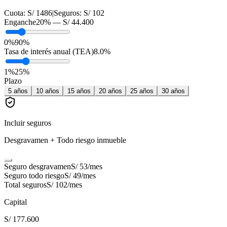
Cuota:
S/ 1486
|
Seguros:
S/ 102
Enganche
20
% —
S/ 44.400
0%
90%
Tasa de interés anual (TEA)
8.0
%
1
%
25
%
Plazo
5
años
10
años
15
años
20
años
25
años
30
años
Incluir seguros
Desgravamen + Todo riesgo inmueble
Seguro desgravamen
S/ 53
/mes
Seguro todo riesgo
S/ 49
/mes
Total seguros
S/ 102
/mes
Capital
S/ 177.600