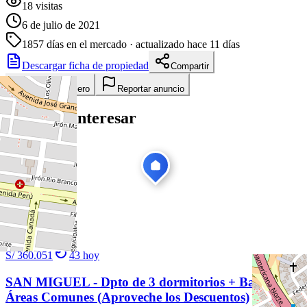
18
visitas
6 de julio de 2021
1857
días en el mercado
· actualizado hace 11 días
Descargar ficha de propiedad
Compartir
Añadir a tablero
Reportar anuncio
Te puede interesar
Ver todas
1
/
20
Venta
Nuevo
S/ 360.051
43
hoy
SAN MIGUEL - Dpto de 3 dormitorios + Balcón +
Áreas Comunes (Aproveche los Descuentos)