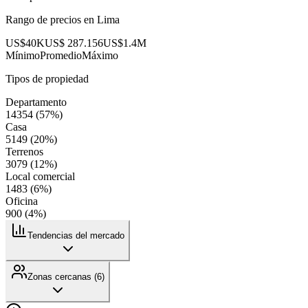
Rango de precios en
Lima
US$40K
US$ 287.156
US$1.4M
Mínimo
Promedio
Máximo
Tipos de propiedad
Departamento
14354
(
57
%)
Casa
5149
(
20
%)
Terrenos
3079
(
12
%)
Local comercial
1483
(
6
%)
Oficina
900
(
4
%)
Tendencias del mercado
Zonas cercanas (
6
)