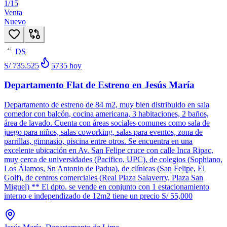
1
/
15
Venta
Nuevo
DS
47
S/ 735.525
5735
hoy
Departamento Flat de Estreno en Jesús María
Departamento de estreno de 84 m2, muy bien distribuido en sala
comedor con balcón, cocina americana, 3 habitaciones, 2 baños,
área de lavado. Cuenta con áreas sociales comunes como sala de
juego para niños, salas coworking, salas para eventos, zona de
parrillas, gimnasio, piscina entre otros. Se encuentra en una
excelente ubicación en Av. San Felipe cruce con calle Inca Ripac,
muy cerca de universidades (Pacifico, UPC), de colegios (Sophiano,
Los Álamos, Sn Antonio de Padua), de clínicas (San Felipe, El
Golf), de centros comerciales (Real Plaza Salaverry, Plaza San
Miguel) ** El dpto. se vende en conjunto con 1 estacionamiento
interno e independizado de 12m2 tiene un precio S/ 55,000