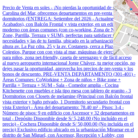
Precio de Venta en soles - ¡No pierdas la oportunidad de ser parte de
Carolina del Mar, ofrecemos departamentos en pre-venta de 3
dormitorios (ENTREGA: Setiembre del 2026 - Actualmente en
Acabados), con Balcón Frontal y vista exterior, en un edificio
moderno con áreas comunes (con co-working, Zona de Niños, Bike
Zone, Parrilla, Terraza y SUM), perfectas para satisfacer tus
necesidades y las de tu familia, ubicado en la urbanización Miramar
altura av. La Paz cdra. 25 y la av. Costanera, cerca a Plaza Vea,
Colegios, Parque con con vista al mar, máquinas de ejercicio, zona
para niños, zona pet-friendly, caseta de serenazgo y de fácil acceso
al nuevo aeropuerto internacional Jorge Chávez, tu mejor opción, no
dejes pasar la oportunidad, aprovecha los precios de pre-venta y los
bonos de descuento. PRE-VENTA DEPARTAMENTO (301-401) -
Áreas Comunes: CoWorking + Zona de niños + Bike zone +
Parrilla + Terraza + SUM - Sala - Comedor amplia - Cocina
Kitchenette con muebles e isla tipo mesa con tablero de granito - 3
Dormitorios con Closets de melamine (Principal con Balcón frontal
vista exterior y baño privado, 1 Dormitorio secundario frontal con
vista Exterior) - Área del departamento: 78.40 m² - Pisos: 3-4 -
Número de pisos: 9 en edificio con Ascensor y 32 departamentos en
total - Depósito Disponible desde S/ 5,248.00 (No incluído en el
precio) - Cochera Disponible desde S/ 50,000.00 (No incluída en el
precio) Exclusivo edificio ubicado en la urbanización Miramar en el
distrito de San Miguel, con Ascensor, Recepción y Lobby, con