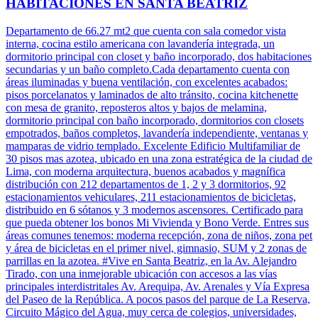
HABITACIONES EN SANTA BEATRIZ
Departamento de 66.27 mt2 que cuenta con sala comedor vista
interna, cocina estilo americana con lavandería integrada, un
dormitorio principal con closet y baño incorporado, dos habitaciones
secundarias y un baño completo.Cada departamento cuenta con
áreas iluminadas y buena ventilación, con excelentes acabados:
pisos porcelanatos y laminados de alto tránsito, cocina kitchenette
con mesa de granito, reposteros altos y bajos de melamina,
dormitorio principal con baño incorporado, dormitorios con closets
empotrados, baños completos, lavandería independiente, ventanas y
mamparas de vidrio templado. Excelente Edificio Multifamiliar de
30 pisos mas azotea, ubicado en una zona estratégica de la ciudad de
Lima, con moderna arquitectura, buenos acabados y magnífica
distribución con 212 departamentos de 1, 2 y 3 dormitorios, 92
estacionamientos vehiculares, 211 estacionamientos de bicicletas,
distribuido en 6 sótanos y 3 modernos ascensores. Certificado para
que pueda obtener los bonos Mi Vivienda y Bono Verde. Entres sus
áreas comunes tenemos: moderna recepción, zona de niños, zona pet
y área de bicicletas en el primer nivel, gimnasio, SUM y 2 zonas de
parrillas en la azotea. #Vive en Santa Beatriz, en la Av. Alejandro
Tirado, con una inmejorable ubicación con accesos a las vías
principales interdistritales Av. Arequipa, Av. Arenales y Vía Expresa
del Paseo de la República. A pocos pasos del parque de La Reserva,
Circuito Mágico del Agua, muy cerca de colegios, universidades,