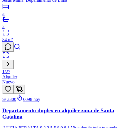
Jesús María, Departamento de Lima
3
2
84
m²
1
/
27
Alquiler
Nuevo
S/ 3300
6098
hoy
Departamento duplex en alquiler zona de Santa
Catalina
LUCIA PERALTA 9.2.3.5.5.8.0.8.1 Vive donde todo te queda