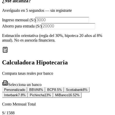
¿Me alcanza?
Averígualo en 5 segundos — sin registrarte
Ingreso mensual (
S/
)
Ahorro para entrada (
S/
)
Estimación orientativa (regla del 30%
, hipoteca 20 años al 8%
anual
). No es asesoría financiera.
Calculadora Hipotecaria
Compara tasas reales por banco
Selecciona un banco
Personalizado
BBVA
8
%
BCP
8.5
%
Scotiabank
8
%
Interbank
7.8
%
Pichincha
13
%
MiBanco
16.52
%
Costo Mensual Total
S/ 1588