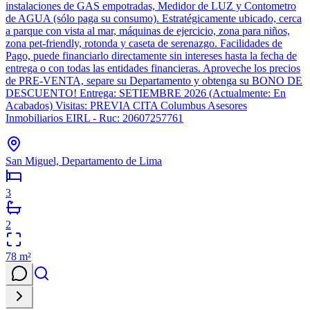
instalaciones de GAS empotradas, Medidor de LUZ y Contometro
de AGUA (sólo paga su consumo). Estratégicamente ubicado, cerca
a parque con vista al mar, máquinas de ejercicio, zona para niños,
zona pet-friendly, rotonda y caseta de serenazgo. Facilidades de
Pago, puede financiarlo directamente sin intereses hasta la fecha de
entrega o con todas las entidades financieras. Aproveche los precios
de PRE-VENTA, separe su Departamento y obtenga su BONO DE
DESCUENTO! Entrega: SETIEMBRE 2026 (Actualmente: En
Acabados) Visitas: PREVIA CITA Columbus Asesores
Inmobiliarios EIRL - Ruc: 20607257761
San Miguel, Departamento de Lima
3
2
78
m²