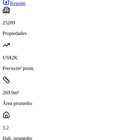
Reporte
25209
Propiedades
US$2K
Precio/m² prom.
269.9
m²
Área promedio
3.2
Hab. promedio