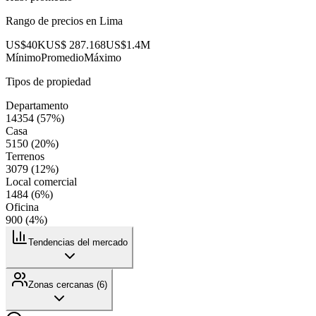
Rango de precios en
Lima
US$40K
US$ 287.168
US$1.4M
Mínimo
Promedio
Máximo
Tipos de propiedad
Departamento
14354
(
57
%)
Casa
5150
(
20
%)
Terrenos
3079
(
12
%)
Local comercial
1484
(
6
%)
Oficina
900
(
4
%)
Tendencias del mercado
Zonas cercanas (
6
)