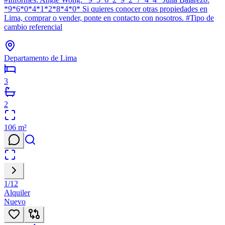
*9*6*0*4*1*2*8*4*0* Si quieres conocer otras propiedades en
Lima, comprar o vender, ponte en contacto con nosotros. #Tipo de
cambio referencial
Departamento de Lima
3
2
106
m²
1
/
12
Alquiler
Nuevo