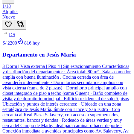
1
/
18
Alquiler
Nuevo
DS
49
S/ 2200
816
hoy
Departamento en Jesús María
3 Dorm | Vista externa | Piso 4 | Sin estacionamiento Características
y distribución del departamento: · Área total: 80 m² . Sala - comedor
amplia con buena iluminación . Cocina cerrada con área de
lavandería independiente · Dormitorios secundarios amplios con
vista externa (cama de 2 plazas) · Dormitorio principal amplio con
closet integrado de piso a techo (cama Queen) · Baño completo de
visita y de dormitorio principal . Edificio residencial de solo 5 pisos
Ubicación y puntos de interés cercanos: · Ubicado en una zona
estratégica de Jesús María, límite con Lince y San Isidro · Con
cercanía al Real Plaza Salaverry, con acceso a supermercados,
restaurantes, bancos y tiendas · Rodeado de áreas verdes y muy
cerca del Campo de Marte, ideal para caminar o hacer deporte ·
Conexión inmediata a avenidas principales como Av. Salaverry, Av.