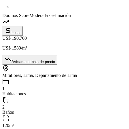
50
Doomos Score
Moderada · estimación
Local
US$ 190.700
US$ 1589
/m²
Avísame si baja de precio
Miraflores, Lima, Departamento de Lima
1
Habitaciones
2
Baños
120
m²