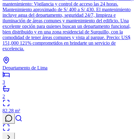
mantenimiento: Vigilancia y control de acceso las 24 horas.
Mantenimiento aproximado de S/ 400 a S/ 430. El mantenimiento
incluye agua del departamento, seguridad 24/7, limpieza e
iluminación de áreas comunes y mantenimiento del edificio. Una
excelente opción para quienes buscan un departamento funcional,
bien distribuido y en una zona residencial de Surquillo, con la
comodidad de tener áreas comunes y vista al parque. Precio: US$
151,000 121% comprometidos en brindarte un servicio de
excelencia.
Departamento de Lima
3
2
82.28
m²