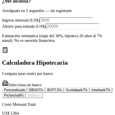
¿Me alcanza?
Averígualo en 5 segundos — sin registrarte
Ingreso mensual (
US$
)
Ahorro para entrada (
US$
)
Estimación orientativa (regla del 30%
, hipoteca 20 años al 7%
anual
). No es asesoría financiera.
Calculadora Hipotecaria
Compara tasas reales por banco
Selecciona un banco
Personalizado
BBVA
7
%
BCP
7.5
%
Scotiabank
7
%
Interbank
7
%
Pichincha
9
%
MiBanco
Costo Mensual Total
US$ 1364