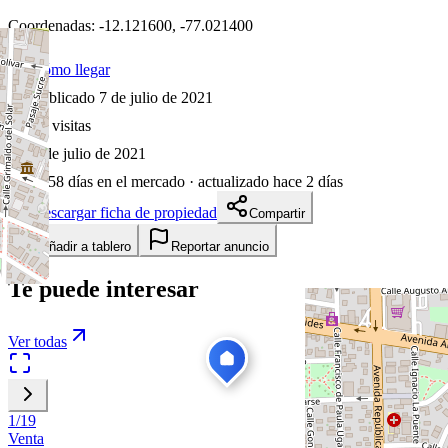
Coordenadas:
-12.121600
,
-77.021400
Cómo llegar
Publicado 7 de julio de 2021
21
visitas
7 de julio de 2021
1858
días en el mercado
· actualizado hace 2 días
Descargar ficha de propiedad
Compartir
Añadir a tablero
Reportar anuncio
Te puede interesar
Ver todas
1
/
19
Venta