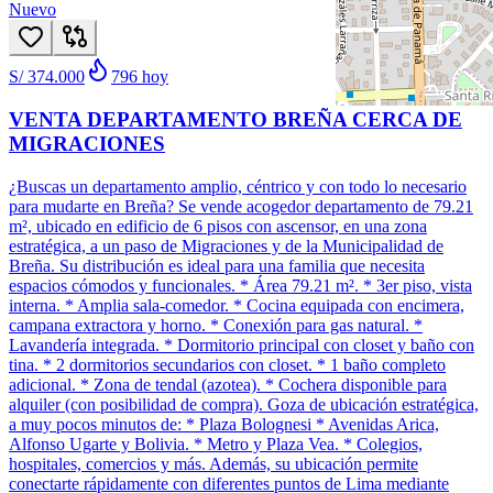
Nuevo
S/ 374.000
796
hoy
VENTA DEPARTAMENTO BREÑA CERCA DE
MIGRACIONES
¿Buscas un departamento amplio, céntrico y con todo lo necesario
para mudarte en Breña? Se vende acogedor departamento de 79.21
m², ubicado en edificio de 6 pisos con ascensor, en una zona
estratégica, a un paso de Migraciones y de la Municipalidad de
Breña. Su distribución es ideal para una familia que necesita
espacios cómodos y funcionales. * Área 79.21 m². * 3er piso, vista
interna. * Amplia sala-comedor. * Cocina equipada con encimera,
campana extractora y horno. * Conexión para gas natural. *
Lavandería integrada. * Dormitorio principal con closet y baño con
tina. * 2 dormitorios secundarios con closet. * 1 baño completo
adicional. * Zona de tendal (azotea). * Cochera disponible para
alquiler (con posibilidad de compra). Goza de ubicación estratégica,
a muy pocos minutos de: * Plaza Bolognesi * Avenidas Arica,
Alfonso Ugarte y Bolivia. * Metro y Plaza Vea. * Colegios,
hospitales, comercios y más. Además, su ubicación permite
conectarte rápidamente con diferentes puntos de Lima mediante