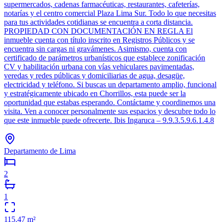
supermercados, cadenas farmacéuticas, restaurantes, cafeterías,
notarías y el centro comercial Plaza Lima Sur. Todo lo que necesitas
para tus actividades cotidianas se encuentra a corta distancia.
PROPIEDAD CON DOCUMENTACIÓN EN REGLA El
inmueble cuenta con título inscrito en Registros Públicos y se
encuentra sin cargas ni gravámenes. Asimismo, cuenta con
certificado de parámetros urbanísticos que establece zonificación
CV y habilitación urbana con vías vehiculares pavimentadas,
veredas y redes públicas y domiciliarias de agua, desagüe,
electricidad y teléfono. Si buscas un departamento amplio, funcional
y estratégicamente ubicado en Chorrillos, esta puede ser la
oportunidad que estabas esperando. Contáctame y coordinemos una
visita. Ven a conocer personalmente sus espacios y descubre todo lo
que este inmueble puede ofrecerte. Ibis Ingaruca – 9.9.3.5.9.6.1.4.8
Departamento de Lima
2
1
115.47
m²