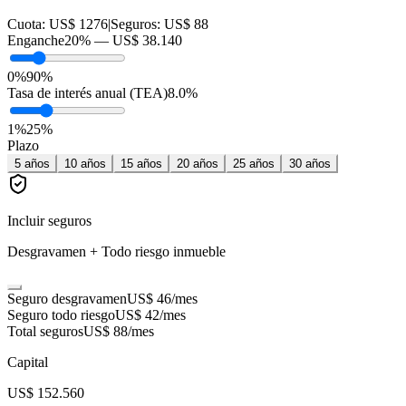
Cuota:
US$ 1276
|
Seguros:
US$ 88
Enganche
20
% —
US$ 38.140
0%
90%
Tasa de interés anual (TEA)
8.0
%
1
%
25
%
Plazo
5
años
10
años
15
años
20
años
25
años
30
años
Incluir seguros
Desgravamen + Todo riesgo inmueble
Seguro desgravamen
US$ 46
/mes
Seguro todo riesgo
US$ 42
/mes
Total seguros
US$ 88
/mes
Capital
US$ 152.560