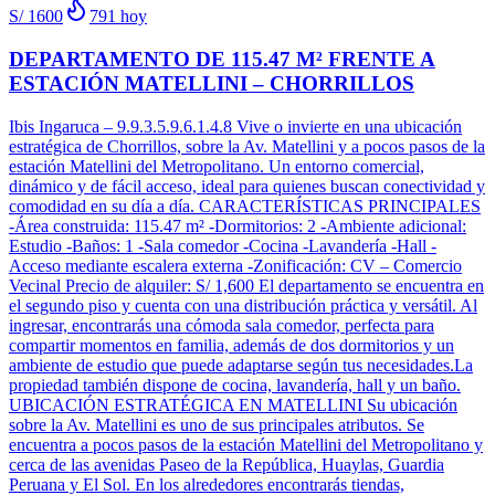
S/ 1600
791
hoy
DEPARTAMENTO DE 115.47 M² FRENTE A
ESTACIÓN MATELLINI – CHORRILLOS
Ibis Ingaruca – 9.9.3.5.9.6.1.4.8 Vive o invierte en una ubicación
estratégica de Chorrillos, sobre la Av. Matellini y a pocos pasos de la
estación Matellini del Metropolitano. Un entorno comercial,
dinámico y de fácil acceso, ideal para quienes buscan conectividad y
comodidad en su día a día. CARACTERÍSTICAS PRINCIPALES
-Área construida: 115.47 m² -Dormitorios: 2 -Ambiente adicional:
Estudio -Baños: 1 -Sala comedor -Cocina -Lavandería -Hall -
Acceso mediante escalera externa -Zonificación: CV – Comercio
Vecinal Precio de alquiler: S/ 1,600 El departamento se encuentra en
el segundo piso y cuenta con una distribución práctica y versátil. Al
ingresar, encontrarás una cómoda sala comedor, perfecta para
compartir momentos en familia, además de dos dormitorios y un
ambiente de estudio que puede adaptarse según tus necesidades.La
propiedad también dispone de cocina, lavandería, hall y un baño.
UBICACIÓN ESTRATÉGICA EN MATELLINI Su ubicación
sobre la Av. Matellini es uno de sus principales atributos. Se
encuentra a pocos pasos de la estación Matellini del Metropolitano y
cerca de las avenidas Paseo de la República, Huaylas, Guardia
Peruana y El Sol. En los alrededores encontrarás tiendas,