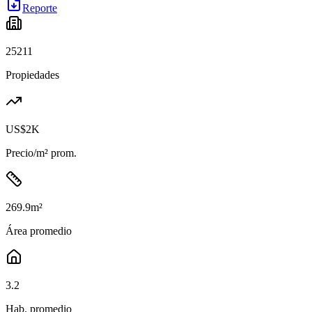
Reporte
25211
Propiedades
US$2K
Precio/m² prom.
269.9
m²
Área promedio
3.2
Hab. promedio