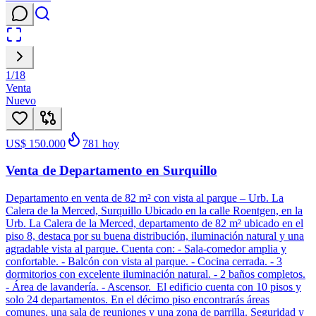
1
/
18
Venta
Nuevo
US$ 150.000
781
hoy
Venta de Departamento en Surquillo
Departamento en venta de 82 m² con vista al parque – Urb. La
Calera de la Merced, Surquillo Ubicado en la calle Roentgen, en la
Urb. La Calera de la Merced, departamento de 82 m² ubicado en el
piso 8, destaca por su buena distribución, iluminación natural y una
agradable vista al parque. Cuenta con: - Sala-comedor amplia y
confortable. - Balcón con vista al parque. - Cocina cerrada. - 3
dormitorios con excelente iluminación natural. - 2 baños completos.
- Área de lavandería. - Ascensor. El edificio cuenta con 10 pisos y
solo 24 departamentos. En el décimo piso encontrarás áreas
comunes, una sala de reuniones y una zona de parrilla. Seguridad y