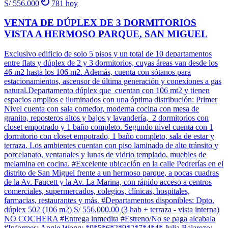
S/ 556.000
781
hoy
VENTA DE DÚPLEX DE 3 DORMITORIOS
VISTA A HERMOSO PARQUE, SAN MIGUEL
Exclusivo edificio de solo 5 pisos y un total de 10 departamentos
entre flats y dúplex de 2 y 3 dormitorios, cuyas áreas van desde los
46 m2 hasta los 106 m2. Además, cuenta con sótanos para
estacionamientos, ascensor de última generación y conexiones a gas
natural.Departamento dúplex que cuentan con 106 mt2 y tienen
espacios amplios e iluminados con una óptima distribución: Primer
Nivel cuenta con sala comedor, moderna cocina con mesa de
granito, reposteros altos y bajos y lavandería, 2 dormitorios con
closet empotrado y 1 baño completo. Segundo nivel cuenta con 1
dormitorio con closet empotrado, 1 baño completo, sala de estar y
terraza. Los ambientes cuentan con piso laminado de alto tránsito y
porcelanato, ventanales y lunas de vidrio templado, muebles de
melamina en cocina. #Excelente ubicación en la calle Pedrerías en el
distrito de San Miguel frente a un hermoso parque, a pocas cuadras
de la Av. Faucett y la Av. La Marina, con rápido acceso a centros
comerciales, supermercados, colegios, clínicas, hospitales,
farmacias, restaurantes y más. #Departamentos disponibles: Dpto.
dúplex 502 (106 m2) S/ 556,000.00 (3 hab + terraza - vista interna)
NO COCHERA #Entrega inmedita #Estreno/No se paga alcabala
#Informes: Angie Wong: *9*5*6*2*9*2*7*4*4* Julia Balarezo: