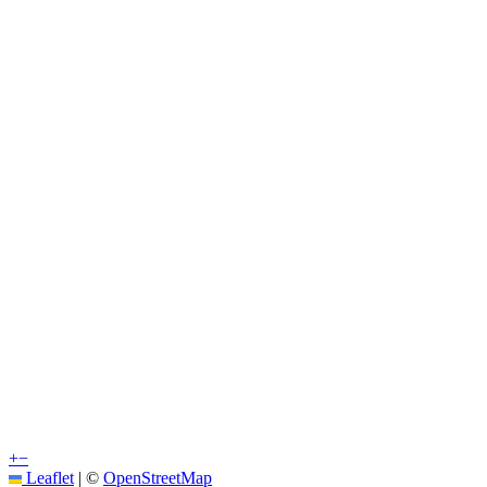
+
−
Leaflet
|
©
OpenStreetMap