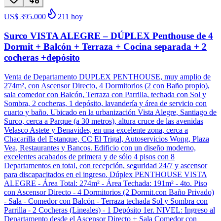
US$ 395.000
211
hoy
Surco VISTA ALEGRE – DÚPLEX Penthouse de 4
Dormit + Balcón + Terraza + Cocina separada + 2
cocheras +depósito
Venta de Departamento DUPLEX PENTHOUSE, muy amplio de
274m², con Ascensor Directo, 4 Dormitorios (2 con Baño propio),
sala comedor con Balcón, Terraza con Parrilla, techada con Sol y
Sombra, 2 cocheras, 1 depósito, lavandería y área de servicio con
cuarto y baño. Ubicado en la urbanización Vista Alegre, Santiago de
Surco, cerca a Parque (a 30 metros), altura cruce de las avenidas
Velasco Astete y Benavides, en una excelente zona, cerca a
Chacarilla del Estanque, CC El Trigal, Autoservicios Wong, Plaza
Vea, Restaurantes y Bancos. Edificio con un diseño moderno,
excelentes acabados de primera y de sólo 4 pisos con 8
Departamentos en total, con recepción, seguridad 24/7 y ascensor
para discapacitados en el ingreso. Dúplex PENTHOUSE VISTA
ALEGRE - Área Total: 274m² - Área Techada: 191m² - 4to. Piso
con Ascensor Directo - 4 Dormitorios (2 Dormit.con Baño Privado)
- Sala - Comedor con Balcón - Terraza techada Sol y Sombra con
Parrilla - 2 Cocheras (Lineales) - 1 Depósito 1er. NIVEL: Ingreso al
Departamento desde el Ascensor Directo + Sala Comedor con