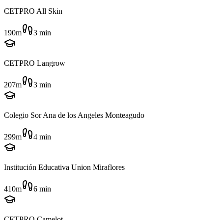
CETPRO All Skin
190m
3
min
CETPRO Langrow
207m
3
min
Colegio Sor Ana de los Angeles Monteagudo
299m
4
min
Institución Educativa Union Miraflores
410m
6
min
CETPRO Camelot