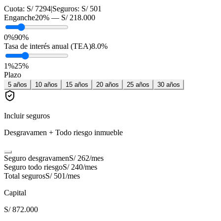
Cuota:
S/ 7294
|
Seguros:
S/ 501
Enganche
20
% —
S/ 218.000
0%
90%
Tasa de interés anual (TEA)
8.0
%
1
%
25
%
Plazo
5
años
10
años
15
años
20
años
25
años
30
años
Incluir seguros
Desgravamen + Todo riesgo inmueble
Seguro desgravamen
S/ 262
/mes
Seguro todo riesgo
S/ 240
/mes
Total seguros
S/ 501
/mes
Capital
S/ 872.000