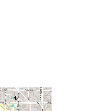
+
−
Leaflet
|
©
OpenStreetMap