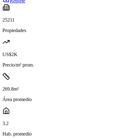
Reporte
25211
Propiedades
US$2K
Precio/m² prom.
269.8
m²
Área promedio
3.2
Hab. promedio