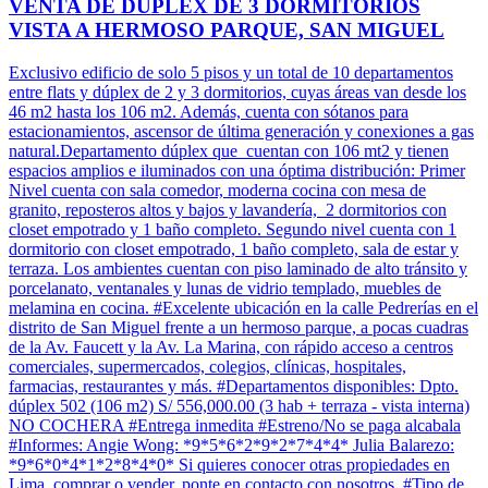
VENTA DE DÚPLEX DE 3 DORMITORIOS
VISTA A HERMOSO PARQUE, SAN MIGUEL
Exclusivo edificio de solo 5 pisos y un total de 10 departamentos
entre flats y dúplex de 2 y 3 dormitorios, cuyas áreas van desde los
46 m2 hasta los 106 m2. Además, cuenta con sótanos para
estacionamientos, ascensor de última generación y conexiones a gas
natural.Departamento dúplex que cuentan con 106 mt2 y tienen
espacios amplios e iluminados con una óptima distribución: Primer
Nivel cuenta con sala comedor, moderna cocina con mesa de
granito, reposteros altos y bajos y lavandería, 2 dormitorios con
closet empotrado y 1 baño completo. Segundo nivel cuenta con 1
dormitorio con closet empotrado, 1 baño completo, sala de estar y
terraza. Los ambientes cuentan con piso laminado de alto tránsito y
porcelanato, ventanales y lunas de vidrio templado, muebles de
melamina en cocina. #Excelente ubicación en la calle Pedrerías en el
distrito de San Miguel frente a un hermoso parque, a pocas cuadras
de la Av. Faucett y la Av. La Marina, con rápido acceso a centros
comerciales, supermercados, colegios, clínicas, hospitales,
farmacias, restaurantes y más. #Departamentos disponibles: Dpto.
dúplex 502 (106 m2) S/ 556,000.00 (3 hab + terraza - vista interna)
NO COCHERA #Entrega inmedita #Estreno/No se paga alcabala
#Informes: Angie Wong: *9*5*6*2*9*2*7*4*4* Julia Balarezo:
*9*6*0*4*1*2*8*4*0* Si quieres conocer otras propiedades en
Lima, comprar o vender, ponte en contacto con nosotros. #Tipo de