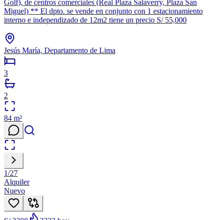
Golf), de centros comerciales (Real Plaza Salaverry, Plaza San
Miguel) ** El dpto. se vende en conjunto con 1 estacionamiento
interno e independizado de 12m2 tiene un precio S/ 55,000
Jesús María, Departamento de Lima
3
2
84
m²
1
/
27
Alquiler
Nuevo