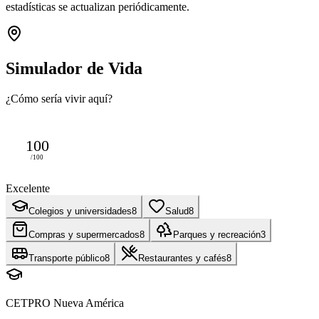
estadísticas se actualizan periódicamente.
Simulador de Vida
¿Cómo sería vivir aquí?
100
/100
Excelente
Colegios y universidades
8
Salud
8
Compras y supermercados
8
Parques y recreación
3
Transporte público
8
Restaurantes y cafés
8
CETPRO Nueva América