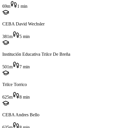
69m
1
min
CEBA David Wechsler
381m
5
min
Institución Educativa Trilce De Breña
501m
7
min
Trilce Torrico
625m
8
min
CEBA Andres Bello
635m
8
min