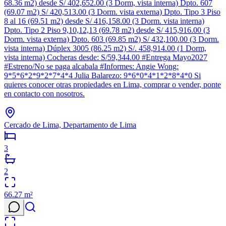
68.36 m2) desde S/ 402,652.00 (3 Dorm, vista interna) Dpto. 607
(69.07 m2) S/ 420,513.00 (3 Dorm. vista externa) Dpto. Tipo 3 Piso
8 al 16 (69.51 m2) desde S/ 416,158.00 (3 Dorm. vista interna)
Dpto. Tipo 2 Piso 9,10,12,13 (69.78 m2) desde S/ 415,916.00 (3
Dorm. vista externa) Dpto. 603 (69.85 m2) S/ 432,100.00 (3 Dorm.
vista interna) Dúplex 3005 (86.25 m2) S/. 458,914.00 (1 Dorm,
vista interna) Cocheras desde: S/59,344.00 #Entrega Mayo2027
#Estreno/No se paga alcabala #Informes: Angie Wong:
9*5*6*2*9*2*7*4*4 Julia Balarezo: 9*6*0*4*1*2*8*4*0 Si
quieres conocer otras propiedades en Lima, comprar o vender, ponte
en contacto con nosotros.
Cercado de Lima, Departamento de Lima
3
2
66.27
m²