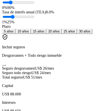
0%
90%
Tasa de interés anual (TEA)
8.0
%
1
%
25
%
Plazo
5
años
10
años
15
años
20
años
25
años
30
años
Incluir seguros
Desgravamen + Todo riesgo inmueble
Seguro desgravamen
US$ 26
/mes
Seguro todo riesgo
US$ 24
/mes
Total seguros
US$ 51
/mes
Capital
US$ 88.000
Intereses
US$ 88.656