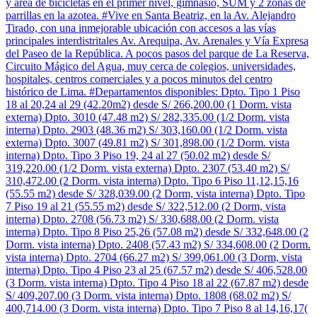
y área de bicicletas en el primer nivel, gimnasio, SUM y 2 zonas de
parrillas en la azotea. #Vive en Santa Beatriz, en la Av. Alejandro
Tirado, con una inmejorable ubicación con accesos a las vías
principales interdistritales Av. Arequipa, Av. Arenales y Vía Expresa
del Paseo de la República. A pocos pasos del parque de La Reserva,
Circuito Mágico del Agua, muy cerca de colegios, universidades,
hospitales, centros comerciales y a pocos minutos del centro
histórico de Lima. #Departamentos disponibles: Dpto. Tipo 1 Piso
18 al 20,24 al 29 (42.20m2) desde S/ 266,200.00 (1 Dorm. vista
externa) Dpto. 3010 (47.48 m2) S/ 282,335.00 (1/2 Dorm. vista
interna) Dpto. 2903 (48.36 m2) S/ 303,160.00 (1/2 Dorm. vista
externa) Dpto. 3007 (49.81 m2) S/ 301,898.00 (1/2 Dorm. vista
interna) Dpto. Tipo 3 Piso 19, 24 al 27 (50.02 m2) desde S/
319,220.00 (1/2 Dorm. vista externa) Dpto. 2307 (53.40 m2) S/
310,472.00 (2 Dorm. vista interna) Dpto. Tipo 6 Piso 11,12,15,16
(55.55 m2) desde S/ 328,039.00 (2 Dorm, vista interna) Dpto. Tipo
7 Piso 19 al 21 (55.55 m2) desde S/ 322,512.00 (2 Dorm, vista
interna) Dpto. 2708 (56.73 m2) S/ 330,688.00 (2 Dorm. vista
interna) Dpto. Tipo 8 Piso 25,26 (57.08 m2) desde S/ 332,648.00 (2
Dorm. vista interna) Dpto. 2408 (57.43 m2) S/ 334,608.00 (2 Dorm.
vista interna) Dpto. 2704 (66.27 m2) S/ 399,061.00 (3 Dorm, vista
interna) Dpto. Tipo 4 Piso 23 al 25 (67.57 m2) desde S/ 406,528.00
(3 Dorm. vista interna) Dpto. Tipo 4 Piso 18 al 22 (67.87 m2) desde
S/ 409,207.00 (3 Dorm. vista interna) Dpto. 1808 (68.02 m2) S/
400,714.00 (3 Dorm. vista interna) Dpto. Tipo 7 Piso 8 al 14,16,17(