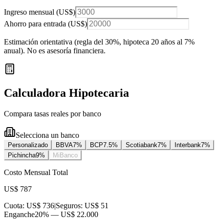
Ingreso mensual (
US$
)
Ahorro para entrada (
US$
)
Estimación orientativa (regla del 30%
, hipoteca 20 años al 7%
anual
). No es asesoría financiera.
Calculadora Hipotecaria
Compara tasas reales por banco
Selecciona un banco
Personalizado
BBVA
7
%
BCP
7.5
%
Scotiabank
7
%
Interbank
7
%
Pichincha
9
%
MiBanco
Costo Mensual Total
US$ 787
Cuota:
US$ 736
|
Seguros:
US$ 51
Enganche
20
% —
US$ 22.000