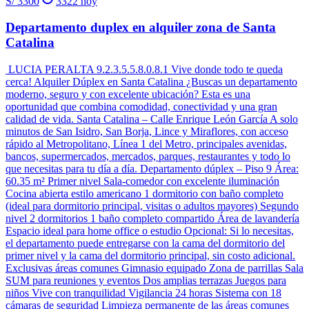
S/ 3300
3322
hoy
Departamento duplex en alquiler zona de Santa
Catalina
LUCIA PERALTA 9.2.3.5.5.8.0.8.1 Vive donde todo te queda
cerca! Alquiler Dúplex en Santa Catalina ¿Buscas un departamento
moderno, seguro y con excelente ubicación? Esta es una
oportunidad que combina comodidad, conectividad y una gran
calidad de vida. Santa Catalina – Calle Enrique León García A solo
minutos de San Isidro, San Borja, Lince y Miraflores, con acceso
rápido al Metropolitano, Línea 1 del Metro, principales avenidas,
bancos, supermercados, mercados, parques, restaurantes y todo lo
que necesitas para tu día a día. Departamento dúplex – Piso 9 Área:
60.35 m² Primer nivel Sala-comedor con excelente iluminación
Cocina abierta estilo americano 1 dormitorio con baño completo
(ideal para dormitorio principal, visitas o adultos mayores) Segundo
nivel 2 dormitorios 1 baño completo compartido Área de lavandería
Espacio ideal para home office o estudio Opcional: Si lo necesitas,
el departamento puede entregarse con la cama del dormitorio del
primer nivel y la cama del dormitorio principal, sin costo adicional.
Exclusivas áreas comunes Gimnasio equipado Zona de parrillas Sala
SUM para reuniones y eventos Dos amplias terrazas Juegos para
niños Vive con tranquilidad Vigilancia 24 horas Sistema con 18
cámaras de seguridad Limpieza permanente de las áreas comunes