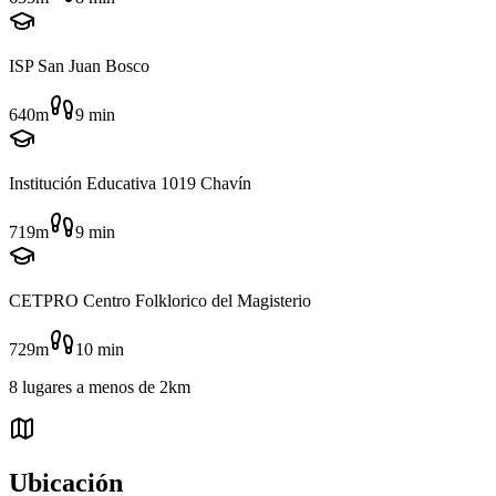
ISP San Juan Bosco
640m
9
min
Institución Educativa 1019 Chavín
719m
9
min
CETPRO Centro Folklorico del Magisterio
729m
10
min
8
lugares
a menos de
2km
Ubicación