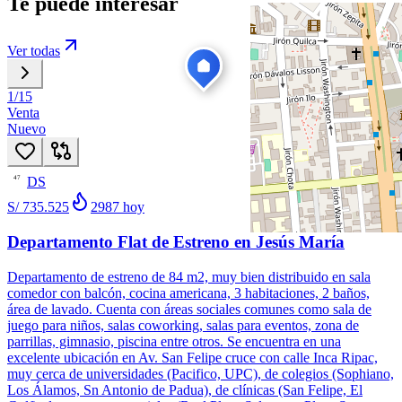
Te puede interesar
Ver todas
1
/
15
Venta
Nuevo
DS
47
S/ 735.525
2987
hoy
Departamento Flat de Estreno en Jesús María
Departamento de estreno de 84 m2, muy bien distribuido en sala
comedor con balcón, cocina americana, 3 habitaciones, 2 baños,
área de lavado. Cuenta con áreas sociales comunes como sala de
juego para niños, salas coworking, salas para eventos, zona de
parrillas, gimnasio, piscina entre otros. Se encuentra en una
excelente ubicación en Av. San Felipe cruce con calle Inca Ripac,
muy cerca de universidades (Pacifico, UPC), de colegios (Sophiano,
Los Álamos, Sn Antonio de Padua), de clínicas (San Felipe, El