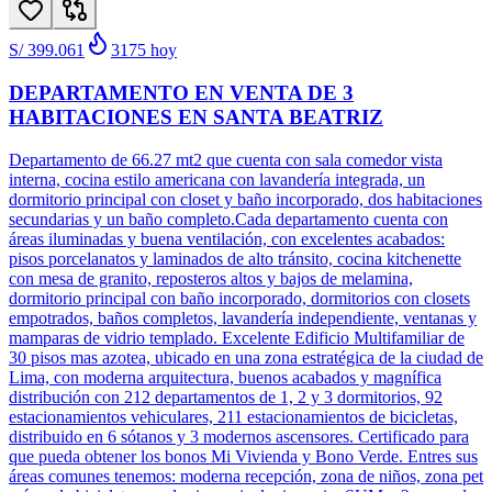
S/ 399.061
3175
hoy
DEPARTAMENTO EN VENTA DE 3
HABITACIONES EN SANTA BEATRIZ
Departamento de 66.27 mt2 que cuenta con sala comedor vista
interna, cocina estilo americana con lavandería integrada, un
dormitorio principal con closet y baño incorporado, dos habitaciones
secundarias y un baño completo.Cada departamento cuenta con
áreas iluminadas y buena ventilación, con excelentes acabados:
pisos porcelanatos y laminados de alto tránsito, cocina kitchenette
con mesa de granito, reposteros altos y bajos de melamina,
dormitorio principal con baño incorporado, dormitorios con closets
empotrados, baños completos, lavandería independiente, ventanas y
mamparas de vidrio templado. Excelente Edificio Multifamiliar de
30 pisos mas azotea, ubicado en una zona estratégica de la ciudad de
Lima, con moderna arquitectura, buenos acabados y magnífica
distribución con 212 departamentos de 1, 2 y 3 dormitorios, 92
estacionamientos vehiculares, 211 estacionamientos de bicicletas,
distribuido en 6 sótanos y 3 modernos ascensores. Certificado para
que pueda obtener los bonos Mi Vivienda y Bono Verde. Entres sus
áreas comunes tenemos: moderna recepción, zona de niños, zona pet