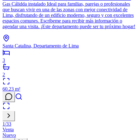
Gas Cálidda instalado Ideal para familias, parejas o profesionales
que buscan vivir en una de las zonas con mejor conectividad de
Lima, disfrutando de un edificio moderno, seguro y con excelentes
espacios comunes. Escríbeme para recibir más información o
agendar una visita. ¡Este departamento puede ser tu próximo hogar!
Santa Catalina, Departamento de Lima
3
2
60.23
m²
1
/
33
Venta
Nuevo