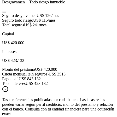
Desgravamen + Todo riesgo inmueble
Seguro desgravamen
US$ 126
/mes
Seguro todo riesgo
US$ 115
/mes
Total seguros
US$ 241
/mes
Capital
US$ 420.000
Intereses
US$ 423.132
Monto del préstamo
US$ 420.000
Cuota mensual (sin seguros)
US$ 3513
Pago total
US$ 843.132
Total intereses
US$ 423.132
Tasas referenciales publicadas por cada banco. Las tasas reales
pueden variar según perfil crediticio, monto del préstamo y relación
con el banco. Consulta con tu entidad financiera para una cotización
exacta.