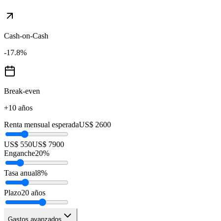
Cash-on-Cash
-17.8
%
Break-even
+10 años
Renta mensual esperada
US$ 2600
US$ 550
US$ 7900
Enganche
20
%
Tasa anual
8
%
Plazo
20
años
Gastos avanzados