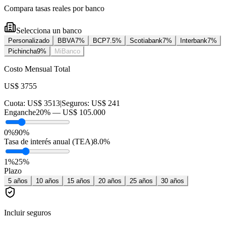
Compara tasas reales por banco
Selecciona un banco
Personalizado
BBVA
7
%
BCP
7.5
%
Scotiabank
7
%
Interbank
7
%
Pichincha
9
%
MiBanco
Costo Mensual Total
US$ 3755
Cuota:
US$ 3513
|
Seguros:
US$ 241
Enganche
20
% —
US$ 105.000
0%
90%
Tasa de interés anual (TEA)
8.0
%
1
%
25
%
Plazo
5
años
10
años
15
años
20
años
25
años
30
años
Incluir seguros