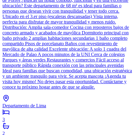
de Porres ¿Buscas un hogar cómodo, funcional y en una excelente
ubicación? Este departamento de 68 m² es ideal para familias o
personas que desean vivir con tranquilidad y tener todo cerca.
Ubicado en el 3.er piso (escaleras descansadas) Vista interna,
perfecta para disfrutar de mayor tranquilidad y menos ruido.
Distribución: Amplia sala-comedor Cocina con reposteros bajos de
concreto armado y acabados de mayólica Dormitorio principal con
baño privado 2 amplias habitaciones secundarias 1 baño completo
compartido Pisos de porcelanato Baños con revestimiento de
mayólica de alta calidad Excelente ubicación: A solo 1 cuadra del
Mercado de Palao A pocos minutos de la UNI Cerca de colegios
Parques y áreas verdes Restaurantes y comercios Fácil acceso al
transporte público Rápida conexión con las principales avenidas
Ideal para familias que buscan comodidad, una ubicación estratégica
y un ambiente tranquilo para vivir. Se acepta mascota ¡Agenda tu
visita hoy mismo! No dejes pasar esta oportunidad. Contáctame y
conoce tu próximo hogar antes de que se alquile.
Departamento de Lima
3
2