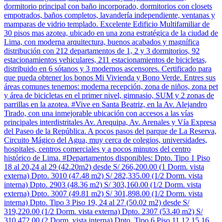
dormitorio principal con baño incorporado, dormitorios con closets
empotrados, baños completos, lavandería independiente, ventanas y
mamparas de vidrio templado. Excelente Edificio Multifamiliar de
30 pisos mas azotea, ubicado en una zona estratégica de la ciudad de
Lima, con moderna arquitectura, buenos acabados y magnífica
distribución con 212 departamentos de 1, 2 y 3 dormitorios, 92
estacionamientos vehiculares, 211 estacionamientos de bicicletas,
distribuido en 6 sótanos y 3 modernos ascensores. Certificado para
que pueda obtener los bonos Mi Vivienda y Bono Verde. Entres sus
áreas comunes tenemos: moderna recepción, zona de niños, zona pet
y área de bicicletas en el primer nivel, gimnasio, SUM y 2 zonas de
parrillas en la azotea. #Vive en Santa Beatriz, en la Av. Alejandro
Tirado, con una inmejorable ubicación con accesos a las vías
principales interdistritales Av. Arequipa, Av. Arenales y Vía Expresa
del Paseo de la República. A pocos pasos del parque de La Reserva,
Circuito Mágico del Agua, muy cerca de colegios, universidades,
hospitales, centros comerciales y a pocos minutos del centro
histórico de Lima. #Departamentos disponibles: Dpto. Tipo 1 Piso
18 al 20,24 al 29 (42.20m2) desde S/ 266,200.00 (1 Dorm. vista
externa) Dpto. 3010 (47.48 m2) S/ 282,335.00 (1/2 Dorm. vista
interna) Dpto. 2903 (48.36 m2) S/ 303,160.00 (1/2 Dorm. vista
externa) Dpto. 3007 (49.81 m2) S/ 301,898.00 (1/2 Dorm. vista
interna) Dpto. Tipo 3 Piso 19, 24 al 27 (50.02 m2) desde S/
319,220.00 (1/2 Dorm. vista externa) Dpto. 2307 (53.40 m2) S/
310,472.00 (2 Dorm. vista interna) Dpto. Tipo 6 Piso 11,12,15,16