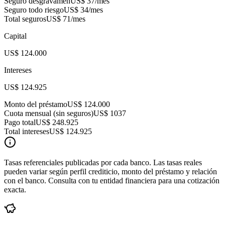
Seguro desgravamen
US$ 37
/mes
Seguro todo riesgo
US$ 34
/mes
Total seguros
US$ 71
/mes
Capital
US$ 124.000
Intereses
US$ 124.925
Monto del préstamo
US$ 124.000
Cuota mensual (sin seguros)
US$ 1037
Pago total
US$ 248.925
Total intereses
US$ 124.925
Tasas referenciales publicadas por cada banco. Las tasas reales
pueden variar según perfil crediticio, monto del préstamo y relación
con el banco. Consulta con tu entidad financiera para una cotización
exacta.