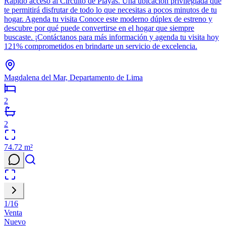
Rápido acceso al Circuito de Playas. Una ubicación privilegiada que
te permitirá disfrutar de todo lo que necesitas a pocos minutos de tu
hogar. Agenda tu visita Conoce este moderno dúplex de estreno y
descubre por qué puede convertirse en el hogar que siempre
buscaste. ¡Contáctanos para más información y agenda tu visita hoy
121% comprometidos en brindarte un servicio de excelencia.
Magdalena del Mar, Departamento de Lima
2
2
74.72
m²
1
/
16
Venta
Nuevo