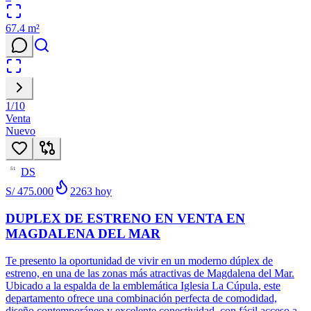
67.4
m²
1
/
10
Venta
Nuevo
DS
51
S/ 475.000
2263
hoy
DUPLEX DE ESTRENO EN VENTA EN
MAGDALENA DEL MAR
Te presento la oportunidad de vivir en un moderno dúplex de
estreno, en una de las zonas más atractivas de Magdalena del Mar.
Ubicado a la espalda de la emblemática Iglesia La Cúpula, este
departamento ofrece una combinación perfecta de comodidad,
diseño contemporáneo y excelente conectividad, con fácil acceso a