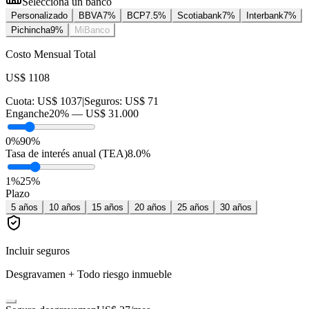
Selecciona un banco
Personalizado
BBVA
7
%
BCP
7.5
%
Scotiabank
7
%
Interbank
7
%
Pichincha
9
%
MiBanco
Costo Mensual Total
US$ 1108
Cuota:
US$ 1037
|
Seguros:
US$ 71
Enganche
20
% —
US$ 31.000
0%
90%
Tasa de interés anual (TEA)
8.0
%
1
%
25
%
Plazo
5
años
10
años
15
años
20
años
25
años
30
años
Incluir seguros
Desgravamen + Todo riesgo inmueble