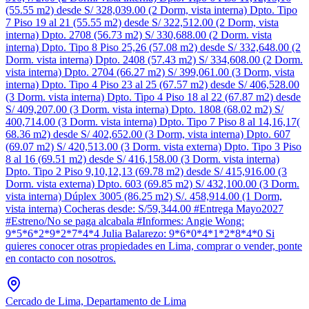
(55.55 m2) desde S/ 328,039.00 (2 Dorm, vista interna) Dpto. Tipo
7 Piso 19 al 21 (55.55 m2) desde S/ 322,512.00 (2 Dorm, vista
interna) Dpto. 2708 (56.73 m2) S/ 330,688.00 (2 Dorm. vista
interna) Dpto. Tipo 8 Piso 25,26 (57.08 m2) desde S/ 332,648.00 (2
Dorm. vista interna) Dpto. 2408 (57.43 m2) S/ 334,608.00 (2 Dorm.
vista interna) Dpto. 2704 (66.27 m2) S/ 399,061.00 (3 Dorm, vista
interna) Dpto. Tipo 4 Piso 23 al 25 (67.57 m2) desde S/ 406,528.00
(3 Dorm. vista interna) Dpto. Tipo 4 Piso 18 al 22 (67.87 m2) desde
S/ 409,207.00 (3 Dorm. vista interna) Dpto. 1808 (68.02 m2) S/
400,714.00 (3 Dorm. vista interna) Dpto. Tipo 7 Piso 8 al 14,16,17(
68.36 m2) desde S/ 402,652.00 (3 Dorm, vista interna) Dpto. 607
(69.07 m2) S/ 420,513.00 (3 Dorm. vista externa) Dpto. Tipo 3 Piso
8 al 16 (69.51 m2) desde S/ 416,158.00 (3 Dorm. vista interna)
Dpto. Tipo 2 Piso 9,10,12,13 (69.78 m2) desde S/ 415,916.00 (3
Dorm. vista externa) Dpto. 603 (69.85 m2) S/ 432,100.00 (3 Dorm.
vista interna) Dúplex 3005 (86.25 m2) S/. 458,914.00 (1 Dorm,
vista interna) Cocheras desde: S/59,344.00 #Entrega Mayo2027
#Estreno/No se paga alcabala #Informes: Angie Wong:
9*5*6*2*9*2*7*4*4 Julia Balarezo: 9*6*0*4*1*2*8*4*0 Si
quieres conocer otras propiedades en Lima, comprar o vender, ponte
en contacto con nosotros.
Cercado de Lima, Departamento de Lima