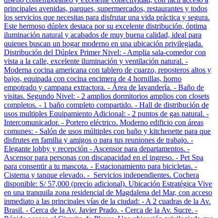
principales avenidas, parques, supermercados, restaurantes y todos
los servicios que necesitas para disfrutar una vida práctica y segura.
Este hermoso dúplex destaca por su excelente distribución, óptima
iluminación natural y acabados de muy buena calidad, ideal para
quienes buscan un hogar moderno en una ubicación privilegiada.
Distribución del Dúplex Primer Nivel: - Amplia sala-comedor con
vista a la calle, excelente iluminación y ventilación natural. -
Moderna cocina americana con tablero de cuarzo, reposteros altos y
bajos, equipada con cocina encimera de 4 hornillas, horno
empotrado y campana extractora. - Área de lavandería. - Baño de
visitas. Segundo Nivel: - 2 amplios dormitorios amplios con closets
completos. - 1 baño completo compartido. - Hall de distribución de
usos multiples Equipamiento Adicional: - 2 puntos de gas natural. -
Intercomunicador. - Portero eléctrico. Moderno edificio con áreas
comunes: - Salón de usos múltiples con baño y kitchenette para que
disfrutes en familia y amigos o para tus reuniones de trabajo. -
Elegante lobby y recepción - Ascensor para departamentos. -
Ascensor para personas con discapacidad en el ingreso. - Pet Spa
para consentir a tu mascota. - Estacionamiento para bicicletas. -
Cisterna y tanque elevado. - Servicios independientes. Cochera
disponible: S/ 57,000 (precio adicional). Ubicación Estratégica Vive
en una tranquila zona residencial de Magdalena del Mar, con acceso
inmediato a las principales vías de la ciudad: - A 2 cuadras de la Av.
Brasil. - Cerca de la Av. Javier Prado. - Cerca de la Av. Sucre. -