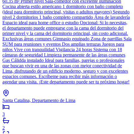
60.35 m² Primer nivel Sala-comedor con excelente iluminación
Cocina abierta estilo americano 1 dormitorio con baño completo
(ideal para dormitorio principal, visitas o adultos mayores) Segundo
nivel 2 dormitorios 1 baño completo compartido Área de lavandería
Espacio ideal para home office o estudio Opcional: Si lo necesitas,
el departamento puede entregarse con la cama del dormitorio del
primer nivel y la cama del dormitorio principal, sin costo adicional.
Exclusivas áreas comunes Gimnasio equipado Zona de parrillas Sala
SUM para reuniones y eventos Dos amplias terrazas Juegos para
niños Vive con tranquilidad Vigilancia 24 horas Sistema con 18
cámaras de seguridad Limpieza permanente de las áreas comunes
Gas Cálidda instalado Ideal para familias, parejas o profesionales
que buscan vivir en una de las zonas con mejor conectividad de
Lima, disfrutando de un edificio moderno, seguro y con excelentes
espacios comunes. Escríbeme para recibir más información o
agendar una visita. ¡Este departamento puede ser tu próximo hogar!
Santa Catalina, Departamento de Lima
3
2