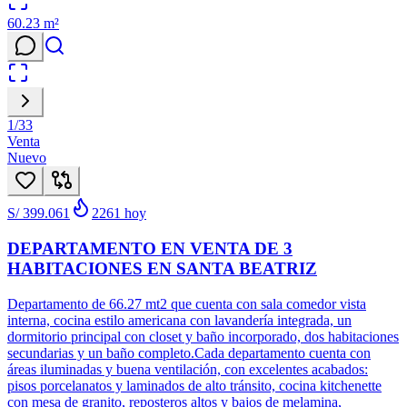
60.23
m²
1
/
33
Venta
Nuevo
S/ 399.061
2261
hoy
DEPARTAMENTO EN VENTA DE 3
HABITACIONES EN SANTA BEATRIZ
Departamento de 66.27 mt2 que cuenta con sala comedor vista
interna, cocina estilo americana con lavandería integrada, un
dormitorio principal con closet y baño incorporado, dos habitaciones
secundarias y un baño completo.Cada departamento cuenta con
áreas iluminadas y buena ventilación, con excelentes acabados:
pisos porcelanatos y laminados de alto tránsito, cocina kitchenette
con mesa de granito, reposteros altos y bajos de melamina,