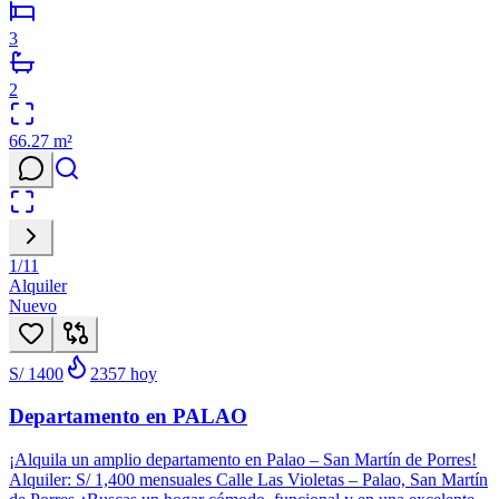
3
2
66.27
m²
1
/
11
Alquiler
Nuevo
S/ 1400
2357
hoy
Departamento en PALAO
¡Alquila un amplio departamento en Palao – San Martín de Porres!
Alquiler: S/ 1,400 mensuales Calle Las Violetas – Palao, San Martín