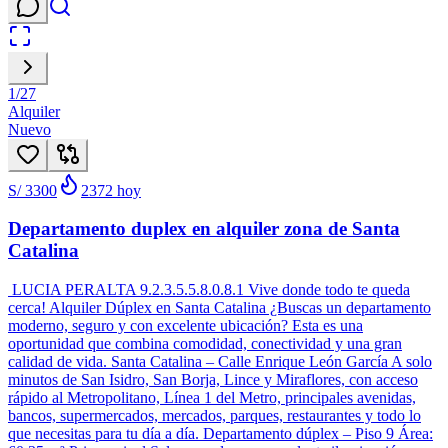
1
/
27
Alquiler
Nuevo
S/ 3300
2372
hoy
Departamento duplex en alquiler zona de Santa
Catalina
LUCIA PERALTA 9.2.3.5.5.8.0.8.1 Vive donde todo te queda
cerca! Alquiler Dúplex en Santa Catalina ¿Buscas un departamento
moderno, seguro y con excelente ubicación? Esta es una
oportunidad que combina comodidad, conectividad y una gran
calidad de vida. Santa Catalina – Calle Enrique León García A solo
minutos de San Isidro, San Borja, Lince y Miraflores, con acceso
rápido al Metropolitano, Línea 1 del Metro, principales avenidas,
bancos, supermercados, mercados, parques, restaurantes y todo lo
que necesitas para tu día a día. Departamento dúplex – Piso 9 Área: