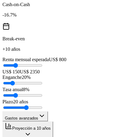
Cash-on-Cash
-16.7
%
Break-even
+10 años
Renta mensual esperada
US$ 800
US$ 150
US$ 2350
Enganche
20
%
Tasa anual
8
%
Plazo
20
años
Gastos avanzados
Proyección a 10 años