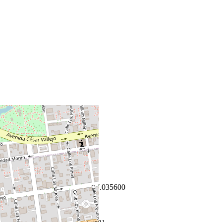
+
−
Leaflet
|
©
OpenStreetMap
Coordenadas:
-12.084800
,
-77.035600
Cómo llegar