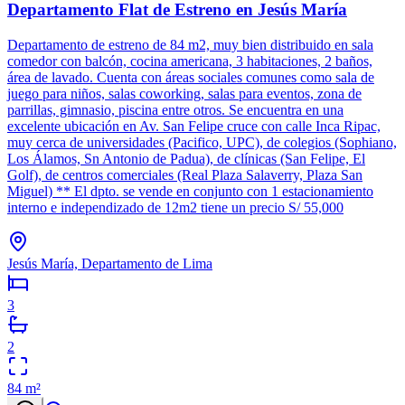
Departamento Flat de Estreno en Jesús María
Departamento de estreno de 84 m2, muy bien distribuido en sala
comedor con balcón, cocina americana, 3 habitaciones, 2 baños,
área de lavado. Cuenta con áreas sociales comunes como sala de
juego para niños, salas coworking, salas para eventos, zona de
parrillas, gimnasio, piscina entre otros. Se encuentra en una
excelente ubicación en Av. San Felipe cruce con calle Inca Ripac,
muy cerca de universidades (Pacifico, UPC), de colegios (Sophiano,
Los Álamos, Sn Antonio de Padua), de clínicas (San Felipe, El
Golf), de centros comerciales (Real Plaza Salaverry, Plaza San
Miguel) ** El dpto. se vende en conjunto con 1 estacionamiento
interno e independizado de 12m2 tiene un precio S/ 55,000
Jesús María, Departamento de Lima
3
2
84
m²