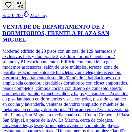
S/ 410.200
2247
hoy
VENTA DE DE DEPARTAMENTO DE 2
DORMITORIOS, FRENTE A PLAZA SAN
MIGUEL
Moderno edificio de 20 pisos con un total de 129 hermosos y
exclusivos flats y dúplex, de 2 y 3 dormitorios. Cuenta con 2
sótanos y 81 estacionamientos. Edificio con conexión a gas,
modernos ascensores, salón de usos múltiples, terraza, zona de
parrilla, estacionamientos de bicicletas y una elegante recepción.
Hermoso departamento desde 66.20 mt2 de 2 habitaciones, con
amplia sala comedor, agradables dormitorios con closet empotrados,
baños completos, cómoda cocina con diseño de concepto abierto
con mesa de granito y muebles altos y bajos y lavandería. Acabados
en piso laminado en dormitorios y sala comedor, pisos de cerámico
en cocina y lavandería, ventanas de vidrio templado y muebles de
melamina en cocina y dormitorios. #Ubicado en la Av. Universitaria,
urb. Pando, San Miguel, a media cuadra del Centro Comercial Plaza
San Miguel, a pasos de la Av. La Marina, cerca de colegios,
universidades, iglesias, principales avenidas, circuito de playas,
restaurantes, parques y más. #Departamentos disponibles: Flat 907