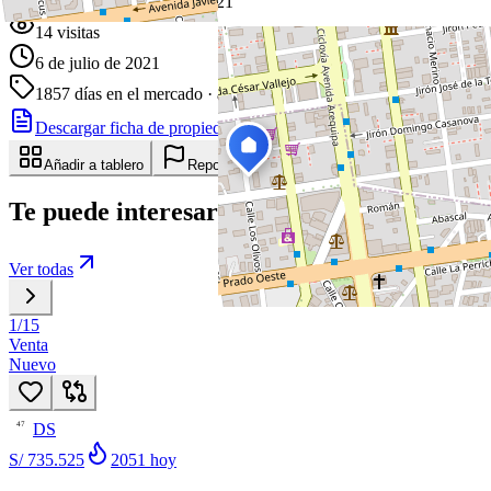
Publicado 6 de julio de 2021
14
visitas
6 de julio de 2021
1857
días en el mercado
· actualizado hace 3 días
Descargar ficha de propiedad
Compartir
Añadir a tablero
Reportar anuncio
Te puede interesar
Ver todas
1
/
15
Venta
Nuevo
DS
47
S/ 735.525
2051
hoy