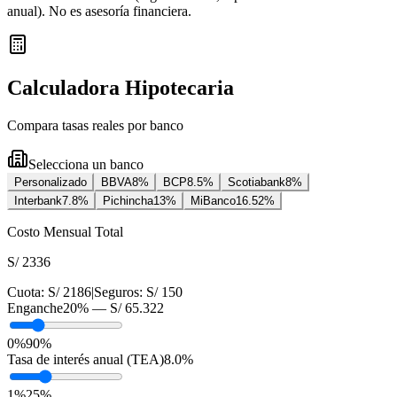
anual
). No es asesoría financiera.
Calculadora Hipotecaria
Compara tasas reales por banco
Selecciona un banco
Personalizado
BBVA
8
%
BCP
8.5
%
Scotiabank
8
%
Interbank
7.8
%
Pichincha
13
%
MiBanco
16.52
%
Costo Mensual Total
S/ 2336
Cuota:
S/ 2186
|
Seguros:
S/ 150
Enganche
20
% —
S/ 65.322
0%
90%
Tasa de interés anual (TEA)
8.0
%
1
%
25
%