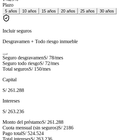
Plazo
5
años
10
años
15
años
20
años
25
años
30
años
Incluir seguros
Desgravamen + Todo riesgo inmueble
Seguro desgravamen
S/ 78
/mes
Seguro todo riesgo
S/ 72
/mes
Total seguros
S/ 150
/mes
Capital
S/ 261.288
Intereses
S/ 263.236
Monto del préstamo
S/ 261.288
Cuota mensual (sin seguros)
S/ 2186
Pago total
S/ 524.524
Total intereses
S/ 263.236