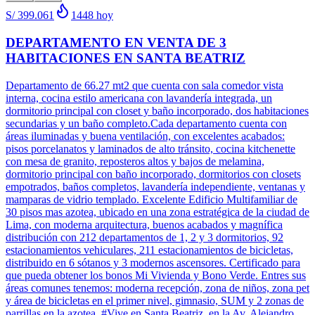
S/ 399.061
1448
hoy
DEPARTAMENTO EN VENTA DE 3
HABITACIONES EN SANTA BEATRIZ
Departamento de 66.27 mt2 que cuenta con sala comedor vista
interna, cocina estilo americana con lavandería integrada, un
dormitorio principal con closet y baño incorporado, dos habitaciones
secundarias y un baño completo.Cada departamento cuenta con
áreas iluminadas y buena ventilación, con excelentes acabados:
pisos porcelanatos y laminados de alto tránsito, cocina kitchenette
con mesa de granito, reposteros altos y bajos de melamina,
dormitorio principal con baño incorporado, dormitorios con closets
empotrados, baños completos, lavandería independiente, ventanas y
mamparas de vidrio templado. Excelente Edificio Multifamiliar de
30 pisos mas azotea, ubicado en una zona estratégica de la ciudad de
Lima, con moderna arquitectura, buenos acabados y magnífica
distribución con 212 departamentos de 1, 2 y 3 dormitorios, 92
estacionamientos vehiculares, 211 estacionamientos de bicicletas,
distribuido en 6 sótanos y 3 modernos ascensores. Certificado para
que pueda obtener los bonos Mi Vivienda y Bono Verde. Entres sus
áreas comunes tenemos: moderna recepción, zona de niños, zona pet
y área de bicicletas en el primer nivel, gimnasio, SUM y 2 zonas de
parrillas en la azotea. #Vive en Santa Beatriz, en la Av. Alejandro