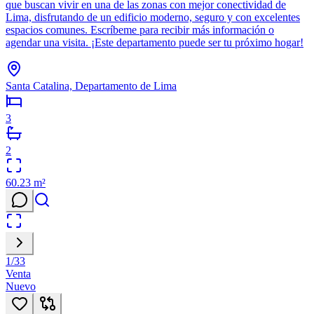
que buscan vivir en una de las zonas con mejor conectividad de
Lima, disfrutando de un edificio moderno, seguro y con excelentes
espacios comunes. Escríbeme para recibir más información o
agendar una visita. ¡Este departamento puede ser tu próximo hogar!
Santa Catalina, Departamento de Lima
3
2
60.23
m²
1
/
33
Venta
Nuevo