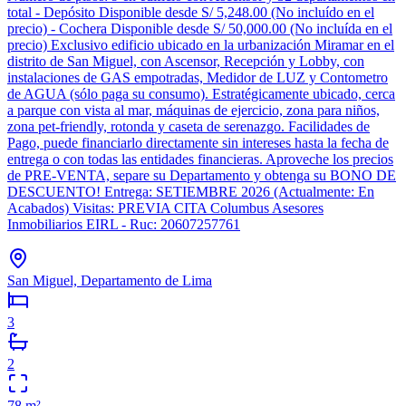
total - Depósito Disponible desde S/ 5,248.00 (No incluído en el
precio) - Cochera Disponible desde S/ 50,000.00 (No incluída en el
precio) Exclusivo edificio ubicado en la urbanización Miramar en el
distrito de San Miguel, con Ascensor, Recepción y Lobby, con
instalaciones de GAS empotradas, Medidor de LUZ y Contometro
de AGUA (sólo paga su consumo). Estratégicamente ubicado, cerca
a parque con vista al mar, máquinas de ejercicio, zona para niños,
zona pet-friendly, rotonda y caseta de serenazgo. Facilidades de
Pago, puede financiarlo directamente sin intereses hasta la fecha de
entrega o con todas las entidades financieras. Aproveche los precios
de PRE-VENTA, separe su Departamento y obtenga su BONO DE
DESCUENTO! Entrega: SETIEMBRE 2026 (Actualmente: En
Acabados) Visitas: PREVIA CITA Columbus Asesores
Inmobiliarios EIRL - Ruc: 20607257761
San Miguel, Departamento de Lima
3
2
78
m²