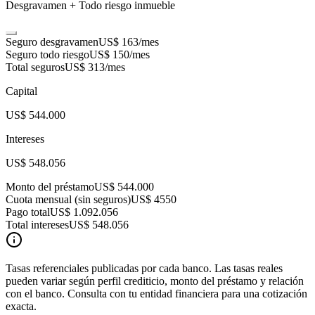
Desgravamen + Todo riesgo inmueble
Seguro desgravamen
US$ 163
/mes
Seguro todo riesgo
US$ 150
/mes
Total seguros
US$ 313
/mes
Capital
US$ 544.000
Intereses
US$ 548.056
Monto del préstamo
US$ 544.000
Cuota mensual (sin seguros)
US$ 4550
Pago total
US$ 1.092.056
Total intereses
US$ 548.056
Tasas referenciales publicadas por cada banco. Las tasas reales
pueden variar según perfil crediticio, monto del préstamo y relación
con el banco. Consulta con tu entidad financiera para una cotización
exacta.