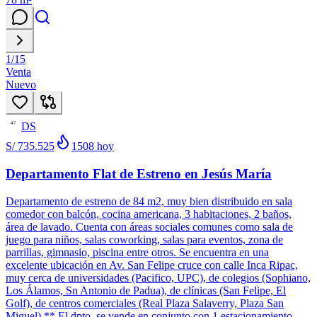
1
/
15
Venta
Nuevo
DS
47
S/ 735.525
1508
hoy
Departamento Flat de Estreno en Jesús María
Departamento de estreno de 84 m2, muy bien distribuido en sala
comedor con balcón, cocina americana, 3 habitaciones, 2 baños,
área de lavado. Cuenta con áreas sociales comunes como sala de
juego para niños, salas coworking, salas para eventos, zona de
parrillas, gimnasio, piscina entre otros. Se encuentra en una
excelente ubicación en Av. San Felipe cruce con calle Inca Ripac,
muy cerca de universidades (Pacifico, UPC), de colegios (Sophiano,
Los Álamos, Sn Antonio de Padua), de clínicas (San Felipe, El
Golf), de centros comerciales (Real Plaza Salaverry, Plaza San
Miguel) ** El dpto. se vende en conjunto con 1 estacionamiento