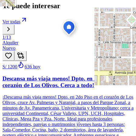
Te puede interesar
Ver todas
1
/
13
Alquiler
Nuevo
S/ 1200
636
hoy
Descansa más viaja menos! Dpto. en 2do Piso, en
corazón de Los Olivos. Cerca a todo!
¡Descansa más viaja menos! Dpto. en 2do Piso en el corazón de Los
Olivos, cruce Av. Palmeras y Naranjal, a pasos del Parque Zonal, a
minutos de Av. Panamericana, Universitaria y Metropolitano; cerca a
universidad Continental, César Vallejo, UPN, UCH, Hospitales,
Clínicas, Mega Pza y Pza. Norte. Ideal para profesionales
independientes, parejas o matrimonios jóvenes hasta 3 personas:
Sala-Comedor, Cocina, baño, 2 dormitorios, área de lavandería,
portero eléctrico e intercomunicador. Ambientes espaciosos e