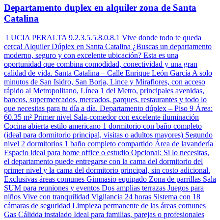
Departamento duplex en alquiler zona de Santa
Catalina
LUCIA PERALTA 9.2.3.5.5.8.0.8.1 Vive donde todo te queda
cerca! Alquiler Dúplex en Santa Catalina ¿Buscas un departamento
moderno, seguro y con excelente ubicación? Esta es una
oportunidad que combina comodidad, conectividad y una gran
calidad de vida. Santa Catalina – Calle Enrique León García A solo
minutos de San Isidro, San Borja, Lince y Miraflores, con acceso
rápido al Metropolitano, Línea 1 del Metro, principales avenidas,
bancos, supermercados, mercados, parques, restaurantes y todo lo
que necesitas para tu día a día. Departamento dúplex – Piso 9 Área:
60.35 m² Primer nivel Sala-comedor con excelente iluminación
Cocina abierta estilo americano 1 dormitorio con baño completo
(ideal para dormitorio principal, visitas o adultos mayores) Segundo
nivel 2 dormitorios 1 baño completo compartido Área de lavandería
Espacio ideal para home office o estudio Opcional: Si lo necesitas,
el departamento puede entregarse con la cama del dormitorio del
primer nivel y la cama del dormitorio principal, sin costo adicional.
Exclusivas áreas comunes Gimnasio equipado Zona de parrillas Sala
SUM para reuniones y eventos Dos amplias terrazas Juegos para
niños Vive con tranquilidad Vigilancia 24 horas Sistema con 18
cámaras de seguridad Limpieza permanente de las áreas comunes
Gas Cálidda instalado Ideal para familias, parejas o profesionales