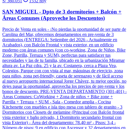
S/ 360.051
1532
hoy
SAN MIGUEL - Dpto de 3 dormitorios + Balcón +
Áreas Comunes (Aproveche los Descuentos)
Precio de Venta en soles - ¡No pierdas la oportunidad de ser parte de
Carolina del Mar, ofrecemos departamentos en pre-venta de 3
dormitorios (ENTREGA: Setiembre del 2026 - Actualmente en
Acabados), con Balcón Frontal y vista exterior, en un edificio
moderno con áreas comunes (con co-working, Zona de Niños, Bike
Zone, Parrilla, Terraza y SUM), perfectas para satisfacer tus
necesidades y las de tu familia, ubicado en la urbanización Miramar
altura av. La Paz cdra. 25 y la av. Costanera, cerca a Plaza Vea,
Colegios, Parque con con vista al mar, máquinas de ejercicio, zona
para niños, zona pet-friendly, caseta de serenazgo y de fácil acceso
al nuevo aeropuerto internacional Jorge Chávez, tu mejor opción, no
dejes pasar la oportunidad, aprovecha los precios de pre-venta y los
bonos de descuento. PRE-VENTA DEPARTAMENTO (301-401) -
Áreas Comunes: CoWorking + Zona de niños + Bike zone +
Parrilla + Terraza + SUM - Sala - Comedor amplia - Cocina
Kitchenette con muebles e isla tipo mesa con tablero de granito - 3
Dormitorios con Closets de melamine (Principal con Balcón frontal
vista exterior y baño privado, 1 Dormitorio secundario frontal con
vista Exterior) - Área del departamento: 78.40 m² - Pisos: 3-4 -
Número de pisos: 9 en edificio con Ascensor y 32 departamentos en