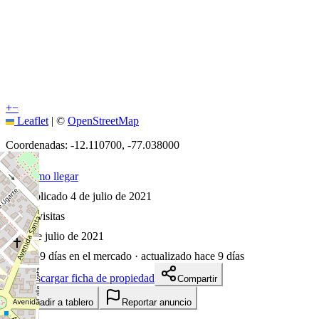
+
−
Leaflet
|
©
OpenStreetMap
Coordenadas:
-12.110700
,
-77.038000
Cómo llegar
Publicado 4 de julio de 2021
33
visitas
4 de julio de 2021
1859
días en el mercado
· actualizado hace 9 días
Descargar ficha de propiedad
Compartir
Añadir a tablero
Reportar anuncio