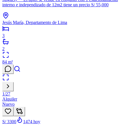
interno e independizado de 12m2 tiene un precio S/ 55,000
Jesús María, Departamento de Lima
3
2
84
m²
1
/
27
Alquiler
Nuevo
S/ 3300
1474
hoy