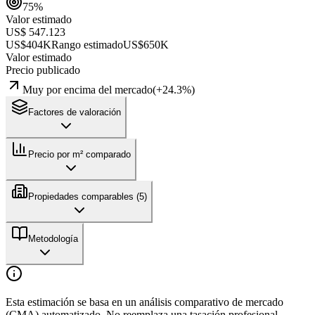
75
%
Valor estimado
US$ 547.123
US$404K
Rango estimado
US$650K
Valor estimado
Precio publicado
Muy por encima del mercado
(
+
24.3
%)
Factores de valoración
Precio por m² comparado
Propiedades comparables (
5
)
Metodología
Esta estimación se basa en un análisis comparativo de mercado
(CMA) automatizado. No reemplaza una tasación profesional.