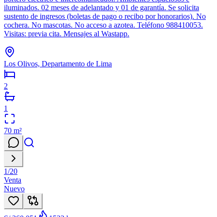
iluminados. 02 meses de adelantado y 01 de garantía. Se solicita
sustento de ingresos (boletas de pago o recibo por honorarios). No
cochera. No mascotas. No acceso a azotea. Teléfono 988410053.
Visitas: previa cita. Mensajes al Wastapp.
Los Olivos, Departamento de Lima
2
1
70
m²
1
/
20
Venta
Nuevo