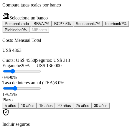
Compara tasas reales por banco
Selecciona un banco
Personalizado
BBVA
7
%
BCP
7.5
%
Scotiabank
7
%
Interbank
7
%
Pichincha
9
%
MiBanco
Costo Mensual Total
US$ 4863
Cuota:
US$ 4550
|
Seguros:
US$ 313
Enganche
20
% —
US$ 136.000
0%
90%
Tasa de interés anual (TEA)
8.0
%
1
%
25
%
Plazo
5
años
10
años
15
años
20
años
25
años
30
años
Incluir seguros