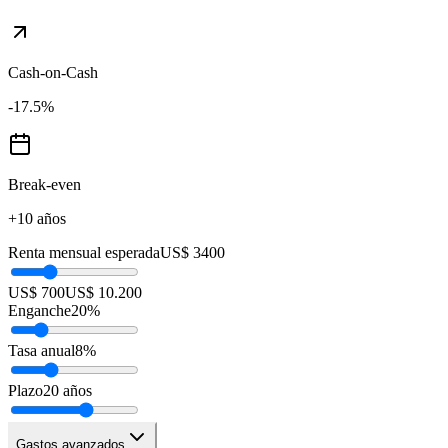
Cash-on-Cash
-17.5
%
Break-even
+10 años
Renta mensual esperada
US$ 3400
US$ 700
US$ 10.200
Enganche
20
%
Tasa anual
8
%
Plazo
20
años
Gastos avanzados