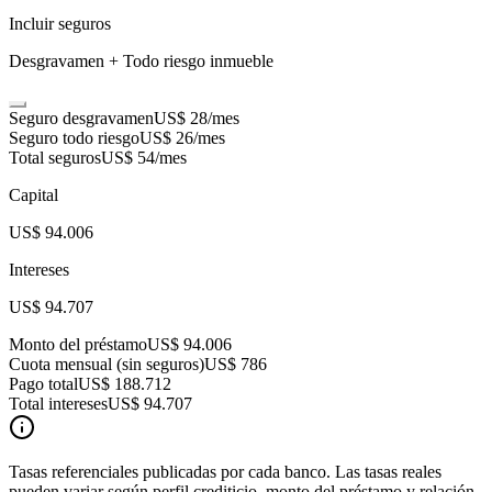
Incluir seguros
Desgravamen + Todo riesgo inmueble
Seguro desgravamen
US$ 28
/mes
Seguro todo riesgo
US$ 26
/mes
Total seguros
US$ 54
/mes
Capital
US$ 94.006
Intereses
US$ 94.707
Monto del préstamo
US$ 94.006
Cuota mensual (sin seguros)
US$ 786
Pago total
US$ 188.712
Total intereses
US$ 94.707
Tasas referenciales publicadas por cada banco. Las tasas reales
pueden variar según perfil crediticio, monto del préstamo y relación