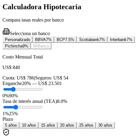
Calculadora Hipotecaria
Compara tasas reales por banco
Selecciona un banco
Personalizado
BBVA
7
%
BCP
7.5
%
Scotiabank
7
%
Interbank
7
%
Pichincha
9
%
MiBanco
Costo Mensual Total
US$ 840
Cuota:
US$ 786
|
Seguros:
US$ 54
Enganche
20
% —
US$ 23.501
0%
90%
Tasa de interés anual (TEA)
8.0
%
1
%
25
%
Plazo
5
años
10
años
15
años
20
años
25
años
30
años