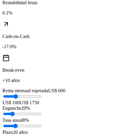
Rentabilidad bruta
6.1
%
Cash-on-Cash
-17.0
%
Break-even
+10 años
Renta mensual esperada
US$ 600
US$ 100
US$ 1750
Enganche
20
%
Tasa anual
8
%
Plazo
20
años