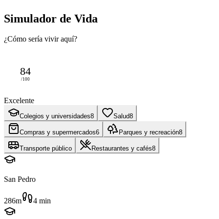
Simulador de Vida
¿Cómo sería vivir aquí?
84
/100
Excelente
Colegios y universidades
8
Salud
8
Compras y supermercados
6
Parques y recreación
8
Transporte público
Restaurantes y cafés
8
San Pedro
286m
4
min