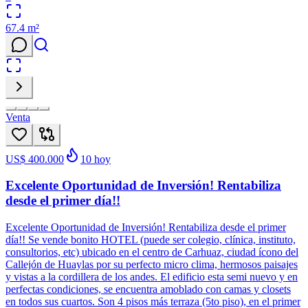
67.4
m²
Venta
US$ 400.000
10
hoy
Excelente Oportunidad de Inversión! Rentabiliza
desde el primer día!!
Excelente Oportunidad de Inversión! Rentabiliza desde el primer
día!! Se vende bonito HOTEL (puede ser colegio, clínica, instituto,
consultorios, etc) ubicado en el centro de Carhuaz, ciudad ícono del
Callejón de Huaylas por su perfecto micro clima, hermosos paisajes
y vistas a la cordillera de los andes. El edificio esta semi nuevo y en
perfectas condiciones, se encuentra amoblado con camas y closets
en todos sus cuartos. Son 4 pisos más terraza (5to piso), en el primer