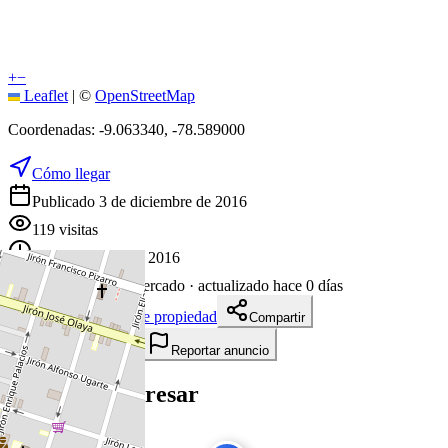
+
−
Leaflet
|
©
OpenStreetMap
Coordenadas:
-9.063340
,
-78.589000
Cómo llegar
Publicado 3 de diciembre de 2016
119
visitas
3 de diciembre de 2016
3533
días en el mercado
· actualizado hace 0 días
Descargar ficha de propiedad
Compartir
Añadir a tablero
Reportar anuncio
Te puede interesar
Ver todas