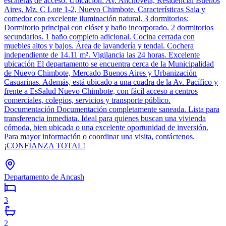
escaleras de acceso. Ubicación: Av. Anchoveta, Residencial Buenos
Aires, Mz. C Lote 1-2, Nuevo Chimbote. Características Sala y
comedor con excelente iluminación natural. 3 dormitorios:
Dormitorio principal con clóset y baño incorporado. 2 dormitorios
secundarios. 1 baño completo adicional. Cocina cerrada con
muebles altos y bajos. Área de lavandería y tendal. Cochera
independiente de 14.11 m². Vigilancia las 24 horas. Excelente
ubicación El departamento se encuentra cerca de la Municipalidad
de Nuevo Chimbote, Mercado Buenos Aires y Urbanización
Casuarinas. Además, está ubicado a una cuadra de la Av. Pacífico y
frente a EsSalud Nuevo Chimbote, con fácil acceso a centros
comerciales, colegios, servicios y transporte público.
Documentación Documentación completamente saneada. Lista para
transferencia inmediata. Ideal para quienes buscan una vivienda
cómoda, bien ubicada o una excelente oportunidad de inversión.
Para mayor información o coordinar una visita, contáctenos.
¡CONFIANZA TOTAL!
Departamento de Ancash
3
2