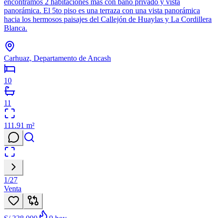
encontramos 2 habitaciones más con baño privado y vista
panorámica. El 5to piso es una terraza con una vista panorámica
hacia los hermosos paisajes del Callejón de Huaylas y La Cordillera
Blanca.
Carhuaz, Departamento de Ancash
10
11
111.91
m²
1
/
27
Venta