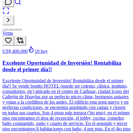
Venta
US$ 400.000
10
hoy
Excelente Oportunidad de Inversión! Rentabiliza
desde el primer día!!
Excelente Oportunidad de Inversión! Rentabiliza desde el primer
día!! Se vende bonito HOTEL (puede ser colegio, clínica, instituto,
consultorios, etc) ubicado en el centro de Carhuaz, ciudad ícono del
Callejón de Huaylas por su perfecto micro clima, hermosos paisajes
y vistas a la cordillera de los andes. El edificio esta semi nuevo y en
perfectas condiciones, se encuentra amoblado con camas y closets
en todos sus cuartos. Son 4 pisos más terraza (5to piso), en el primer
piso encontramos el área de recepción, el lobby, cocina, comedor,
baño compartido, patio y cuarto de servicio. En el segundo y tercer
piso encontramos 8 habitaciones con baño, 4 por piso. En el 4to piso