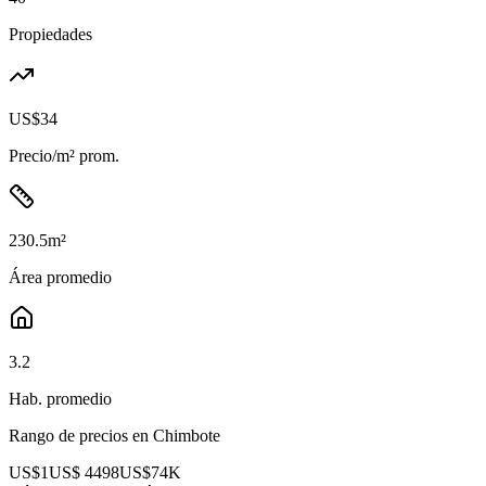
Propiedades
US$34
Precio/m² prom.
230.5
m²
Área promedio
3.2
Hab. promedio
Rango de precios en
Chimbote
US$1
US$ 4498
US$74K