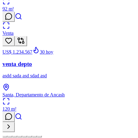
92
m²
Venta
US$ 1.234.567
30
hoy
venta depto
asdd sada asd sdad asd
Santa, Departamento de Ancash
120
m²