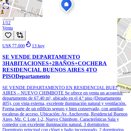
1
/
12
Venta
US$ 77.000
13
hoy
SE VENDE DEPARTAMENTO
3HABITACIONES+2BAÑOS+COCHERA
RESIDENCIAL BUENOS AIRES 4TO
PISODepartamento
SE VENDE DEPARTAMENTO EN RESIDENCIAL BUENOS
AIRES – NUEVO CHIMBOTE Se ofrece en venta un acogedor
departamento de 67.40 m², ubicado en el 4.º piso (Departamento
405), con vista externa, excelente iluminación natural y ventilación.
Forma parte de un edificio seguro y bien conservado, con amplias
escaleras de acceso. Ubicación: Av. Anchoveta, Residencial Buenos
Aires, Mz. C Lote 1-2, Nuevo Chimbote. Características Sala y
comedor con excelente iluminación natural. 3 dormitorios:
Dormitorio principal con clóset y baño incorporado. 2 dormitorios