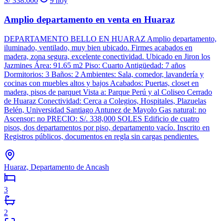
S/ 338.000
9
hoy
Amplio departamento en venta en Huaraz
DEPARTAMENTO BELLO EN HUARAZ Amplio departamento,
iluminado, ventilado, muy bien ubicado. Firmes acabados en
madera, zona segura, excelente conectividad. Ubicado en Jiron los
Jazmines Área: 91.65 m2 Piso: Cuarto Antigüedad: 7 años
Dormitorios: 3 Baños: 2 Ambientes: Sala, comedor, lavandería y
cocinas con muebles altos y bajos Acabados: Puertas, closet en
madera, pisos de parquet Vista a: Parque Perú y al Coliseo Cerrado
de Huaraz Conectividad: Cerca a Colegios, Hospitales, Plazuelas
Belén, Universidad Santiago Antunez de Mayolo Gas natural: no
Ascensor: no PRECIO: S/. 338,000 SOLES Edificio de cuatro
pisos, dos departamentos por piso, departamento vacío. Inscrito en
Registros públicos, documentos en regla sin cargas pendientes.
Huaraz, Departamento de Ancash
3
2