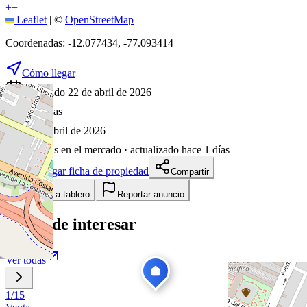
+
−
Leaflet
|
©
OpenStreetMap
Coordenadas:
-12.077434
,
-77.093414
Cómo llegar
Publicado 22 de abril de 2026
38
visitas
22 de abril de 2026
106
días en el mercado
· actualizado hace 1 días
Descargar ficha de propiedad
Compartir
Añadir a tablero
Reportar anuncio
Te puede interesar
Ver todas
1
/
15