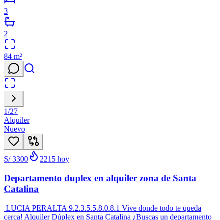
3
2
84
m²
1
/
27
Alquiler
Nuevo
S/ 3300
2215
hoy
Departamento duplex en alquiler zona de Santa
Catalina
LUCIA PERALTA 9.2.3.5.5.8.0.8.1 Vive donde todo te queda
cerca! Alquiler Dúplex en Santa Catalina ¿Buscas un departamento