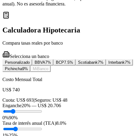
anual
). No es asesoría financiera.
Calculadora Hipotecaria
Compara tasas reales por banco
Selecciona un banco
Personalizado
BBVA
7
%
BCP
7.5
%
Scotiabank
7
%
Interbank
7
%
Pichincha
9
%
MiBanco
Costo Mensual Total
US$ 740
Cuota:
US$ 693
|
Seguros:
US$ 48
Enganche
20
% —
US$ 20.706
0%
90%
Tasa de interés anual (TEA)
8.0
%
1
%
25
%