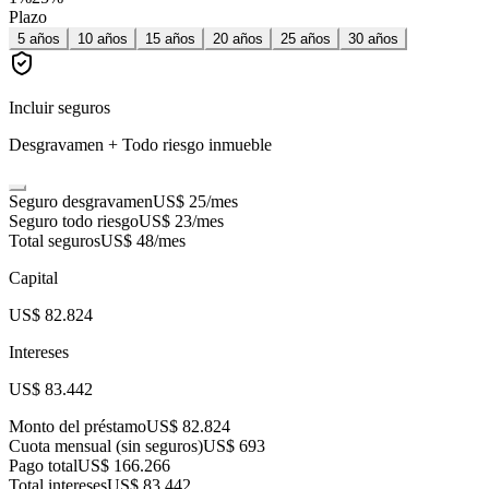
Plazo
5
años
10
años
15
años
20
años
25
años
30
años
Incluir seguros
Desgravamen + Todo riesgo inmueble
Seguro desgravamen
US$ 25
/mes
Seguro todo riesgo
US$ 23
/mes
Total seguros
US$ 48
/mes
Capital
US$ 82.824
Intereses
US$ 83.442
Monto del préstamo
US$ 82.824
Cuota mensual (sin seguros)
US$ 693
Pago total
US$ 166.266
Total intereses
US$ 83.442