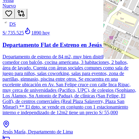
Venta
Nuevo
DS
47
S/ 735.525
1890
hoy
Departamento Flat de Estreno en Jesús María
Departamento de estreno de 84 m2, muy bien distribuido en sala
comedor con balcón, cocina americana, 3 habitaciones, 2 baños,
área de lavado. Cuenta con áreas sociales comunes como sala de
juego para niños, salas coworking, salas para eventos, zona de
parrillas, gimnasio, piscina entre otros. Se encuentra en una
excelente ubicación en Av. San Felipe cruce con calle Inca Ripac,
muy cerca de universidades (Pacifico, UPC), de colegios (Sophiano,
Los Álamos, Sn Antonio de Padua), de clínicas (San Felipe, El
Golf), de centros comerciales (Real Plaza Salaverry, Plaza San
Miguel) ** El dpto. se vende en conjunto con 1 estacionamiento
interno e independizado de 12m2 tiene un precio S/ 55,000
Jesús María, Departamento de Lima