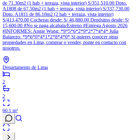
de 71.30m2 (1 hab + terraza, vista interior) S/351,510.00 Dpto.
A1808 de 67.50m2 (1 hab + terraza, vista interior) S/337,730.00
Dpto. A1811 de 86.10m2 (2 hab + terraza, vista interior)
S/413,470.00 Cocheras desde: S/ 46,880.00 Depósitos desde: S/
15,600.00 #No se paga alcabala/Estreno #Entrega Agosto 2026
#INFORMES: Angie Wong: *9*5*6*2*9*2*7*4*4* Julia
Balarezo: *9*6*0*4*1*2*8*4*0* Si quieres conocer otras
propiedades en Lima, comprar o vender, ponte en contacto con
nosotros.
Departamento de Lima
2
2
60.1
m²