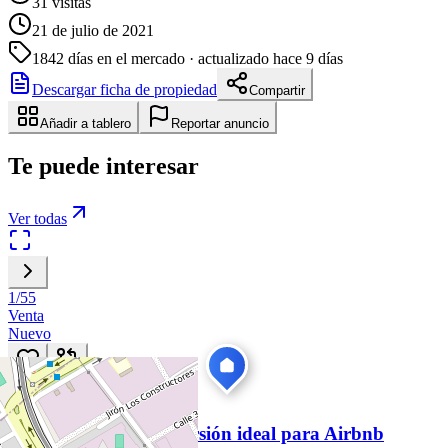
31
visitas
21 de julio de 2021
1842
días en el mercado
· actualizado hace 9 días
Descargar ficha de propiedad
Compartir
Añadir a tablero
Reportar anuncio
Te puede interesar
Ver todas
1
/
55
Venta
Nuevo
S/ 846.600
301
hoy
Departamento de Inversión ideal para Airbnb