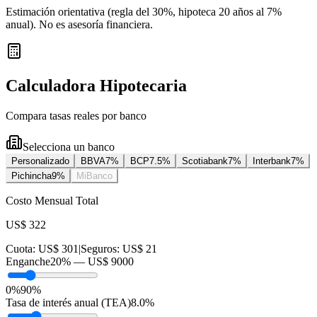
Estimación orientativa (regla del 30%
, hipoteca 20 años al 7%
anual
). No es asesoría financiera.
Calculadora Hipotecaria
Compara tasas reales por banco
Selecciona un banco
Personalizado
BBVA
7
%
BCP
7.5
%
Scotiabank
7
%
Interbank
7
%
Pichincha
9
%
MiBanco
Costo Mensual Total
US$ 322
Cuota:
US$ 301
|
Seguros:
US$ 21
Enganche
20
% —
US$ 9000
0%
90%
Tasa de interés anual (TEA)
8.0
%