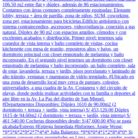
106.50 m2 entre flat y dúplex, además de 86 estacionamientos.
Contamos con áreas comunes completamente equipadas: Elegante
lobby, terraza + área de parrilla, zona de niños, SUM, coworking,
zona pet, estacionamiento para bicicletas.Edificio antisísmico con
sistema contraincendios, ascensores, videovigilancia, conexión a gas
natural. Dúplex de 90 m2 con espacios amplios, cómodos y con
excelentes acabados y distribución. Primer nivel: tenemos sala
comedor de vista interna y baño completo de visitas, cocina
kitchenette con mesa de granito, reposteros altos y bajos, un
dormitorio principal con closet empotrado de melamina y baño
incorporado. En el segundo nivel tenemos un dormitorio con closet
empotrado de melamina y baño incorporado, un baño completo, sala
de estar, lavandería, terraza y jardín, pisos porcelanato y laminado de
alto tránsito, ventanas y mamparas de vidrio templado. #Ubicado en
una zona de desarrollo local muy cerca de parques, colegios,
universidades, a una cuadra de la Av. Costanera y del circuito de
playas, donde podrás realizar actividades con tu familia o deportes al
aire libre en la Av. La Paz del distrito de San Miguel.
#Departamentos Disponibles: Dúplex 1610 de 90.00m2 (2
dormitorio + terraza + jardín, vista interna) S/ 453,120.00 Dúplex
1615 de 94.60m2 (2 dormitorio + terraza + jardín, vista interna) S/
461,540.00 Cocheras disponibles desde: S/47,600.00 #No se paga
alcabala/Estreno #Entrega Inmediata #Informes: Angie Wong:
*9*5*6*2*9*2*7*4*4* Julia Balarezo: *9*6*0*4*1*2*8*4*0* Si
quieres conocer otras propiedades en Lima, comprar o vender, ponte