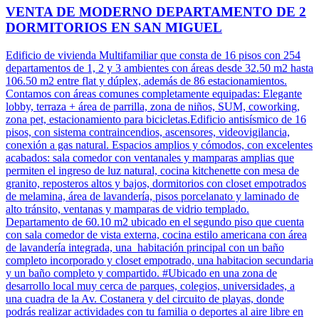
VENTA DE MODERNO DEPARTAMENTO DE 2
DORMITORIOS EN SAN MIGUEL
Edificio de vivienda Multifamiliar que consta de 16 pisos con 254
departamentos de 1, 2 y 3 ambientes con áreas desde 32.50 m2 hasta
106.50 m2 entre flat y dúplex, además de 86 estacionamientos.
Contamos con áreas comunes completamente equipadas: Elegante
lobby, terraza + área de parrilla, zona de niños, SUM, coworking,
zona pet, estacionamiento para bicicletas.Edificio antisísmico de 16
pisos, con sistema contraincendios, ascensores, videovigilancia,
conexión a gas natural. Espacios amplios y cómodos, con excelentes
acabados: sala comedor con ventanales y mamparas amplias que
permiten el ingreso de luz natural, cocina kitchenette con mesa de
granito, reposteros altos y bajos, dormitorios con closet empotrados
de melamina, área de lavandería, pisos porcelanato y laminado de
alto tránsito, ventanas y mamparas de vidrio templado.
Departamento de 60.10 m2 ubicado en el segundo piso que cuenta
con sala comedor de vista externa, cocina estilo americana con área
de lavandería integrada, una habitación principal con un baño
completo incorporado y closet empotrado, una habitacion secundaria
y un baño completo y compartido. #Ubicado en una zona de
desarrollo local muy cerca de parques, colegios, universidades, a
una cuadra de la Av. Costanera y del circuito de playas, donde
podrás realizar actividades con tu familia o deportes al aire libre en