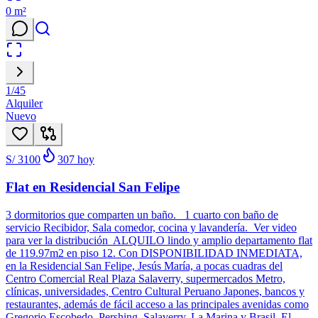
0
m²
1
/
45
Alquiler
Nuevo
S/ 3100
307
hoy
Flat en Residencial San Felipe
3 dormitorios que comparten un baño. 1 cuarto con baño de
servicio Recibidor, Sala comedor, cocina y lavandería. Ver video
para ver la distribución ALQUILO lindo y amplio departamento flat
de 119.97m2 en piso 12. Con DISPONIBILIDAD INMEDIATA,
en la Residencial San Felipe, Jesús María, a pocas cuadras del
Centro Comercial Real Plaza Salaverry, supermercados Metro,
clínicas, universidades, Centro Cultural Peruano Japones, bancos y
restaurantes, además de fácil acceso a las principales avenidas como
Gregorio Escobedo, Pershing, Salaverry, La Marina y Brasil. El