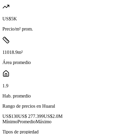
US$5K
Precio/m² prom.
11018.9
m²
Área promedio
1.9
Hab. promedio
Rango de precios en
Huaral
US$130
US$ 277.399
US$2.0M
Mínimo
Promedio
Máximo
Tipos de propiedad