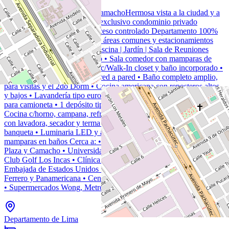
Departamento en Cerros de CamachoHermosa vista a la ciudad y a
Los Inkas Golf Club Vive en exclusivo condominio privado
Disfruta de seguridad y un acceso controlado Departamento 100%
amoblado y equipado Edificio áreas comunes y estacionamientos
cómodos 2 Dorm | 1 Coch | Piscina | Jardín | Sala de Reuniones
Distribución: • Hall de ingreso • Sala comedor con mamparas de
piso a techo • Dorm principal c/Walk-In closet y baño incorporado •
2do Dormitorio c/closet de pared a pared • Baño completo amplio,
para visitas y el 2do Dorm • Cocina americana con reposteros altos
y bajos • Lavandería tipo europea con lavaseca • 1 cochera cómoda
para camioneta • 1 depósito tipo cuarto cómodo Equipamiento: •
Cocina c/horno, campana, refrigeradora y microondas • Lavandería
con lavadora, secador y terma • Dormitorios con camas, veladores y
banqueta • Luminaria LED y aire acondicionado • Espejos y
mamparas en baños Cerca a: • Centro Comercial El Polo, Jockey
Plaza y Camacho • Universidad de Lima • Colegio Roosevelt •
Club Golf Los Incas • Clínica Internacional, San Pablo y Tezza •
Embajada de Estados Unidos • Av. Javier Prado, Encalada, Raúl
Ferrero y Panamericana • Centro Empresarial de Surco y La Molina
• Supermercados Wong, Metro y Tottus Mantenimiento: S/. 370
Departamento de Lima