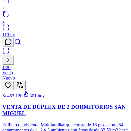
2
2
110
m²
1
/
20
Venta
Nuevo
S/ 453.120
301
hoy
VENTA DE DÚPLEX DE 2 DORMITORIOS SAN
MIGUEL
Edificio de vivienda Multifamiliar que consta de 16 pisos con 254
departamentos de 1, 2 y 3 ambientes con áreas desde 32.50 m2 hasta