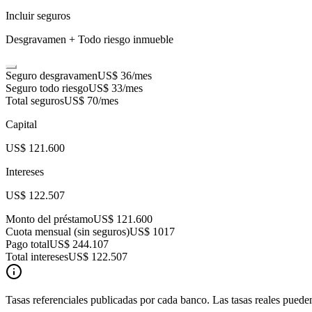
Incluir seguros
Desgravamen + Todo riesgo inmueble
Seguro desgravamen
US$ 36
/mes
Seguro todo riesgo
US$ 33
/mes
Total seguros
US$ 70
/mes
Capital
US$ 121.600
Intereses
US$ 122.507
Monto del préstamo
US$ 121.600
Cuota mensual (sin seguros)
US$ 1017
Pago total
US$ 244.107
Total intereses
US$ 122.507
Tasas referenciales publicadas por cada banco. Las tasas reales pueden