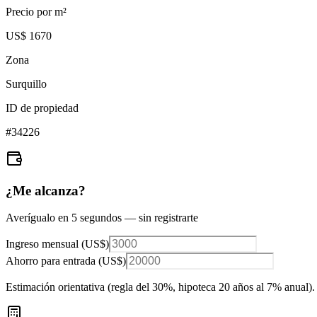
Precio por m²
US$ 1670
Zona
Surquillo
ID de propiedad
#
34226
¿Me alcanza?
Averígualo en 5 segundos — sin registrarte
Ingreso mensual (
US$
)
Ahorro para entrada (
US$
)
Estimación orientativa (regla del 30%
, hipoteca 20 años al 7% anual
).