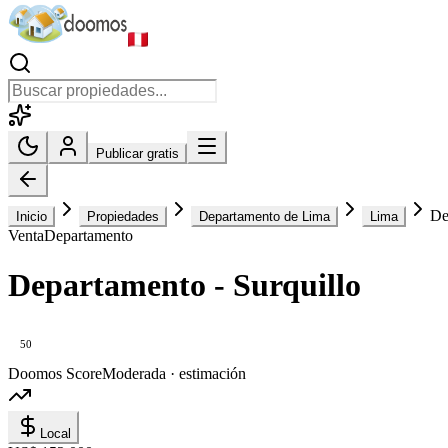
Publicar gratis
De
Inicio
Propiedades
Departamento de Lima
Lima
Venta
Departamento
Departamento - Surquillo
50
Doomos Score
Moderada · estimación
Local