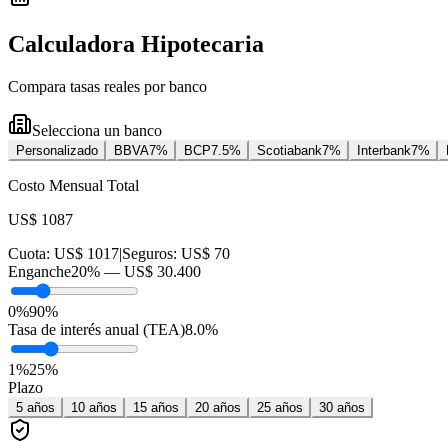
Calculadora Hipotecaria
Compara tasas reales por banco
Selecciona un banco
Personalizado
BBVA
7
%
BCP
7.5
%
Scotiabank
7
%
Interbank
7
%
Costo Mensual Total
US$ 1087
Cuota:
US$ 1017
|
Seguros:
US$ 70
Enganche
20
% —
US$ 30.400
0%
90%
Tasa de interés anual (TEA)
8.0
%
1
%
25
%
Plazo
5
años
10
años
15
años
20
años
25
años
30
años