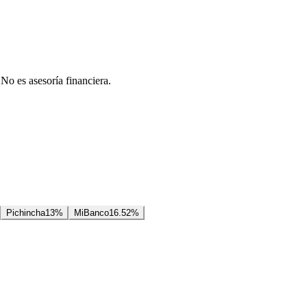
 No es asesoría financiera.
Pichincha
13
%
MiBanco
16.52
%