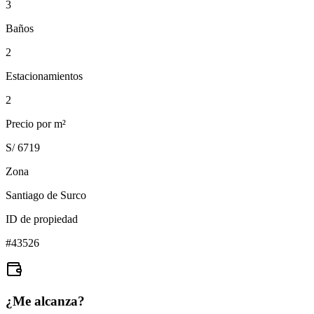
3
Baños
2
Estacionamientos
2
Precio por m²
S/ 6719
Zona
Santiago de Surco
ID de propiedad
#
43526
¿Me alcanza?