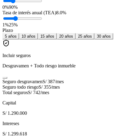
0%
90%
Tasa de interés anual (TEA)
8.0
%
1
%
25
%
Plazo
5
años
10
años
15
años
20
años
25
años
30
años
Incluir seguros
Desgravamen + Todo riesgo inmueble
Seguro desgravamen
S/ 387
/mes
Seguro todo riesgo
S/ 355
/mes
Total seguros
S/ 742
/mes
Capital
S/ 1.290.000
Intereses
S/ 1.299.618