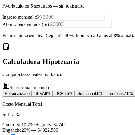
Averígualo en 5 segundos — sin registrarte
Ingreso mensual (
S/
)
Ahorro para entrada (
S/
)
Estimación orientativa (regla del 30%
, hipoteca 20 años al 8% anual
).
Calculadora Hipotecaria
Compara tasas reales por banco
Selecciona un banco
Personalizado
BBVA
8
%
BCP
8.5
%
Scotiabank
8
%
Interbank
7.8
%
Costo Mensual Total
S/ 11.532
Cuota:
S/ 10.790
|
Seguros:
S/ 742
Enganche
20
% —
S/ 322.500