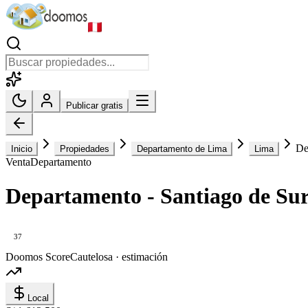
Publicar gratis
De
Inicio
Propiedades
Departamento de Lima
Lima
Venta
Departamento
Departamento - Santiago de Su
37
Doomos Score
Cautelosa · estimación
Local