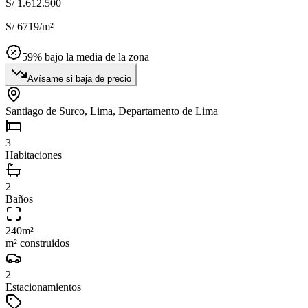
S/ 1.612.500
S/ 6719
/m²
59
% bajo la media de la zona
Avísame si baja de precio
Santiago de Surco, Lima, Departamento de Lima
3
Habitaciones
2
Baños
240
m²
m² construidos
2
Estacionamientos